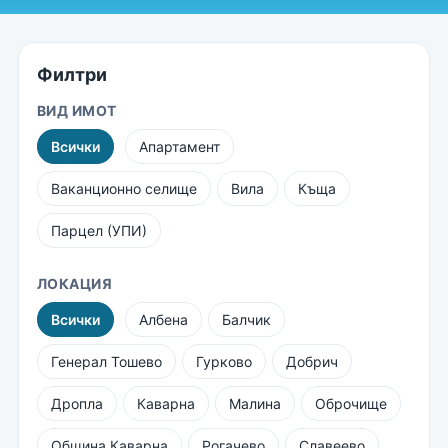
Филтри
ВИД ИМОТ
Всички
Апартамент
Ваканционно селище
Вила
Къща
Парцел (УПИ)
ЛОКАЦИЯ
Всички
Албена
Балчик
Генерал Тошево
Гурково
Добрич
Дропла
Каварна
Малина
Оброчище
Община Каварна
Рогачево
Славеево