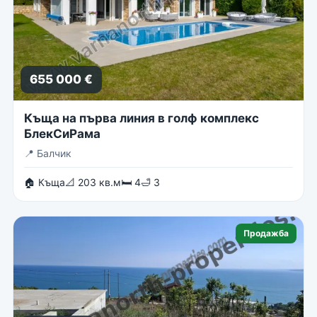
655 000 €
Къща на първа линия в голф комплекс
БлекСиРама
📍
Балчик
🏠 Къща
📐 203 кв.м
🛏 4
🛁 3
Продажба