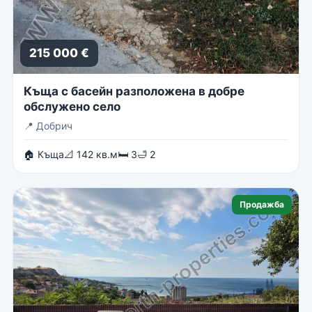
215 000 €
Къща с басейн разположена в добре
обслужено село
📍
Добрич
🏠 Къща
📐 142 кв.м
🛏 3
🛁 2
Продажба