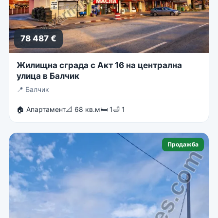
78 487 €
Жилищна сграда с Акт 16 на централна
улица в Балчик
📍
Балчик
🏠 Апартамент
📐 68 кв.м
🛏 1
🛁 1
Продажба