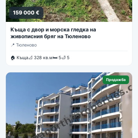
159 000 €
Kъща с двор и морска гледка на
живописния бряг на Тюленово
📍
Тюленово
🏠 Къща
📐 328 кв.м
🛏 5
🛁 5
Продажба