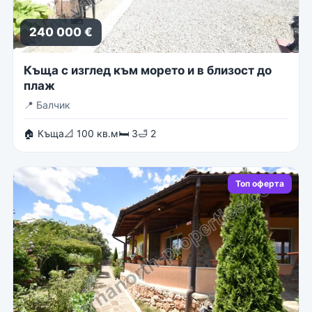
240 000 €
Къща с изглед към морето и в близост до
плаж
📍
Балчик
🏠 Къща
📐 100 кв.м
🛏 3
🛁 2
Топ оферта