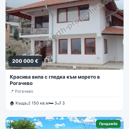
200 000 €
Красива вила с гледка към морето в
Рогачево
📍
Рогачево
🏠 Къща
📐 150 кв.м
🛏 3
🛁 3
Продажба