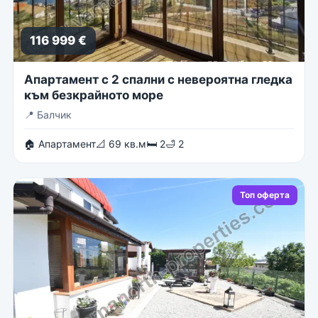
116 999 €
Апартамент с 2 спални с невероятна гледка
към безкрайното море
📍
Балчик
🏠 Апартамент
📐 69 кв.м
🛏 2
🛁 2
Топ оферта