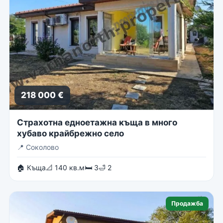
218 000 €
Страхотна едноетажна къща в много
хубаво крайбрежно село
📍
Соколово
🏠 Къща
📐 140 кв.м
🛏 3
🛁 2
Продажба