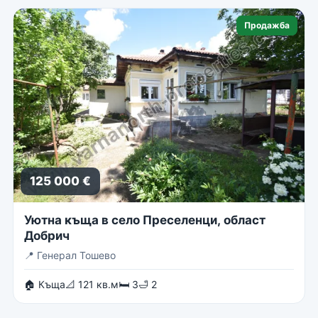
Продажба
125 000 €
Уютна къща в село Преселенци, област
Добрич
📍
Генерал Тошево
🏠 Къща
📐 121 кв.м
🛏 3
🛁 2