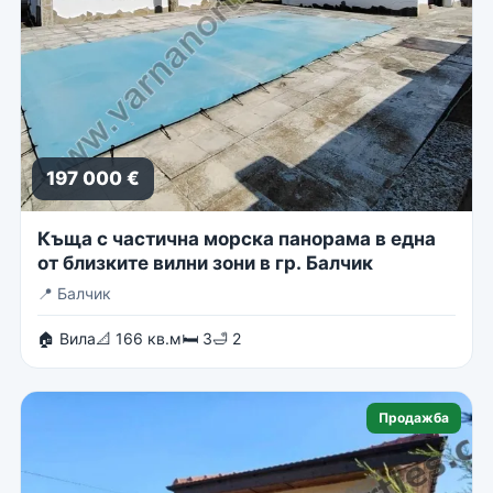
197 000 €
Къща с частична морска панорама в една
от близките вилни зони в гр. Балчик
📍
Балчик
🏠 Вила
📐 166 кв.м
🛏 3
🛁 2
Продажба