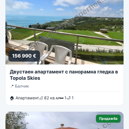
156 990 €
Двустаен апартамент с панорамна гледка в
Topola Skies
📍
Балчик
🏠 Апартамент
📐 82 кв.м
🛏 1
🛁 1
Продажба