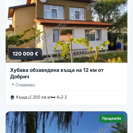
120 000 €
Хубава обзаведена къща на 12 км от
Добрич
📍
Славеево
🏠 Къща
📐 200 кв.м
🛏 4
🛁 2
Продажба