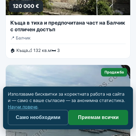
120 000 €
Къща в тиха и предпочитана част на Балчик
с отличен достъп
📍
Балчик
🏠 Къща
📐 132 кв.м
🛏 3
Продажба
Използваме бисквитки за коректната работа на сайта
и — само с ваше съгласие — за анонимна статистика.
Научи повече
.
Само необходими
Приемам всички