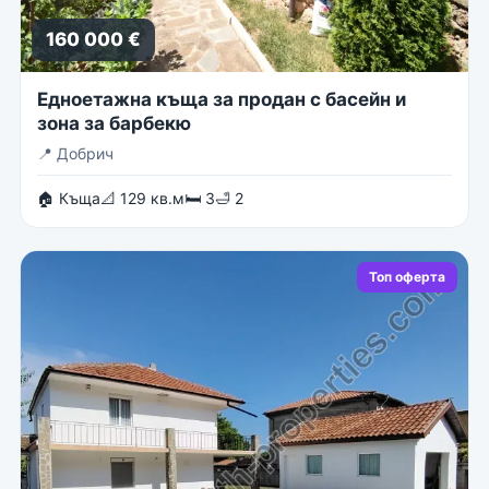
160 000 €
Едноетажна къща за продан с басейн и
зона за барбекю
📍
Добрич
🏠 Къща
📐 129 кв.м
🛏 3
🛁 2
Топ оферта