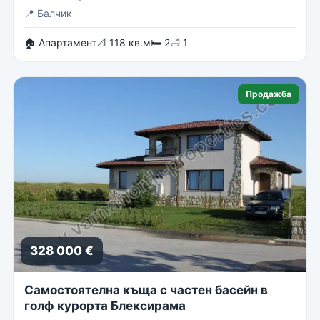
📍
Балчик
🏠 Апартамент
📐 118 кв.м
🛏 2
🛁 1
Продажба
328 000 €
Самостоятелна къща с частен басейн в
голф курорта Блексирама