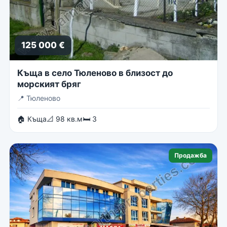
125 000 €
Къща в село Тюленово в близост до
морският бряг
📍
Тюленово
🏠 Къща
📐 98 кв.м
🛏 3
Продажба