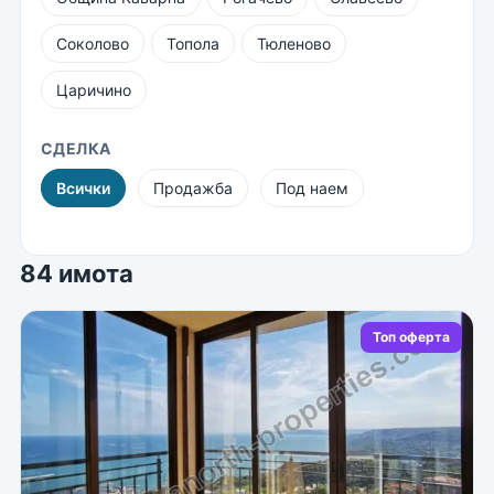
Соколово
Топола
Тюленово
Царичино
СДЕЛКА
Всички
Продажба
Под наем
84 имота
Топ оферта