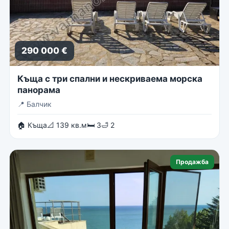
290 000 €
Къща с три спални и нескриваема морска
панорама
📍
Балчик
🏠 Къща
📐 139 кв.м
🛏 3
🛁 2
Продажба