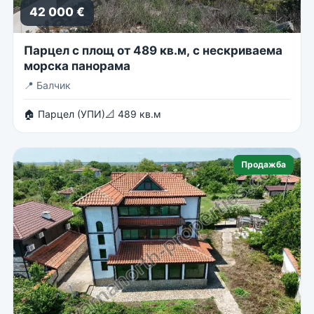
42 000 €
Парцел с площ от 489 кв.м, с нескриваема
морска панорама
📍
Балчик
🏠 Парцел (УПИ)
📐 489 кв.м
Продажба