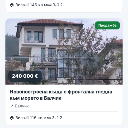
🏠 Вила
📐 146 кв.м
🛏 3
🛁 2
Продажба
240 000 €
Новопостроена къща с фронтална гледка
към морето в Балчик
📍
Балчик
🏠 Вила
📐 116 кв.м
🛏 3
🛁 2