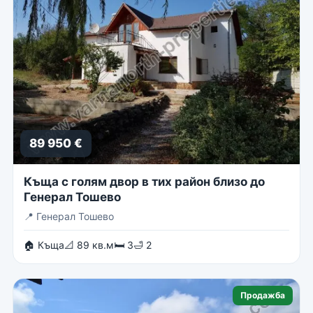
89 950 €
Къща с голям двор в тих район близо до
Генерал Тошево
📍
Генерал Тошево
🏠 Къща
📐 89 кв.м
🛏 3
🛁 2
Продажба