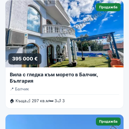
Продажба
395 000 €
Вила с гледка към морето в Балчик,
България
📍
Балчик
🏠 Къща
📐 297 кв.м
🛏 3
🛁 3
Продажба