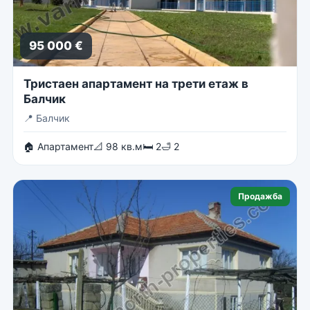
95 000 €
Тристаен апартамент на трети етаж в
Балчик
📍
Балчик
🏠 Апартамент
📐 98 кв.м
🛏 2
🛁 2
Продажба