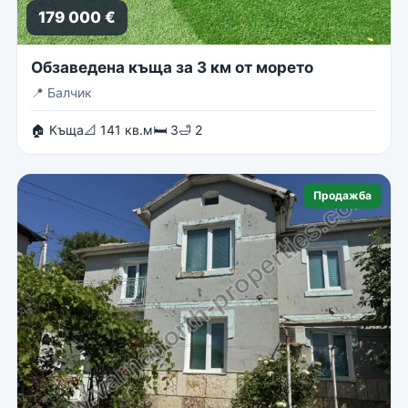
179 000 €
Обзаведена къща за 3 км от морето
📍
Балчик
🏠 Къща
📐 141 кв.м
🛏 3
🛁 2
Продажба