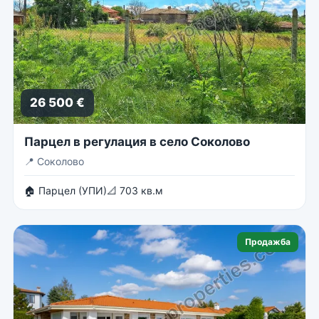
26 500 €
Парцел в регулация в село Соколово
📍
Соколово
🏠 Парцел (УПИ)
📐 703 кв.м
Продажба