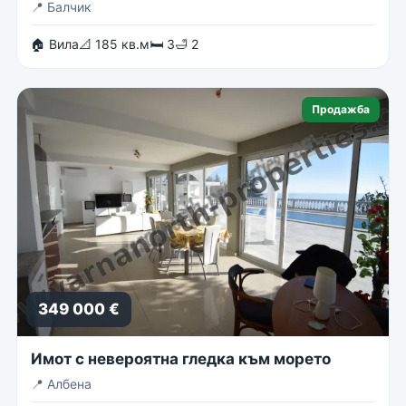
📍
Балчик
🏠 Вила
📐 185 кв.м
🛏 3
🛁 2
Продажба
349 000 €
Имот с невероятна гледка към морето
📍
Албена