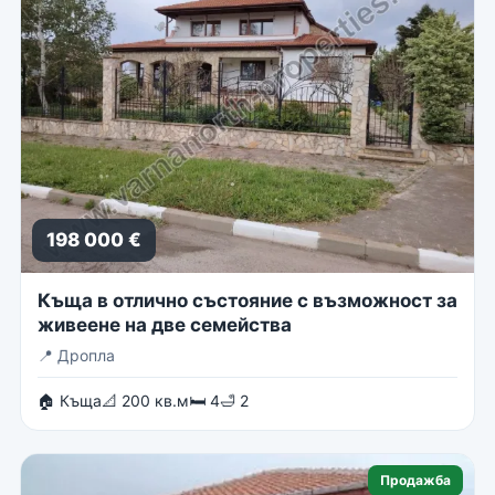
198 000 €
Къща в отлично състояние с възможност за
живеене на две семейства
📍
Дропла
🏠 Къща
📐 200 кв.м
🛏 4
🛁 2
Продажба