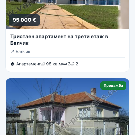
95 000 €
Тристаен апартамент на трети етаж в
Балчик
📍
Балчик
🏠 Апартамент
📐 98 кв.м
🛏 2
🛁 2
Продажба