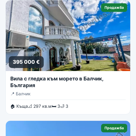
Продажба
395 000 €
Вила с гледка към морето в Балчик,
България
📍
Балчик
🏠 Къща
📐 297 кв.м
🛏 3
🛁 3
Продажба