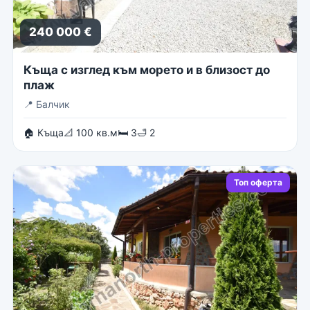
240 000 €
Къща с изглед към морето и в близост до
плаж
📍
Балчик
🏠 Къща
📐 100 кв.м
🛏 3
🛁 2
Топ оферта