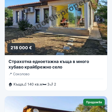
218 000 €
Страхотна едноетажна къща в много
хубаво крайбрежно село
📍
Соколово
🏠 Къща
📐 140 кв.м
🛏 3
🛁 2
Продажба