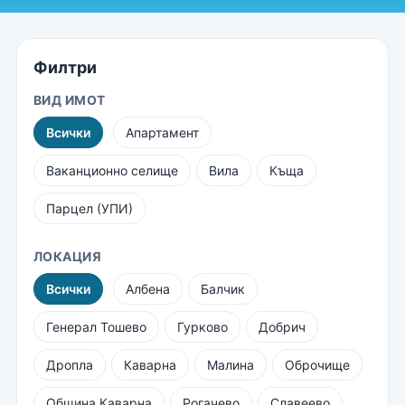
Филтри
ВИД ИМОТ
Всички
Апартамент
Ваканционно селище
Вила
Къща
Парцел (УПИ)
ЛОКАЦИЯ
Всички
Албена
Балчик
Генерал Тошево
Гурково
Добрич
Дропла
Каварна
Малина
Оброчище
Община Каварна
Рогачево
Славеево