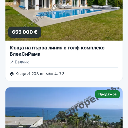
655 000 €
Къща на първа линия в голф комплекс
БлекСиРама
📍
Балчик
🏠 Къща
📐 203 кв.м
🛏 4
🛁 3
Продажба