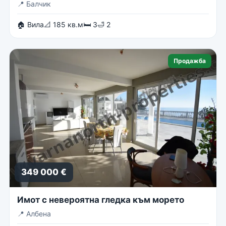
📍
Балчик
🏠 Вила
📐 185 кв.м
🛏 3
🛁 2
Продажба
349 000 €
Имот с невероятна гледка към морето
📍
Албена