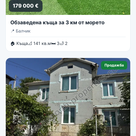
179 000 €
Обзаведена къща за 3 км от морето
📍
Балчик
🏠 Къща
📐 141 кв.м
🛏 3
🛁 2
Продажба