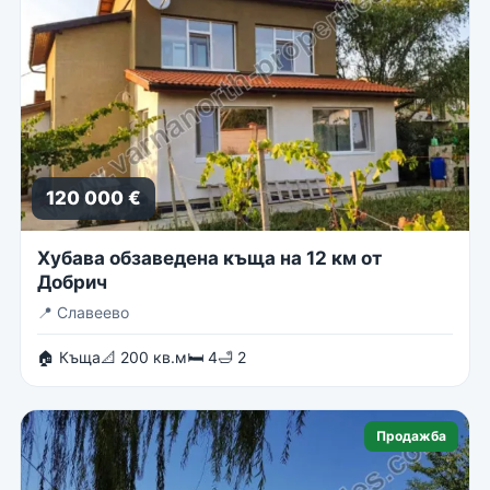
120 000 €
Хубава обзаведена къща на 12 км от
Добрич
📍
Славеево
🏠 Къща
📐 200 кв.м
🛏 4
🛁 2
Продажба