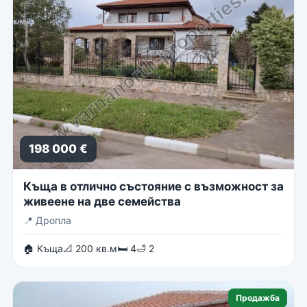
198 000 €
Къща в отлично състояние с възможност за
живеене на две семейства
📍
Дропла
🏠 Къща
📐 200 кв.м
🛏 4
🛁 2
Продажба