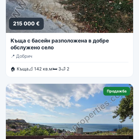
215 000 €
Къща с басейн разположена в добре
обслужено село
📍
Добрич
🏠 Къща
📐 142 кв.м
🛏 3
🛁 2
Продажба