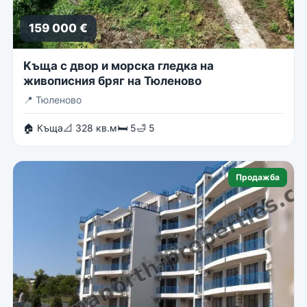
159 000 €
Kъща с двор и морска гледка на
живописния бряг на Тюленово
📍
Тюленово
🏠 Къща
📐 328 кв.м
🛏 5
🛁 5
Продажба