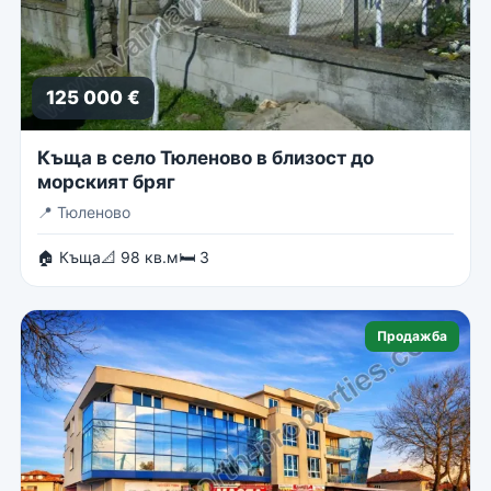
125 000 €
Къща в село Тюленово в близост до
морският бряг
📍
Тюленово
🏠 Къща
📐 98 кв.м
🛏 3
Продажба