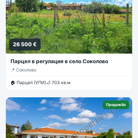
26 500 €
Парцел в регулация в село Соколово
📍
Соколово
🏠 Парцел (УПИ)
📐 703 кв.м
Продажба