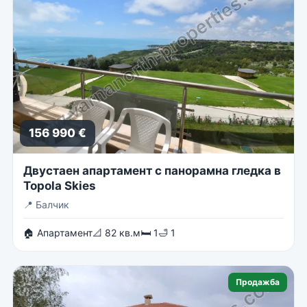
156 990 €
Двустаен апартамент с панорамна гледка в
Topola Skies
📍
Балчик
🏠 Апартамент
📐 82 кв.м
🛏 1
🛁 1
Продажба