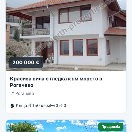
200 000 €
Красива вила с гледка към морето в
Рогачево
📍
Рогачево
🏠 Къща
📐 150 кв.м
🛏 3
🛁 3
Продажба