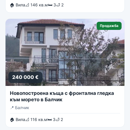
🏠 Вила
📐 146 кв.м
🛏 3
🛁 2
Продажба
240 000 €
Новопостроена къща с фронтална гледка
към морето в Балчик
📍
Балчик
🏠 Вила
📐 116 кв.м
🛏 3
🛁 2