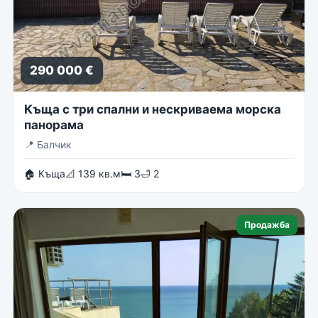
290 000 €
Къща с три спални и нескриваема морска
панорама
📍
Балчик
🏠 Къща
📐 139 кв.м
🛏 3
🛁 2
Продажба