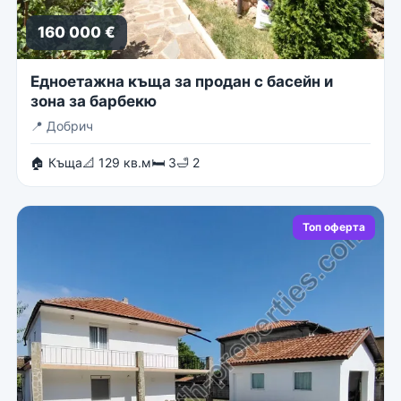
160 000 €
Едноетажна къща за продан с басейн и
зона за барбекю
📍
Добрич
🏠 Къща
📐 129 кв.м
🛏 3
🛁 2
Топ оферта