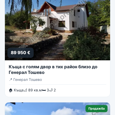
89 950 €
Къща с голям двор в тих район близо до
Генерал Тошево
📍
Генерал Тошево
🏠 Къща
📐 89 кв.м
🛏 3
🛁 2
Продажба