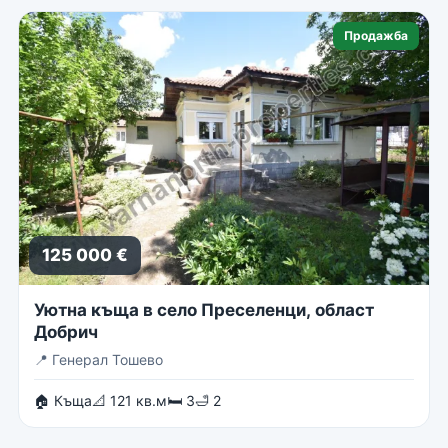
Продажба
125 000 €
Уютна къща в село Преселенци, област
Добрич
📍
Генерал Тошево
🏠 Къща
📐 121 кв.м
🛏 3
🛁 2