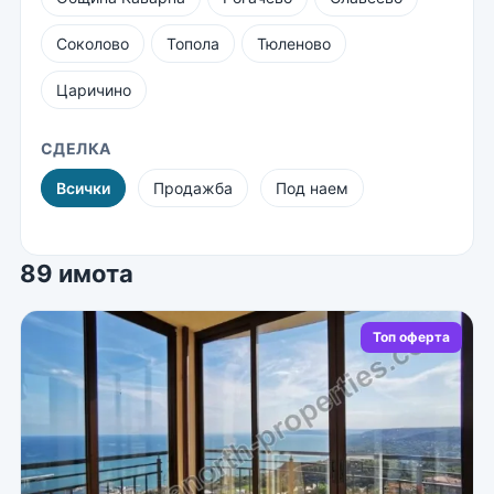
Соколово
Топола
Тюленово
Царичино
СДЕЛКА
Всички
Продажба
Под наем
89 имота
Топ оферта