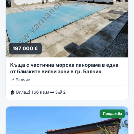
197 000 €
Къща с частична морска панорама в една
от близките вилни зони в гр. Балчик
📍
Балчик
🏠 Вила
📐 166 кв.м
🛏 3
🛁 2
Продажба