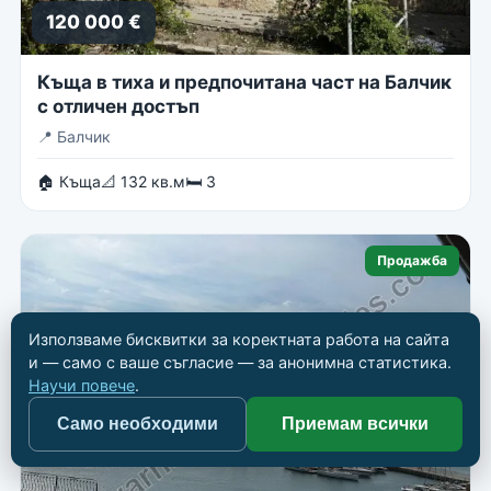
120 000 €
Къща в тиха и предпочитана част на Балчик
с отличен достъп
📍
Балчик
🏠 Къща
📐 132 кв.м
🛏 3
Продажба
Използваме бисквитки за коректната работа на сайта
и — само с ваше съгласие — за анонимна статистика.
Научи повече
.
Само необходими
Приемам всички