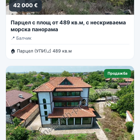
42 000 €
Парцел с площ от 489 кв.м, с нескриваема
морска панорама
📍
Балчик
🏠 Парцел (УПИ)
📐 489 кв.м
Продажба