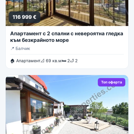
116 999 €
Апартамент с 2 спални с невероятна гледка
към безкрайното море
📍
Балчик
🏠 Апартамент
📐 69 кв.м
🛏 2
🛁 2
Топ оферта