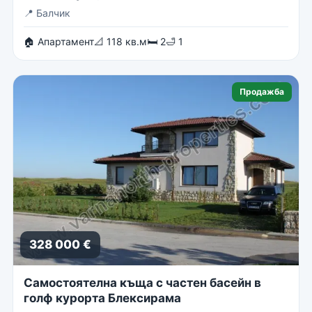
📍
Балчик
🏠 Апартамент
📐 118 кв.м
🛏 2
🛁 1
Продажба
328 000 €
Самостоятелна къща с частен басейн в
голф курорта Блексирама