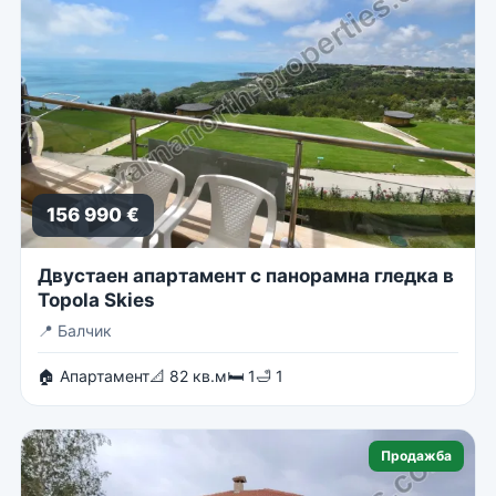
156 990 €
Двустаен апартамент с панорамна гледка в
Topola Skies
📍
Балчик
🏠 Апартамент
📐 82 кв.м
🛏 1
🛁 1
Продажба