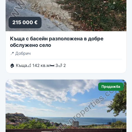
215 000 €
Къща с басейн разположена в добре
обслужено село
📍
Добрич
🏠 Къща
📐 142 кв.м
🛏 3
🛁 2
Продажба