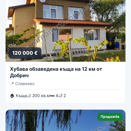
120 000 €
Хубава обзаведена къща на 12 км от
Добрич
📍
Славеево
🏠 Къща
📐 200 кв.м
🛏 4
🛁 2
Продажба