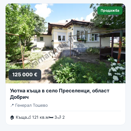
Продажба
125 000 €
Уютна къща в село Преселенци, област
Добрич
📍
Генерал Тошево
🏠 Къща
📐 121 кв.м
🛏 3
🛁 2