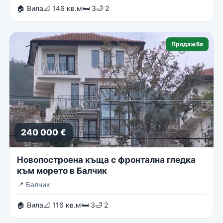
🏠 Вила
📐 146 кв.м
🛏 3
🛁 2
Продажба
240 000 €
Новопостроена къща с фронтална гледка
към морето в Балчик
📍
Балчик
🏠 Вила
📐 116 кв.м
🛏 3
🛁 2