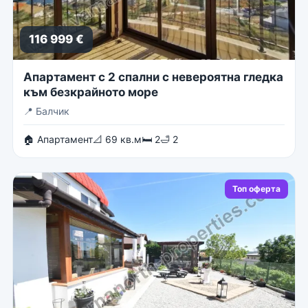
116 999 €
Апартамент с 2 спални с невероятна гледка
към безкрайното море
📍
Балчик
🏠 Апартамент
📐 69 кв.м
🛏 2
🛁 2
Топ оферта