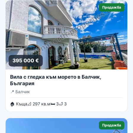
Продажба
395 000 €
Вила с гледка към морето в Балчик,
България
📍
Балчик
🏠 Къща
📐 297 кв.м
🛏 3
🛁 3
Продажба