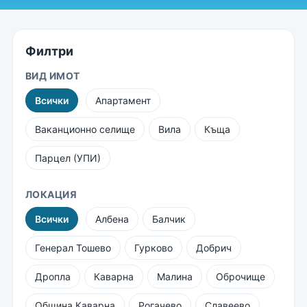
Филтри
ВИД ИМОТ
Всички
Апартамент
Ваканционно селище
Вила
Къща
Парцел (УПИ)
ЛОКАЦИЯ
Всички
Албена
Балчик
Генерал Тошево
Гурково
Добрич
Дропла
Каварна
Малина
Оброчище
Община Каварна
Рогачево
Славеево