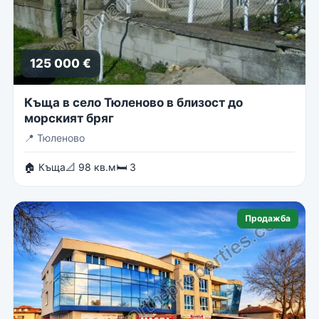
125 000 €
Къща в село Тюленово в близост до
морският бряг
📍
Тюленово
🏠 Къща
📐 98 кв.м
🛏 3
Продажба