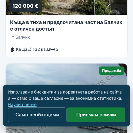
120 000 €
Къща в тиха и предпочитана част на Балчик
с отличен достъп
📍
Балчик
🏠 Къща
📐 132 кв.м
🛏 3
Продажба
Използваме бисквитки за коректната работа на сайта
и — само с ваше съгласие — за анонимна статистика.
Научи повече
.
Само необходими
Приемам всички