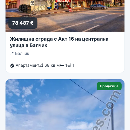
78 487 €
Жилищна сграда с Акт 16 на централна
улица в Балчик
📍
Балчик
🏠 Апартамент
📐 68 кв.м
🛏 1
🛁 1
Продажба