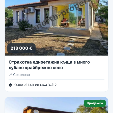
218 000 €
Страхотна едноетажна къща в много
хубаво крайбрежно село
📍
Соколово
🏠 Къща
📐 140 кв.м
🛏 3
🛁 2
Продажба