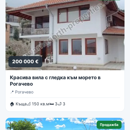
200 000 €
Красива вила с гледка към морето в
Рогачево
📍
Рогачево
🏠 Къща
📐 150 кв.м
🛏 3
🛁 3
Продажба