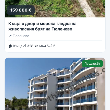
159 000 €
Kъща с двор и морска гледка на
живописния бряг на Тюленово
📍
Тюленово
🏠 Къща
📐 328 кв.м
🛏 5
🛁 5
Продажба