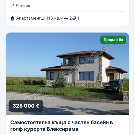
📍
Балчик
🏠 Апартамент
📐 118 кв.м
🛏 2
🛁 1
Продажба
328 000 €
Самостоятелна къща с частен басейн в
голф курорта Блексирама