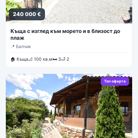
240 000 €
Къща с изглед към морето и в близост до
плаж
📍
Балчик
🏠 Къща
📐 100 кв.м
🛏 3
🛁 2
Топ оферта