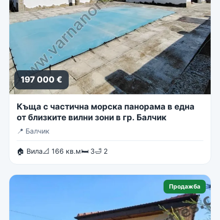
197 000 €
Къща с частична морска панорама в една
от близките вилни зони в гр. Балчик
📍
Балчик
🏠 Вила
📐 166 кв.м
🛏 3
🛁 2
Продажба