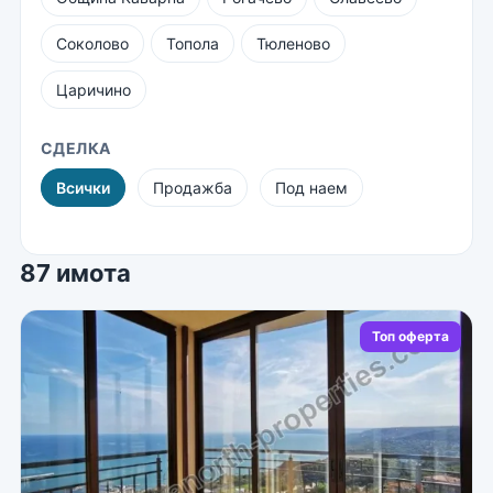
Соколово
Топола
Тюленово
Царичино
СДЕЛКА
Всички
Продажба
Под наем
87 имота
Топ оферта