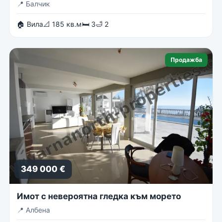
📍
Балчик
🏠 Вила
📐 185 кв.м
🛏 3
🛁 2
Продажба
349 000 €
Имот с невероятна гледка към морето
📍
Албена