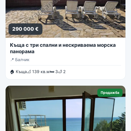
290 000 €
Къща с три спални и нескриваема морска
панорама
📍
Балчик
🏠 Къща
📐 139 кв.м
🛏 3
🛁 2
Продажба