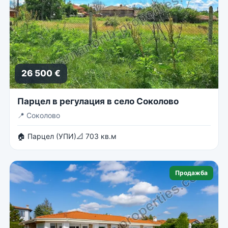
26 500 €
Парцел в регулация в село Соколово
📍
Соколово
🏠 Парцел (УПИ)
📐 703 кв.м
Продажба