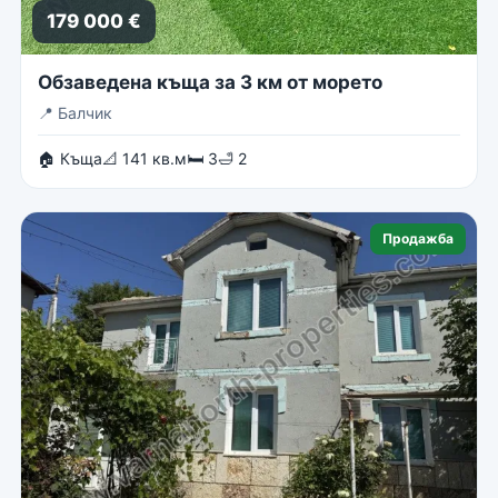
179 000 €
Обзаведена къща за 3 км от морето
📍
Балчик
🏠 Къща
📐 141 кв.м
🛏 3
🛁 2
Продажба