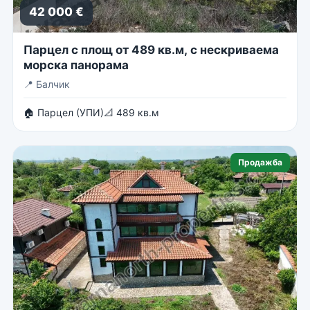
42 000 €
Парцел с площ от 489 кв.м, с нескриваема
морска панорама
📍
Балчик
🏠 Парцел (УПИ)
📐 489 кв.м
Продажба