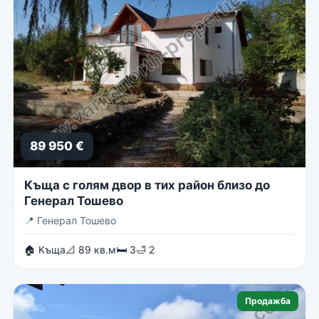
89 950 €
Къща с голям двор в тих район близо до
Генерал Тошево
📍
Генерал Тошево
🏠 Къща
📐 89 кв.м
🛏 3
🛁 2
Продажба