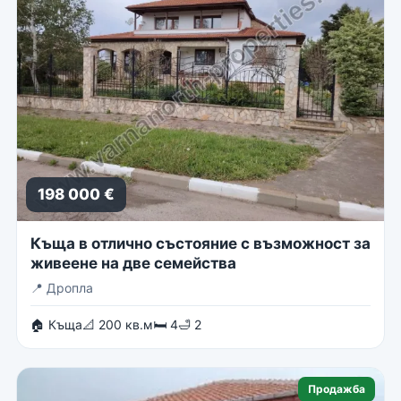
198 000 €
Къща в отлично състояние с възможност за
живеене на две семейства
📍
Дропла
🏠 Къща
📐 200 кв.м
🛏 4
🛁 2
Продажба