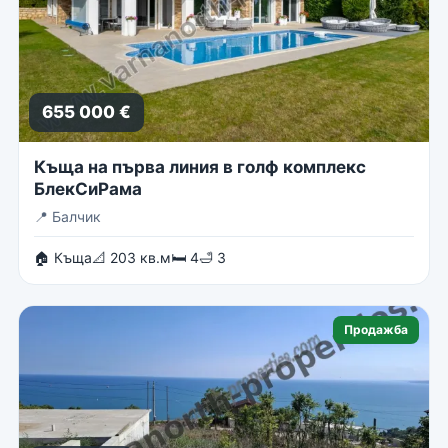
655 000 €
Къща на първа линия в голф комплекс
БлекСиРама
📍
Балчик
🏠 Къща
📐 203 кв.м
🛏 4
🛁 3
Продажба