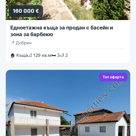
160 000 €
Едноетажна къща за продан с басейн и
зона за барбекю
📍
Добрич
🏠 Къща
📐 129 кв.м
🛏 3
🛁 2
Топ оферта