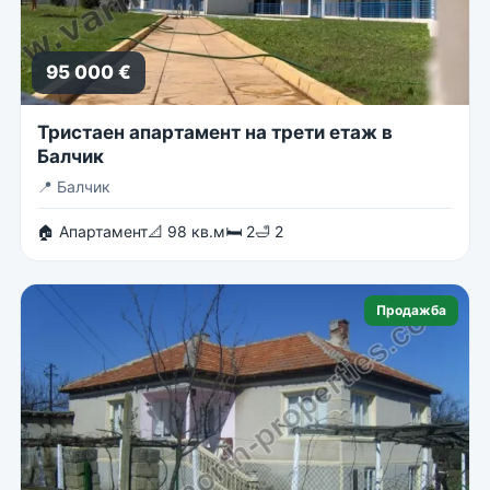
95 000 €
Тристаен апартамент на трети етаж в
Балчик
📍
Балчик
🏠 Апартамент
📐 98 кв.м
🛏 2
🛁 2
Продажба