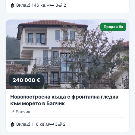
🏠 Вила
📐 146 кв.м
🛏 3
🛁 2
Продажба
240 000 €
Новопостроена къща с фронтална гледка
към морето в Балчик
📍
Балчик
🏠 Вила
📐 116 кв.м
🛏 3
🛁 2