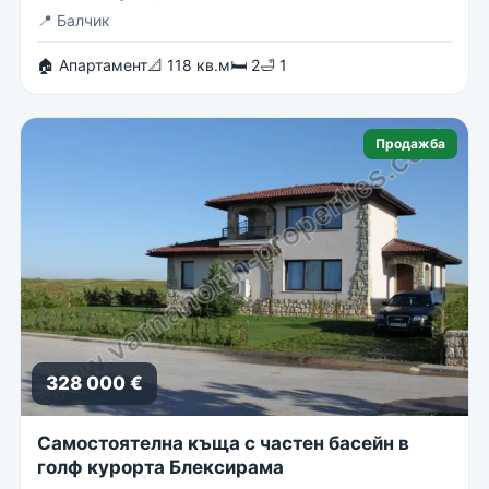
📍
Балчик
🏠 Апартамент
📐 118 кв.м
🛏 2
🛁 1
Продажба
328 000 €
Самостоятелна къща с частен басейн в
голф курорта Блексирама