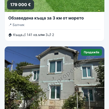
179 000 €
Обзаведена къща за 3 км от морето
📍
Балчик
🏠 Къща
📐 141 кв.м
🛏 3
🛁 2
Продажба