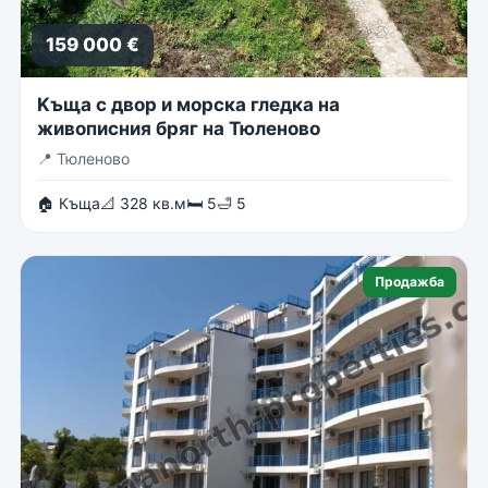
159 000 €
Kъща с двор и морска гледка на
живописния бряг на Тюленово
📍
Тюленово
🏠 Къща
📐 328 кв.м
🛏 5
🛁 5
Продажба