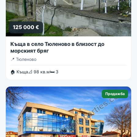
125 000 €
Къща в село Тюленово в близост до
морският бряг
📍
Тюленово
🏠 Къща
📐 98 кв.м
🛏 3
Продажба