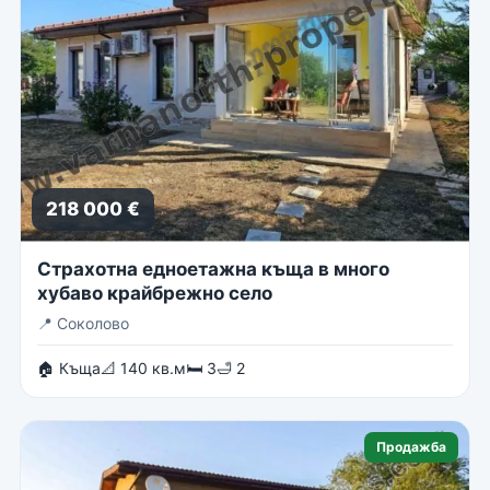
218 000 €
Страхотна едноетажна къща в много
хубаво крайбрежно село
📍
Соколово
🏠 Къща
📐 140 кв.м
🛏 3
🛁 2
Продажба