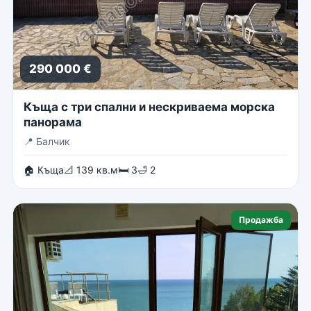
290 000 €
Къща с три спални и нескриваема морска
панорама
📍
Балчик
🏠 Къща
📐 139 кв.м
🛏 3
🛁 2
Продажба