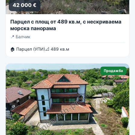
42 000 €
Парцел с площ от 489 кв.м, с нескриваема
морска панорама
📍
Балчик
🏠 Парцел (УПИ)
📐 489 кв.м
Продажба