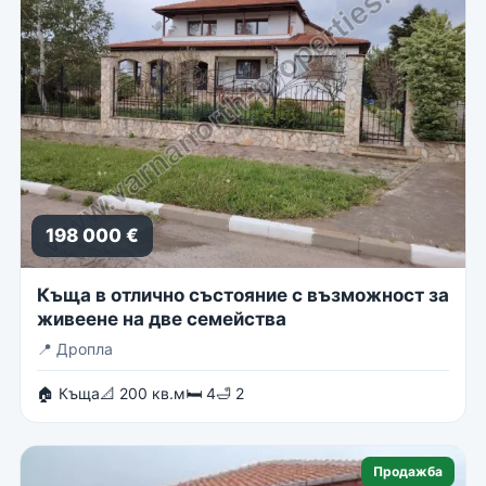
198 000 €
Къща в отлично състояние с възможност за
живеене на две семейства
📍
Дропла
🏠 Къща
📐 200 кв.м
🛏 4
🛁 2
Продажба