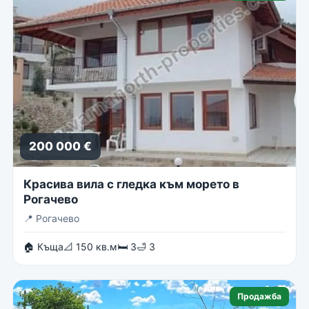
200 000 €
Красива вила с гледка към морето в
Рогачево
📍
Рогачево
🏠 Къща
📐 150 кв.м
🛏 3
🛁 3
Продажба