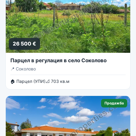
26 500 €
Парцел в регулация в село Соколово
📍
Соколово
🏠 Парцел (УПИ)
📐 703 кв.м
Продажба