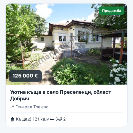
Продажба
125 000 €
Уютна къща в село Преселенци, област
Добрич
📍
Генерал Тошево
🏠 Къща
📐 121 кв.м
🛏 3
🛁 2