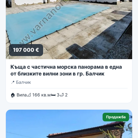
197 000 €
Къща с частична морска панорама в една
от близките вилни зони в гр. Балчик
📍
Балчик
🏠 Вила
📐 166 кв.м
🛏 3
🛁 2
Продажба