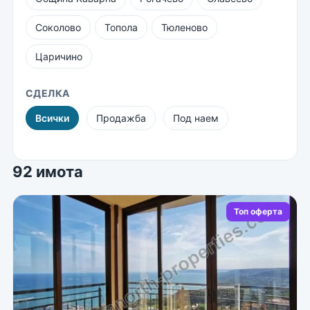
Соколово
Топола
Тюленово
Царичино
СДЕЛКА
Всички
Продажба
Под наем
92 имота
Топ оферта