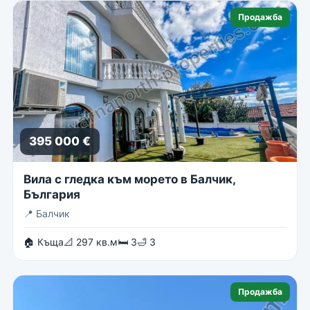
Продажба
395 000 €
Вила с гледка към морето в Балчик,
България
📍
Балчик
🏠 Къща
📐 297 кв.м
🛏 3
🛁 3
Продажба