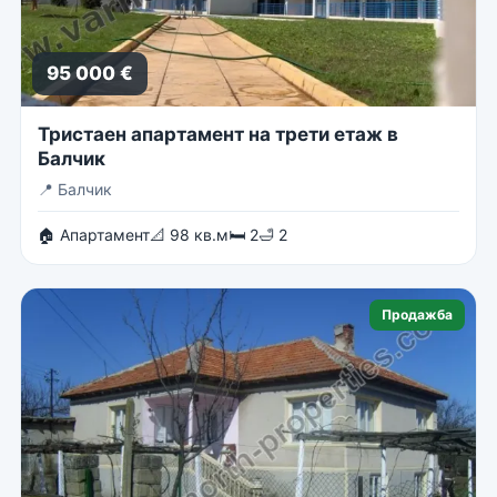
95 000 €
Тристаен апартамент на трети етаж в
Балчик
📍
Балчик
🏠 Апартамент
📐 98 кв.м
🛏 2
🛁 2
Продажба