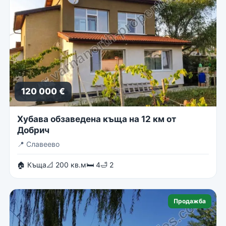
120 000 €
Хубава обзаведена къща на 12 км от
Добрич
📍
Славеево
🏠 Къща
📐 200 кв.м
🛏 4
🛁 2
Продажба