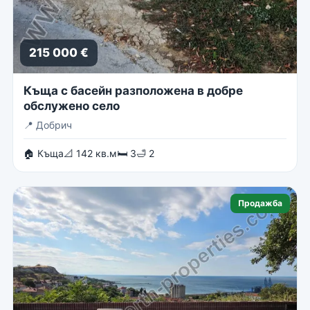
215 000 €
Къща с басейн разположена в добре
обслужено село
📍
Добрич
🏠 Къща
📐 142 кв.м
🛏 3
🛁 2
Продажба