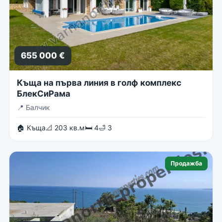
655 000 €
Къща на първа линия в голф комплекс
БлекСиРама
📍
Балчик
🏠 Къща
📐 203 кв.м
🛏 4
🛁 3
Продажба