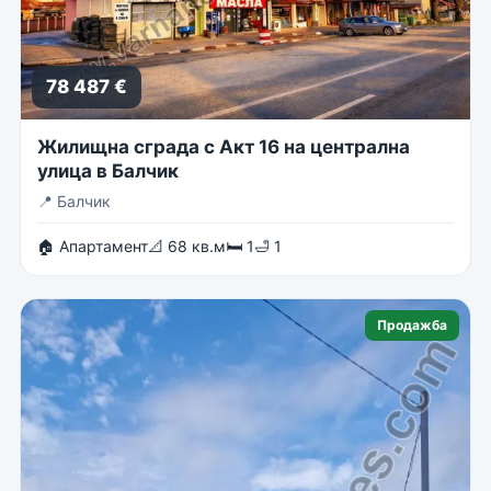
78 487 €
Жилищна сграда с Акт 16 на централна
улица в Балчик
📍
Балчик
🏠 Апартамент
📐 68 кв.м
🛏 1
🛁 1
Продажба