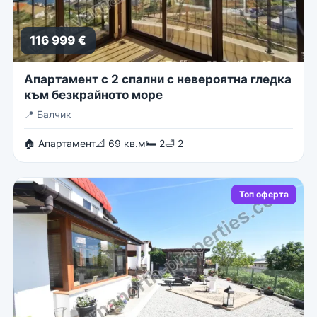
116 999 €
Апартамент с 2 спални с невероятна гледка
към безкрайното море
📍
Балчик
🏠 Апартамент
📐 69 кв.м
🛏 2
🛁 2
Топ оферта