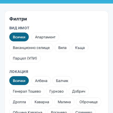
Филтри
ВИД ИМОТ
Всички
Апартамент
Ваканционно селище
Вила
Къща
Парцел (УПИ)
ЛОКАЦИЯ
Всички
Албена
Балчик
Генерал Тошево
Гурково
Добрич
Дропла
Каварна
Малина
Оброчище
Община Каварна
Рогачево
Славеево