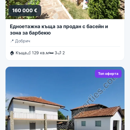
160 000 €
Едноетажна къща за продан с басейн и
зона за барбекю
📍
Добрич
🏠 Къща
📐 129 кв.м
🛏 3
🛁 2
Топ оферта