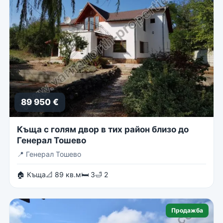
89 950 €
Къща с голям двор в тих район близо до
Генерал Тошево
📍
Генерал Тошево
🏠 Къща
📐 89 кв.м
🛏 3
🛁 2
Продажба