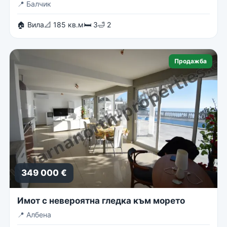
📍
Балчик
🏠 Вила
📐 185 кв.м
🛏 3
🛁 2
Продажба
349 000 €
Имот с невероятна гледка към морето
📍
Албена