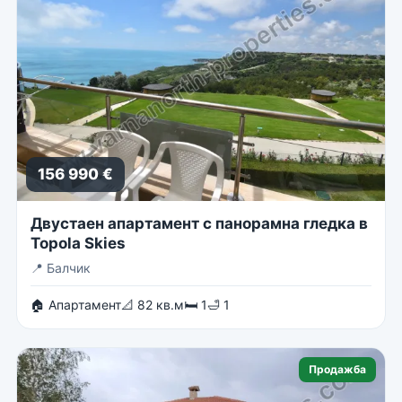
156 990 €
Двустаен апартамент с панорамна гледка в
Topola Skies
📍
Балчик
🏠 Апартамент
📐 82 кв.м
🛏 1
🛁 1
Продажба