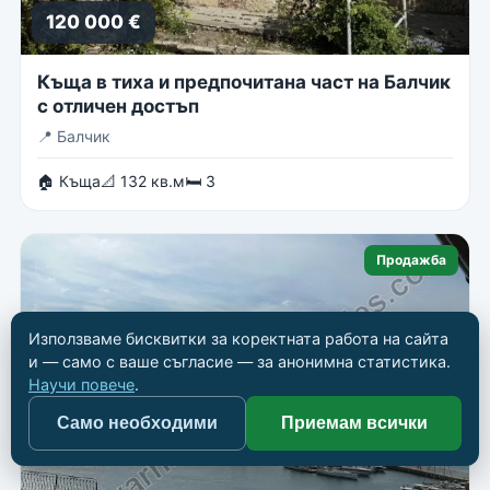
120 000 €
Къща в тиха и предпочитана част на Балчик
с отличен достъп
📍
Балчик
🏠 Къща
📐 132 кв.м
🛏 3
Продажба
Използваме бисквитки за коректната работа на сайта
и — само с ваше съгласие — за анонимна статистика.
Научи повече
.
Само необходими
Приемам всички