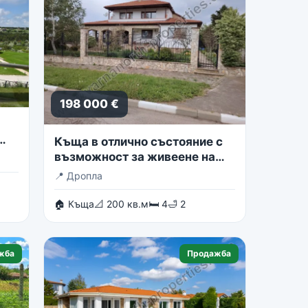
198 000 €
Къща в отлично състояние с
възможност за живеене на
две семейства
📍
Дропла
🏠 Къща
📐 200 кв.м
🛏 4
🛁 2
жба
Продажба