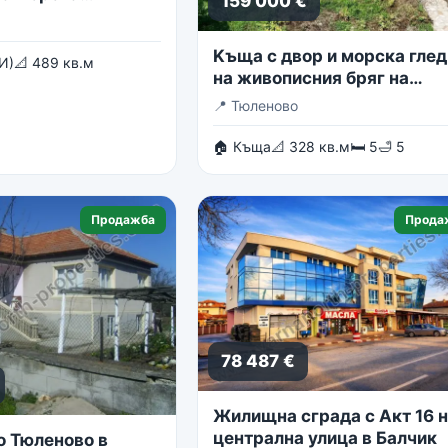
159 000 €
Kъща с двор и морска глед
И)
📐 489 кв.м
на живописния бряг на
Тюленово
📍
Тюленово
🏠 Къща
📐 328 кв.м
🛏 5
🛁 5
Продажба
Прода
78 487 €
Жилищна сграда с Акт 16 
централна улица в Балчик
о Тюленово в