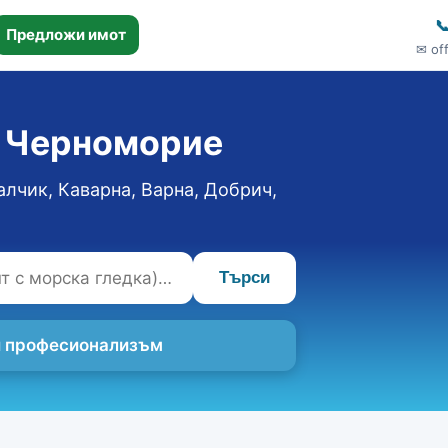

Предложи имот
✉ of
о Черноморие
алчик, Каварна, Варна, Добрич,
Търси
 и професионализъм