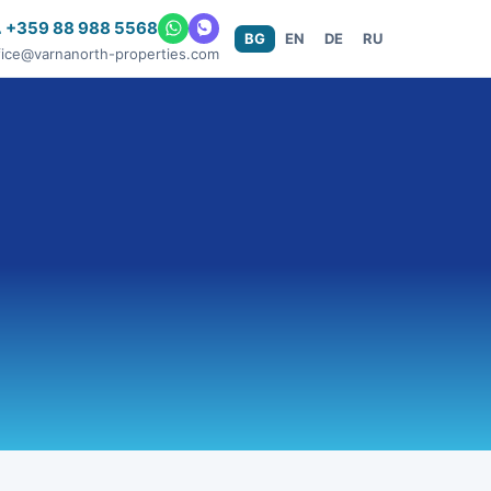
 +359 88 988 5568
BG
EN
DE
RU
fice@varnanorth-properties.com