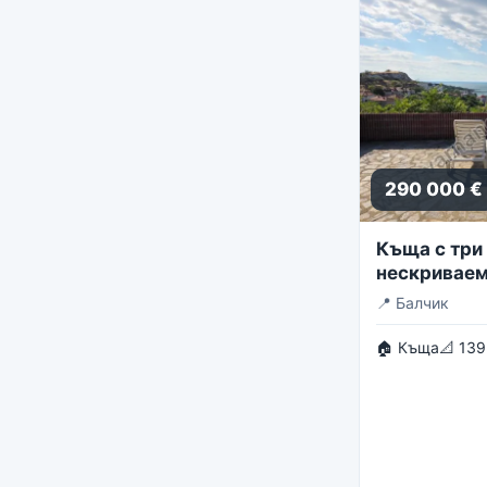
290 000 €
Къща с три 
нескриваем
панорама
📍
Балчик
🏠 Къща
📐 139