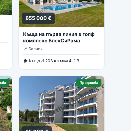
655 000 €
Къща на първа линия в голф
комплекс БлекСиРама
📍
Балчик
🏠 Къща
📐 203 кв.м
🛏 4
🛁 3
жба
Продажба