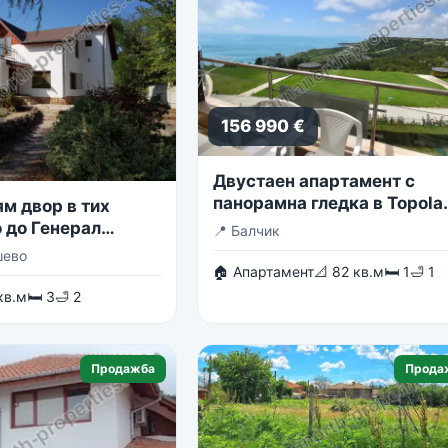
156 990 €
Двустаен апартамент с
панорамна гледка в Topola
м двор в тих
Skies
 до Генерал
📍
Балчик
шево
🏠 Апартамент
📐 82 кв.м
🛏 1
🛁 1
кв.м
🛏 3
🛁 2
Продажба
Прода