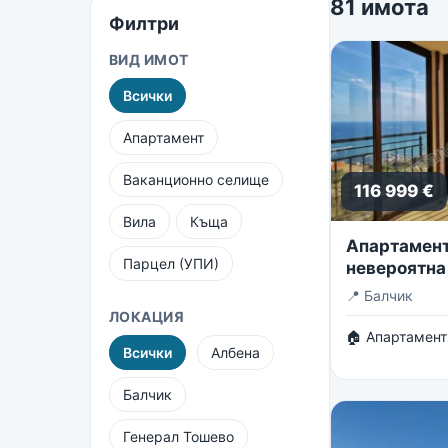
81 имота
Филтри
ВИД ИМОТ
Всички
Апартамент
Ваканционно селище
116 999 €
Вила
Къща
Апартамент 
Парцел (УПИ)
невероятна
безкрайнот
📍
Балчик
ЛОКАЦИЯ
🏠 Апартамент
Всички
Албена
Балчик
Генерал Тошево