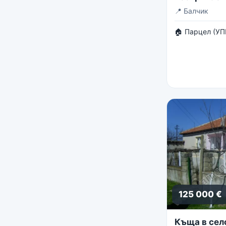
панорама
📍
Балчик
🏠 Парцел (УП
125 000 €
Къща в сел