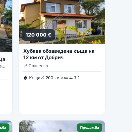
120 000 €
Хубава обзаведена къща на
12 км от Добрич
ща
о
📍
Славеево
🏠 Къща
📐 200 кв.м
🛏 4
🛁 2
жба
Продажба