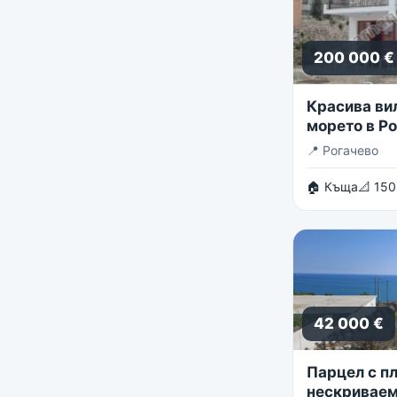
200 000 €
Красива ви
морето в Р
📍
Рогачево
🏠 Къща
📐 150
42 000 €
Парцел с пл
нескриваем