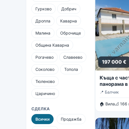
Гурково
Добрич
Дропла
Каварна
Малина
Оброчище
Община Каварна
Рогачево
Славеево
197 000 €
Соколово
Топола
Къща с час
Тюленово
панорама в 
вилни зони 
📍
Балчик
Царичино
🏠 Вила
📐 166
СДЕЛКА
Всички
Продажба