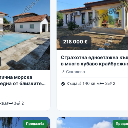
218 000 €
Страхотна едноетажна къ
в много хубаво крайбрежн
село
📍
Соколово
тична морска
една от близките
🏠 Къща
📐 140 кв.м
🛏 3
🛁 2
в гр. Балчик
 кв.м
🛏 3
🛁 2
Продажба
Прода