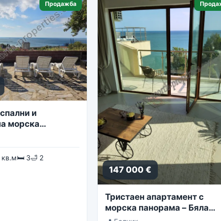
Продажба
Прода
спални и
а морска
 кв.м
🛏 3
🛁 2
147 000 €
Тристаен апартамент с
морска панорама – Бяла
Лагуна, комплекс Golf Coa