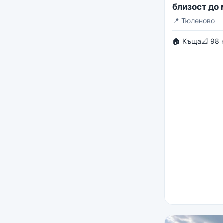
близост до
📍
Тюленово
🏠 Къща
📐 98 