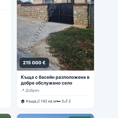
215 000 €
Къща с басейн разположена в
добре обслужено село
📍
Добрич
🏠 Къща
📐 142 кв.м
🛏 3
🛁 2