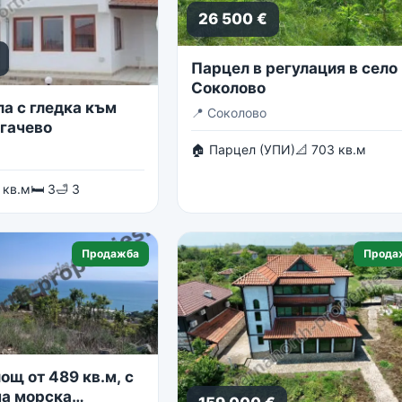
26 500 €
Парцел в регулация в село
Соколово
ла с гледка към
📍
Соколово
огачево
🏠 Парцел (УПИ)
📐 703 кв.м
 кв.м
🛏 3
🛁 3
Продажба
Прода
ощ от 489 кв.м, с
а морска