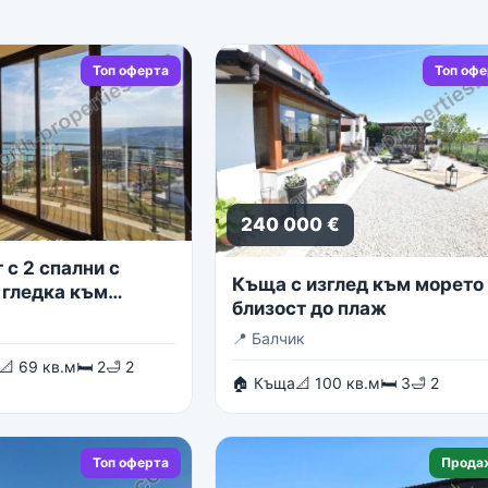
Топ оферта
Топ оф
240 000 €
с 2 спални с
Къща с изглед към морето 
 гледка към
близост до плаж
о море
📍
Балчик
📐 69 кв.м
🛏 2
🛁 2
🏠 Къща
📐 100 кв.м
🛏 3
🛁 2
Топ оферта
Прода