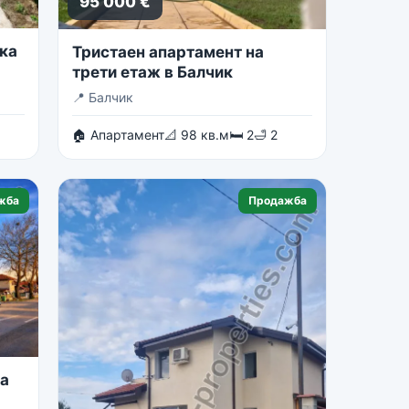
95 000 €
ка
Тристаен апартамент на
трети етаж в Балчик
📍
Балчик
🏠 Апартамент
📐 98 кв.м
🛏 2
🛁 2
жба
Продажба
на