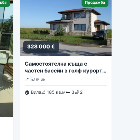
жба
Продажба
328 000 €
Самостоятелна къща с
частен басейн в голф курорта
Блексирама
📍
Балчик
🏠 Вила
📐 185 кв.м
🛏 3
🛁 2
st