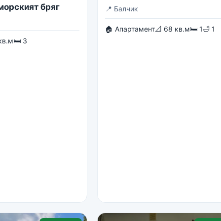
 морският бряг
📍
Балчик
🏠 Апартамент
📐 68 кв.м
🛏 1
🛁 1
кв.м
🛏 3