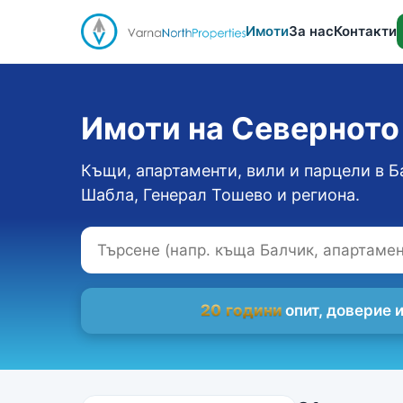
Имоти
За нас
Контакти
Имоти на Севернот
Къщи, апартаменти, вили и парцели в Б
Шабла, Генерал Тошево и региона.
20 години
опит, доверие