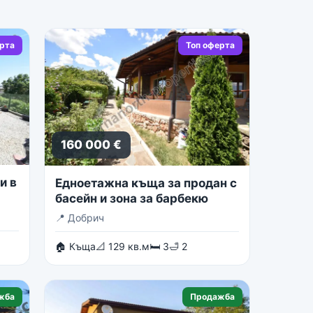
ерта
Топ оферта
160 000 €
и в
Едноетажна къща за продан с
басейн и зона за барбекю
📍
Добрич
🏠 Къща
📐 129 кв.м
🛏 3
🛁 2
жба
Продажба