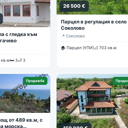
26 500 €
Парцел в регулация в село
Соколово
ла с гледка към
📍
Соколово
огачево
🏠 Парцел (УПИ)
📐 703 кв.м
 кв.м
🛏 3
🛁 3
Продажба
Прода
ощ от 489 кв.м, с
а морска