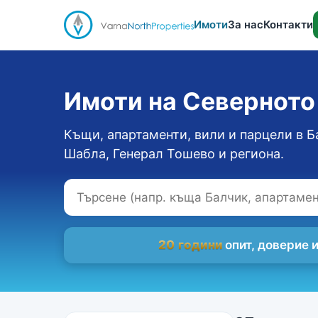
Имоти
За нас
Контакти
Имоти на Севернот
Къщи, апартаменти, вили и парцели в Б
Шабла, Генерал Тошево и региона.
20 години
опит, доверие