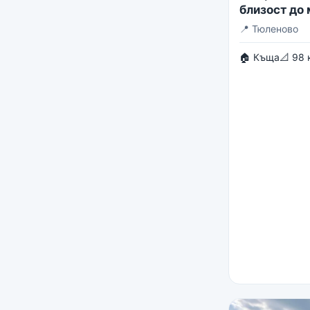
близост до
📍
Тюленово
🏠 Къща
📐 98 