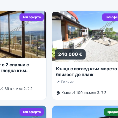
Топ оферта
Топ оф
240 000 €
с 2 спални с
Къща с изглед към морето 
 гледка към
близост до плаж
о море
📍
Балчик
📐 69 кв.м
🛏 2
🛁 2
🏠 Къща
📐 100 кв.м
🛏 3
🛁 2
Топ оферта
Прода