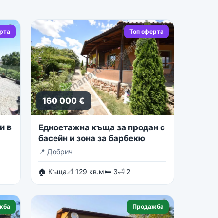
ерта
Топ оферта
160 000 €
и в
Едноетажна къща за продан с
басейн и зона за барбекю
📍
Добрич
🏠 Къща
📐 129 кв.м
🛏 3
🛁 2
жба
Продажба