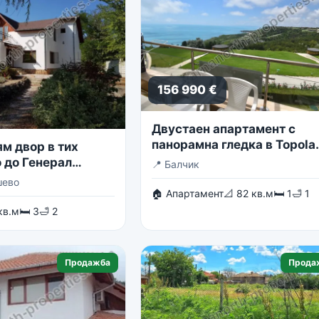
156 990 €
Двустаен апартамент с
панорамна гледка в Topola
м двор в тих
Skies
 до Генерал
📍
Балчик
шево
🏠 Апартамент
📐 82 кв.м
🛏 1
🛁 1
кв.м
🛏 3
🛁 2
Продажба
Прода