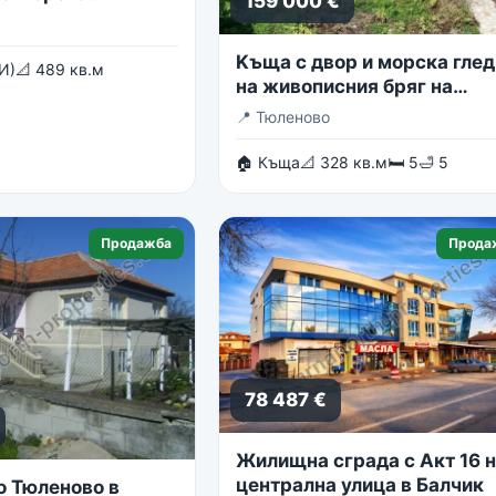
159 000 €
Kъща с двор и морска глед
И)
📐 489 кв.м
на живописния бряг на
Тюленово
📍
Тюленово
🏠 Къща
📐 328 кв.м
🛏 5
🛁 5
Продажба
Прода
78 487 €
Жилищна сграда с Акт 16 
централна улица в Балчик
о Тюленово в