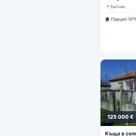
панорама
📍
Балчик
🏠 Парцел (УП
125 000 €
Къща в сел