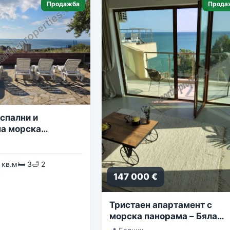
Продажба
Прода
спални и
а морска
 кв.м
🛏 3
🛁 2
147 000 €
Тристаен апартамент с
морска панорама – Бяла
Лагуна, комплекс Golf Coa