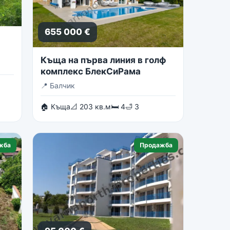
655 000 €
Къща на първа линия в голф
комплекс БлекСиРама
📍
Балчик
🏠 Къща
📐 203 кв.м
🛏 4
🛁 3
жба
Продажба