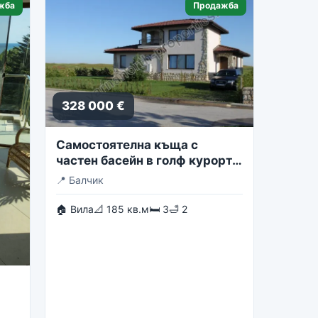
жба
Продажба
328 000 €
Самостоятелна къща с
частен басейн в голф курорта
Блексирама
📍
Балчик
🏠 Вила
📐 185 кв.м
🛏 3
🛁 2
st