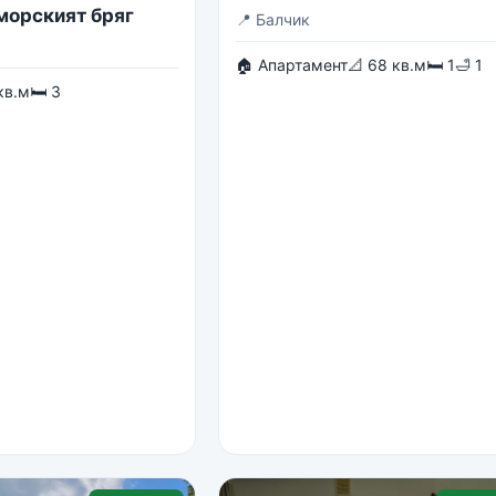
 морският бряг
📍
Балчик
🏠 Апартамент
📐 68 кв.м
🛏 1
🛁 1
кв.м
🛏 3