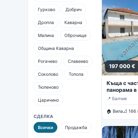
Гурково
Добрич
Дропла
Каварна
Малина
Оброчище
Община Каварна
Рогачево
Славеево
197 000 €
Соколово
Топола
Къща с час
Тюленово
панорама в 
вилни зони 
📍
Балчик
Царичино
🏠 Вила
📐 166
СДЕЛКА
Всички
Продажба