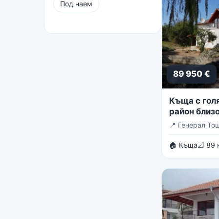
Под наем
89 950 €
Къща с голя
район близо
Тошево
📍
Генерал То
🏠 Къща
📐 89 