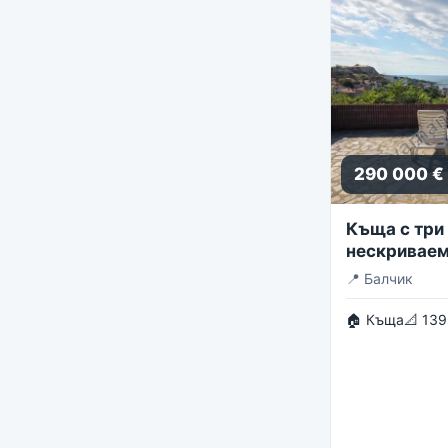
290 000 €
Къща с три 
нескриваем
панорама
📍
Балчик
🏠 Къща
📐 139