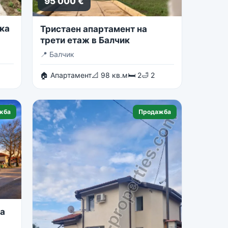
95 000 €
ка
Тристаен апартамент на
трети етаж в Балчик
📍
Балчик
🏠 Апартамент
📐 98 кв.м
🛏 2
🛁 2
жба
Продажба
на