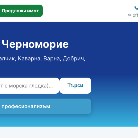

Предложи имот
✉ of
о Черноморие
алчик, Каварна, Варна, Добрич,
Търси
 и професионализъм