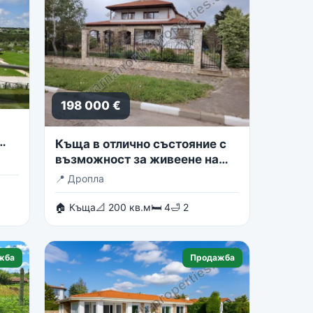
198 000 €
Къща в отлично състояние с
възможност за живеене на
две семейства
📍
Дропла
🏠 Къща
📐 200 кв.м
🛏 4
🛁 2
жба
Продажба