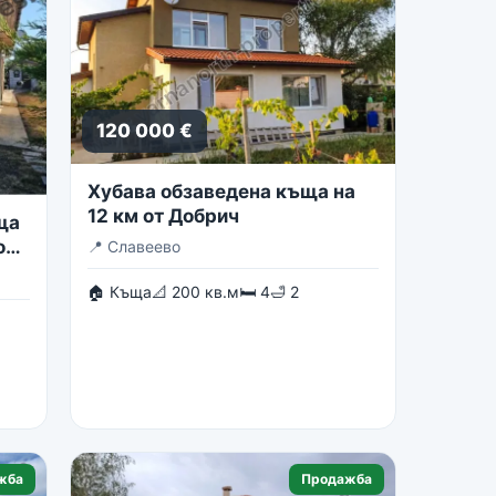
120 000 €
Хубава обзаведена къща на
12 км от Добрич
ща
о
📍
Славеево
🏠 Къща
📐 200 кв.м
🛏 4
🛁 2
жба
Продажба