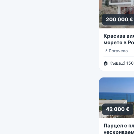
200 000 €
Красива ви
морето в Р
📍
Рогачево
🏠 Къща
📐 150
42 000 €
Парцел с пл
нескриваем