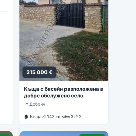
215 000 €
Къща с басейн разположена в
добре обслужено село
📍
Добрич
🏠 Къща
📐 142 кв.м
🛏 3
🛁 2