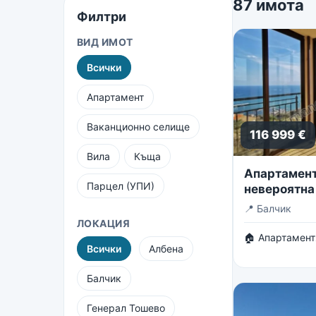
87 имота
Филтри
ВИД ИМОТ
Всички
Апартамент
Ваканционно селище
116 999 €
Вила
Къща
Апартамент 
Парцел (УПИ)
невероятна
безкрайнот
📍
Балчик
ЛОКАЦИЯ
🏠 Апартамент
Всички
Албена
Балчик
Генерал Тошево