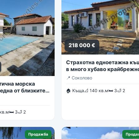
218 000 €
Страхотна едноетажна къ
в много хубаво крайбрежн
село
📍
Соколово
тична морска
една от близките
🏠 Къща
📐 140 кв.м
🛏 3
🛁 2
в гр. Балчик
 кв.м
🛏 3
🛁 2
Продажба
Прода