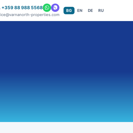
 +359 88 988 5568
BG
EN
DE
RU
fice@varnanorth-properties.com