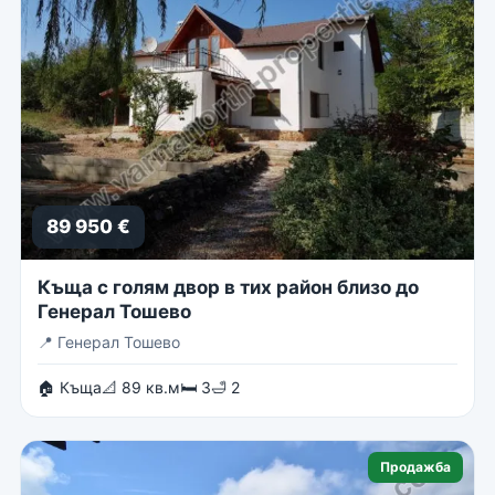
89 950 €
Къща с голям двор в тих район близо до
Генерал Тошево
📍
Генерал Тошево
🏠 Къща
📐 89 кв.м
🛏 3
🛁 2
Продажба