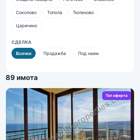
Соколово
Топола
Тюленово
Царичино
СДЕЛКА
Всички
Продажба
Под наем
89 имота
Топ оферта