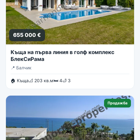
655 000 €
Къща на първа линия в голф комплекс
БлекСиРама
📍
Балчик
🏠 Къща
📐 203 кв.м
🛏 4
🛁 3
Продажба