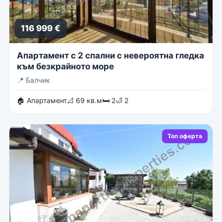
116 999 €
Апартамент с 2 спални с невероятна гледка
към безкрайното море
📍
Балчик
🏠 Апартамент
📐 69 кв.м
🛏 2
🛁 2
Топ оферта