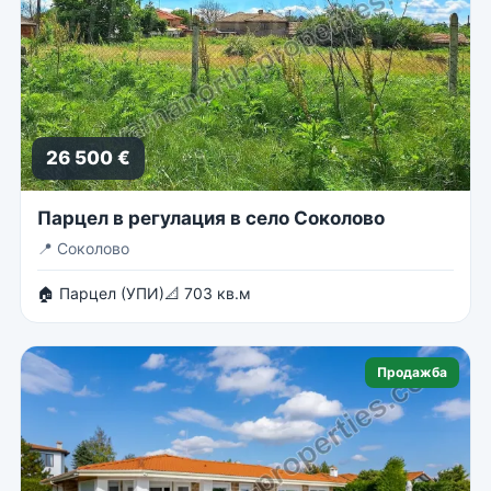
26 500 €
Парцел в регулация в село Соколово
📍
Соколово
🏠 Парцел (УПИ)
📐 703 кв.м
Продажба