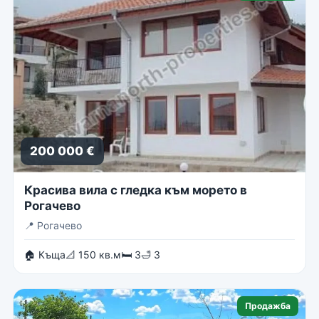
200 000 €
Красива вила с гледка към морето в
Рогачево
📍
Рогачево
🏠 Къща
📐 150 кв.м
🛏 3
🛁 3
Продажба