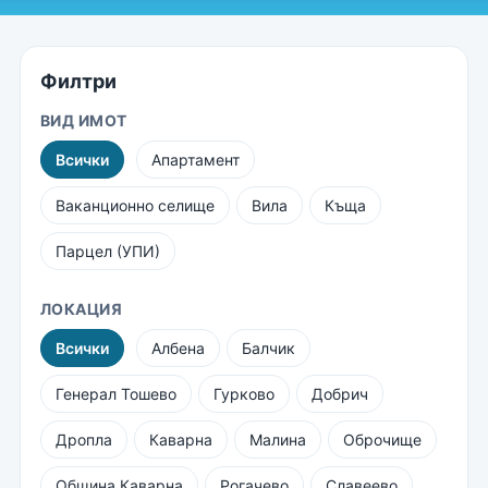
Филтри
ВИД ИМОТ
Всички
Апартамент
Ваканционно селище
Вила
Къща
Парцел (УПИ)
ЛОКАЦИЯ
Всички
Албена
Балчик
Генерал Тошево
Гурково
Добрич
Дропла
Каварна
Малина
Оброчище
Община Каварна
Рогачево
Славеево