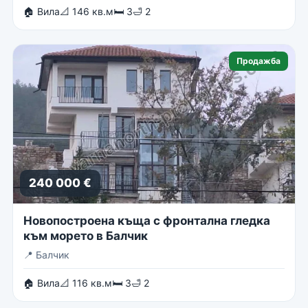
🏠 Вила
📐 146 кв.м
🛏 3
🛁 2
Продажба
240 000 €
Новопостроена къща с фронтална гледка
към морето в Балчик
📍
Балчик
🏠 Вила
📐 116 кв.м
🛏 3
🛁 2