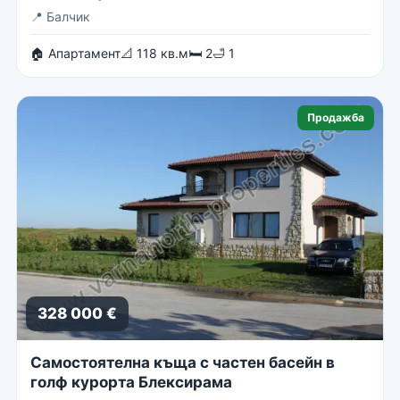
📍
Балчик
🏠 Апартамент
📐 118 кв.м
🛏 2
🛁 1
Продажба
328 000 €
Самостоятелна къща с частен басейн в
голф курорта Блексирама