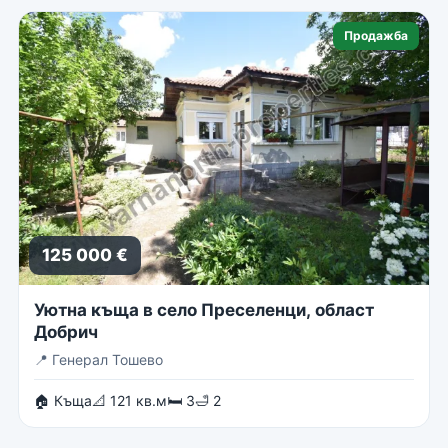
Продажба
125 000 €
Уютна къща в село Преселенци, област
Добрич
📍
Генерал Тошево
🏠 Къща
📐 121 кв.м
🛏 3
🛁 2