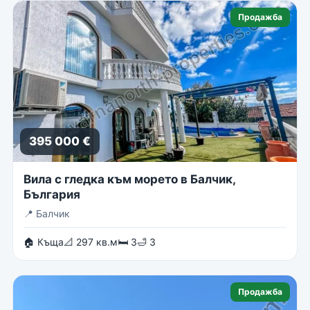
Продажба
395 000 €
Вила с гледка към морето в Балчик,
България
📍
Балчик
🏠 Къща
📐 297 кв.м
🛏 3
🛁 3
Продажба