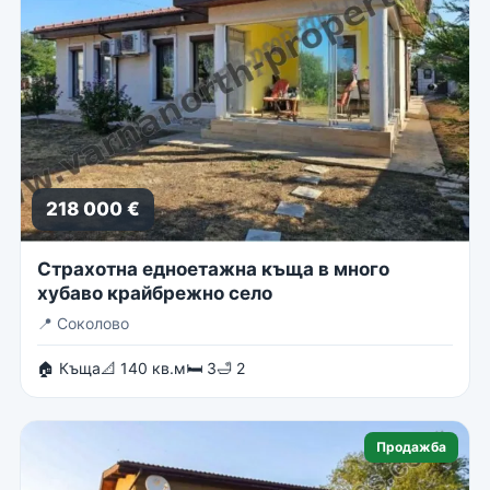
218 000 €
Страхотна едноетажна къща в много
хубаво крайбрежно село
📍
Соколово
🏠 Къща
📐 140 кв.м
🛏 3
🛁 2
Продажба