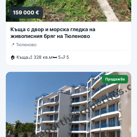
159 000 €
Kъща с двор и морска гледка на
живописния бряг на Тюленово
📍
Тюленово
🏠 Къща
📐 328 кв.м
🛏 5
🛁 5
Продажба