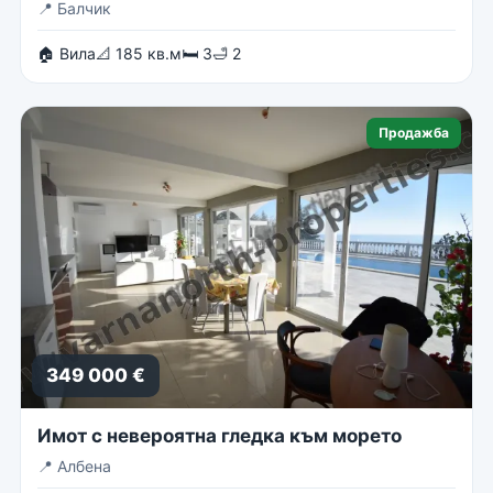
📍
Балчик
🏠 Вила
📐 185 кв.м
🛏 3
🛁 2
Продажба
349 000 €
Имот с невероятна гледка към морето
📍
Албена