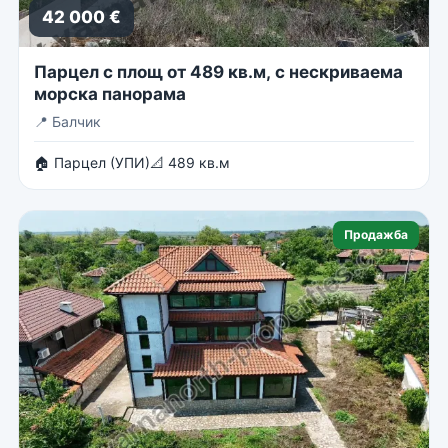
42 000 €
Парцел с площ от 489 кв.м, с нескриваема
морска панорама
📍
Балчик
🏠 Парцел (УПИ)
📐 489 кв.м
Продажба