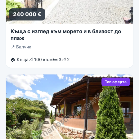
240 000 €
Къща с изглед към морето и в близост до
плаж
📍
Балчик
🏠 Къща
📐 100 кв.м
🛏 3
🛁 2
Топ оферта