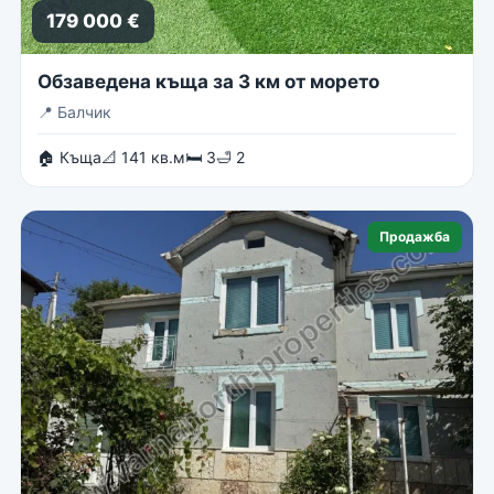
179 000 €
Обзаведена къща за 3 км от морето
📍
Балчик
🏠 Къща
📐 141 кв.м
🛏 3
🛁 2
Продажба