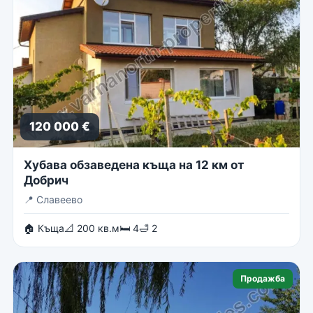
120 000 €
Хубава обзаведена къща на 12 км от
Добрич
📍
Славеево
🏠 Къща
📐 200 кв.м
🛏 4
🛁 2
Продажба