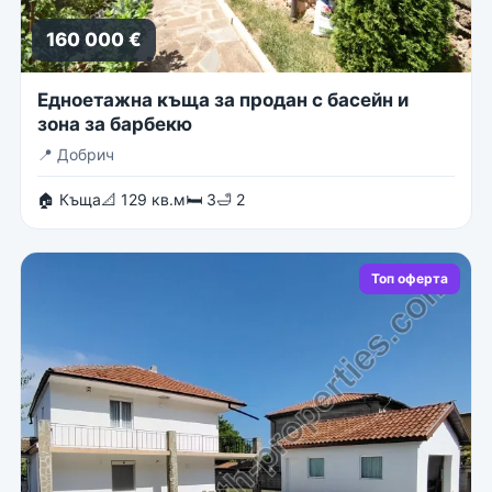
160 000 €
Едноетажна къща за продан с басейн и
зона за барбекю
📍
Добрич
🏠 Къща
📐 129 кв.м
🛏 3
🛁 2
Топ оферта