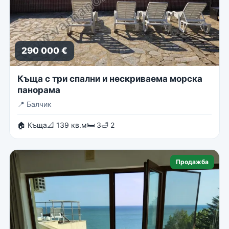
290 000 €
Къща с три спални и нескриваема морска
панорама
📍
Балчик
🏠 Къща
📐 139 кв.м
🛏 3
🛁 2
Продажба