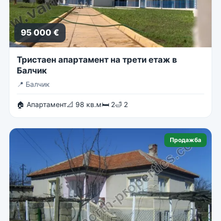
95 000 €
Тристаен апартамент на трети етаж в
Балчик
📍
Балчик
🏠 Апартамент
📐 98 кв.м
🛏 2
🛁 2
Продажба