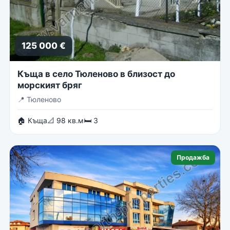
125 000 €
Къща в село Тюленово в близост до
морският бряг
📍
Тюленово
🏠 Къща
📐 98 кв.м
🛏 3
Продажба