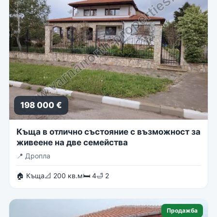
198 000 €
Къща в отлично състояние с възможност за
живеене на две семейства
📍
Дропла
🏠 Къща
📐 200 кв.м
🛏 4
🛁 2
Продажба