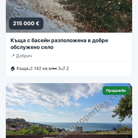
215 000 €
Къща с басейн разположена в добре
обслужено село
📍
Добрич
🏠 Къща
📐 142 кв.м
🛏 3
🛁 2
Продажба