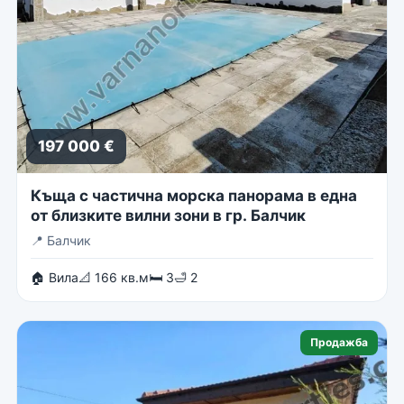
197 000 €
Къща с частична морска панорама в една
от близките вилни зони в гр. Балчик
📍
Балчик
🏠 Вила
📐 166 кв.м
🛏 3
🛁 2
Продажба