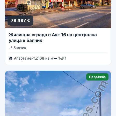
78 487 €
Жилищна сграда с Акт 16 на централна
улица в Балчик
📍
Балчик
🏠 Апартамент
📐 68 кв.м
🛏 1
🛁 1
Продажба