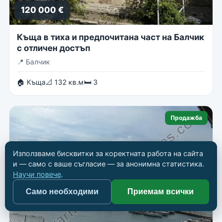
120 000 €
Къща в тиха и предпочитана част на Балчик
с отличен достъп
📍
Балчик
🏠 Къща
📐 132 кв.м
🛏 3
Продажба
Използваме бисквитки за коректната работа на сайта
и — само с ваше съгласие — за анонимна статистика.
Научи повече
.
Само необходими
Приемам всички