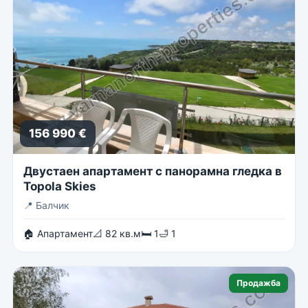
156 990 €
Двустаен апартамент с панорамна гледка в
Topola Skies
📍
Балчик
🏠 Апартамент
📐 82 кв.м
🛏 1
🛁 1
Продажба