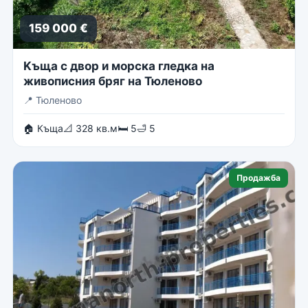
159 000 €
Kъща с двор и морска гледка на
живописния бряг на Тюленово
📍
Тюленово
🏠 Къща
📐 328 кв.м
🛏 5
🛁 5
Продажба