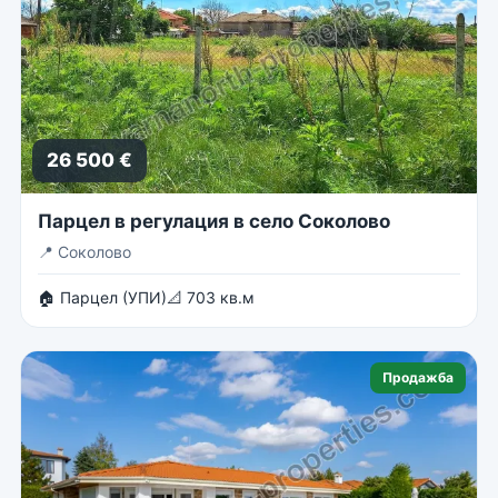
26 500 €
Парцел в регулация в село Соколово
📍
Соколово
🏠 Парцел (УПИ)
📐 703 кв.м
Продажба