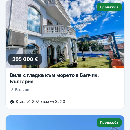
Продажба
395 000 €
Вила с гледка към морето в Балчик,
България
📍
Балчик
🏠 Къща
📐 297 кв.м
🛏 3
🛁 3
Продажба