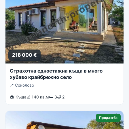
218 000 €
Страхотна едноетажна къща в много
хубаво крайбрежно село
📍
Соколово
🏠 Къща
📐 140 кв.м
🛏 3
🛁 2
Продажба