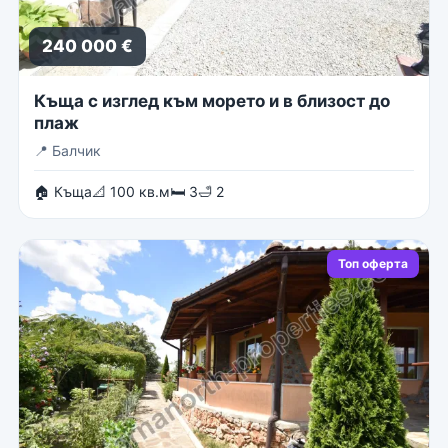
240 000 €
Къща с изглед към морето и в близост до
плаж
📍
Балчик
🏠 Къща
📐 100 кв.м
🛏 3
🛁 2
Топ оферта