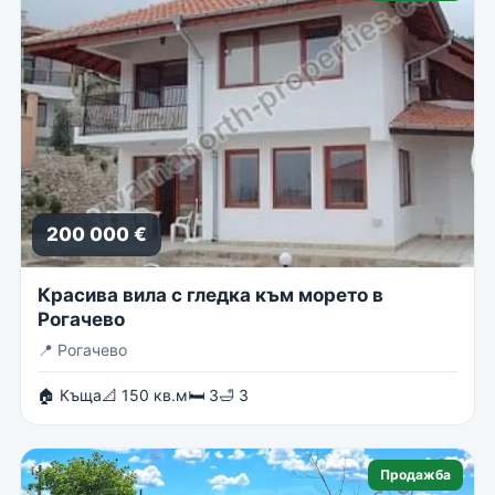
200 000 €
Красива вила с гледка към морето в
Рогачево
📍
Рогачево
🏠 Къща
📐 150 кв.м
🛏 3
🛁 3
Продажба