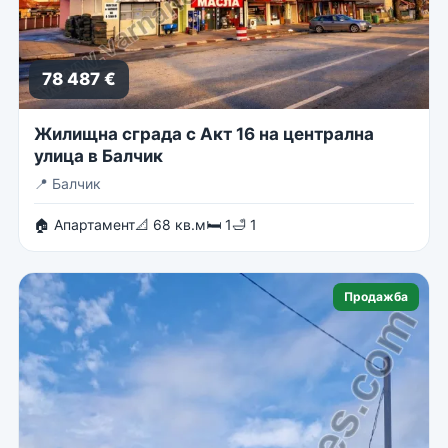
78 487 €
Жилищна сграда с Акт 16 на централна
улица в Балчик
📍
Балчик
🏠 Апартамент
📐 68 кв.м
🛏 1
🛁 1
Продажба