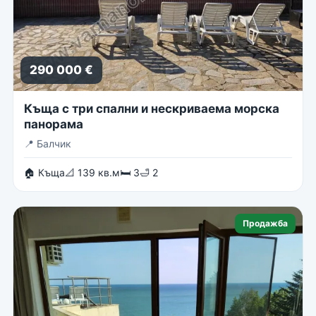
290 000 €
Къща с три спални и нескриваема морска
панорама
📍
Балчик
🏠 Къща
📐 139 кв.м
🛏 3
🛁 2
Продажба