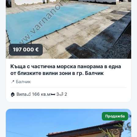
197 000 €
Къща с частична морска панорама в една
от близките вилни зони в гр. Балчик
📍
Балчик
🏠 Вила
📐 166 кв.м
🛏 3
🛁 2
Продажба