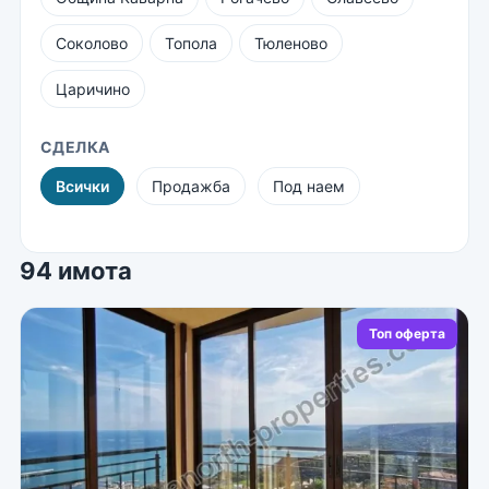
Соколово
Топола
Тюленово
Царичино
СДЕЛКА
Всички
Продажба
Под наем
94 имота
Топ оферта