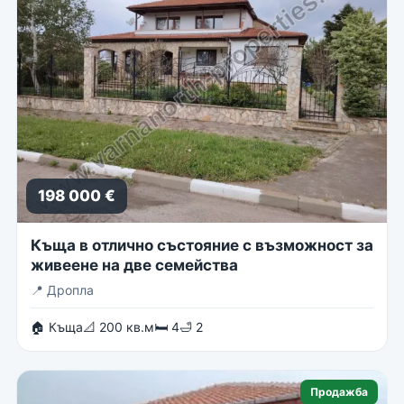
198 000 €
Къща в отлично състояние с възможност за
живеене на две семейства
📍
Дропла
🏠 Къща
📐 200 кв.м
🛏 4
🛁 2
Продажба