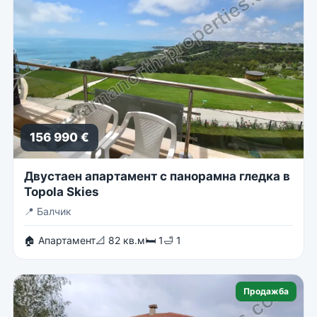
156 990 €
Двустаен апартамент с панорамна гледка в
Topola Skies
📍
Балчик
🏠 Апартамент
📐 82 кв.м
🛏 1
🛁 1
Продажба