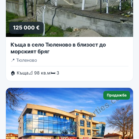
125 000 €
Къща в село Тюленово в близост до
морският бряг
📍
Тюленово
🏠 Къща
📐 98 кв.м
🛏 3
Продажба