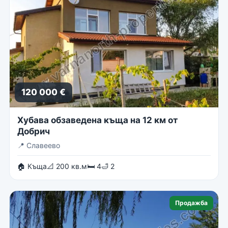
120 000 €
Хубава обзаведена къща на 12 км от
Добрич
📍
Славеево
🏠 Къща
📐 200 кв.м
🛏 4
🛁 2
Продажба