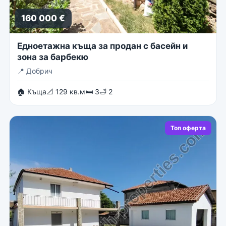
160 000 €
Едноетажна къща за продан с басейн и
зона за барбекю
📍
Добрич
🏠 Къща
📐 129 кв.м
🛏 3
🛁 2
Топ оферта