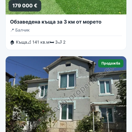
179 000 €
Обзаведена къща за 3 км от морето
📍
Балчик
🏠 Къща
📐 141 кв.м
🛏 3
🛁 2
Продажба