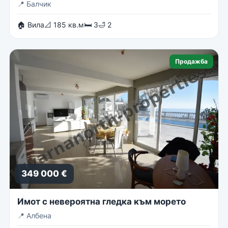
📍
Балчик
🏠 Вила
📐 185 кв.м
🛏 3
🛁 2
Продажба
349 000 €
Имот с невероятна гледка към морето
📍
Албена