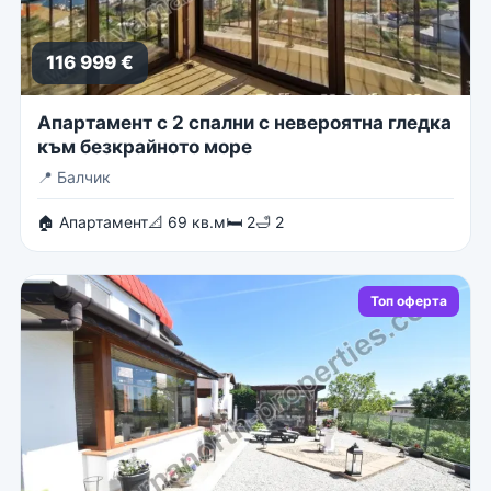
116 999 €
Апартамент с 2 спални с невероятна гледка
към безкрайното море
📍
Балчик
🏠 Апартамент
📐 69 кв.м
🛏 2
🛁 2
Топ оферта