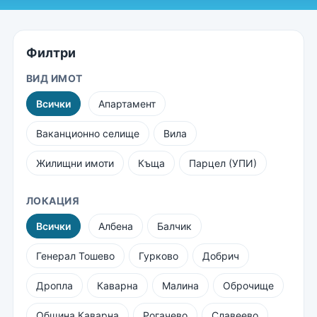
Филтри
ВИД ИМОТ
Всички
Апартамент
Ваканционно селище
Вила
Жилищни имоти
Къща
Парцел (УПИ)
ЛОКАЦИЯ
Всички
Албена
Балчик
Генерал Тошево
Гурково
Добрич
Дропла
Каварна
Малина
Оброчище
Община Каварна
Рогачево
Славеево