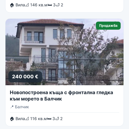
🏠 Вила
📐 146 кв.м
🛏 3
🛁 2
Продажба
240 000 €
Новопостроена къща с фронтална гледка
към морето в Балчик
📍
Балчик
🏠 Вила
📐 116 кв.м
🛏 3
🛁 2