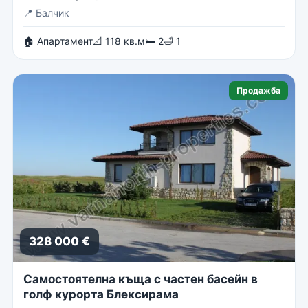
📍
Балчик
🏠 Апартамент
📐 118 кв.м
🛏 2
🛁 1
Продажба
328 000 €
Самостоятелна къща с частен басейн в
голф курорта Блексирама