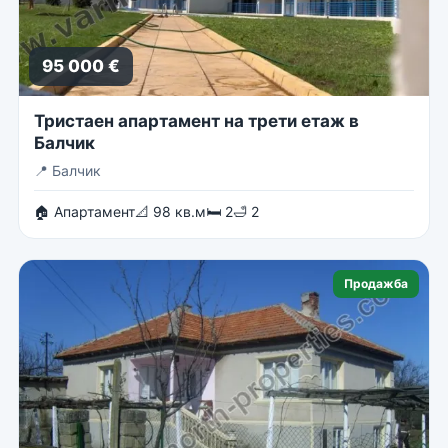
95 000 €
Тристаен апартамент на трети етаж в
Балчик
📍
Балчик
🏠 Апартамент
📐 98 кв.м
🛏 2
🛁 2
Продажба