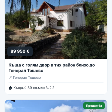
89 950 €
Къща с голям двор в тих район близо до
Генерал Тошево
📍
Генерал Тошево
🏠 Къща
📐 89 кв.м
🛏 3
🛁 2
Продажба