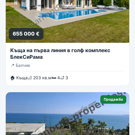
655 000 €
Къща на първа линия в голф комплекс
БлекСиРама
📍
Балчик
🏠 Къща
📐 203 кв.м
🛏 4
🛁 3
Продажба