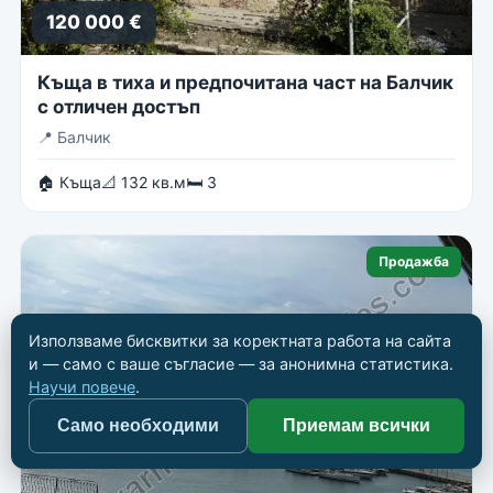
120 000 €
Къща в тиха и предпочитана част на Балчик
с отличен достъп
📍
Балчик
🏠 Къща
📐 132 кв.м
🛏 3
Продажба
Използваме бисквитки за коректната работа на сайта
и — само с ваше съгласие — за анонимна статистика.
Научи повече
.
Само необходими
Приемам всички