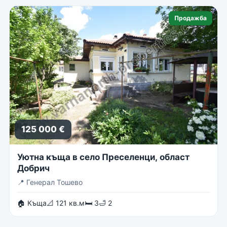
Продажба
125 000 €
Уютна къща в село Преселенци, област
Добрич
📍
Генерал Тошево
🏠 Къща
📐 121 кв.м
🛏 3
🛁 2