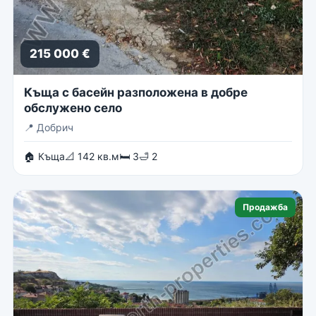
215 000 €
Къща с басейн разположена в добре
обслужено село
📍
Добрич
🏠 Къща
📐 142 кв.м
🛏 3
🛁 2
Продажба