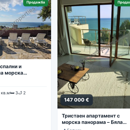
Продажба
Прода
спални и
а морска
 кв.м
🛏 3
🛁 2
147 000 €
Тристаен апартамент с
морска панорама – Бяла
Лагуна, комплекс Golf Coa