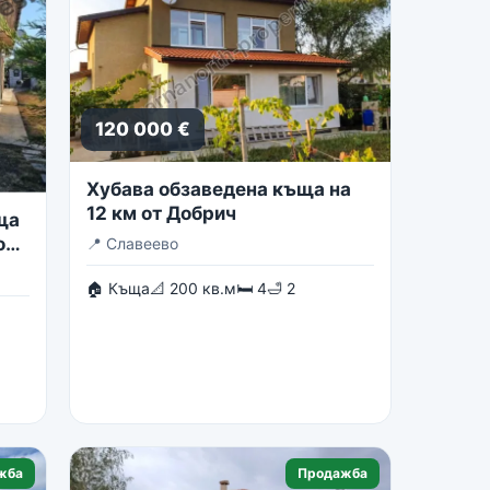
120 000 €
Хубава обзаведена къща на
12 км от Добрич
ща
о
📍
Славеево
🏠 Къща
📐 200 кв.м
🛏 4
🛁 2
жба
Продажба