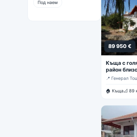
Под наем
89 950 €
Къща с голя
район близо
Тошево
📍
Генерал То
🏠 Къща
📐 89 