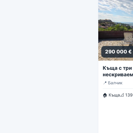
290 000 €
Къща с три 
нескриваем
панорама
📍
Балчик
🏠 Къща
📐 139