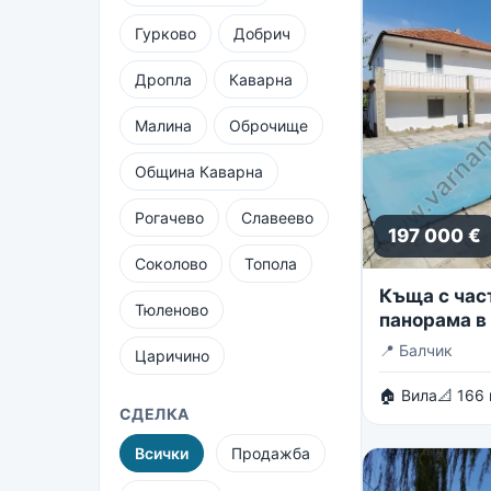
Гурково
Добрич
Дропла
Каварна
Малина
Оброчище
Община Каварна
Рогачево
Славеево
197 000 €
Соколово
Топола
Къща с час
Тюленово
панорама в 
вилни зони 
📍
Балчик
Царичино
🏠 Вила
📐 166
СДЕЛКА
Всички
Продажба