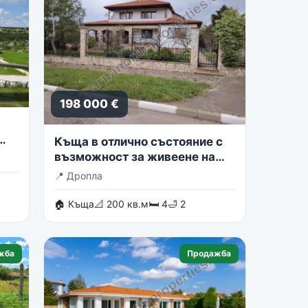
198 000 €
Къща в отлично състояние с
възможност за живеене на
две семейства
📍
Дропла
🏠 Къща
📐 200 кв.м
🛏 4
🛁 2
жба
Продажба