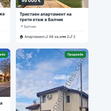
95 000 €
ка
Тристаен апартамент на
трети етаж в Балчик
📍
Балчик
🏠 Апартамент
📐 98 кв.м
🛏 2
🛁 2
жба
Продажба
на