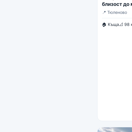
близост до
📍
Тюленово
🏠 Къща
📐 98 