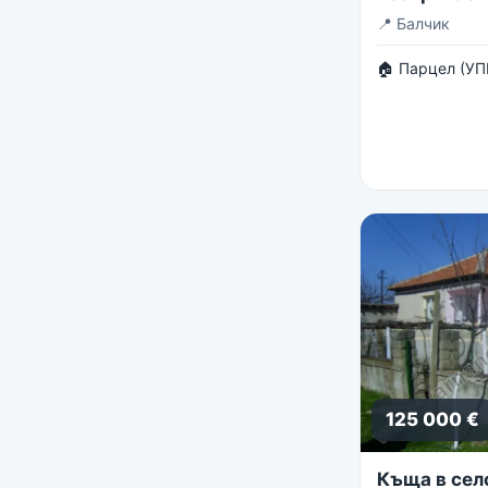
панорама
📍
Балчик
🏠 Парцел (УП
125 000 €
Къща в сел