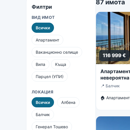
87 имота
Филтри
ВИД ИМОТ
Всички
Апартамент
Ваканционно селище
116 999 €
Вила
Къща
Апартамент 
Парцел (УПИ)
невероятна
безкрайнот
📍
Балчик
ЛОКАЦИЯ
🏠 Апартамент
Всички
Албена
Балчик
Генерал Тошево