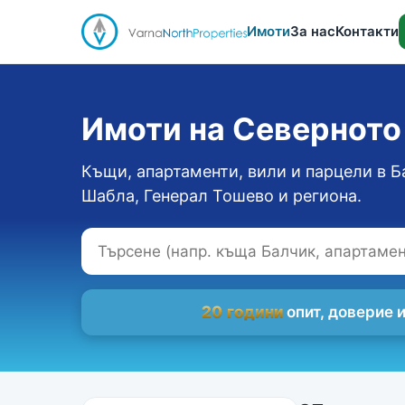
Имоти
За нас
Контакти
Имоти на Севернот
Къщи, апартаменти, вили и парцели в Б
Шабла, Генерал Тошево и региона.
20 години
опит, доверие