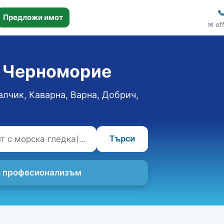

Предложи имот
✉ of
о Черноморие
алчик, Каварна, Варна, Добрич,
Търси
 и професионализъм