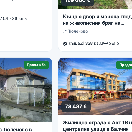
159 000 €
Kъща с двор и морска глед
И)
📐 489 кв.м
на живописния бряг на
Тюленово
📍
Тюленово
🏠 Къща
📐 328 кв.м
🛏 5
🛁 5
Продажба
Прода
78 487 €
Жилищна сграда с Акт 16 
централна улица в Балчик
о Тюленово в