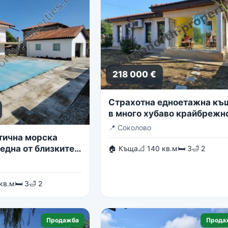
218 000 €
Страхотна едноетажна къ
в много хубаво крайбрежн
село
📍
Соколово
тична морска
една от близките
🏠 Къща
📐 140 кв.м
🛏 3
🛁 2
в гр. Балчик
 кв.м
🛏 3
🛁 2
Продажба
Прода