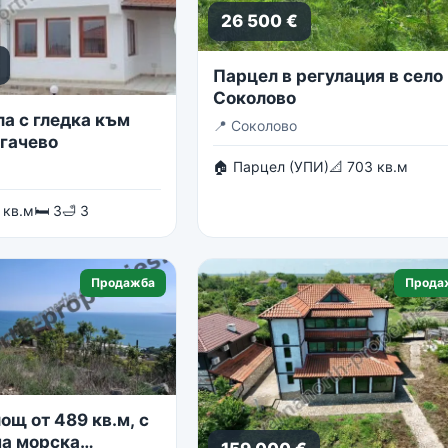
26 500 €
Парцел в регулация в село
Соколово
ла с гледка към
📍
Соколово
огачево
🏠 Парцел (УПИ)
📐 703 кв.м
 кв.м
🛏 3
🛁 3
Продажба
Прода
ощ от 489 кв.м, с
а морска