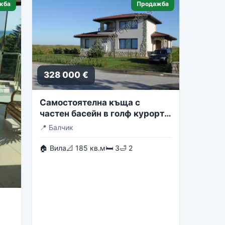
жба
Продажба
328 000 €
Самостоятелна къща с
частен басейн в голф курорта
Блексирама
📍
Балчик
🏠 Вила
📐 185 кв.м
🛏 3
🛁 2
st