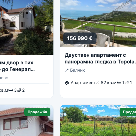
156 990 €
Двустаен апартамент с
панорамна гледка в Topola
м двор в тих
Skies
 до Генерал
📍
Балчик
шево
🏠 Апартамент
📐 82 кв.м
🛏 1
🛁 1
кв.м
🛏 3
🛁 2
Продажба
Прода