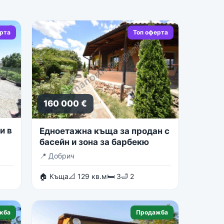
ерта
Топ оферта
160 000 €
и в
Едноетажна къща за продан с
басейн и зона за барбекю
📍
Добрич
🏠 Къща
📐 129 кв.м
🛏 3
🛁 2
жба
Продажба