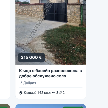
215 000 €
Къща с басейн разположена в
добре обслужено село
📍
Добрич
🏠 Къща
📐 142 кв.м
🛏 3
🛁 2