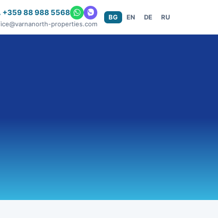
 +359 88 988 5568
BG
EN
DE
RU
fice@varnanorth-properties.com