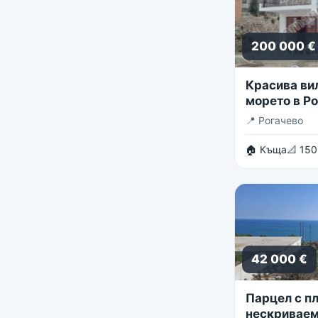
200 000 €
Красива ви
морето в Р
📍
Рогачево
🏠 Къща
📐 150
42 000 €
Парцел с пл
нескриваем