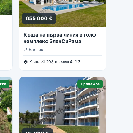
655 000 €
Къща на първа линия в голф
комплекс БлекСиРама
📍
Балчик
🏠 Къща
📐 203 кв.м
🛏 4
🛁 3
жба
Продажба