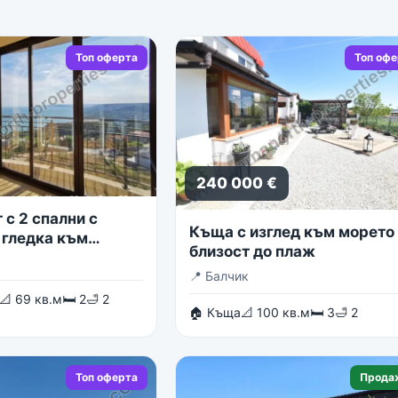
Топ оферта
Топ оф
240 000 €
с 2 спални с
Къща с изглед към морето 
 гледка към
близост до плаж
о море
📍
Балчик
📐 69 кв.м
🛏 2
🛁 2
🏠 Къща
📐 100 кв.м
🛏 3
🛁 2
Топ оферта
Прода