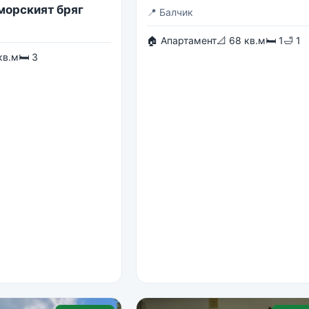
 морският бряг
📍
Балчик
🏠 Апартамент
📐 68 кв.м
🛏 1
🛁 1
кв.м
🛏 3