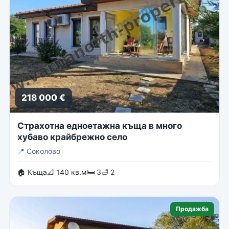
218 000 €
Страхотна едноетажна къща в много
хубаво крайбрежно село
📍
Соколово
🏠 Къща
📐 140 кв.м
🛏 3
🛁 2
Продажба