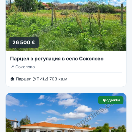
26 500 €
Парцел в регулация в село Соколово
📍
Соколово
🏠 Парцел (УПИ)
📐 703 кв.м
Продажба