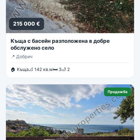
215 000 €
Къща с басейн разположена в добре
обслужено село
📍
Добрич
🏠 Къща
📐 142 кв.м
🛏 3
🛁 2
Продажба