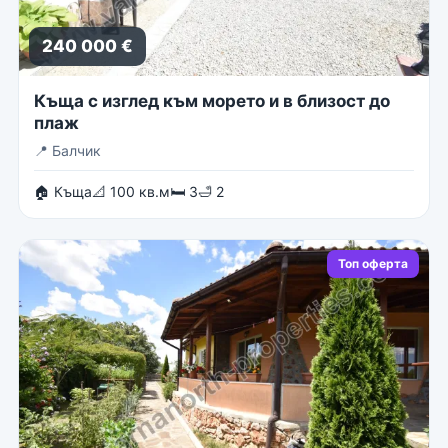
240 000 €
Къща с изглед към морето и в близост до
плаж
📍
Балчик
🏠 Къща
📐 100 кв.м
🛏 3
🛁 2
Топ оферта