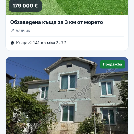
179 000 €
Обзаведена къща за 3 км от морето
📍
Балчик
🏠 Къща
📐 141 кв.м
🛏 3
🛁 2
Продажба