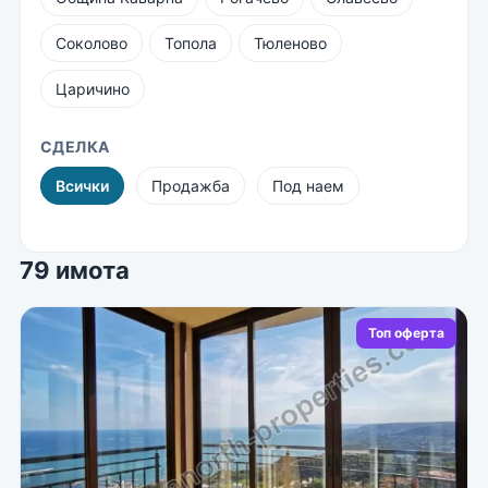
Соколово
Топола
Тюленово
Царичино
СДЕЛКА
Всички
Продажба
Под наем
79 имота
Топ оферта