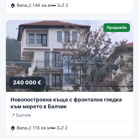
🏠 Вила
📐 146 кв.м
🛏 3
🛁 2
Продажба
240 000 €
Новопостроена къща с фронтална гледка
към морето в Балчик
📍
Балчик
🏠 Вила
📐 116 кв.м
🛏 3
🛁 2