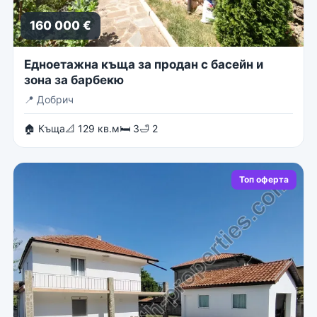
160 000 €
Едноетажна къща за продан с басейн и
зона за барбекю
📍
Добрич
🏠 Къща
📐 129 кв.м
🛏 3
🛁 2
Топ оферта