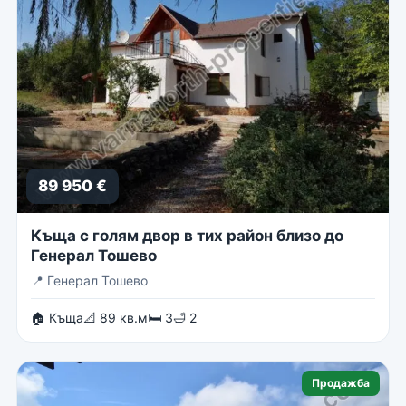
89 950 €
Къща с голям двор в тих район близо до
Генерал Тошево
📍
Генерал Тошево
🏠 Къща
📐 89 кв.м
🛏 3
🛁 2
Продажба