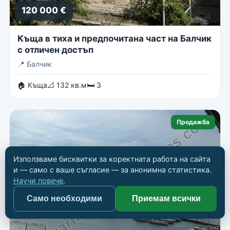
120 000 €
Къща в тиха и предпочитана част на Балчик
с отличен достъп
📍
Балчик
🏠 Къща
📐 132 кв.м
🛏 3
Продажба
Използваме бисквитки за коректната работа на сайта
и — само с ваше съгласие — за анонимна статистика.
Научи повече
.
Само необходими
Приемам всички