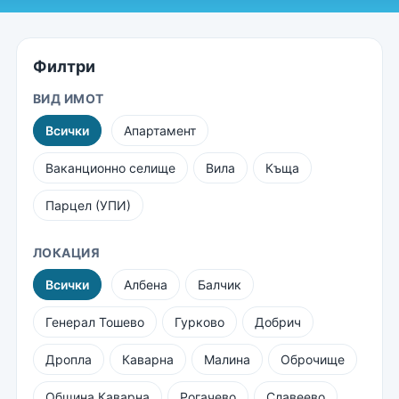
Филтри
ВИД ИМОТ
Всички
Апартамент
Ваканционно селище
Вила
Къща
Парцел (УПИ)
ЛОКАЦИЯ
Всички
Албена
Балчик
Генерал Тошево
Гурково
Добрич
Дропла
Каварна
Малина
Оброчище
Община Каварна
Рогачево
Славеево