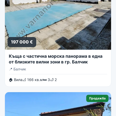
197 000 €
Къща с частична морска панорама в една
от близките вилни зони в гр. Балчик
📍
Балчик
🏠 Вила
📐 166 кв.м
🛏 3
🛁 2
Продажба