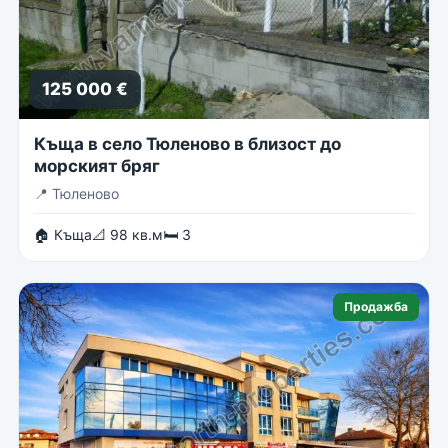
125 000 €
Къща в село Тюленово в близост до
морският бряг
📍
Тюленово
🏠 Къща
📐 98 кв.м
🛏 3
Продажба