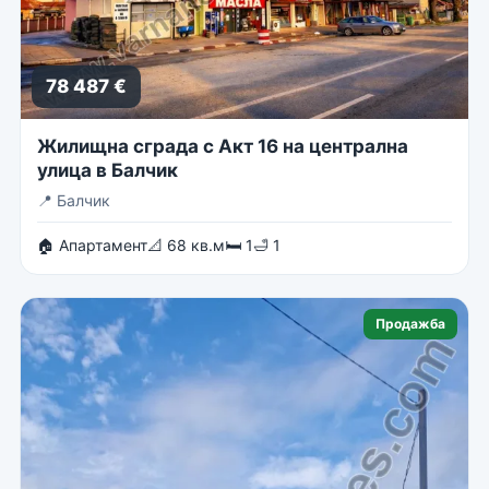
78 487 €
Жилищна сграда с Акт 16 на централна
улица в Балчик
📍
Балчик
🏠 Апартамент
📐 68 кв.м
🛏 1
🛁 1
Продажба