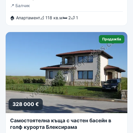
📍
Балчик
🏠 Апартамент
📐 118 кв.м
🛏 2
🛁 1
Продажба
328 000 €
Самостоятелна къща с частен басейн в
голф курорта Блексирама