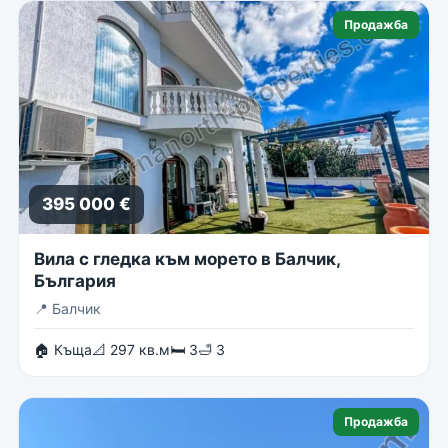
Продажба
395 000 €
Вила с гледка към морето в Балчик,
България
📍
Балчик
🏠 Къща
📐 297 кв.м
🛏 3
🛁 3
Продажба