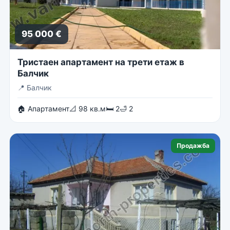
95 000 €
Тристаен апартамент на трети етаж в
Балчик
📍
Балчик
🏠 Апартамент
📐 98 кв.м
🛏 2
🛁 2
Продажба