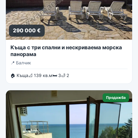
290 000 €
Къща с три спални и нескриваема морска
панорама
📍
Балчик
🏠 Къща
📐 139 кв.м
🛏 3
🛁 2
Продажба