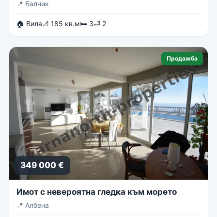
📍
Балчик
🏠 Вила
📐 185 кв.м
🛏 3
🛁 2
Продажба
349 000 €
Имот с невероятна гледка към морето
📍
Албена