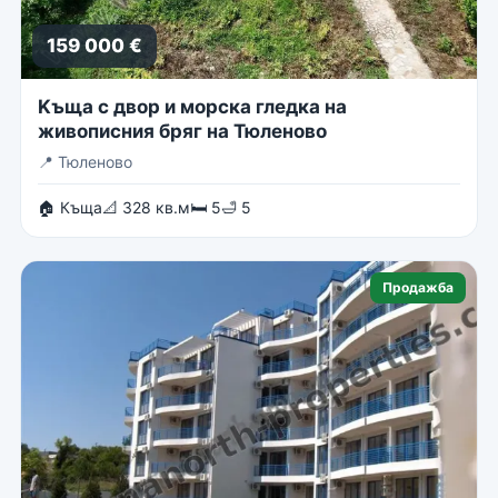
159 000 €
Kъща с двор и морска гледка на
живописния бряг на Тюленово
📍
Тюленово
🏠 Къща
📐 328 кв.м
🛏 5
🛁 5
Продажба