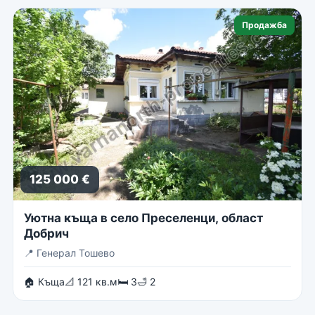
Продажба
125 000 €
Уютна къща в село Преселенци, област
Добрич
📍
Генерал Тошево
🏠 Къща
📐 121 кв.м
🛏 3
🛁 2