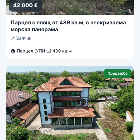
42 000 €
Парцел с площ от 489 кв.м, с нескриваема
морска панорама
📍
Балчик
🏠 Парцел (УПИ)
📐 489 кв.м
Продажба