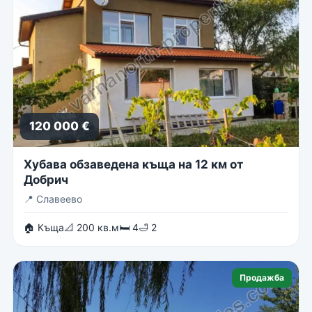
120 000 €
Хубава обзаведена къща на 12 км от
Добрич
📍
Славеево
🏠 Къща
📐 200 кв.м
🛏 4
🛁 2
Продажба