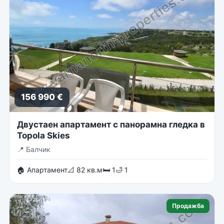
156 990 €
Двустаен апартамент с панорамна гледка в
Topola Skies
📍
Балчик
🏠 Апартамент
📐 82 кв.м
🛏 1
🛁 1
Продажба