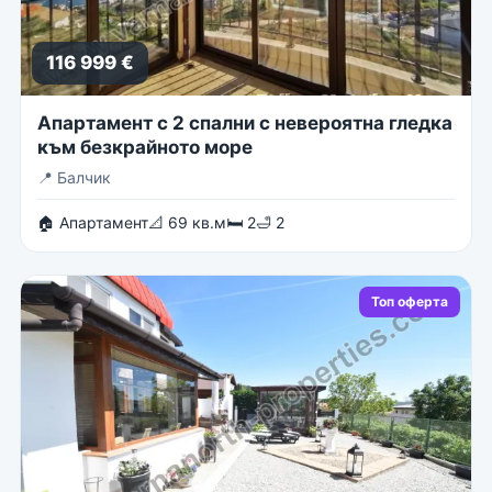
116 999 €
Апартамент с 2 спални с невероятна гледка
към безкрайното море
📍
Балчик
🏠 Апартамент
📐 69 кв.м
🛏 2
🛁 2
Топ оферта