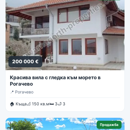
200 000 €
Красива вила с гледка към морето в
Рогачево
📍
Рогачево
🏠 Къща
📐 150 кв.м
🛏 3
🛁 3
Продажба