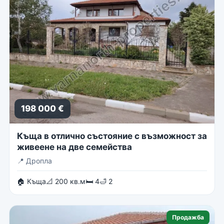
198 000 €
Къща в отлично състояние с възможност за
живеене на две семейства
📍
Дропла
🏠 Къща
📐 200 кв.м
🛏 4
🛁 2
Продажба