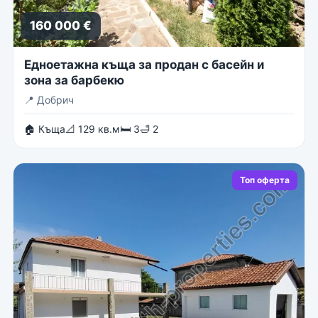
160 000 €
Едноетажна къща за продан с басейн и
зона за барбекю
📍
Добрич
🏠 Къща
📐 129 кв.м
🛏 3
🛁 2
Топ оферта