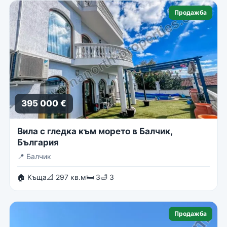
Продажба
395 000 €
Вила с гледка към морето в Балчик,
България
📍
Балчик
🏠 Къща
📐 297 кв.м
🛏 3
🛁 3
Продажба