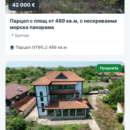
42 000 €
Парцел с площ от 489 кв.м, с нескриваема
морска панорама
📍
Балчик
🏠 Парцел (УПИ)
📐 489 кв.м
Продажба