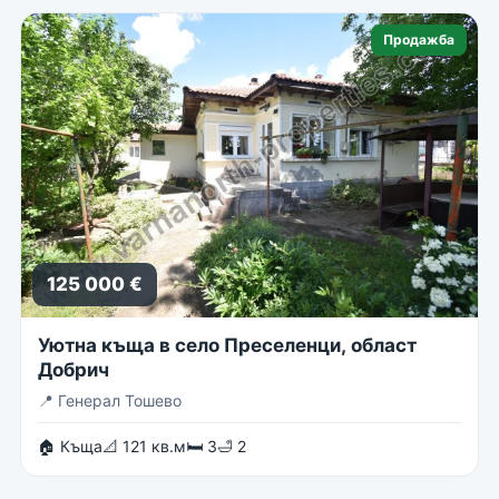
Продажба
125 000 €
Уютна къща в село Преселенци, област
Добрич
📍
Генерал Тошево
🏠 Къща
📐 121 кв.м
🛏 3
🛁 2