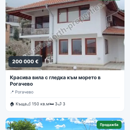
200 000 €
Красива вила с гледка към морето в
Рогачево
📍
Рогачево
🏠 Къща
📐 150 кв.м
🛏 3
🛁 3
Продажба