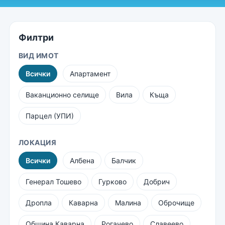
Филтри
ВИД ИМОТ
Всички
Апартамент
Ваканционно селище
Вила
Къща
Парцел (УПИ)
ЛОКАЦИЯ
Всички
Албена
Балчик
Генерал Тошево
Гурково
Добрич
Дропла
Каварна
Малина
Оброчище
Община Каварна
Рогачево
Славеево