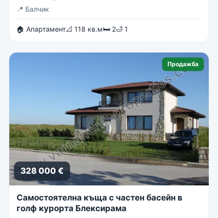
📍
Балчик
🏠 Апартамент
📐 118 кв.м
🛏 2
🛁 1
Продажба
328 000 €
Самостоятелна къща с частен басейн в
голф курорта Блексирама