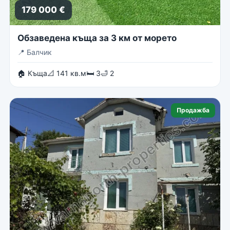
179 000 €
Обзаведена къща за 3 км от морето
📍
Балчик
🏠 Къща
📐 141 кв.м
🛏 3
🛁 2
Продажба