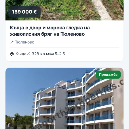
159 000 €
Kъща с двор и морска гледка на
живописния бряг на Тюленово
📍
Тюленово
🏠 Къща
📐 328 кв.м
🛏 5
🛁 5
Продажба