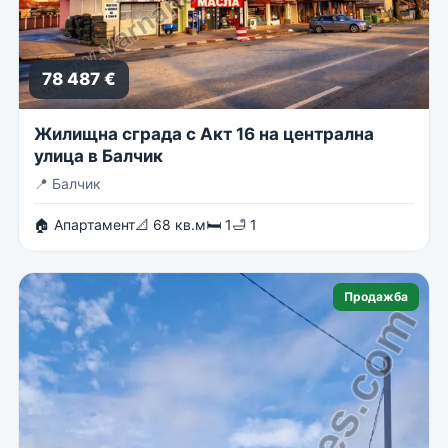
78 487 €
Жилищна сграда с Акт 16 на централна
улица в Балчик
📍
Балчик
🏠 Апартамент
📐 68 кв.м
🛏 1
🛁 1
Продажба