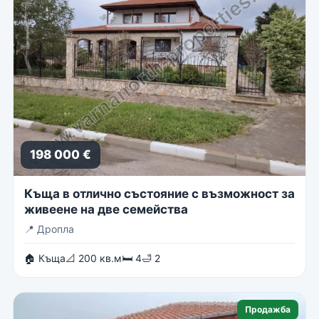
198 000 €
Къща в отлично състояние с възможност за
живеене на две семейства
📍
Дропла
🏠 Къща
📐 200 кв.м
🛏 4
🛁 2
Продажба