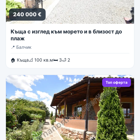
240 000 €
Къща с изглед към морето и в близост до
плаж
📍
Балчик
🏠 Къща
📐 100 кв.м
🛏 3
🛁 2
Топ оферта