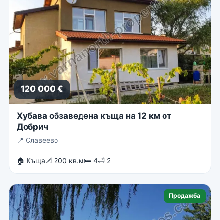
120 000 €
Хубава обзаведена къща на 12 км от
Добрич
📍
Славеево
🏠 Къща
📐 200 кв.м
🛏 4
🛁 2
Продажба