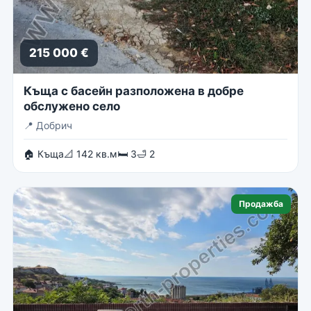
215 000 €
Къща с басейн разположена в добре
обслужено село
📍
Добрич
🏠 Къща
📐 142 кв.м
🛏 3
🛁 2
Продажба