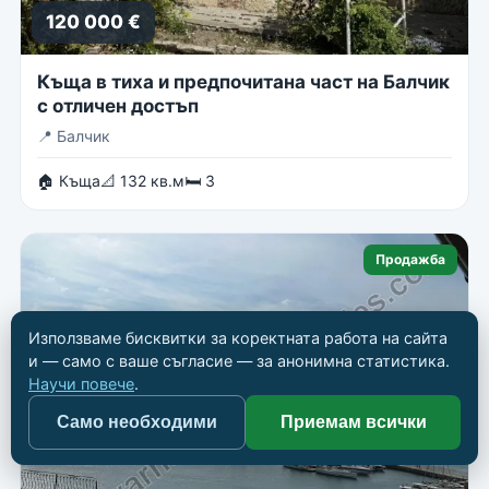
120 000 €
Къща в тиха и предпочитана част на Балчик
с отличен достъп
📍
Балчик
🏠 Къща
📐 132 кв.м
🛏 3
Продажба
Използваме бисквитки за коректната работа на сайта
и — само с ваше съгласие — за анонимна статистика.
Научи повече
.
Само необходими
Приемам всички