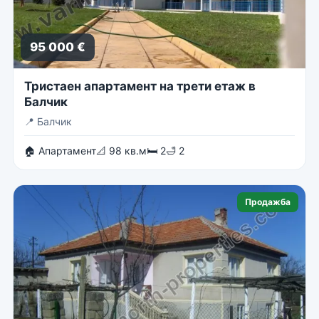
95 000 €
Тристаен апартамент на трети етаж в
Балчик
📍
Балчик
🏠 Апартамент
📐 98 кв.м
🛏 2
🛁 2
Продажба