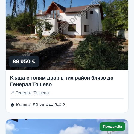
89 950 €
Къща с голям двор в тих район близо до
Генерал Тошево
📍
Генерал Тошево
🏠 Къща
📐 89 кв.м
🛏 3
🛁 2
Продажба