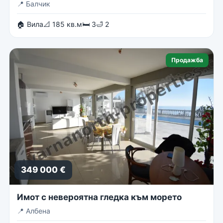
📍
Балчик
🏠 Вила
📐 185 кв.м
🛏 3
🛁 2
Продажба
349 000 €
Имот с невероятна гледка към морето
📍
Албена