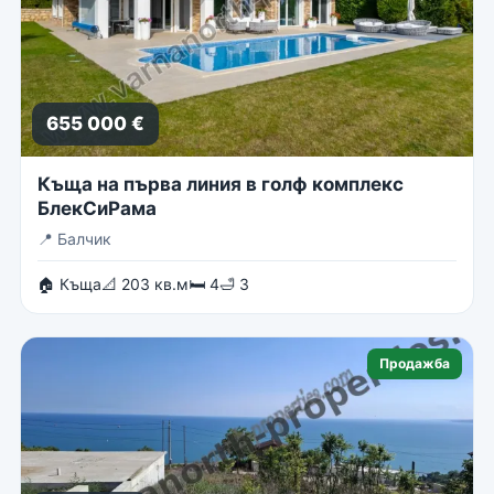
655 000 €
Къща на първа линия в голф комплекс
БлекСиРама
📍
Балчик
🏠 Къща
📐 203 кв.м
🛏 4
🛁 3
Продажба