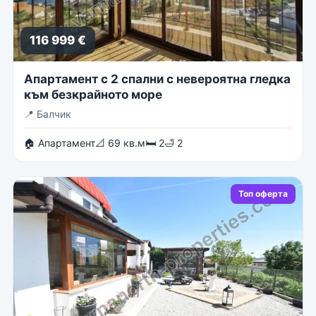
116 999 €
Апартамент с 2 спални с невероятна гледка
към безкрайното море
📍
Балчик
🏠 Апартамент
📐 69 кв.м
🛏 2
🛁 2
Топ оферта