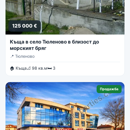
125 000 €
Къща в село Тюленово в близост до
морският бряг
📍
Тюленово
🏠 Къща
📐 98 кв.м
🛏 3
Продажба