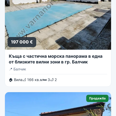
197 000 €
Къща с частична морска панорама в една
от близките вилни зони в гр. Балчик
📍
Балчик
🏠 Вила
📐 166 кв.м
🛏 3
🛁 2
Продажба