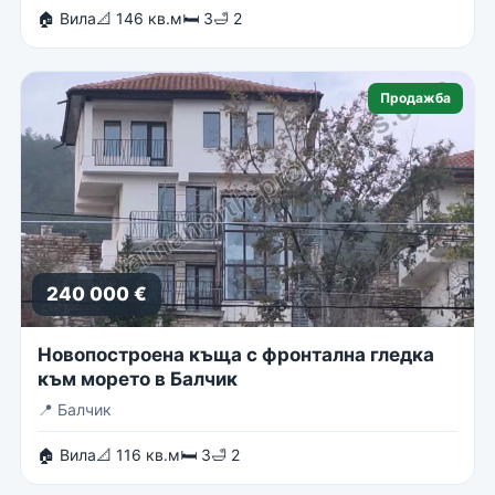
🏠 Вила
📐 146 кв.м
🛏 3
🛁 2
Продажба
240 000 €
Новопостроена къща с фронтална гледка
към морето в Балчик
📍
Балчик
🏠 Вила
📐 116 кв.м
🛏 3
🛁 2