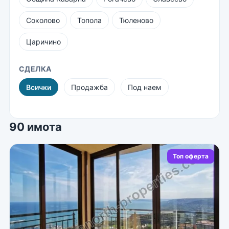
Соколово
Топола
Тюленово
Царичино
СДЕЛКА
Всички
Продажба
Под наем
90 имота
Топ оферта