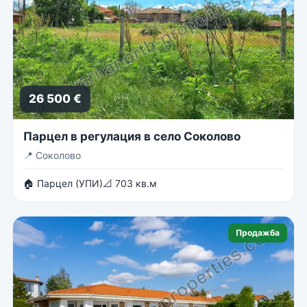
26 500 €
Парцел в регулация в село Соколово
📍
Соколово
🏠 Парцел (УПИ)
📐 703 кв.м
Продажба