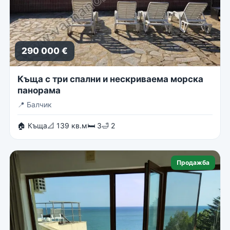
290 000 €
Къща с три спални и нескриваема морска
панорама
📍
Балчик
🏠 Къща
📐 139 кв.м
🛏 3
🛁 2
Продажба