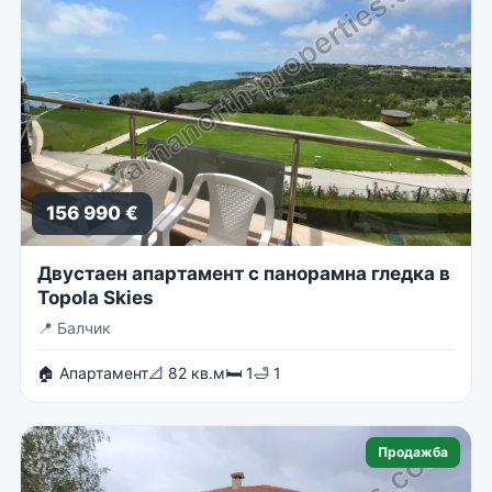
156 990 €
Двустаен апартамент с панорамна гледка в
Topola Skies
📍
Балчик
🏠 Апартамент
📐 82 кв.м
🛏 1
🛁 1
Продажба