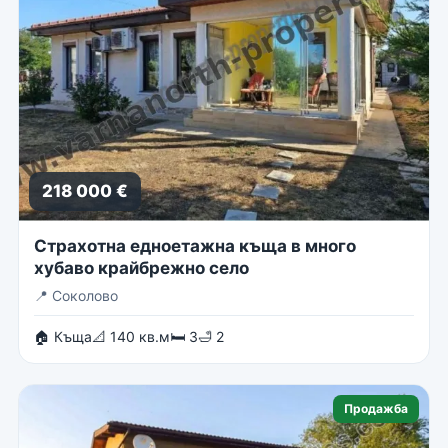
218 000 €
Страхотна едноетажна къща в много
хубаво крайбрежно село
📍
Соколово
🏠 Къща
📐 140 кв.м
🛏 3
🛁 2
Продажба