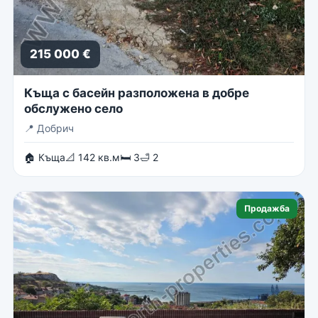
215 000 €
Къща с басейн разположена в добре
обслужено село
📍
Добрич
🏠 Къща
📐 142 кв.м
🛏 3
🛁 2
Продажба