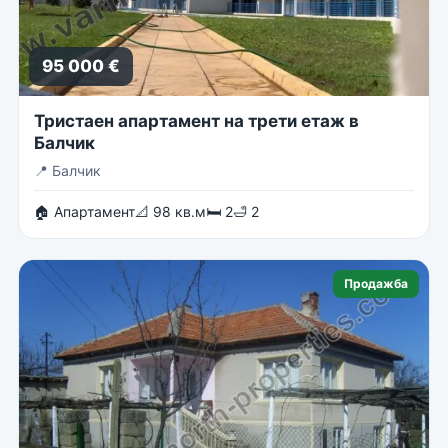
95 000 €
Тристаен апартамент на трети етаж в
Балчик
📍
Балчик
🏠 Апартамент
📐 98 кв.м
🛏 2
🛁 2
Продажба