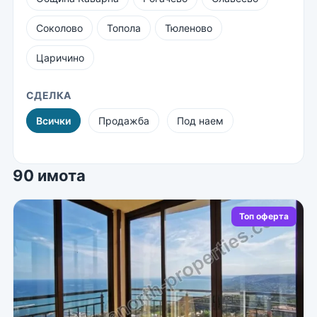
Соколово
Топола
Тюленово
Царичино
СДЕЛКА
Всички
Продажба
Под наем
90 имота
Топ оферта