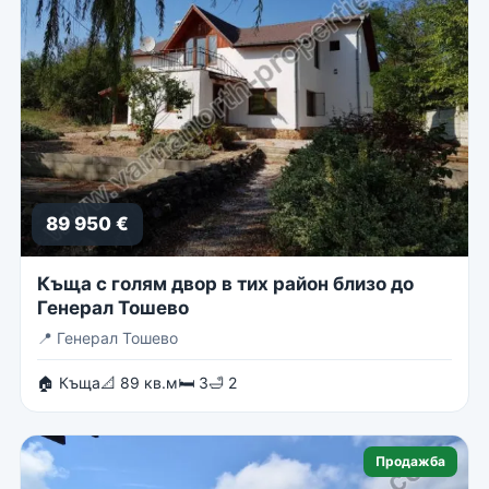
89 950 €
Къща с голям двор в тих район близо до
Генерал Тошево
📍
Генерал Тошево
🏠 Къща
📐 89 кв.м
🛏 3
🛁 2
Продажба