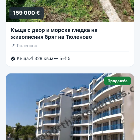
159 000 €
Kъща с двор и морска гледка на
живописния бряг на Тюленово
📍
Тюленово
🏠 Къща
📐 328 кв.м
🛏 5
🛁 5
Продажба