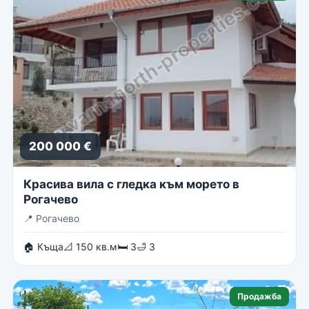
200 000 €
Красива вила с гледка към морето в
Рогачево
📍
Рогачево
🏠 Къща
📐 150 кв.м
🛏 3
🛁 3
Продажба