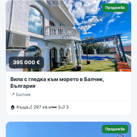
Продажба
395 000 €
Вила с гледка към морето в Балчик,
България
📍
Балчик
🏠 Къща
📐 297 кв.м
🛏 3
🛁 3
Продажба