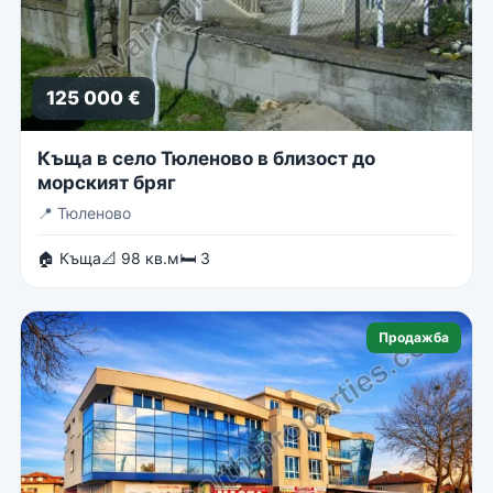
125 000 €
Къща в село Тюленово в близост до
морският бряг
📍
Тюленово
🏠 Къща
📐 98 кв.м
🛏 3
Продажба