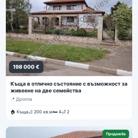
198 000 €
Къща в отлично състояние с възможност за
живеене на две семейства
📍
Дропла
🏠 Къща
📐 200 кв.м
🛏 4
🛁 2
Продажба