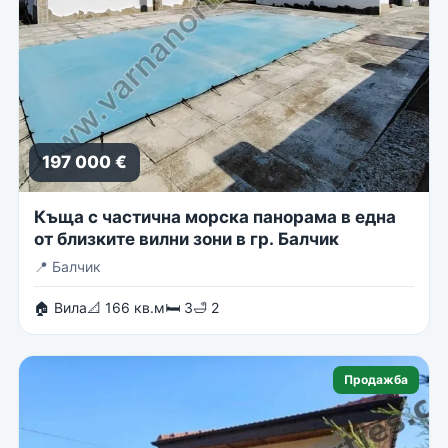
197 000 €
Къща с частична морска панорама в една
от близките вилни зони в гр. Балчик
📍
Балчик
🏠 Вила
📐 166 кв.м
🛏 3
🛁 2
Продажба