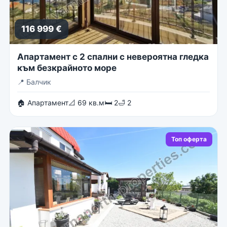
116 999 €
Апартамент с 2 спални с невероятна гледка
към безкрайното море
📍
Балчик
🏠 Апартамент
📐 69 кв.м
🛏 2
🛁 2
Топ оферта