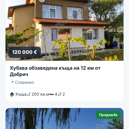
120 000 €
Хубава обзаведена къща на 12 км от
Добрич
📍
Славеево
🏠 Къща
📐 200 кв.м
🛏 4
🛁 2
Продажба