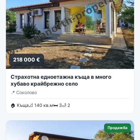
218 000 €
Страхотна едноетажна къща в много
хубаво крайбрежно село
📍
Соколово
🏠 Къща
📐 140 кв.м
🛏 3
🛁 2
Продажба