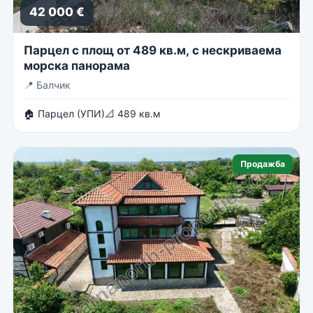
42 000 €
Парцел с площ от 489 кв.м, с нескриваема
морска панорама
📍
Балчик
🏠 Парцел (УПИ)
📐 489 кв.м
Продажба