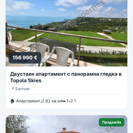
156 990 €
Двустаен апартамент с панорамна гледка в
Topola Skies
📍
Балчик
🏠 Апартамент
📐 82 кв.м
🛏 1
🛁 1
Продажба