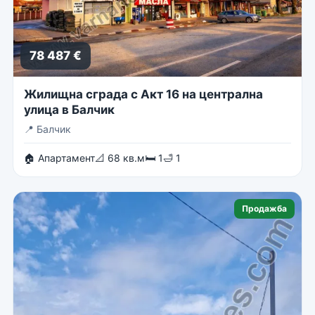
78 487 €
Жилищна сграда с Акт 16 на централна
улица в Балчик
📍
Балчик
🏠 Апартамент
📐 68 кв.м
🛏 1
🛁 1
Продажба