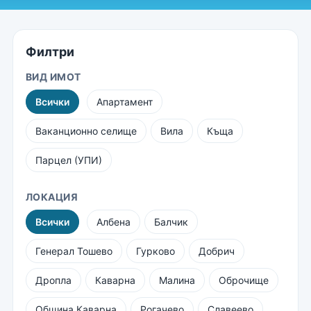
Филтри
ВИД ИМОТ
Всички
Апартамент
Ваканционно селище
Вила
Къща
Парцел (УПИ)
ЛОКАЦИЯ
Всички
Албена
Балчик
Генерал Тошево
Гурково
Добрич
Дропла
Каварна
Малина
Оброчище
Община Каварна
Рогачево
Славеево