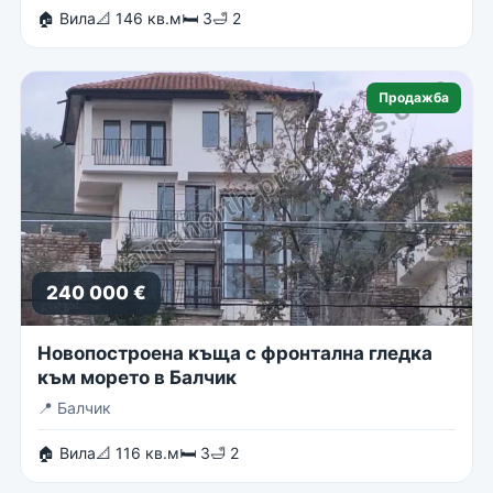
🏠 Вила
📐 146 кв.м
🛏 3
🛁 2
Продажба
240 000 €
Новопостроена къща с фронтална гледка
към морето в Балчик
📍
Балчик
🏠 Вила
📐 116 кв.м
🛏 3
🛁 2