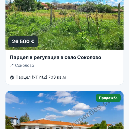
26 500 €
Парцел в регулация в село Соколово
📍
Соколово
🏠 Парцел (УПИ)
📐 703 кв.м
Продажба