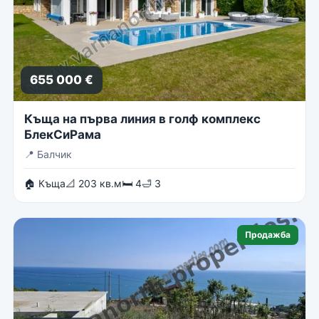
655 000 €
Къща на първа линия в голф комплекс
БлекСиРама
📍
Балчик
🏠 Къща
📐 203 кв.м
🛏 4
🛁 3
Продажба