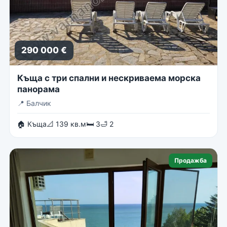
290 000 €
Къща с три спални и нескриваема морска
панорама
📍
Балчик
🏠 Къща
📐 139 кв.м
🛏 3
🛁 2
Продажба