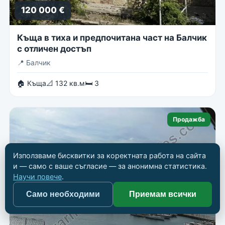
120 000 €
Къща в тиха и предпочитана част на Балчик
с отличен достъп
📍
Балчик
🏠 Къща
📐 132 кв.м
🛏 3
Продажба
Използваме бисквитки за коректната работа на сайта
и — само с ваше съгласие — за анонимна статистика.
Научи повече
.
Само необходими
Приемам всички