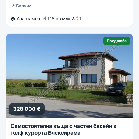
📍
Балчик
🏠 Апартамент
📐 118 кв.м
🛏 2
🛁 1
Продажба
328 000 €
Самостоятелна къща с частен басейн в
голф курорта Блексирама