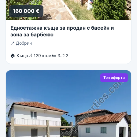
160 000 €
Едноетажна къща за продан с басейн и
зона за барбекю
📍
Добрич
🏠 Къща
📐 129 кв.м
🛏 3
🛁 2
Топ оферта