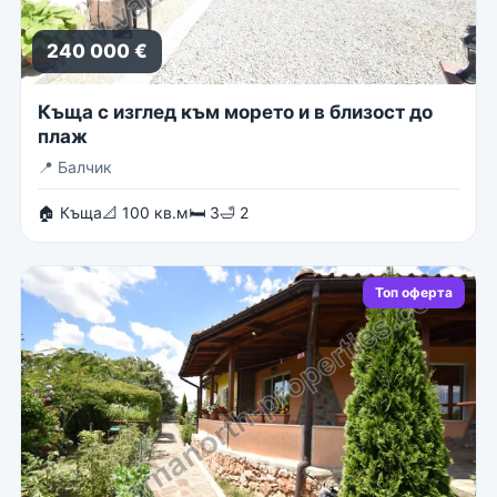
240 000 €
Къща с изглед към морето и в близост до
плаж
📍
Балчик
🏠 Къща
📐 100 кв.м
🛏 3
🛁 2
Топ оферта