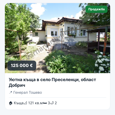
Продажба
125 000 €
Уютна къща в село Преселенци, област
Добрич
📍
Генерал Тошево
🏠 Къща
📐 121 кв.м
🛏 3
🛁 2