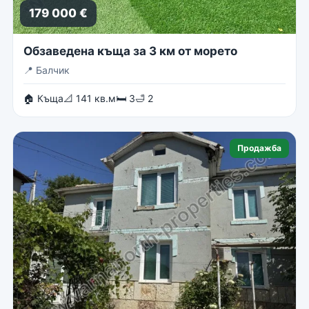
179 000 €
Обзаведена къща за 3 км от морето
📍
Балчик
🏠 Къща
📐 141 кв.м
🛏 3
🛁 2
Продажба