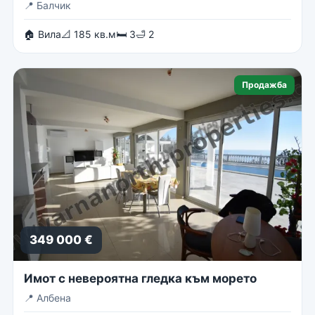
📍
Балчик
🏠 Вила
📐 185 кв.м
🛏 3
🛁 2
Продажба
349 000 €
Имот с невероятна гледка към морето
📍
Албена