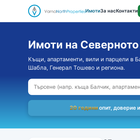
Имоти
За нас
Контакти
Имоти на Севернот
Къщи, апартаменти, вили и парцели в Б
Шабла, Генерал Тошево и региона.
20 години
опит, доверие