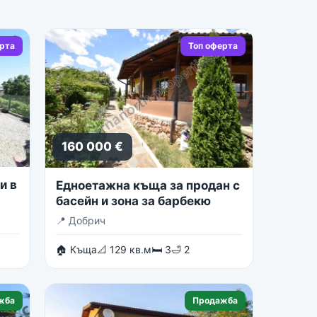
ерта
Топ оферта
160 000 €
и в
Едноетажна къща за продан с
басейн и зона за барбекю
📍
Добрич
🏠 Къща
📐 129 кв.м
🛏 3
🛁 2
жба
Продажба