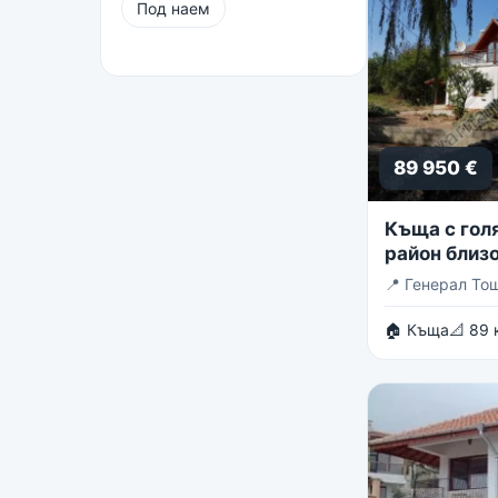
Под наем
89 950 €
Къща с голя
район близо
Тошево
📍
Генерал То
🏠 Къща
📐 89 