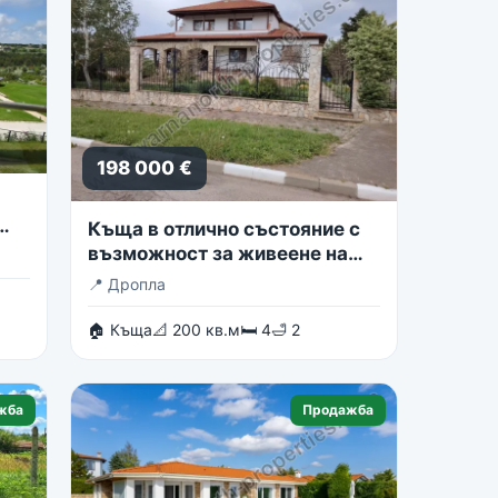
198 000 €
Къща в отлично състояние с
възможност за живеене на
две семейства
📍
Дропла
🏠 Къща
📐 200 кв.м
🛏 4
🛁 2
жба
Продажба