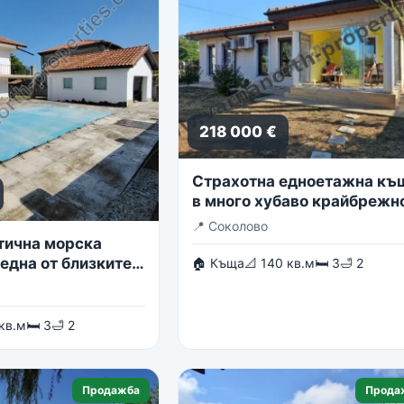
218 000 €
Страхотна едноетажна къ
в много хубаво крайбрежн
село
📍
Соколово
тична морска
една от близките
🏠 Къща
📐 140 кв.м
🛏 3
🛁 2
в гр. Балчик
 кв.м
🛏 3
🛁 2
Продажба
Прода