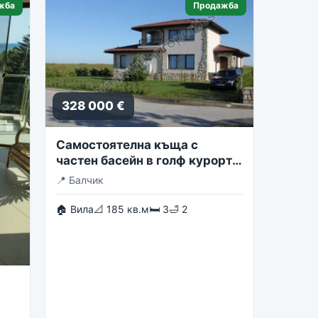
жба
Продажба
328 000 €
Самостоятелна къща с
частен басейн в голф курорта
Блексирама
📍
Балчик
🏠 Вила
📐 185 кв.м
🛏 3
🛁 2
st