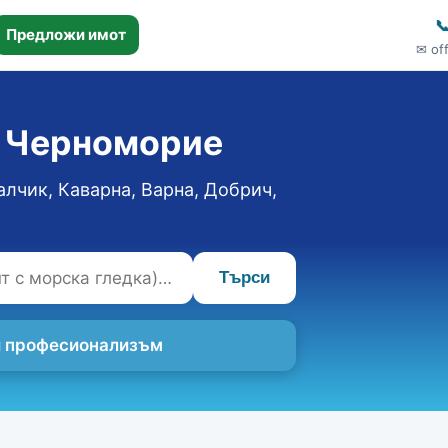

Предложи имот
✉ of
о Черноморие
алчик, Каварна, Варна, Добрич,
Търси
 и професионализъм