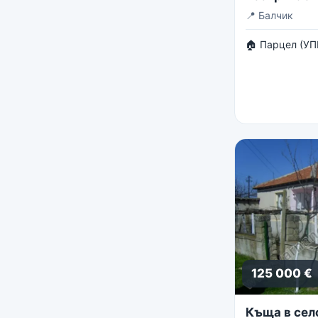
панорама
📍
Балчик
🏠 Парцел (УП
125 000 €
Къща в сел