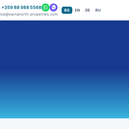
 +359 88 988 5568
BG
EN
DE
RU
fice@varnanorth-properties.com