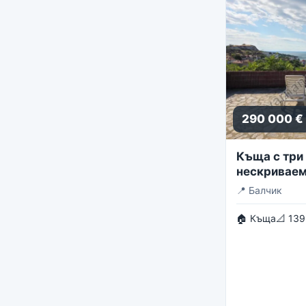
290 000 €
Къща с три 
нескриваем
панорама
📍
Балчик
🏠 Къща
📐 139