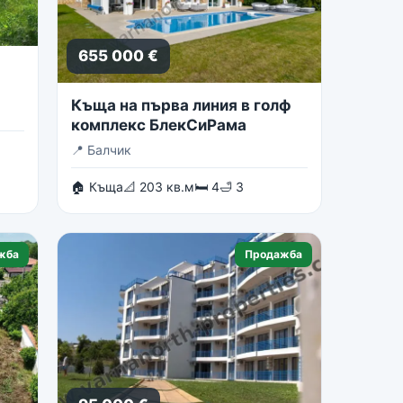
655 000 €
Къща на първа линия в голф
комплекс БлекСиРама
📍
Балчик
🏠 Къща
📐 203 кв.м
🛏 4
🛁 3
жба
Продажба