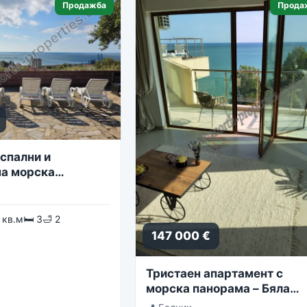
Продажба
Прода
спални и
а морска
 кв.м
🛏 3
🛁 2
147 000 €
Тристаен апартамент с
морска панорама – Бяла
Лагуна, комплекс Golf Coa