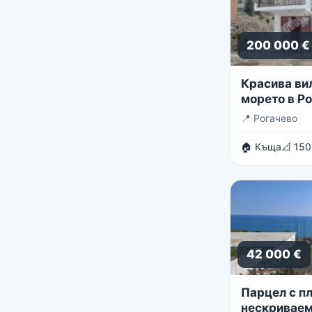
200 000 €
Красива ви
морето в Р
📍
Рогачево
🏠 Къща
📐 150
42 000 €
Парцел с пл
нескриваем