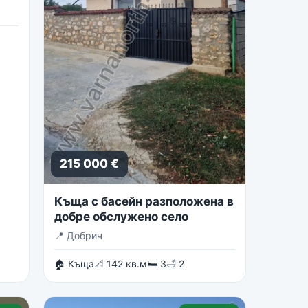
215 000 €
Къща с басейн разположена в
добре обслужено село
📍
Добрич
🏠 Къща
📐 142 кв.м
🛏 3
🛁 2