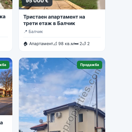
95 000 €
ка
Тристаен апартамент на
трети етаж в Балчик
📍
Балчик
🏠 Апартамент
📐 98 кв.м
🛏 2
🛁 2
жба
Продажба
на