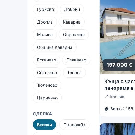
Гурково
Добрич
Дропла
Каварна
Малина
Оброчище
Община Каварна
Рогачево
Славеево
197 000 €
Соколово
Топола
Къща с час
Тюленово
панорама в 
вилни зони 
📍
Балчик
Царичино
🏠 Вила
📐 166
СДЕЛКА
Всички
Продажба