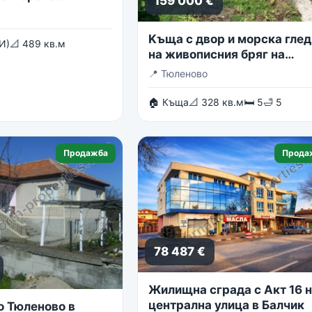
159 000 €
Kъща с двор и морска глед
И)
📐 489 кв.м
на живописния бряг на
Тюленово
📍
Тюленово
🏠 Къща
📐 328 кв.м
🛏 5
🛁 5
Продажба
Прода
78 487 €
Жилищна сграда с Акт 16 
централна улица в Балчик
о Тюленово в