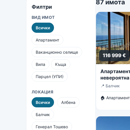
87 имота
Филтри
ВИД ИМОТ
Всички
Апартамент
Ваканционно селище
116 999 €
Вила
Къща
Апартамент 
Парцел (УПИ)
невероятна
безкрайнот
📍
Балчик
ЛОКАЦИЯ
🏠 Апартамент
Всички
Албена
Балчик
Генерал Тошево