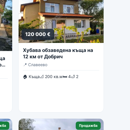
120 000 €
Хубава обзаведена къща на
12 км от Добрич
ща
о
📍
Славеево
🏠 Къща
📐 200 кв.м
🛏 4
🛁 2
жба
Продажба