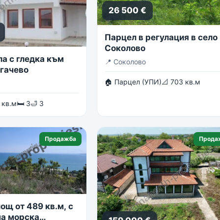
26 500 €
Парцел в регулация в село
Соколово
ла с гледка към
📍
Соколово
огачево
🏠 Парцел (УПИ)
📐 703 кв.м
 кв.м
🛏 3
🛁 3
Продажба
Прода
ощ от 489 кв.м, с
а морска