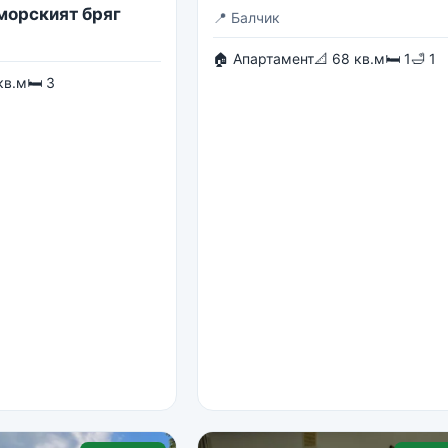
 морският бряг
📍
Балчик
🏠 Апартамент
📐 68 кв.м
🛏 1
🛁 1
кв.м
🛏 3