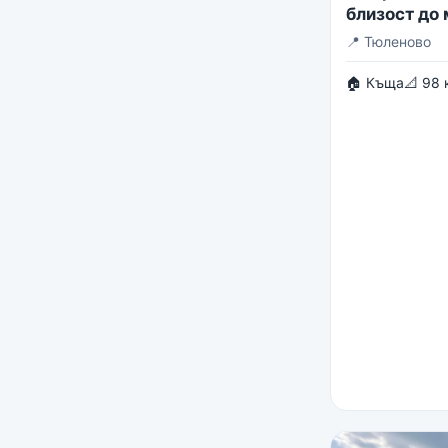
близост до
📍
Тюленово
🏠 Къща
📐 98 