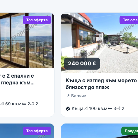
Топ оферта
Топ оф
240 000 €
с 2 спални с
Къща с изглед към морето 
 гледка към
близост до плаж
о море
📍
Балчик
📐 69 кв.м
🛏 2
🛁 2
🏠 Къща
📐 100 кв.м
🛏 3
🛁 2
Топ оферта
Прода