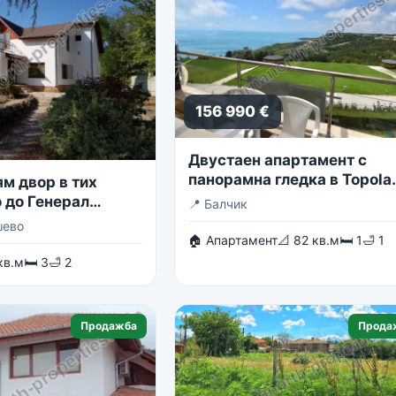
156 990 €
Двустаен апартамент с
панорамна гледка в Topola
м двор в тих
Skies
 до Генерал
📍
Балчик
шево
🏠 Апартамент
📐 82 кв.м
🛏 1
🛁 1
кв.м
🛏 3
🛁 2
Продажба
Прода