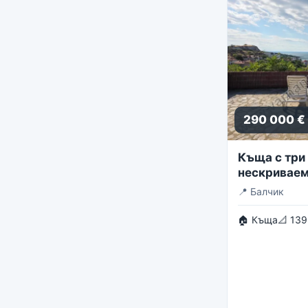
290 000 €
Къща с три 
нескриваем
панорама
📍
Балчик
🏠 Къща
📐 139