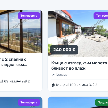
Топ оферта
Топ оф
240 000 €
с 2 спални с
Къща с изглед към морето 
 гледка към
близост до плаж
о море
📍
Балчик
📐 69 кв.м
🛏 2
🛁 2
🏠 Къща
📐 100 кв.м
🛏 3
🛁 2
Топ оферта
Прода