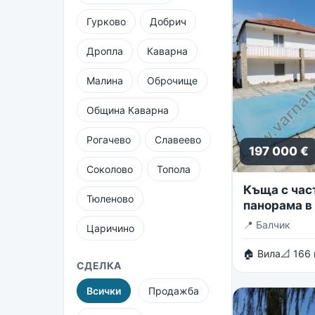
Гурково
Добрич
Дропла
Каварна
Малина
Оброчище
Община Каварна
Рогачево
Славеево
197 000 €
Соколово
Топола
Къща с час
Тюленово
панорама в 
вилни зони 
📍
Балчик
Царичино
🏠 Вила
📐 166
СДЕЛКА
Всички
Продажба