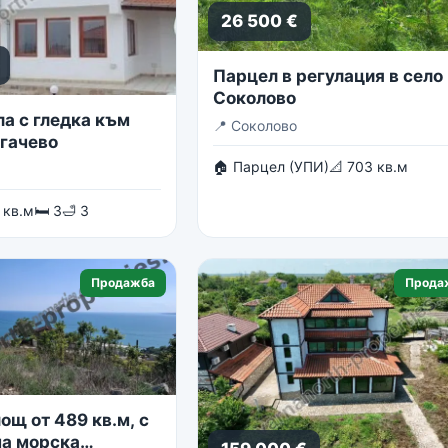
26 500 €
Парцел в регулация в село
Соколово
ла с гледка към
📍
Соколово
огачево
🏠 Парцел (УПИ)
📐 703 кв.м
 кв.м
🛏 3
🛁 3
Продажба
Прода
ощ от 489 кв.м, с
а морска