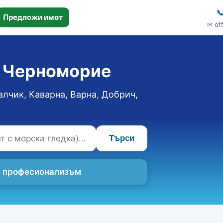

Предложи имот
✉ of
о Черноморие
алчик, Каварна, Варна, Добрич,
Търси
 и професионализъм