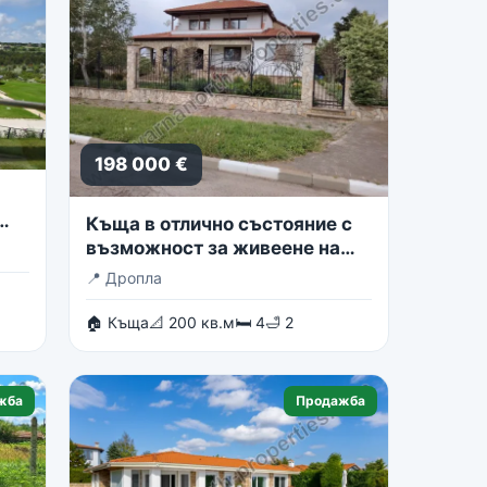
198 000 €
Къща в отлично състояние с
възможност за живеене на
две семейства
📍
Дропла
🏠 Къща
📐 200 кв.м
🛏 4
🛁 2
жба
Продажба