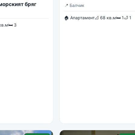
 морският бряг
📍
Балчик
🏠 Апартамент
📐 68 кв.м
🛏 1
🛁 1
кв.м
🛏 3