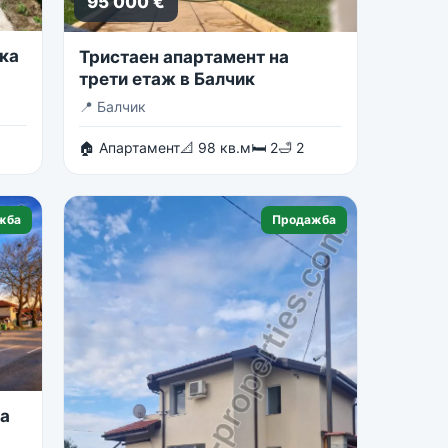
95 000 €
ка
Тристаен апартамент на
трети етаж в Балчик
📍
Балчик
🏠 Апартамент
📐 98 кв.м
🛏 2
🛁 2
жба
Продажба
на