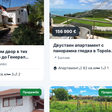
156 990 €
Двустаен апартамент с
панорамна гледка в Topola
м двор в тих
Skies
 до Генерал
📍
Балчик
шево
🏠 Апартамент
📐 82 кв.м
🛏 1
🛁 1
кв.м
🛏 3
🛁 2
Продажба
Прода