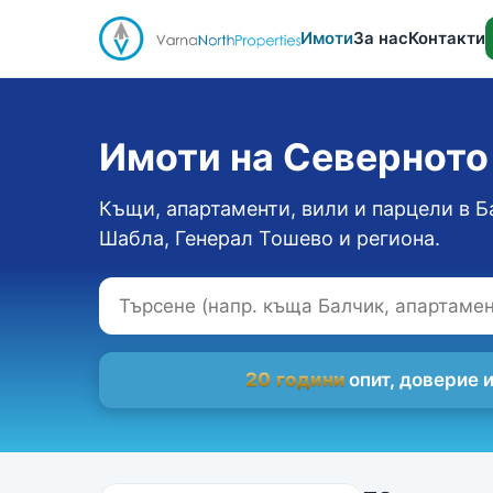
Имоти
За нас
Контакти
Имоти на Севернот
Къщи, апартаменти, вили и парцели в Б
Шабла, Генерал Тошево и региона.
20 години
опит, доверие