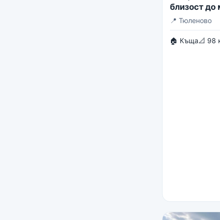
близост до
📍
Тюленово
🏠 Къща
📐 98 