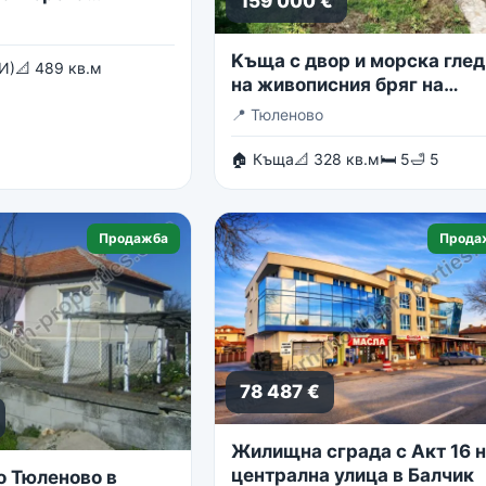
159 000 €
Kъща с двор и морска глед
И)
📐 489 кв.м
на живописния бряг на
Тюленово
📍
Тюленово
🏠 Къща
📐 328 кв.м
🛏 5
🛁 5
Продажба
Прода
78 487 €
Жилищна сграда с Акт 16 
централна улица в Балчик
о Тюленово в