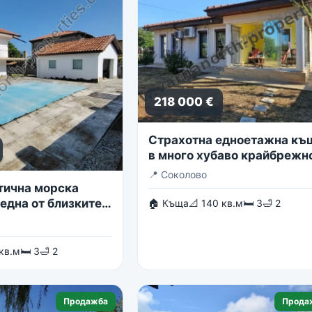
218 000 €
Страхотна едноетажна къ
в много хубаво крайбрежн
село
📍
Соколово
тична морска
една от близките
🏠 Къща
📐 140 кв.м
🛏 3
🛁 2
в гр. Балчик
 кв.м
🛏 3
🛁 2
Продажба
Прода