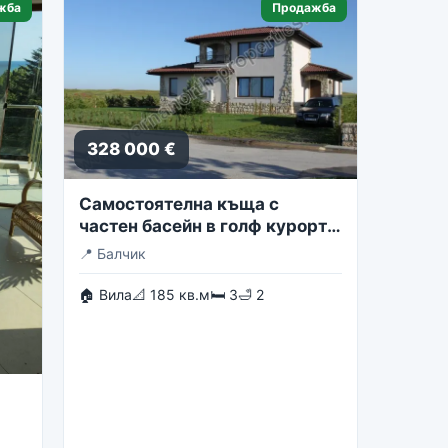
жба
Продажба
328 000 €
Самостоятелна къща с
частен басейн в голф курорта
Блексирама
📍
Балчик
🏠 Вила
📐 185 кв.м
🛏 3
🛁 2
st