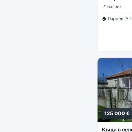
панорама
📍
Балчик
🏠 Парцел (УП
125 000 €
Къща в сел