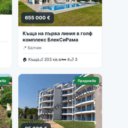
655 000 €
Къща на първа линия в голф
комплекс БлекСиРама
📍
Балчик
🏠 Къща
📐 203 кв.м
🛏 4
🛁 3
жба
Продажба