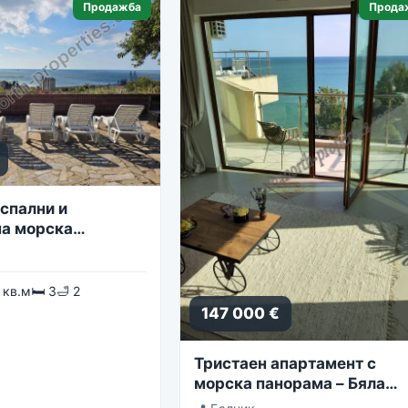
Продажба
Прода
спални и
а морска
 кв.м
🛏 3
🛁 2
147 000 €
Тристаен апартамент с
морска панорама – Бяла
Лагуна, комплекс Golf Coa