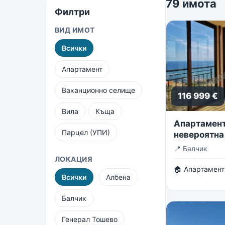
79 имота
Филтри
ВИД ИМОТ
Всички
Апартамент
Ваканционно селище
116 999 €
Вила
Къща
Апартамент 
Парцел (УПИ)
невероятна
безкрайнот
📍
Балчик
ЛОКАЦИЯ
🏠 Апартамент
Всички
Албена
Балчик
Генерал Тошево