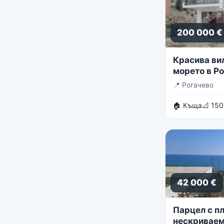
200 000 €
Красива ви
морето в Р
📍
Рогачево
🏠 Къща
📐 150
42 000 €
Парцел с пл
нескриваем