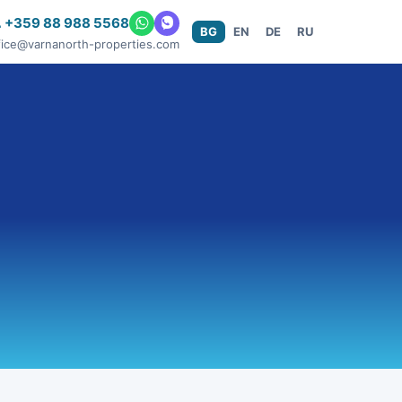
 +359 88 988 5568
BG
EN
DE
RU
fice@varnanorth-properties.com