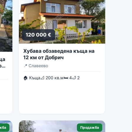
120 000 €
Хубава обзаведена къща на
12 км от Добрич
ща
о
📍
Славеево
🏠 Къща
📐 200 кв.м
🛏 4
🛁 2
жба
Продажба