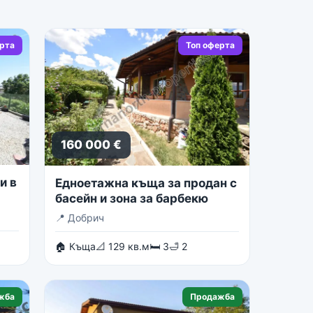
ерта
Топ оферта
160 000 €
и в
Едноетажна къща за продан с
басейн и зона за барбекю
📍
Добрич
🏠 Къща
📐 129 кв.м
🛏 3
🛁 2
жба
Продажба