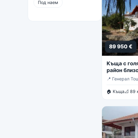
Под наем
89 950 €
Къща с голя
район близо
Тошево
📍
Генерал То
🏠 Къща
📐 89 