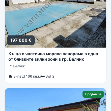
197 000 €
Къща с частична морска панорама в една
от близките вилни зони в гр. Балчик
📍
Балчик
🏠 Вила
📐 166 кв.м
🛏 3
🛁 2
Продажба