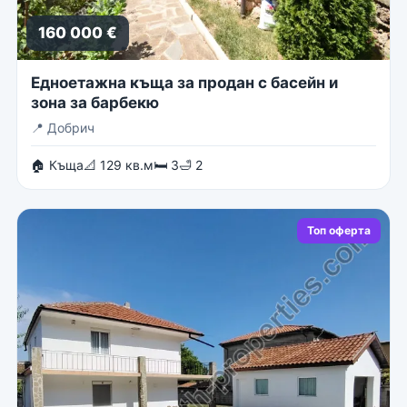
160 000 €
Едноетажна къща за продан с басейн и
зона за барбекю
📍
Добрич
🏠 Къща
📐 129 кв.м
🛏 3
🛁 2
Топ оферта