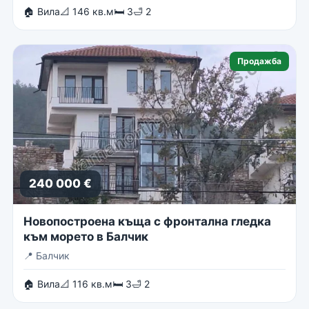
🏠 Вила
📐 146 кв.м
🛏 3
🛁 2
Продажба
240 000 €
Новопостроена къща с фронтална гледка
към морето в Балчик
📍
Балчик
🏠 Вила
📐 116 кв.м
🛏 3
🛁 2