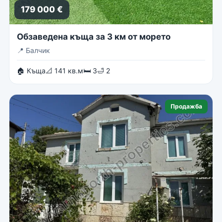
179 000 €
Обзаведена къща за 3 км от морето
📍
Балчик
🏠 Къща
📐 141 кв.м
🛏 3
🛁 2
Продажба