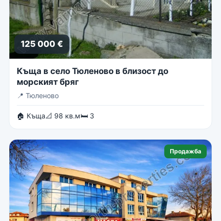
125 000 €
Къща в село Тюленово в близост до
морският бряг
📍
Тюленово
🏠 Къща
📐 98 кв.м
🛏 3
Продажба