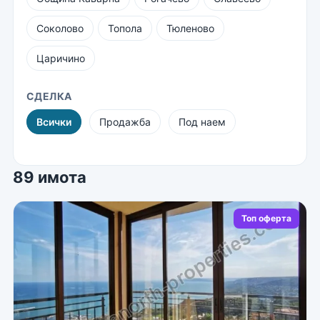
Соколово
Топола
Тюленово
Царичино
СДЕЛКА
Всички
Продажба
Под наем
89 имота
Топ оферта