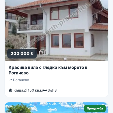
200 000 €
Красива вила с гледка към морето в
Рогачево
📍
Рогачево
🏠 Къща
📐 150 кв.м
🛏 3
🛁 3
Продажба