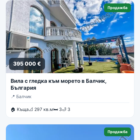
Продажба
395 000 €
Вила с гледка към морето в Балчик,
България
📍
Балчик
🏠 Къща
📐 297 кв.м
🛏 3
🛁 3
Продажба