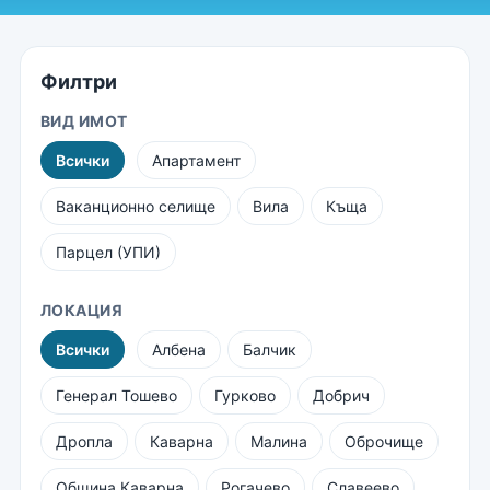
Филтри
ВИД ИМОТ
Всички
Апартамент
Ваканционно селище
Вила
Къща
Парцел (УПИ)
ЛОКАЦИЯ
Всички
Албена
Балчик
Генерал Тошево
Гурково
Добрич
Дропла
Каварна
Малина
Оброчище
Община Каварна
Рогачево
Славеево