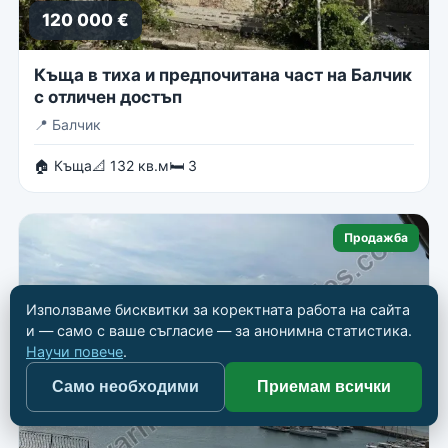
120 000 €
Къща в тиха и предпочитана част на Балчик
с отличен достъп
📍
Балчик
🏠 Къща
📐 132 кв.м
🛏 3
Продажба
Използваме бисквитки за коректната работа на сайта
и — само с ваше съгласие — за анонимна статистика.
Научи повече
.
Само необходими
Приемам всички