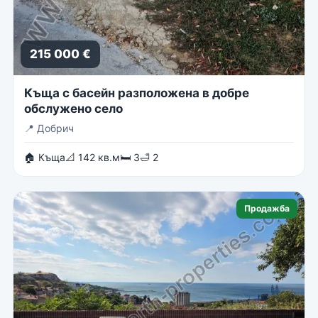
215 000 €
Къща с басейн разположена в добре
обслужено село
📍
Добрич
🏠 Къща
📐 142 кв.м
🛏 3
🛁 2
Продажба