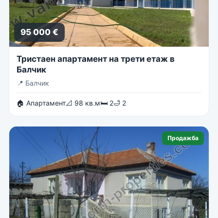
95 000 €
Тристаен апартамент на трети етаж в
Балчик
📍
Балчик
🏠 Апартамент
📐 98 кв.м
🛏 2
🛁 2
Продажба