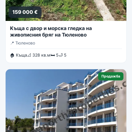
159 000 €
Kъща с двор и морска гледка на
живописния бряг на Тюленово
📍
Тюленово
🏠 Къща
📐 328 кв.м
🛏 5
🛁 5
Продажба