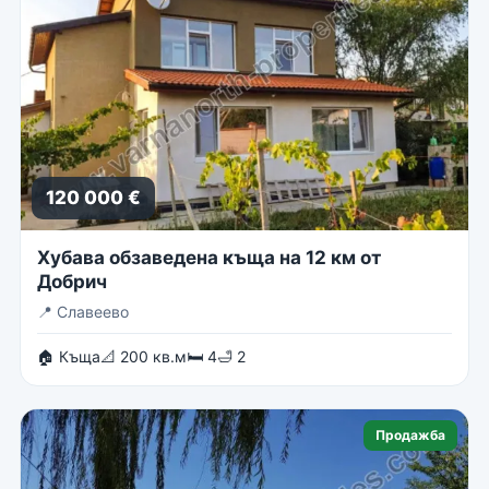
120 000 €
Хубава обзаведена къща на 12 км от
Добрич
📍
Славеево
🏠 Къща
📐 200 кв.м
🛏 4
🛁 2
Продажба