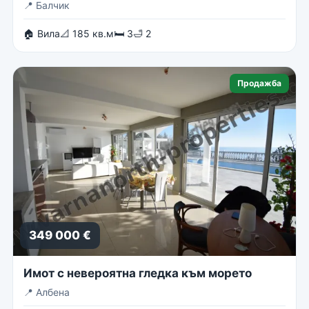
📍
Балчик
🏠 Вила
📐 185 кв.м
🛏 3
🛁 2
Продажба
349 000 €
Имот с невероятна гледка към морето
📍
Албена