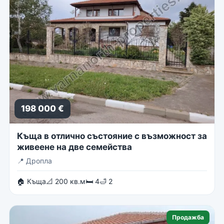
198 000 €
Къща в отлично състояние с възможност за
живеене на две семейства
📍
Дропла
🏠 Къща
📐 200 кв.м
🛏 4
🛁 2
Продажба