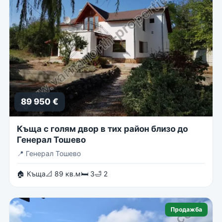
89 950 €
Къща с голям двор в тих район близо до
Генерал Тошево
📍
Генерал Тошево
🏠 Къща
📐 89 кв.м
🛏 3
🛁 2
Продажба