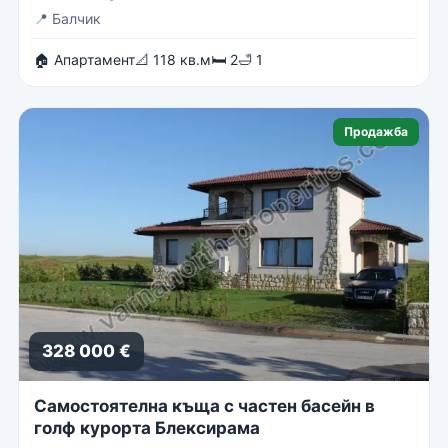
📍
Балчик
🏠 Апартамент
📐 118 кв.м
🛏 2
🛁 1
Продажба
328 000 €
Самостоятелна къща с частен басейн в
голф курорта Блексирама