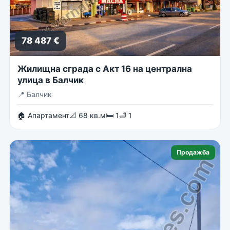
78 487 €
Жилищна сграда с Акт 16 на централна
улица в Балчик
📍
Балчик
🏠 Апартамент
📐 68 кв.м
🛏 1
🛁 1
Продажба