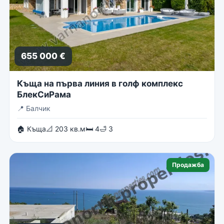
655 000 €
Къща на първа линия в голф комплекс
БлекСиРама
📍
Балчик
🏠 Къща
📐 203 кв.м
🛏 4
🛁 3
Продажба