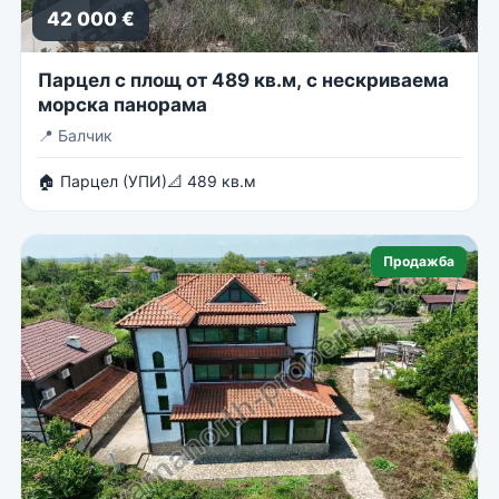
42 000 €
Парцел с площ от 489 кв.м, с нескриваема
морска панорама
📍
Балчик
🏠 Парцел (УПИ)
📐 489 кв.м
Продажба