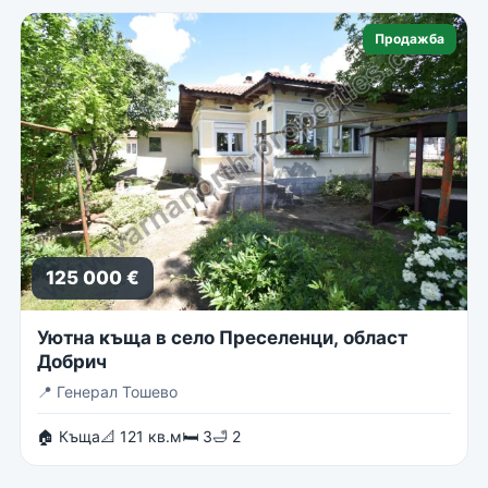
Продажба
125 000 €
Уютна къща в село Преселенци, област
Добрич
📍
Генерал Тошево
🏠 Къща
📐 121 кв.м
🛏 3
🛁 2