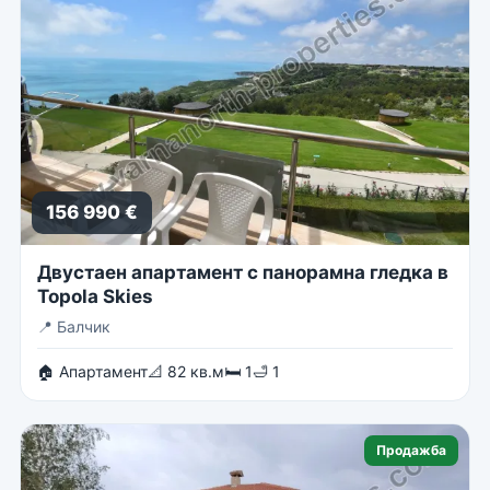
156 990 €
Двустаен апартамент с панорамна гледка в
Topola Skies
📍
Балчик
🏠 Апартамент
📐 82 кв.м
🛏 1
🛁 1
Продажба