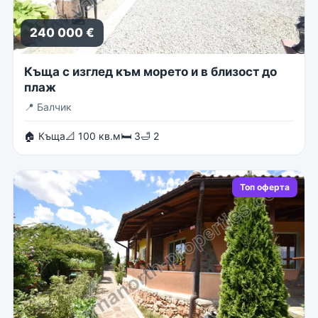
240 000 €
Къща с изглед към морето и в близост до
плаж
📍
Балчик
🏠 Къща
📐 100 кв.м
🛏 3
🛁 2
Топ оферта