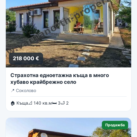
218 000 €
Страхотна едноетажна къща в много
хубаво крайбрежно село
📍
Соколово
🏠 Къща
📐 140 кв.м
🛏 3
🛁 2
Продажба