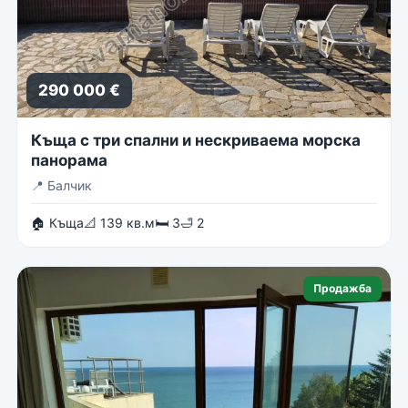
290 000 €
Къща с три спални и нескриваема морска
панорама
📍
Балчик
🏠 Къща
📐 139 кв.м
🛏 3
🛁 2
Продажба