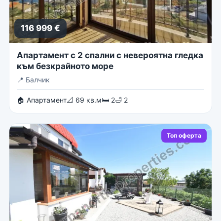
116 999 €
Апартамент с 2 спални с невероятна гледка
към безкрайното море
📍
Балчик
🏠 Апартамент
📐 69 кв.м
🛏 2
🛁 2
Топ оферта