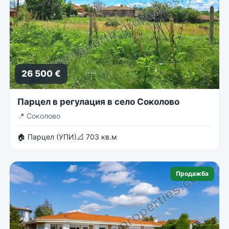
26 500 €
Парцел в регулация в село Соколово
📍
Соколово
🏠 Парцел (УПИ)
📐 703 кв.м
Продажба