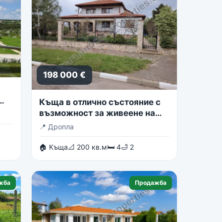
198 000 €
Къща в отлично състояние с
възможност за живеене на
две семейства
📍
Дропла
🏠 Къща
📐 200 кв.м
🛏 4
🛁 2
жба
Продажба