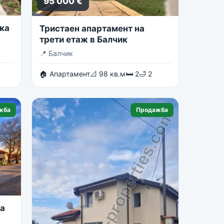
95 000 €
ка
Тристаен апартамент на
трети етаж в Балчик
📍
Балчик
🏠 Апартамент
📐 98 кв.м
🛏 2
🛁 2
жба
Продажба
на