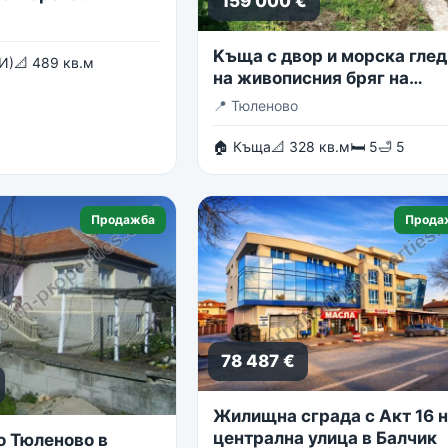
159 000 €
Kъща с двор и морска глед
И)
📐 489 кв.м
на живописния бряг на
Тюленово
📍
Тюленово
🏠 Къща
📐 328 кв.м
🛏 5
🛁 5
Продажба
Прода
78 487 €
Жилищна сграда с Акт 16 
централна улица в Балчик
о Тюленово в