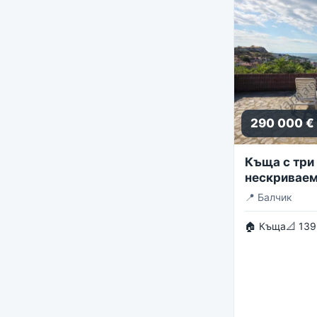
290 000 €
Къща с три 
нескриваем
панорама
📍
Балчик
🏠 Къща
📐 139