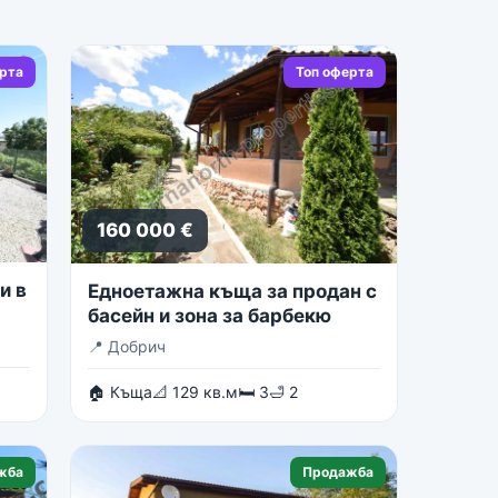
ерта
Топ оферта
160 000 €
и в
Едноетажна къща за продан с
басейн и зона за барбекю
📍
Добрич
🏠 Къща
📐 129 кв.м
🛏 3
🛁 2
жба
Продажба