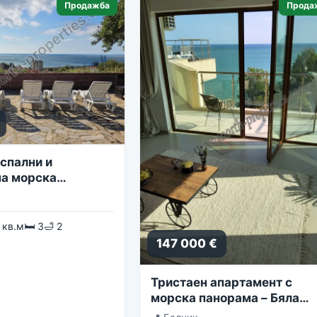
Продажба
Прода
спални и
а морска
 кв.м
🛏 3
🛁 2
147 000 €
Тристаен апартамент с
морска панорама – Бяла
Лагуна, комплекс Golf Coa