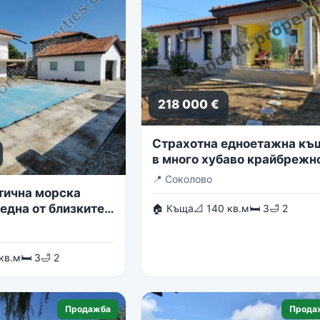
218 000 €
Страхотна едноетажна къ
в много хубаво крайбрежн
село
📍
Соколово
тична морска
една от близките
🏠 Къща
📐 140 кв.м
🛏 3
🛁 2
в гр. Балчик
 кв.м
🛏 3
🛁 2
Продажба
Прода