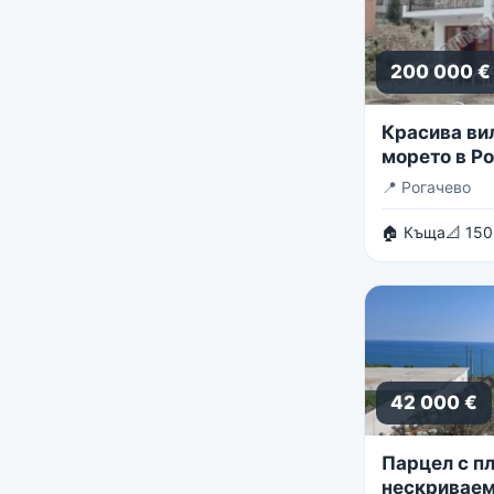
200 000 €
Красива ви
морето в Р
📍
Рогачево
🏠 Къща
📐 150
42 000 €
Парцел с пл
нескриваем