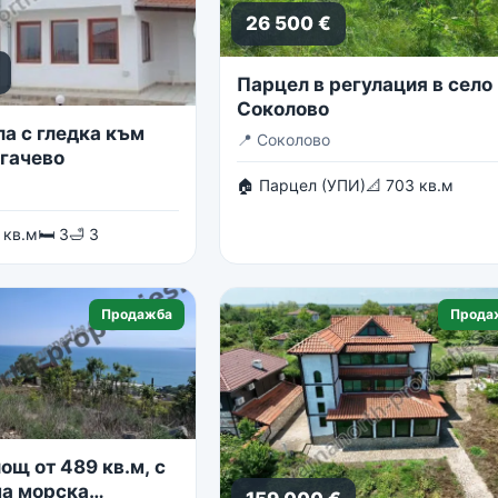
26 500 €
Парцел в регулация в село
Соколово
ла с гледка към
📍
Соколово
огачево
🏠 Парцел (УПИ)
📐 703 кв.м
 кв.м
🛏 3
🛁 3
Продажба
Прода
ощ от 489 кв.м, с
а морска