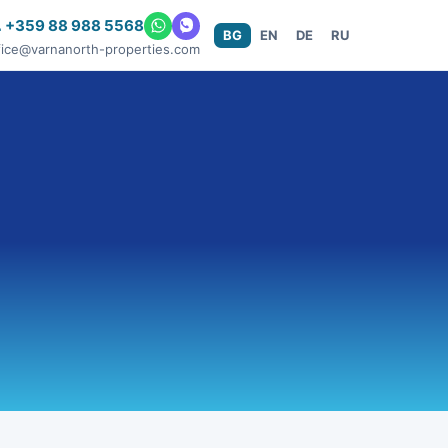
 +359 88 988 5568
BG
EN
DE
RU
fice@varnanorth-properties.com