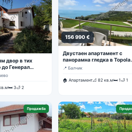
156 990 €
Двустаен апартамент с
панорамна гледка в Topola
м двор в тих
Skies
 до Генерал
📍
Балчик
шево
🏠 Апартамент
📐 82 кв.м
🛏 1
🛁 1
кв.м
🛏 3
🛁 2
Продажба
Прода