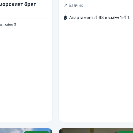
 морският бряг
📍
Балчик
🏠 Апартамент
📐 68 кв.м
🛏 1
🛁 1
кв.м
🛏 3