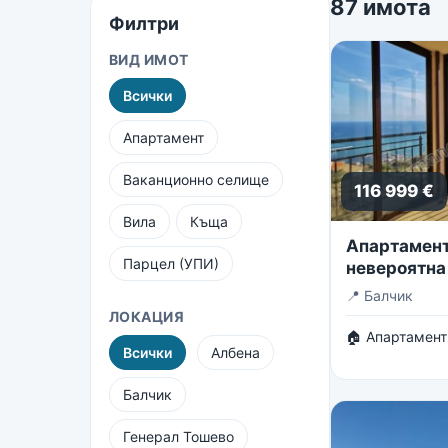
87 имота
Филтри
ВИД ИМОТ
Всички
Апартамент
Ваканционно селище
116 999 €
Вила
Къща
Апартамент 
Парцел (УПИ)
невероятна
безкрайнот
📍
Балчик
ЛОКАЦИЯ
🏠 Апартамент
Всички
Албена
Балчик
Генерал Тошево