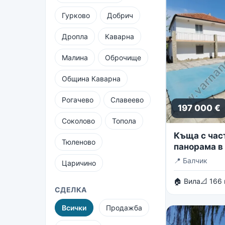
Гурково
Добрич
Дропла
Каварна
Малина
Оброчище
Община Каварна
Рогачево
Славеево
197 000 €
Соколово
Топола
Къща с час
Тюленово
панорама в 
вилни зони 
📍
Балчик
Царичино
🏠 Вила
📐 166
СДЕЛКА
Всички
Продажба