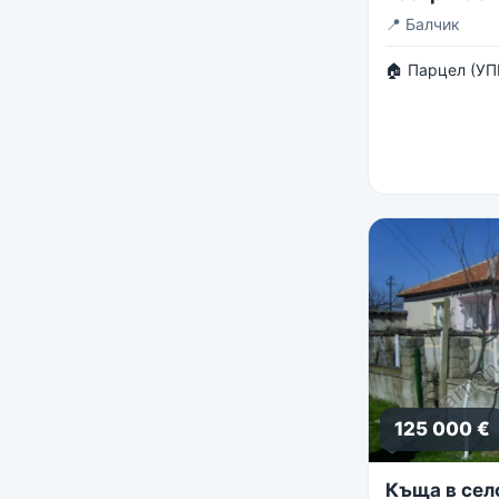
панорама
📍
Балчик
🏠 Парцел (УП
125 000 €
Къща в сел