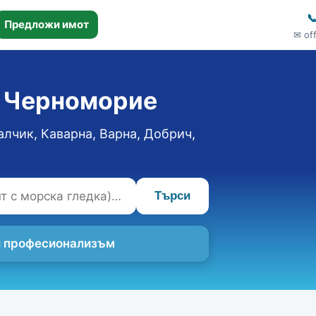

Предложи имот
✉ of
о Черноморие
алчик, Каварна, Варна, Добрич,
Търси
 и професионализъм