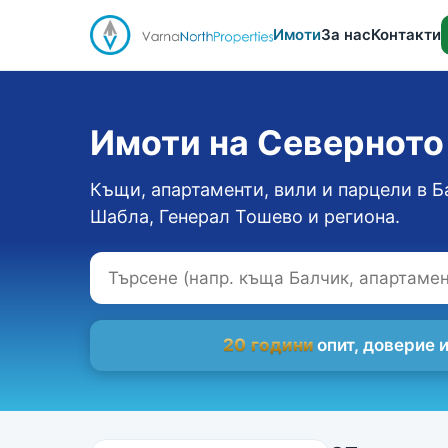
Имоти
За нас
Контакти
Имоти на Севернот
Къщи, апартаменти, вили и парцели в Б
Шабла, Генерал Тошево и региона.
20 години
опит, доверие