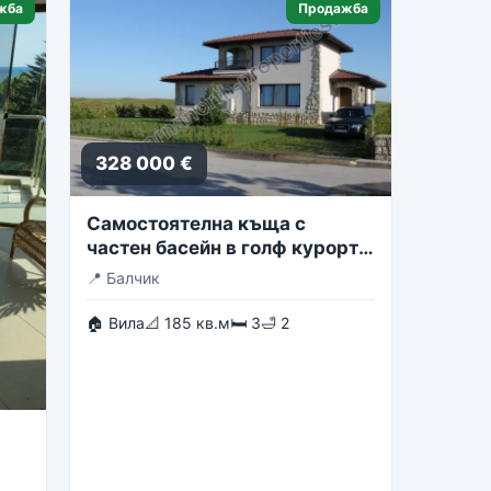
жба
Продажба
328 000 €
Самостоятелна къща с
частен басейн в голф курорта
Блексирама
📍
Балчик
🏠 Вила
📐 185 кв.м
🛏 3
🛁 2
st