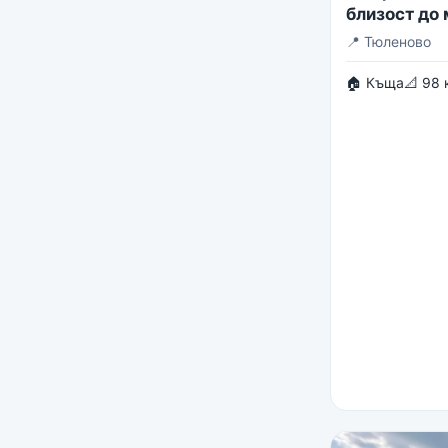
близост до
📍
Тюленово
🏠 Къща
📐 98 