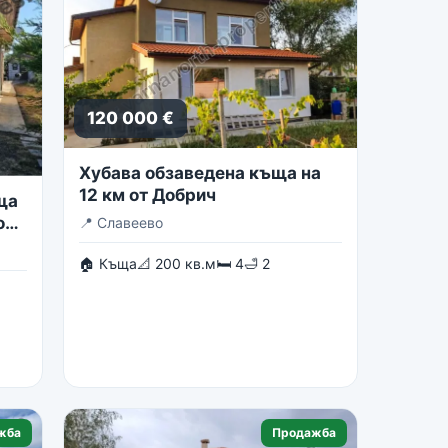
120 000 €
Хубава обзаведена къща на
12 км от Добрич
ща
о
📍
Славеево
🏠 Къща
📐 200 кв.м
🛏 4
🛁 2
жба
Продажба