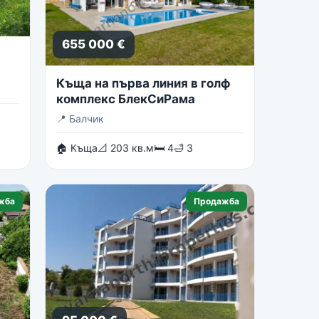
655 000 €
Къща на първа линия в голф
комплекс БлекСиРама
📍
Балчик
🏠 Къща
📐 203 кв.м
🛏 4
🛁 3
жба
Продажба