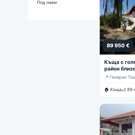
Под наем
89 950 €
Къща с голя
район близо
Тошево
📍
Генерал То
🏠 Къща
📐 89 