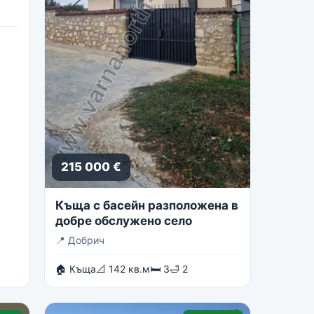
215 000 €
Къща с басейн разположена в
добре обслужено село
📍
Добрич
🏠 Къща
📐 142 кв.м
🛏 3
🛁 2