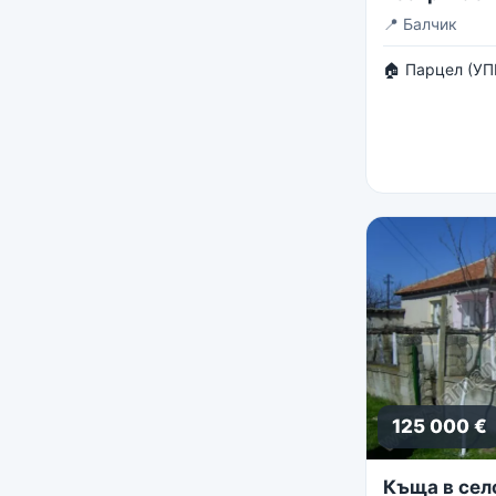
панорама
📍
Балчик
🏠 Парцел (УП
125 000 €
Къща в сел