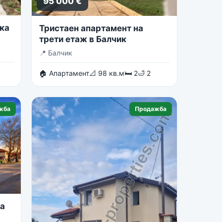
95 000 €
ка
Тристаен апартамент на
трети етаж в Балчик
📍
Балчик
🏠 Апартамент
📐 98 кв.м
🛏 2
🛁 2
жба
Продажба
на