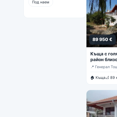
Под наем
89 950 €
Къща с голя
район близо
Тошево
📍
Генерал То
🏠 Къща
📐 89 