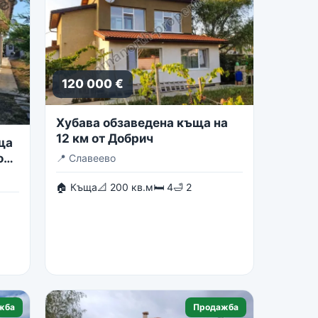
120 000 €
Хубава обзаведена къща на
12 км от Добрич
ща
о
📍
Славеево
🏠 Къща
📐 200 кв.м
🛏 4
🛁 2
жба
Продажба