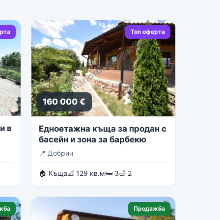
ерта
Топ оферта
160 000 €
и в
Едноетажна къща за продан с
басейн и зона за барбекю
📍
Добрич
🏠 Къща
📐 129 кв.м
🛏 3
🛁 2
жба
Продажба