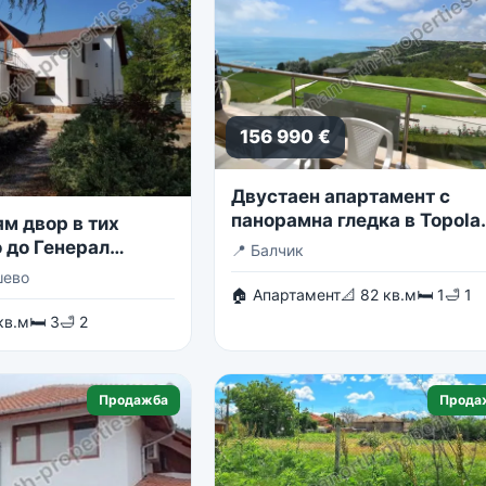
156 990 €
Двустаен апартамент с
панорамна гледка в Topola
м двор в тих
Skies
 до Генерал
📍
Балчик
шево
🏠 Апартамент
📐 82 кв.м
🛏 1
🛁 1
кв.м
🛏 3
🛁 2
Продажба
Прода