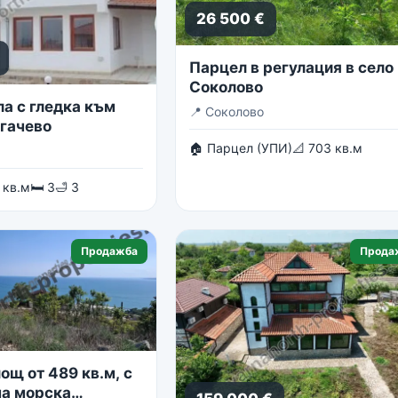
26 500 €
Парцел в регулация в село
Соколово
ла с гледка към
📍
Соколово
огачево
🏠 Парцел (УПИ)
📐 703 кв.м
 кв.м
🛏 3
🛁 3
Продажба
Прода
ощ от 489 кв.м, с
а морска