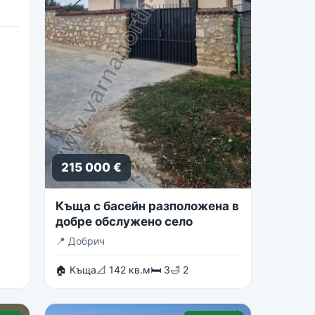
215 000 €
Къща с басейн разположена в
добре обслужено село
📍
Добрич
🏠 Къща
📐 142 кв.м
🛏 3
🛁 2