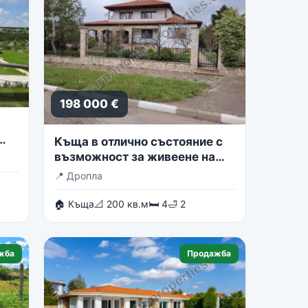
198 000 €
Къща в отлично състояние с
възможност за живеене на
две семейства
📍
Дропла
🏠 Къща
📐 200 кв.м
🛏 4
🛁 2
жба
Продажба