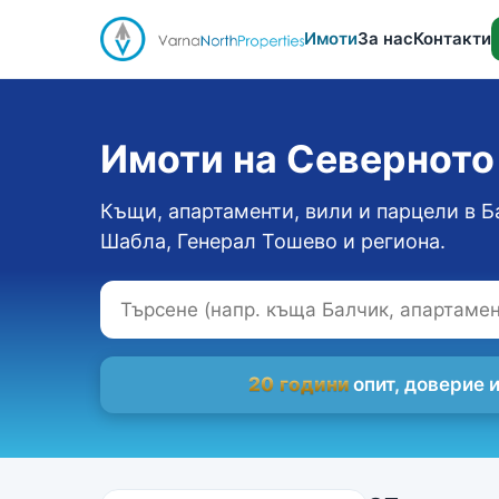
Имоти
За нас
Контакти
Имоти на Севернот
Къщи, апартаменти, вили и парцели в Б
Шабла, Генерал Тошево и региона.
20 години
опит, доверие