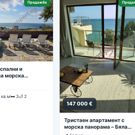
Продажба
Прода
спални и
а морска
 кв.м
🛏 3
🛁 2
147 000 €
Тристаен апартамент с
морска панорама – Бяла
Лагуна, комплекс Golf Coa