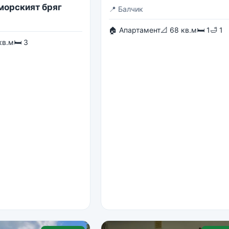
 морският бряг
📍
Балчик
🏠 Апартамент
📐 68 кв.м
🛏 1
🛁 1
кв.м
🛏 3