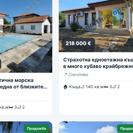
218 000 €
Страхотна едноетажна къ
в много хубаво крайбрежн
село
📍
Соколово
тична морска
една от близките
🏠 Къща
📐 140 кв.м
🛏 3
🛁 2
в гр. Балчик
 кв.м
🛏 3
🛁 2
Продажба
Прода