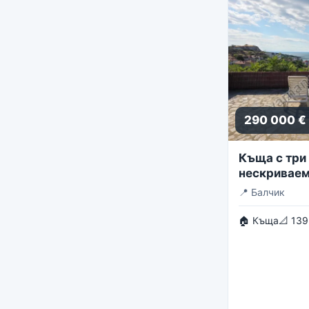
290 000 €
Къща с три 
нескриваем
панорама
📍
Балчик
🏠 Къща
📐 139