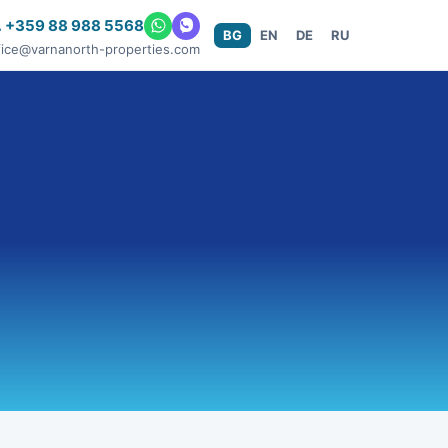
 +359 88 988 5568
BG
EN
DE
RU
fice@varnanorth-properties.com