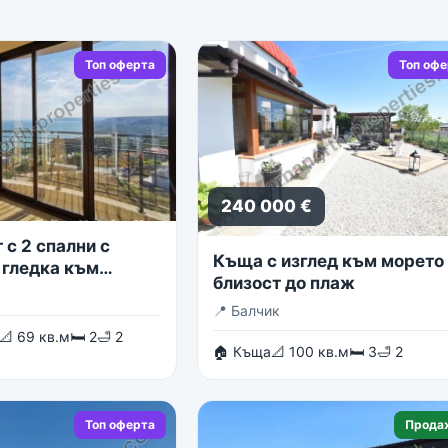
Топ оферта
Топ оф
240 000 €
с 2 спални с
Къща с изглед към морето 
 гледка към
близост до плаж
о море
📍
Балчик
📐 69 кв.м
🛏 2
🛁 2
🏠 Къща
📐 100 кв.м
🛏 3
🛁 2
Топ оферта
Прода