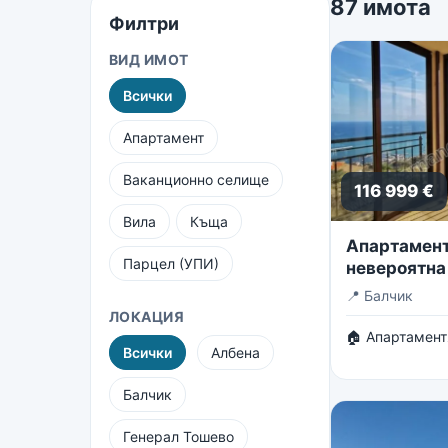
87 имота
Филтри
ВИД ИМОТ
Всички
Апартамент
Ваканционно селище
116 999 €
Вила
Къща
Апартамент 
Парцел (УПИ)
невероятна
безкрайнот
📍
Балчик
ЛОКАЦИЯ
🏠 Апартамент
Всички
Албена
Балчик
Генерал Тошево