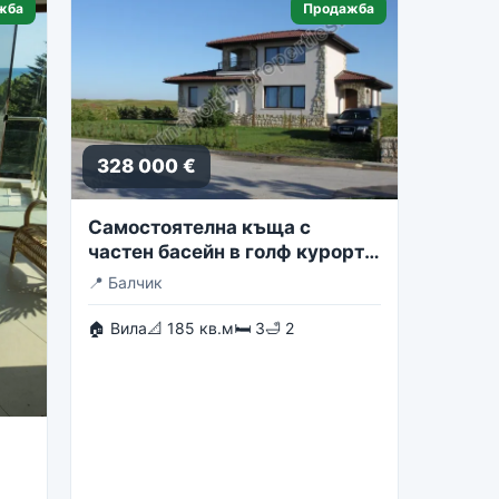
жба
Продажба
328 000 €
Самостоятелна къща с
частен басейн в голф курорта
Блексирама
📍
Балчик
🏠 Вила
📐 185 кв.м
🛏 3
🛁 2
st