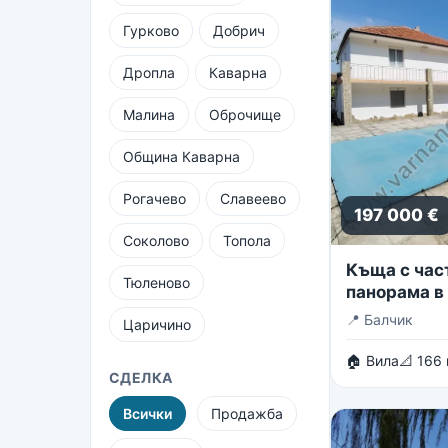
Гурково
Добрич
Дропла
Каварна
Малина
Оброчище
Община Каварна
Рогачево
Славеево
197 000 €
Соколово
Топола
Къща с час
Тюленово
панорама в 
вилни зони 
📍
Балчик
Царичино
🏠 Вила
📐 166
СДЕЛКА
Всички
Продажба