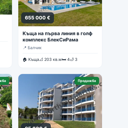
655 000 €
Къща на първа линия в голф
комплекс БлекСиРама
📍
Балчик
🏠 Къща
📐 203 кв.м
🛏 4
🛁 3
жба
Продажба