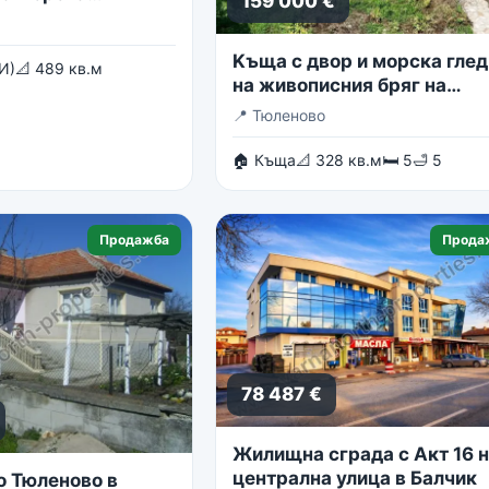
159 000 €
Kъща с двор и морска глед
И)
📐 489 кв.м
на живописния бряг на
Тюленово
📍
Тюленово
🏠 Къща
📐 328 кв.м
🛏 5
🛁 5
Продажба
Прода
78 487 €
Жилищна сграда с Акт 16 
централна улица в Балчик
о Тюленово в