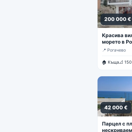
200 000 €
Красива ви
морето в Р
📍
Рогачево
🏠 Къща
📐 150
42 000 €
Парцел с пл
нескриваем