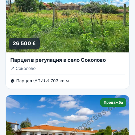
26 500 €
Парцел в регулация в село Соколово
📍
Соколово
🏠 Парцел (УПИ)
📐 703 кв.м
Продажба