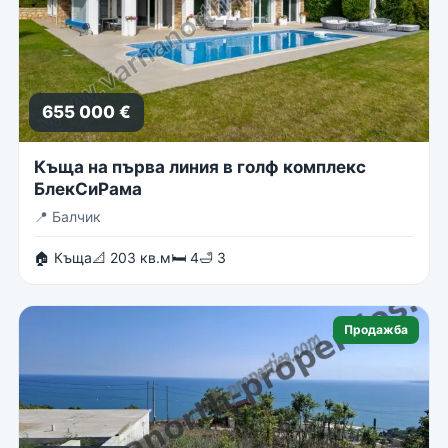
655 000 €
Къща на първа линия в голф комплекс
БлекСиРама
📍
Балчик
🏠 Къща
📐 203 кв.м
🛏 4
🛁 3
Продажба