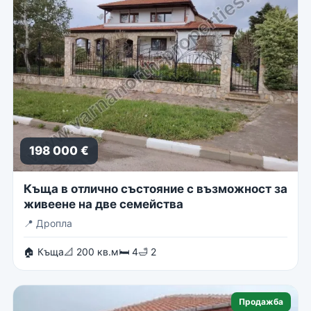
198 000 €
Къща в отлично състояние с възможност за
живеене на две семейства
📍
Дропла
🏠 Къща
📐 200 кв.м
🛏 4
🛁 2
Продажба