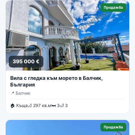
Продажба
395 000 €
Вила с гледка към морето в Балчик,
България
📍
Балчик
🏠 Къща
📐 297 кв.м
🛏 3
🛁 3
Продажба