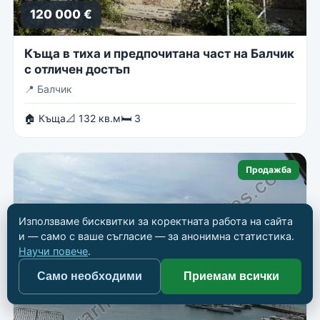
120 000 €
Къща в тиха и предпочитана част на Балчик
с отличен достъп
📍
Балчик
🏠 Къща
📐 132 кв.м
🛏 3
Продажба
Използваме бисквитки за коректната работа на сайта
и — само с ваше съгласие — за анонимна статистика.
Научи повече
.
Само необходими
Приемам всички