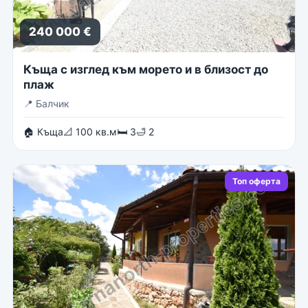
240 000 €
Къща с изглед към морето и в близост до
плаж
📍
Балчик
🏠 Къща
📐 100 кв.м
🛏 3
🛁 2
Топ оферта