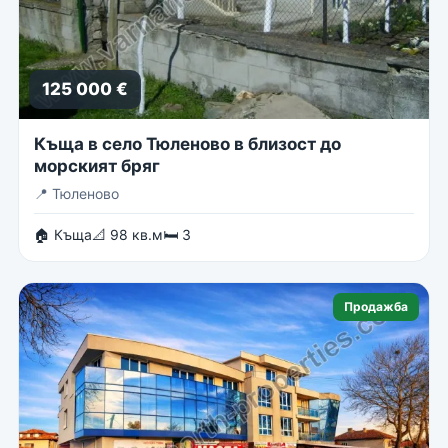
125 000 €
Къща в село Тюленово в близост до
морският бряг
📍
Тюленово
🏠 Къща
📐 98 кв.м
🛏 3
Продажба