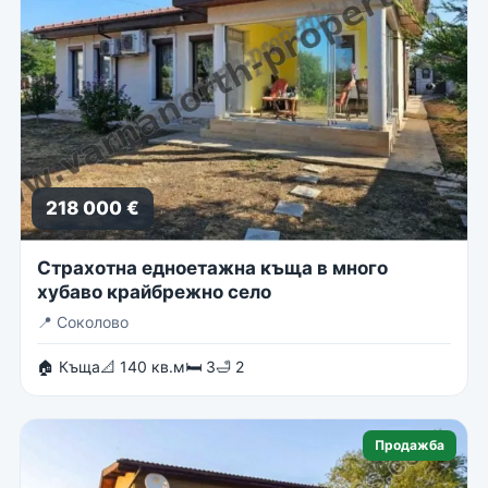
218 000 €
Страхотна едноетажна къща в много
хубаво крайбрежно село
📍
Соколово
🏠 Къща
📐 140 кв.м
🛏 3
🛁 2
Продажба