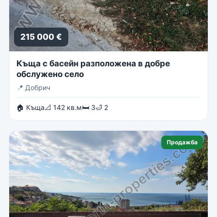
215 000 €
Къща с басейн разположена в добре
обслужено село
📍
Добрич
🏠 Къща
📐 142 кв.м
🛏 3
🛁 2
Продажба