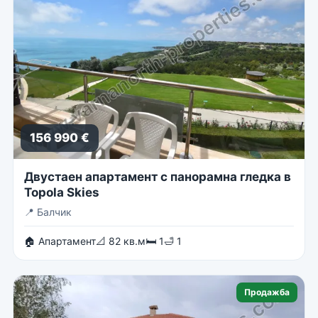
156 990 €
Двустаен апартамент с панорамна гледка в
Topola Skies
📍
Балчик
🏠 Апартамент
📐 82 кв.м
🛏 1
🛁 1
Продажба