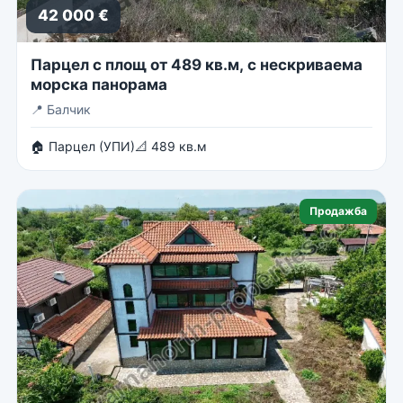
42 000 €
Парцел с площ от 489 кв.м, с нескриваема
морска панорама
📍
Балчик
🏠 Парцел (УПИ)
📐 489 кв.м
Продажба