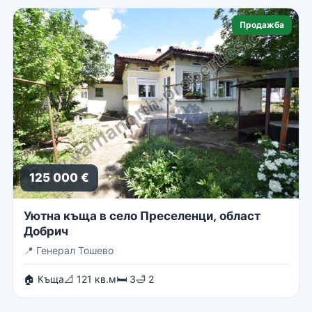
Продажба
125 000 €
Уютна къща в село Преселенци, област
Добрич
📍
Генерал Тошево
🏠 Къща
📐 121 кв.м
🛏 3
🛁 2