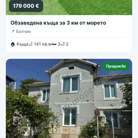
179 000 €
Обзаведена къща за 3 км от морето
📍
Балчик
🏠 Къща
📐 141 кв.м
🛏 3
🛁 2
Продажба