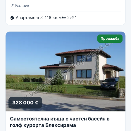
📍
Балчик
🏠 Апартамент
📐 118 кв.м
🛏 2
🛁 1
Продажба
328 000 €
Самостоятелна къща с частен басейн в
голф курорта Блексирама