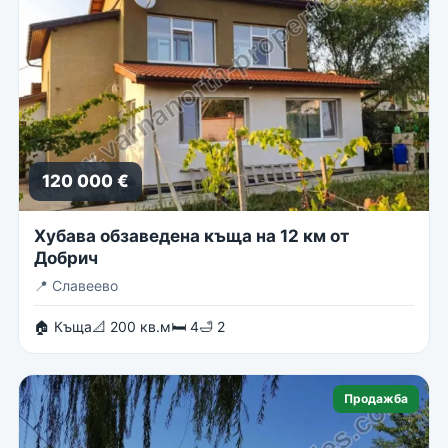
120 000 €
Хубава обзаведена къща на 12 км от
Добрич
📍
Славеево
🏠 Къща
📐 200 кв.м
🛏 4
🛁 2
Продажба