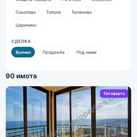
Соколово
Топола
Тюленово
Царичино
СДЕЛКА
Всички
Продажба
Под наем
90 имота
Топ оферта