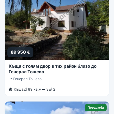
89 950 €
Къща с голям двор в тих район близо до
Генерал Тошево
📍
Генерал Тошево
🏠 Къща
📐 89 кв.м
🛏 3
🛁 2
Продажба