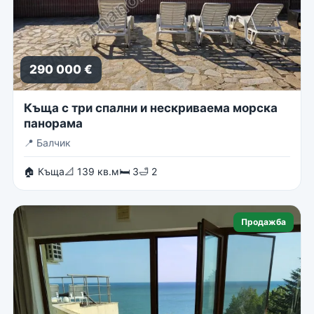
290 000 €
Къща с три спални и нескриваема морска
панорама
📍
Балчик
🏠 Къща
📐 139 кв.м
🛏 3
🛁 2
Продажба