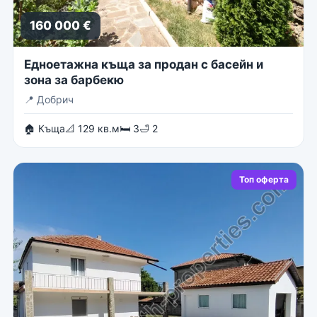
160 000 €
Едноетажна къща за продан с басейн и
зона за барбекю
📍
Добрич
🏠 Къща
📐 129 кв.м
🛏 3
🛁 2
Топ оферта