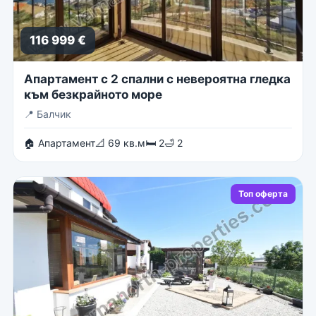
116 999 €
Апартамент с 2 спални с невероятна гледка
към безкрайното море
📍
Балчик
🏠 Апартамент
📐 69 кв.м
🛏 2
🛁 2
Топ оферта