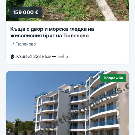
159 000 €
Kъща с двор и морска гледка на
живописния бряг на Тюленово
📍
Тюленово
🏠 Къща
📐 328 кв.м
🛏 5
🛁 5
Продажба