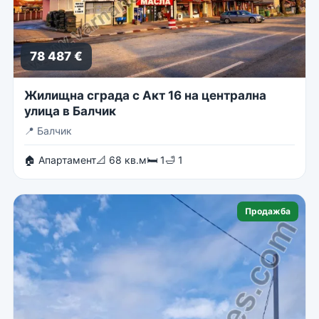
78 487 €
Жилищна сграда с Акт 16 на централна
улица в Балчик
📍
Балчик
🏠 Апартамент
📐 68 кв.м
🛏 1
🛁 1
Продажба