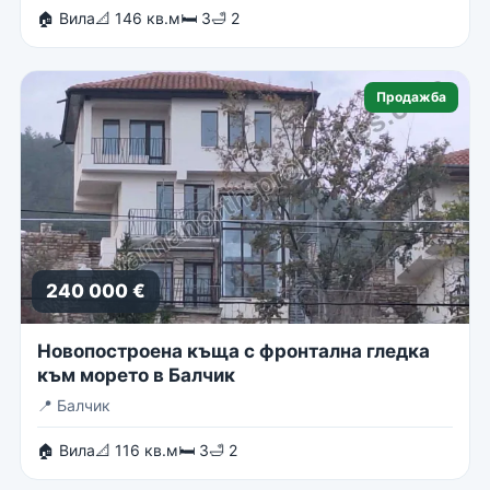
🏠 Вила
📐 146 кв.м
🛏 3
🛁 2
Продажба
240 000 €
Новопостроена къща с фронтална гледка
към морето в Балчик
📍
Балчик
🏠 Вила
📐 116 кв.м
🛏 3
🛁 2