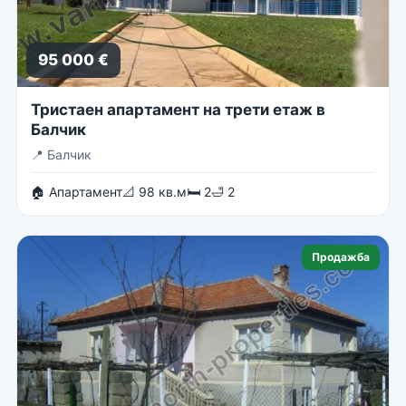
95 000 €
Тристаен апартамент на трети етаж в
Балчик
📍
Балчик
🏠 Апартамент
📐 98 кв.м
🛏 2
🛁 2
Продажба