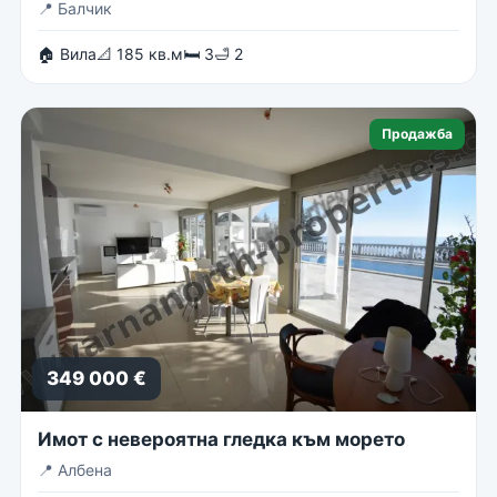
📍
Балчик
🏠 Вила
📐 185 кв.м
🛏 3
🛁 2
Продажба
349 000 €
Имот с невероятна гледка към морето
📍
Албена