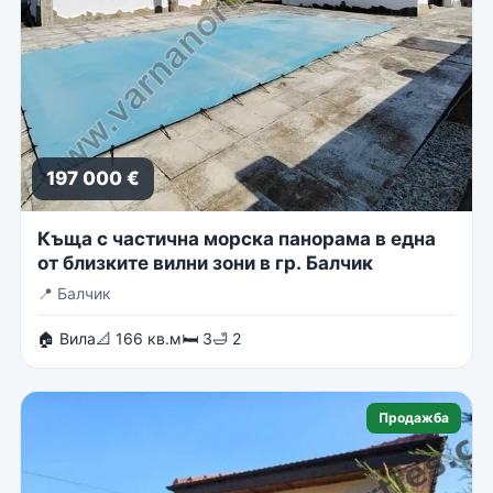
197 000 €
Къща с частична морска панорама в една
от близките вилни зони в гр. Балчик
📍
Балчик
🏠 Вила
📐 166 кв.м
🛏 3
🛁 2
Продажба