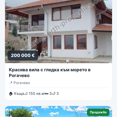
200 000 €
Красива вила с гледка към морето в
Рогачево
📍
Рогачево
🏠 Къща
📐 150 кв.м
🛏 3
🛁 3
Продажба