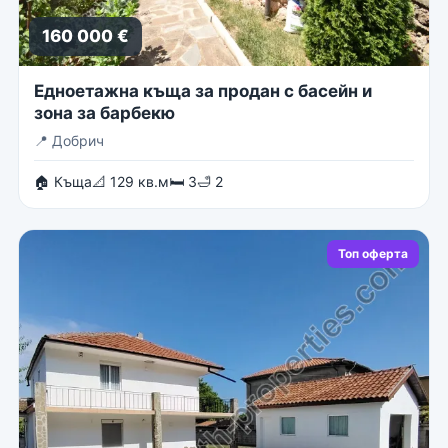
160 000 €
Едноетажна къща за продан с басейн и
зона за барбекю
📍
Добрич
🏠 Къща
📐 129 кв.м
🛏 3
🛁 2
Топ оферта