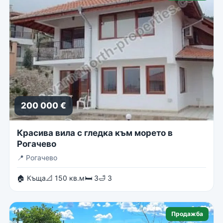
200 000 €
Красива вила с гледка към морето в
Рогачево
📍
Рогачево
🏠 Къща
📐 150 кв.м
🛏 3
🛁 3
Продажба