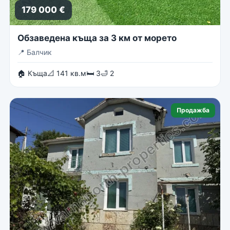
179 000 €
Обзаведена къща за 3 км от морето
📍
Балчик
🏠 Къща
📐 141 кв.м
🛏 3
🛁 2
Продажба