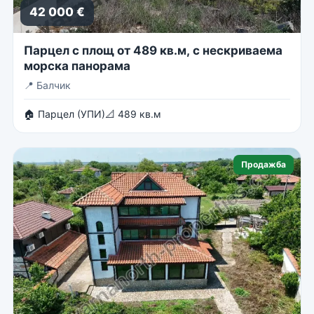
42 000 €
Парцел с площ от 489 кв.м, с нескриваема
морска панорама
📍
Балчик
🏠 Парцел (УПИ)
📐 489 кв.м
Продажба