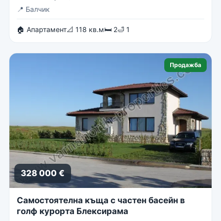
📍
Балчик
🏠 Апартамент
📐 118 кв.м
🛏 2
🛁 1
Продажба
328 000 €
Самостоятелна къща с частен басейн в
голф курорта Блексирама