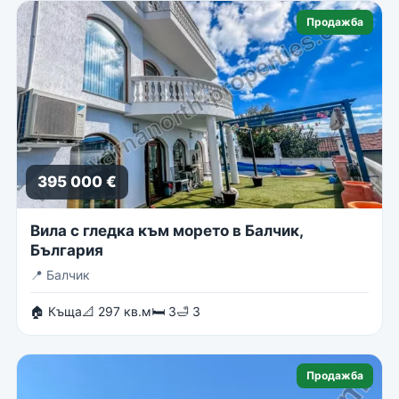
Продажба
395 000 €
Вила с гледка към морето в Балчик,
България
📍
Балчик
🏠 Къща
📐 297 кв.м
🛏 3
🛁 3
Продажба