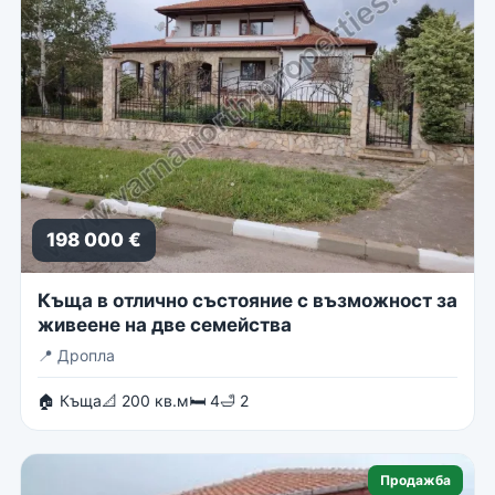
198 000 €
Къща в отлично състояние с възможност за
живеене на две семейства
📍
Дропла
🏠 Къща
📐 200 кв.м
🛏 4
🛁 2
Продажба