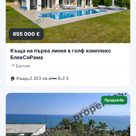
655 000 €
Къща на първа линия в голф комплекс
БлекСиРама
📍
Балчик
🏠 Къща
📐 203 кв.м
🛏 4
🛁 3
Продажба