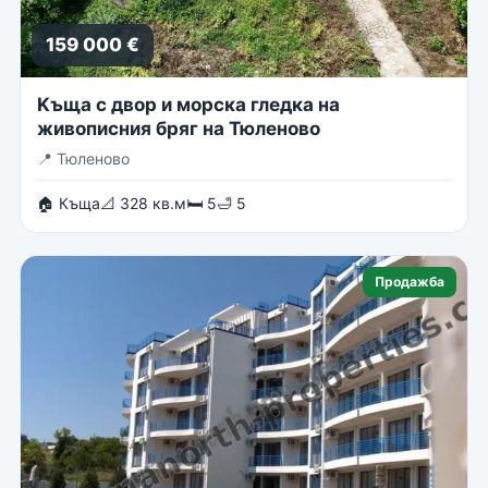
159 000 €
Kъща с двор и морска гледка на
живописния бряг на Тюленово
📍
Тюленово
🏠 Къща
📐 328 кв.м
🛏 5
🛁 5
Продажба