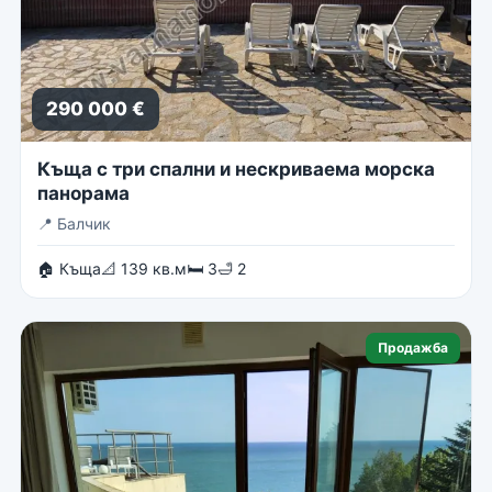
290 000 €
Къща с три спални и нескриваема морска
панорама
📍
Балчик
🏠 Къща
📐 139 кв.м
🛏 3
🛁 2
Продажба