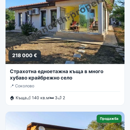
218 000 €
Страхотна едноетажна къща в много
хубаво крайбрежно село
📍
Соколово
🏠 Къща
📐 140 кв.м
🛏 3
🛁 2
Продажба