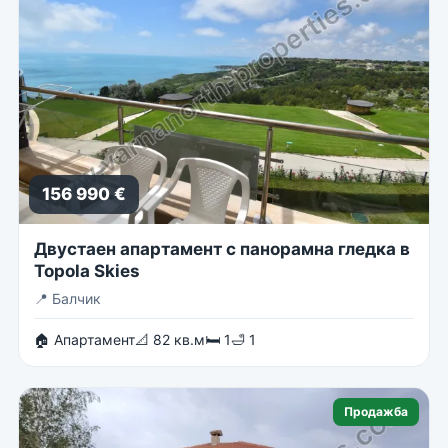
156 990 €
Двустаен апартамент с панорамна гледка в
Topola Skies
📍
Балчик
🏠 Апартамент
📐 82 кв.м
🛏 1
🛁 1
Продажба