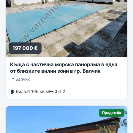
197 000 €
Къща с частична морска панорама в една
от близките вилни зони в гр. Балчик
📍
Балчик
🏠 Вила
📐 166 кв.м
🛏 3
🛁 2
Продажба