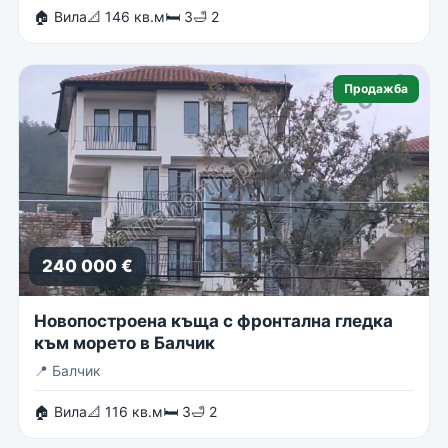
🏠 Вила
📐 146 кв.м
🛏 3
🛁 2
Продажба
240 000 €
Новопостроена къща с фронтална гледка
към морето в Балчик
📍
Балчик
🏠 Вила
📐 116 кв.м
🛏 3
🛁 2