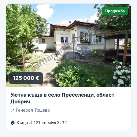
Продажба
125 000 €
Уютна къща в село Преселенци, област
Добрич
📍
Генерал Тошево
🏠 Къща
📐 121 кв.м
🛏 3
🛁 2