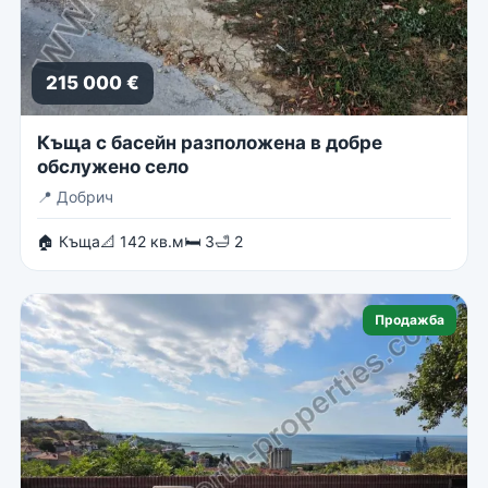
215 000 €
Къща с басейн разположена в добре
обслужено село
📍
Добрич
🏠 Къща
📐 142 кв.м
🛏 3
🛁 2
Продажба