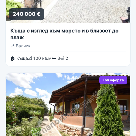
240 000 €
Къща с изглед към морето и в близост до
плаж
📍
Балчик
🏠 Къща
📐 100 кв.м
🛏 3
🛁 2
Топ оферта