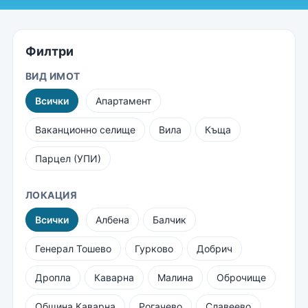
Филтри
ВИД ИМОТ
Всички
Апартамент
Ваканционно селище
Вила
Къща
Парцел (УПИ)
ЛОКАЦИЯ
Всички
Албена
Балчик
Генерал Тошево
Гурково
Добрич
Дропла
Каварна
Малина
Оброчище
Община Каварна
Рогачево
Славеево