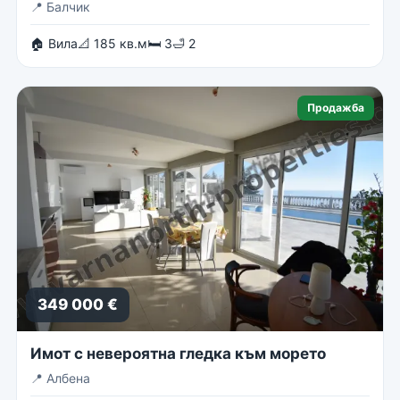
📍
Балчик
🏠 Вила
📐 185 кв.м
🛏 3
🛁 2
Продажба
349 000 €
Имот с невероятна гледка към морето
📍
Албена