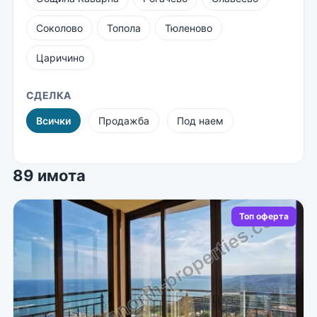
Соколово
Топола
Тюленово
Царичино
СДЕЛКА
Всички
Продажба
Под наем
89 имота
Топ оферта