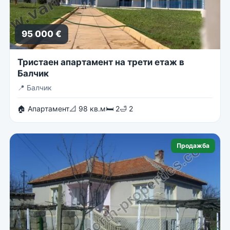
95 000 €
Тристаен апартамент на трети етаж в
Балчик
📍
Балчик
🏠 Апартамент
📐 98 кв.м
🛏 2
🛁 2
Продажба