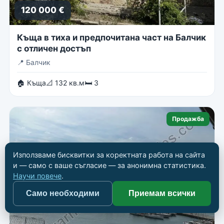
120 000 €
Къща в тиха и предпочитана част на Балчик
с отличен достъп
📍
Балчик
🏠 Къща
📐 132 кв.м
🛏 3
Продажба
Използваме бисквитки за коректната работа на сайта
и — само с ваше съгласие — за анонимна статистика.
Научи повече
.
Само необходими
Приемам всички