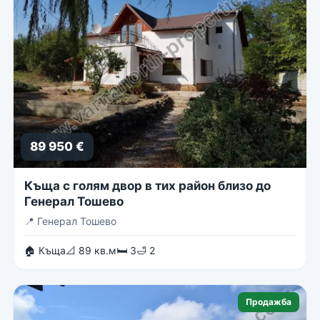
89 950 €
Къща с голям двор в тих район близо до
Генерал Тошево
📍
Генерал Тошево
🏠 Къща
📐 89 кв.м
🛏 3
🛁 2
Продажба