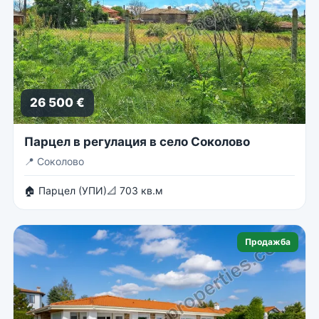
26 500 €
Парцел в регулация в село Соколово
📍
Соколово
🏠 Парцел (УПИ)
📐 703 кв.м
Продажба