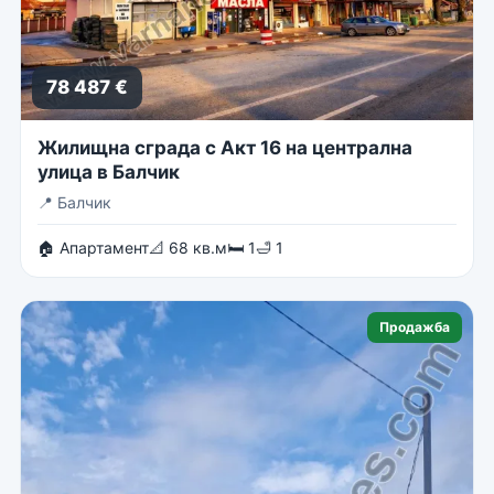
78 487 €
Жилищна сграда с Акт 16 на централна
улица в Балчик
📍
Балчик
🏠 Апартамент
📐 68 кв.м
🛏 1
🛁 1
Продажба