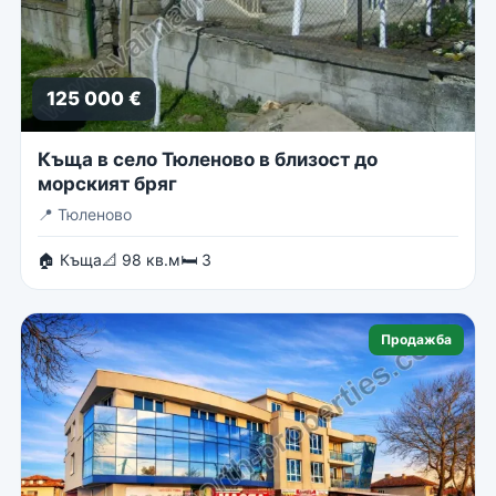
125 000 €
Къща в село Тюленово в близост до
морският бряг
📍
Тюленово
🏠 Къща
📐 98 кв.м
🛏 3
Продажба