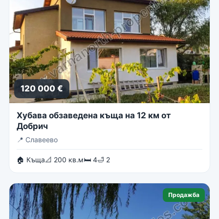
120 000 €
Хубава обзаведена къща на 12 км от
Добрич
📍
Славеево
🏠 Къща
📐 200 кв.м
🛏 4
🛁 2
Продажба