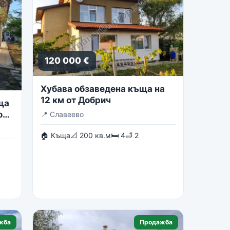
120 000 €
Хубава обзаведена къща на
12 км от Добрич
ща
о
📍
Славеево
🏠 Къща
📐 200 кв.м
🛏 4
🛁 2
жба
Продажба