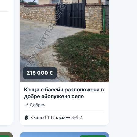
215 000 €
Къща с басейн разположена в
добре обслужено село
📍
Добрич
🏠 Къща
📐 142 кв.м
🛏 3
🛁 2