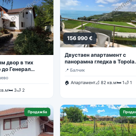
156 990 €
Двустаен апартамент с
панорамна гледка в Topola
м двор в тих
Skies
 до Генерал
📍
Балчик
шево
🏠 Апартамент
📐 82 кв.м
🛏 1
🛁 1
кв.м
🛏 3
🛁 2
Продажба
Прода