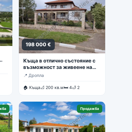
198 000 €
Къща в отлично състояние с
възможност за живеене на
две семейства
📍
Дропла
🏠 Къща
📐 200 кв.м
🛏 4
🛁 2
жба
Продажба