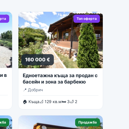
ерта
Топ оферта
160 000 €
и в
Едноетажна къща за продан с
басейн и зона за барбекю
📍
Добрич
🏠 Къща
📐 129 кв.м
🛏 3
🛁 2
жба
Продажба