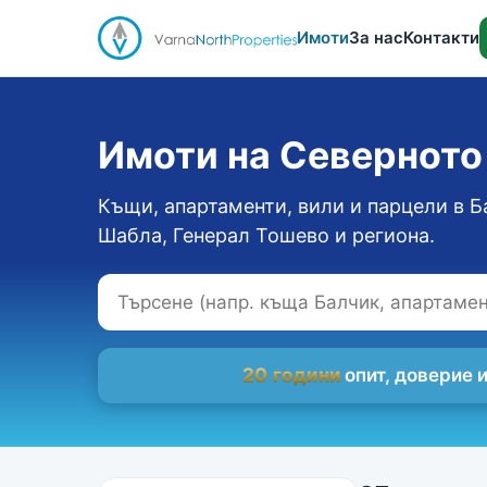
Имоти
За нас
Контакти
Имоти на Севернот
Къщи, апартаменти, вили и парцели в Б
Шабла, Генерал Тошево и региона.
20 години
опит, доверие