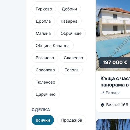
Гурково
Добрич
Дропла
Каварна
Малина
Оброчище
Община Каварна
Рогачево
Славеево
197 000 €
Соколово
Топола
Къща с час
Тюленово
панорама в 
вилни зони 
📍
Балчик
Царичино
🏠 Вила
📐 166
СДЕЛКА
Всички
Продажба