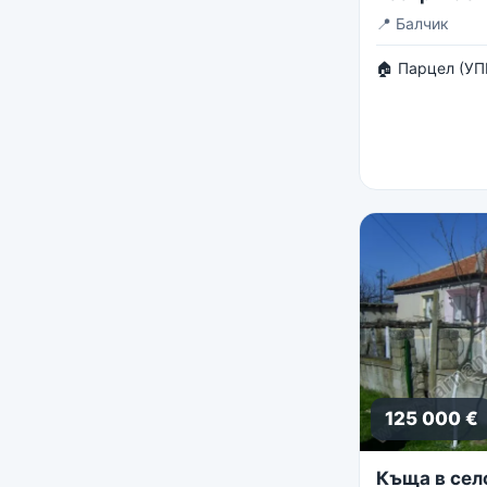
панорама
📍
Балчик
🏠 Парцел (УП
125 000 €
Къща в сел