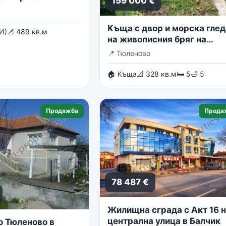
159 000 €
Kъща с двор и морска глед
И)
📐 489 кв.м
на живописния бряг на
Тюленово
📍
Тюленово
🏠 Къща
📐 328 кв.м
🛏 5
🛁 5
Продажба
Прода
78 487 €
Жилищна сграда с Акт 16 
централна улица в Балчик
о Тюленово в