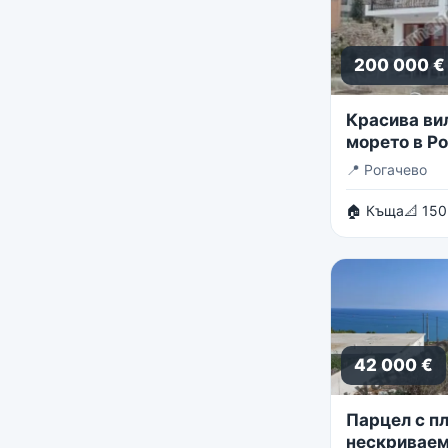
200 000 €
Красива ви
морето в Р
📍
Рогачево
🏠 Къща
📐 150
42 000 €
Парцел с пл
нескриваем