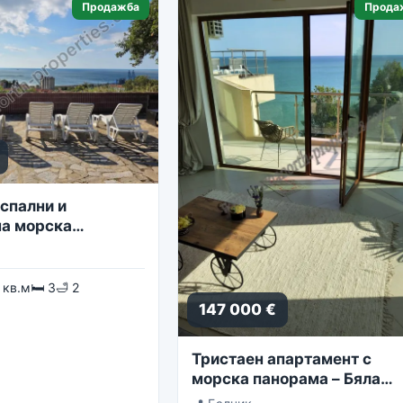
Продажба
Прода
спални и
а морска
 кв.м
🛏 3
🛁 2
147 000 €
Тристаен апартамент с
морска панорама – Бяла
Лагуна, комплекс Golf Coa