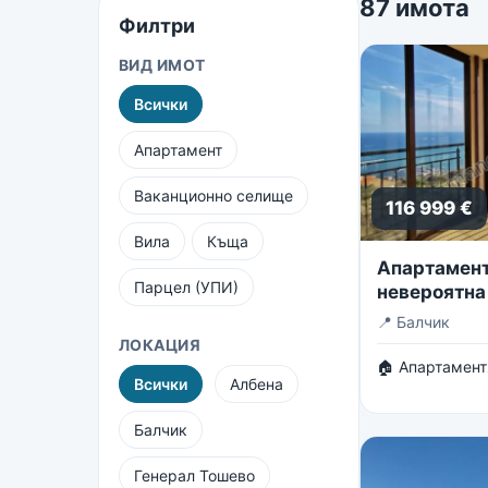
87 имота
Филтри
ВИД ИМОТ
Всички
Апартамент
Ваканционно селище
116 999 €
Вила
Къща
Апартамент 
Парцел (УПИ)
невероятна
безкрайнот
📍
Балчик
ЛОКАЦИЯ
🏠 Апартамент
Всички
Албена
Балчик
Генерал Тошево