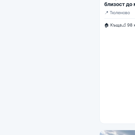
близост до
📍
Тюленово
🏠 Къща
📐 98 