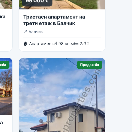
95 000 €
ка
Тристаен апартамент на
трети етаж в Балчик
📍
Балчик
🏠 Апартамент
📐 98 кв.м
🛏 2
🛁 2
жба
Продажба
на