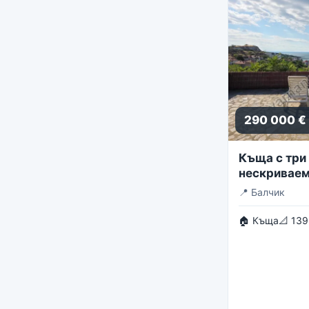
290 000 €
Къща с три 
нескриваем
панорама
📍
Балчик
🏠 Къща
📐 139