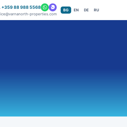
 +359 88 988 5568
BG
EN
DE
RU
fice@varnanorth-properties.com