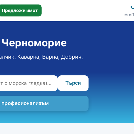

Предложи имот
✉ of
о Черноморие
алчик, Каварна, Варна, Добрич,
Търси
 и професионализъм