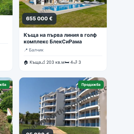
655 000 €
Къща на първа линия в голф
комплекс БлекСиРама
📍
Балчик
🏠 Къща
📐 203 кв.м
🛏 4
🛁 3
жба
Продажба