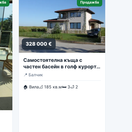
жба
Продажба
328 000 €
Самостоятелна къща с
частен басейн в голф курорта
Блексирама
📍
Балчик
🏠 Вила
📐 185 кв.м
🛏 3
🛁 2
st