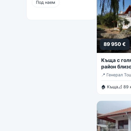
Под наем
89 950 €
Къща с голя
район близо
Тошево
📍
Генерал То
🏠 Къща
📐 89 