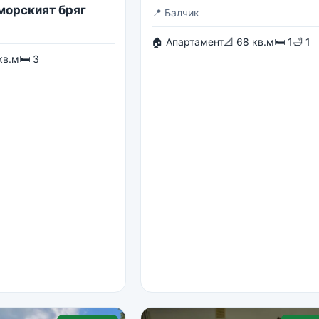
 морският бряг
📍
Балчик
🏠 Апартамент
📐 68 кв.м
🛏 1
🛁 1
кв.м
🛏 3