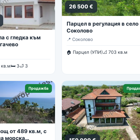
26 500 €
Парцел в регулация в село
Соколово
ла с гледка към
📍
Соколово
огачево
🏠 Парцел (УПИ)
📐 703 кв.м
 кв.м
🛏 3
🛁 3
Продажба
Прода
ощ от 489 кв.м, с
а морска