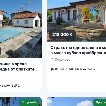
218 000 €
Страхотна едноетажна къ
в много хубаво крайбрежн
село
📍
Соколово
тична морска
една от близките
🏠 Къща
📐 140 кв.м
🛏 3
🛁 2
в гр. Балчик
 кв.м
🛏 3
🛁 2
Продажба
Прода