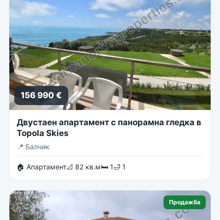
156 990 €
Двустаен апартамент с панорамна гледка в
Topola Skies
📍
Балчик
🏠 Апартамент
📐 82 кв.м
🛏 1
🛁 1
Продажба