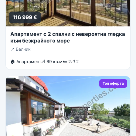
116 999 €
Апартамент с 2 спални с невероятна гледка
към безкрайното море
📍
Балчик
🏠 Апартамент
📐 69 кв.м
🛏 2
🛁 2
Топ оферта