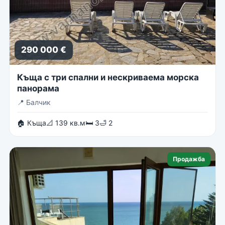
290 000 €
Къща с три спални и нескриваема морска
панорама
📍
Балчик
🏠 Къща
📐 139 кв.м
🛏 3
🛁 2
Продажба