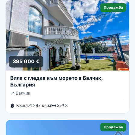
Продажба
395 000 €
Вила с гледка към морето в Балчик,
България
📍
Балчик
🏠 Къща
📐 297 кв.м
🛏 3
🛁 3
Продажба