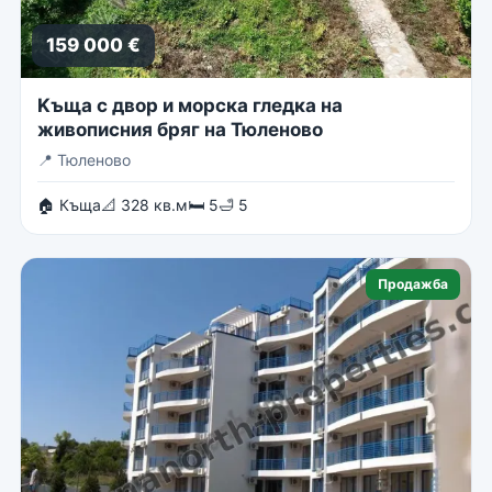
159 000 €
Kъща с двор и морска гледка на
живописния бряг на Тюленово
📍
Тюленово
🏠 Къща
📐 328 кв.м
🛏 5
🛁 5
Продажба