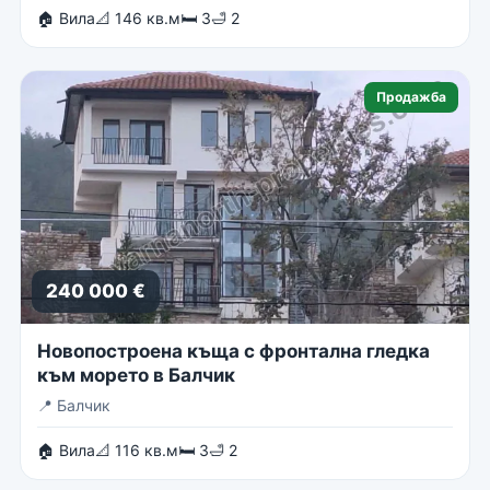
🏠 Вила
📐 146 кв.м
🛏 3
🛁 2
Продажба
240 000 €
Новопостроена къща с фронтална гледка
към морето в Балчик
📍
Балчик
🏠 Вила
📐 116 кв.м
🛏 3
🛁 2