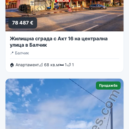
78 487 €
Жилищна сграда с Акт 16 на централна
улица в Балчик
📍
Балчик
🏠 Апартамент
📐 68 кв.м
🛏 1
🛁 1
Продажба