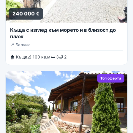
240 000 €
Къща с изглед към морето и в близост до
плаж
📍
Балчик
🏠 Къща
📐 100 кв.м
🛏 3
🛁 2
Топ оферта