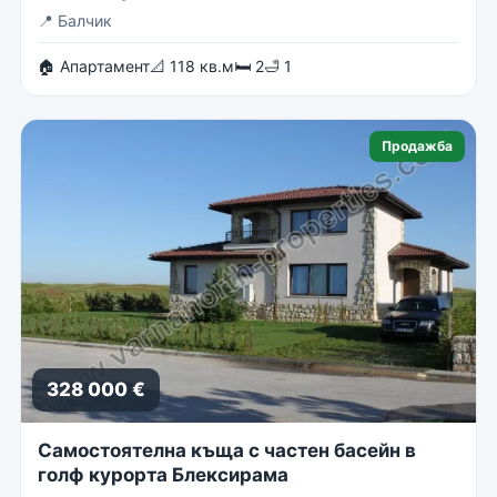
📍
Балчик
🏠 Апартамент
📐 118 кв.м
🛏 2
🛁 1
Продажба
328 000 €
Самостоятелна къща с частен басейн в
голф курорта Блексирама