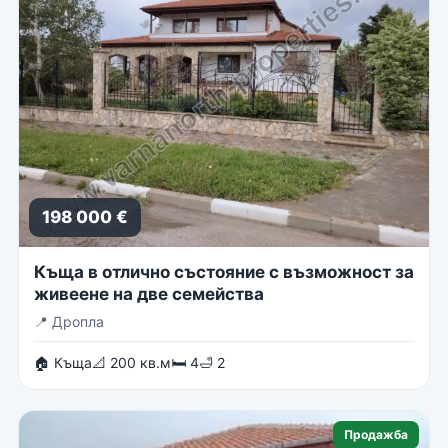
198 000 €
Къща в отлично състояние с възможност за
живеене на две семейства
📍
Дропла
🏠 Къща
📐 200 кв.м
🛏 4
🛁 2
Продажба