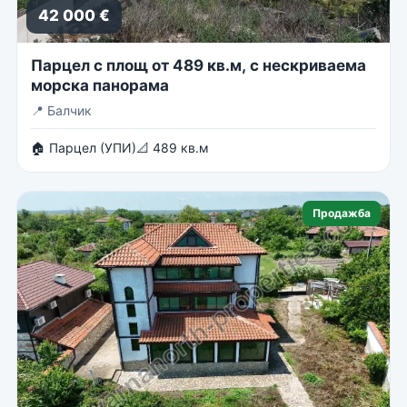
42 000 €
Парцел с площ от 489 кв.м, с нескриваема
морска панорама
📍
Балчик
🏠 Парцел (УПИ)
📐 489 кв.м
Продажба