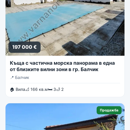
197 000 €
Къща с частична морска панорама в една
от близките вилни зони в гр. Балчик
📍
Балчик
🏠 Вила
📐 166 кв.м
🛏 3
🛁 2
Продажба