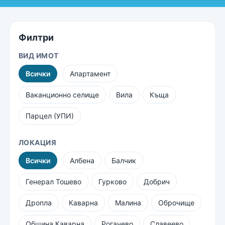
Филтри
ВИД ИМОТ
Всички
Апартамент
Ваканционно селище
Вила
Къща
Парцел (УПИ)
ЛОКАЦИЯ
Всички
Албена
Балчик
Генерал Тошево
Гурково
Добрич
Дропла
Каварна
Малина
Оброчище
Община Каварна
Рогачево
Славеево