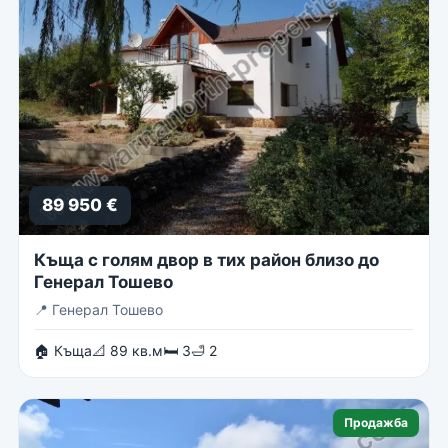
89 950 €
Къща с голям двор в тих район близо до
Генерал Тошево
📍
Генерал Тошево
🏠 Къща
📐 89 кв.м
🛏 3
🛁 2
Продажба