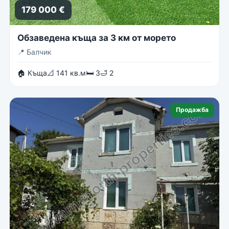
179 000 €
Обзаведена къща за 3 км от морето
📍
Балчик
🏠 Къща
📐 141 кв.м
🛏 3
🛁 2
Продажба