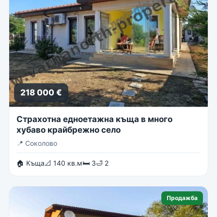
218 000 €
Страхотна едноетажна къща в много
хубаво крайбрежно село
📍
Соколово
🏠 Къща
📐 140 кв.м
🛏 3
🛁 2
Продажба