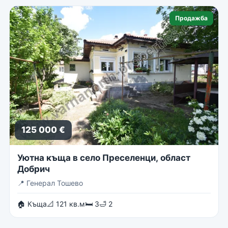
Продажба
125 000 €
Уютна къща в село Преселенци, област
Добрич
📍
Генерал Тошево
🏠 Къща
📐 121 кв.м
🛏 3
🛁 2