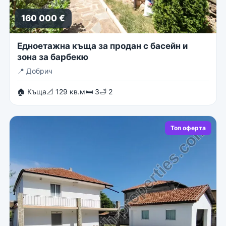
160 000 €
Едноетажна къща за продан с басейн и
зона за барбекю
📍
Добрич
🏠 Къща
📐 129 кв.м
🛏 3
🛁 2
Топ оферта