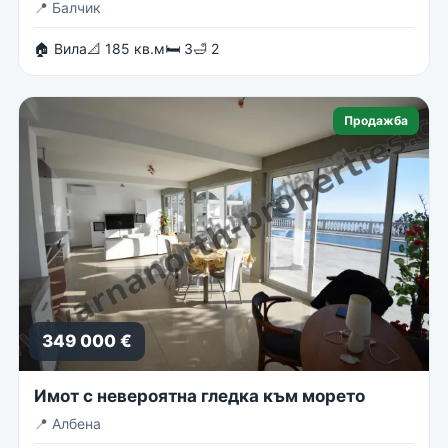
📍
Балчик
🏠 Вила
📐 185 кв.м
🛏 3
🛁 2
Продажба
349 000 €
Имот с невероятна гледка към морето
📍
Албена