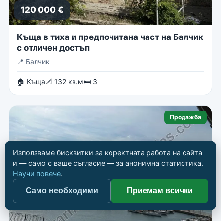
120 000 €
Къща в тиха и предпочитана част на Балчик
с отличен достъп
📍
Балчик
🏠 Къща
📐 132 кв.м
🛏 3
Продажба
Използваме бисквитки за коректната работа на сайта
и — само с ваше съгласие — за анонимна статистика.
Научи повече
.
Само необходими
Приемам всички