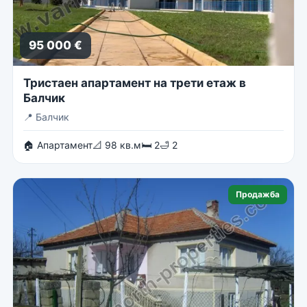
95 000 €
Тристаен апартамент на трети етаж в
Балчик
📍
Балчик
🏠 Апартамент
📐 98 кв.м
🛏 2
🛁 2
Продажба