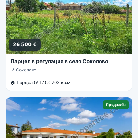
26 500 €
Парцел в регулация в село Соколово
📍
Соколово
🏠 Парцел (УПИ)
📐 703 кв.м
Продажба