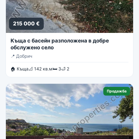
215 000 €
Къща с басейн разположена в добре
обслужено село
📍
Добрич
🏠 Къща
📐 142 кв.м
🛏 3
🛁 2
Продажба