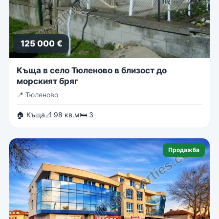
125 000 €
Къща в село Тюленово в близост до
морският бряг
📍
Тюленово
🏠 Къща
📐 98 кв.м
🛏 3
Продажба