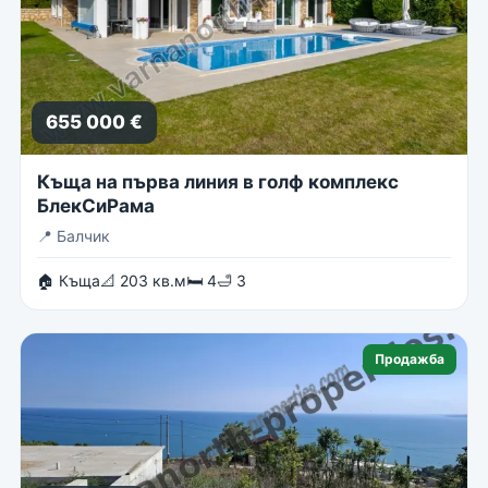
655 000 €
Къща на първа линия в голф комплекс
БлекСиРама
📍
Балчик
🏠 Къща
📐 203 кв.м
🛏 4
🛁 3
Продажба