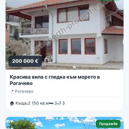
200 000 €
Красива вила с гледка към морето в
Рогачево
📍
Рогачево
🏠 Къща
📐 150 кв.м
🛏 3
🛁 3
Продажба