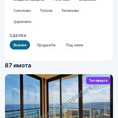
Соколово
Топола
Тюленово
Царичино
СДЕЛКА
Всички
Продажба
Под наем
87 имота
Топ оферта