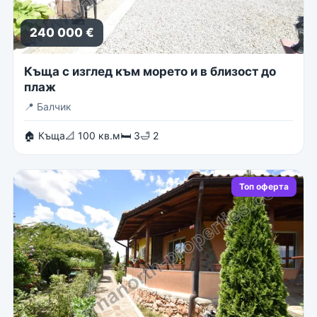
240 000 €
Къща с изглед към морето и в близост до
плаж
📍
Балчик
🏠 Къща
📐 100 кв.м
🛏 3
🛁 2
Топ оферта