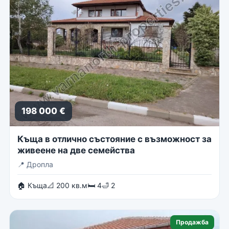
198 000 €
Къща в отлично състояние с възможност за
живеене на две семейства
📍
Дропла
🏠 Къща
📐 200 кв.м
🛏 4
🛁 2
Продажба