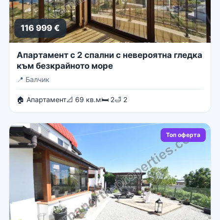
116 999 €
Апартамент с 2 спални с невероятна гледка
към безкрайното море
📍
Балчик
🏠 Апартамент
📐 69 кв.м
🛏 2
🛁 2
Топ оферта