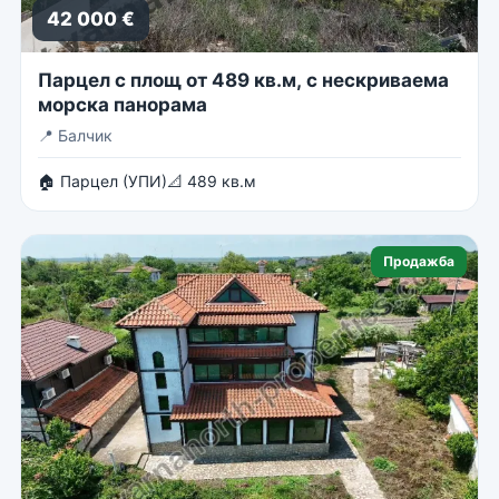
42 000 €
Парцел с площ от 489 кв.м, с нескриваема
морска панорама
📍
Балчик
🏠 Парцел (УПИ)
📐 489 кв.м
Продажба