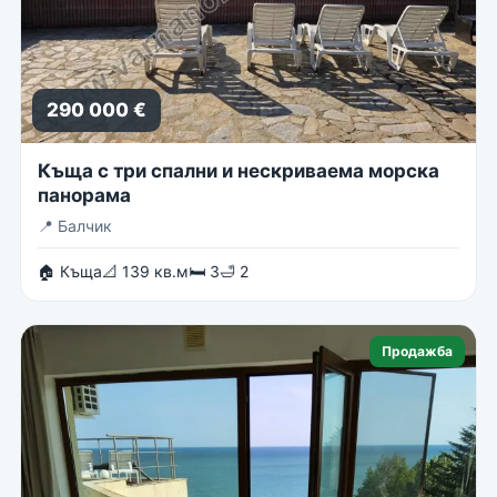
290 000 €
Къща с три спални и нескриваема морска
панорама
📍
Балчик
🏠 Къща
📐 139 кв.м
🛏 3
🛁 2
Продажба