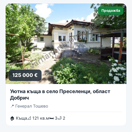
Продажба
125 000 €
Уютна къща в село Преселенци, област
Добрич
📍
Генерал Тошево
🏠 Къща
📐 121 кв.м
🛏 3
🛁 2