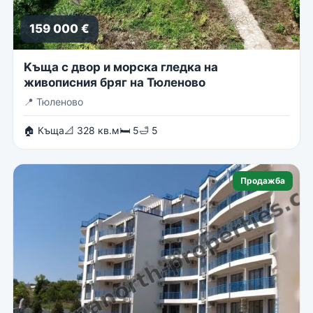
159 000 €
Kъща с двор и морска гледка на
живописния бряг на Тюленово
📍
Тюленово
🏠 Къща
📐 328 кв.м
🛏 5
🛁 5
Продажба