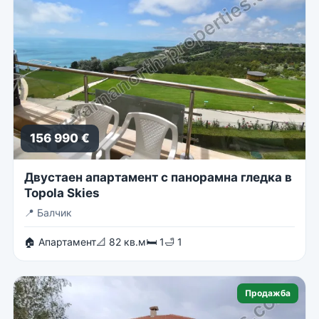
156 990 €
Двустаен апартамент с панорамна гледка в
Topola Skies
📍
Балчик
🏠 Апартамент
📐 82 кв.м
🛏 1
🛁 1
Продажба