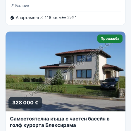
📍
Балчик
🏠 Апартамент
📐 118 кв.м
🛏 2
🛁 1
Продажба
328 000 €
Самостоятелна къща с частен басейн в
голф курорта Блексирама