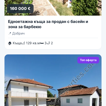
160 000 €
Едноетажна къща за продан с басейн и
зона за барбекю
📍
Добрич
🏠 Къща
📐 129 кв.м
🛏 3
🛁 2
Топ оферта