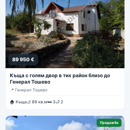
89 950 €
Къща с голям двор в тих район близо до
Генерал Тошево
📍
Генерал Тошево
🏠 Къща
📐 89 кв.м
🛏 3
🛁 2
Продажба