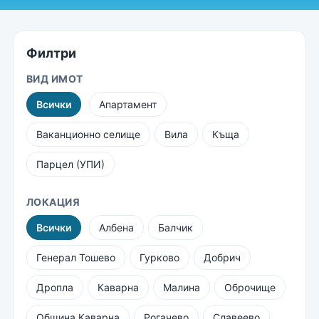
Филтри
ВИД ИМОТ
Всички
Апартамент
Ваканционно селище
Вила
Къща
Парцел (УПИ)
ЛОКАЦИЯ
Всички
Албена
Балчик
Генерал Тошево
Гурково
Добрич
Дропла
Каварна
Малина
Оброчище
Община Каварна
Рогачево
Славеево