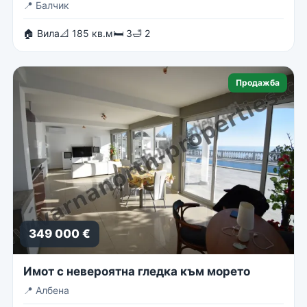
📍
Балчик
🏠 Вила
📐 185 кв.м
🛏 3
🛁 2
Продажба
349 000 €
Имот с невероятна гледка към морето
📍
Албена