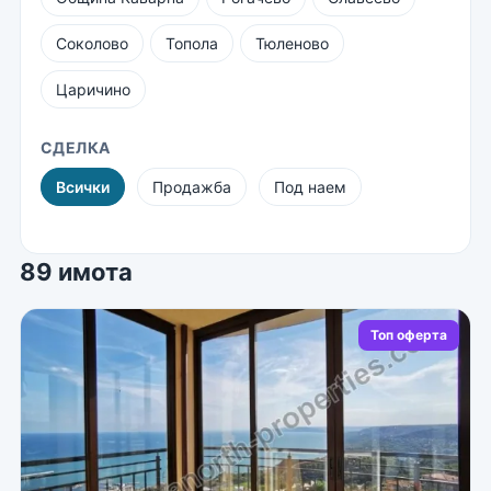
Соколово
Топола
Тюленово
Царичино
СДЕЛКА
Всички
Продажба
Под наем
89 имота
Топ оферта