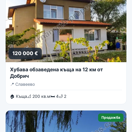
120 000 €
Хубава обзаведена къща на 12 км от
Добрич
📍
Славеево
🏠 Къща
📐 200 кв.м
🛏 4
🛁 2
Продажба