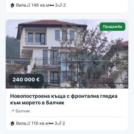
🏠 Вила
📐 146 кв.м
🛏 3
🛁 2
Продажба
240 000 €
Новопостроена къща с фронтална гледка
към морето в Балчик
📍
Балчик
🏠 Вила
📐 116 кв.м
🛏 3
🛁 2