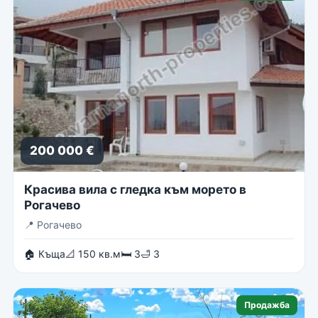
200 000 €
Красива вила с гледка към морето в
Рогачево
📍
Рогачево
🏠 Къща
📐 150 кв.м
🛏 3
🛁 3
Продажба