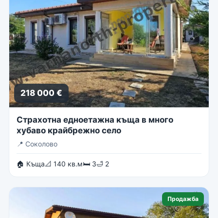
218 000 €
Страхотна едноетажна къща в много
хубаво крайбрежно село
📍
Соколово
🏠 Къща
📐 140 кв.м
🛏 3
🛁 2
Продажба