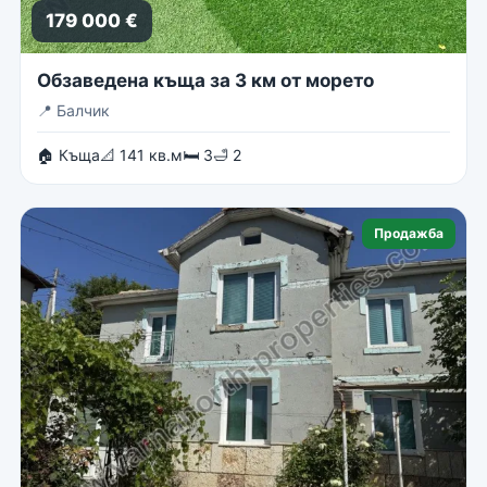
179 000 €
Обзаведена къща за 3 км от морето
📍
Балчик
🏠 Къща
📐 141 кв.м
🛏 3
🛁 2
Продажба