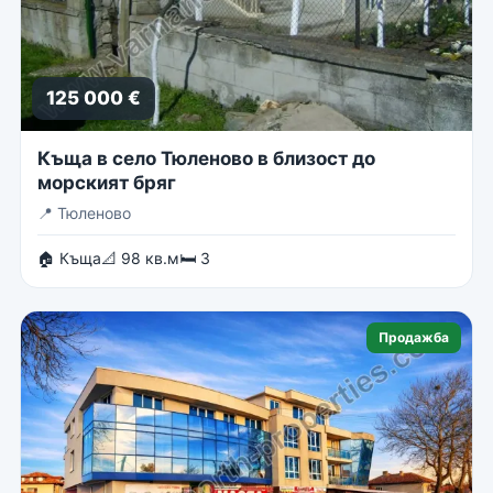
125 000 €
Къща в село Тюленово в близост до
морският бряг
📍
Тюленово
🏠 Къща
📐 98 кв.м
🛏 3
Продажба