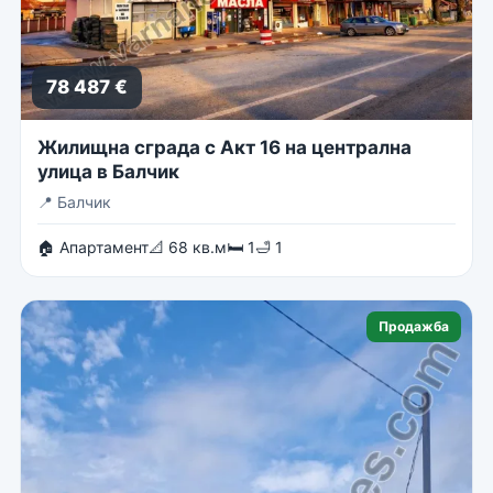
78 487 €
Жилищна сграда с Акт 16 на централна
улица в Балчик
📍
Балчик
🏠 Апартамент
📐 68 кв.м
🛏 1
🛁 1
Продажба