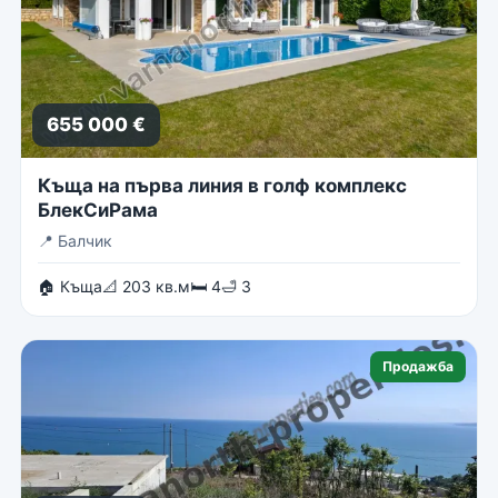
655 000 €
Къща на първа линия в голф комплекс
БлекСиРама
📍
Балчик
🏠 Къща
📐 203 кв.м
🛏 4
🛁 3
Продажба