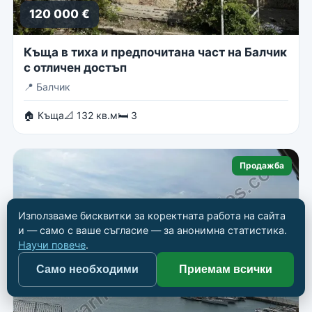
120 000 €
Къща в тиха и предпочитана част на Балчик
с отличен достъп
📍
Балчик
🏠 Къща
📐 132 кв.м
🛏 3
Продажба
Използваме бисквитки за коректната работа на сайта
и — само с ваше съгласие — за анонимна статистика.
Научи повече
.
Само необходими
Приемам всички