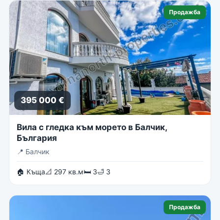
Продажба
395 000 €
Вила с гледка към морето в Балчик,
България
📍
Балчик
🏠 Къща
📐 297 кв.м
🛏 3
🛁 3
Продажба