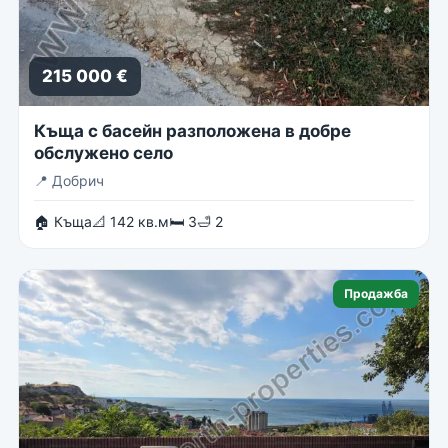
215 000 €
Къща с басейн разположена в добре
обслужено село
📍
Добрич
🏠 Къща
📐 142 кв.м
🛏 3
🛁 2
Продажба