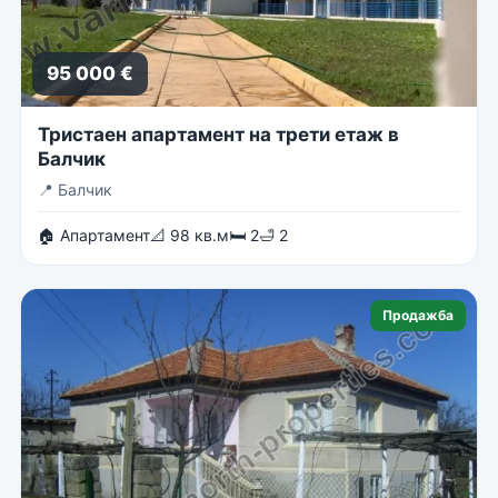
95 000 €
Тристаен апартамент на трети етаж в
Балчик
📍
Балчик
🏠 Апартамент
📐 98 кв.м
🛏 2
🛁 2
Продажба