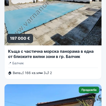
197 000 €
Къща с частична морска панорама в една
от близките вилни зони в гр. Балчик
📍
Балчик
🏠 Вила
📐 166 кв.м
🛏 3
🛁 2
Продажба