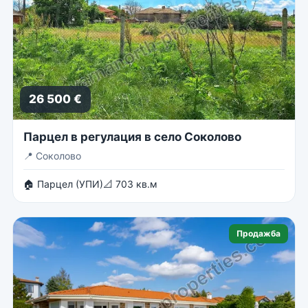
26 500 €
Парцел в регулация в село Соколово
📍
Соколово
🏠 Парцел (УПИ)
📐 703 кв.м
Продажба