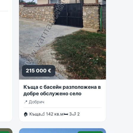
215 000 €
Къща с басейн разположена в
добре обслужено село
📍
Добрич
🏠 Къща
📐 142 кв.м
🛏 3
🛁 2