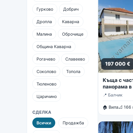
Гурково
Добрич
Дропла
Каварна
Малина
Оброчище
Община Каварна
Рогачево
Славеево
197 000 €
Соколово
Топола
Къща с час
Тюленово
панорама в 
вилни зони 
📍
Балчик
Царичино
🏠 Вила
📐 166
СДЕЛКА
Всички
Продажба