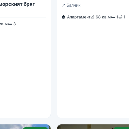
 морският бряг
📍
Балчик
🏠 Апартамент
📐 68 кв.м
🛏 1
🛁 1
кв.м
🛏 3