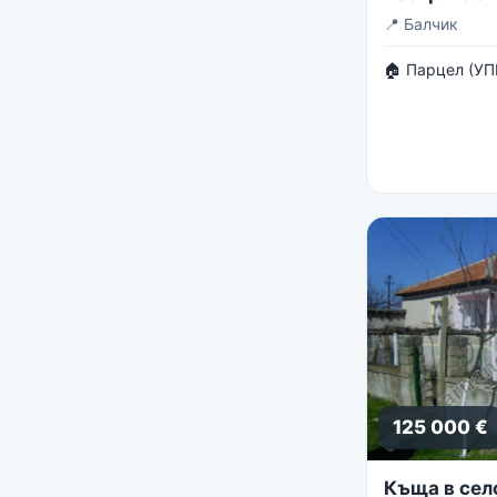
панорама
📍
Балчик
🏠 Парцел (УП
125 000 €
Къща в сел