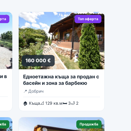
ерта
Топ оферта
160 000 €
и в
Едноетажна къща за продан с
басейн и зона за барбекю
📍
Добрич
🏠 Къща
📐 129 кв.м
🛏 3
🛁 2
жба
Продажба