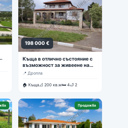
198 000 €
Къща в отлично състояние с
възможност за живеене на
две семейства
📍
Дропла
🏠 Къща
📐 200 кв.м
🛏 4
🛁 2
жба
Продажба