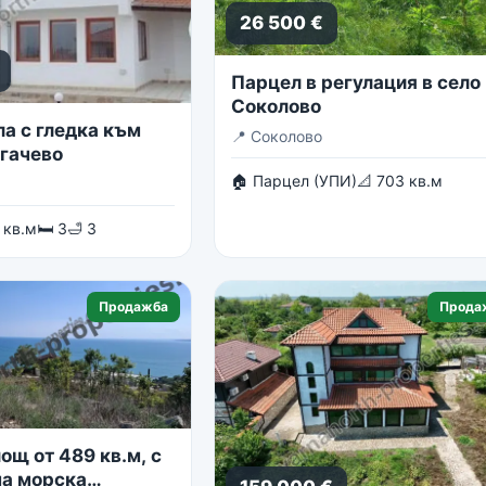
26 500 €
Парцел в регулация в село
Соколово
ла с гледка към
📍
Соколово
огачево
🏠 Парцел (УПИ)
📐 703 кв.м
 кв.м
🛏 3
🛁 3
Продажба
Прода
ощ от 489 кв.м, с
а морска