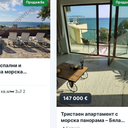
Продажба
Прода
спални и
а морска
 кв.м
🛏 3
🛁 2
147 000 €
Тристаен апартамент с
морска панорама – Бяла
Лагуна, комплекс Golf Coa