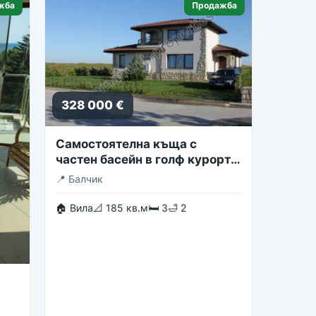
жба
Продажба
328 000 €
Самостоятелна къща с
частен басейн в голф курорта
Блексирама
📍
Балчик
🏠 Вила
📐 185 кв.м
🛏 3
🛁 2
st