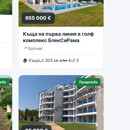
655 000 €
Къща на първа линия в голф
комплекс БлекСиРама
📍
Балчик
🏠 Къща
📐 203 кв.м
🛏 4
🛁 3
жба
Продажба