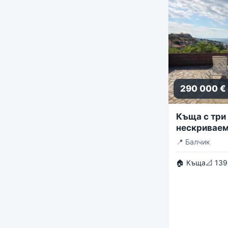
290 000 €
Къща с три 
нескриваем
панорама
📍
Балчик
🏠 Къща
📐 139