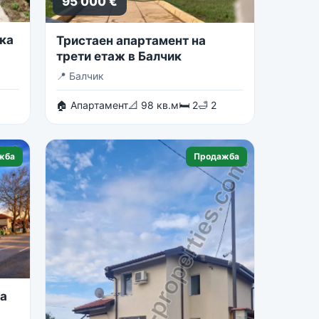
95 000 €
ка
Тристаен апартамент на
трети етаж в Балчик
📍
Балчик
🏠 Апартамент
📐 98 кв.м
🛏 2
🛁 2
жба
Продажба
на