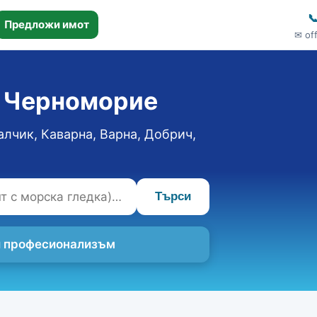

Предложи имот
✉ of
о Черноморие
алчик, Каварна, Варна, Добрич,
Търси
 и професионализъм