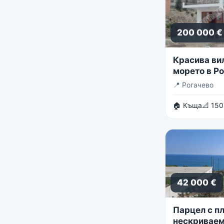
200 000 €
Красива ви
морето в Р
📍
Рогачево
🏠 Къща
📐 150
42 000 €
Парцел с пл
нескриваем