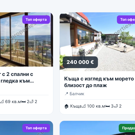
Топ оферта
Топ оф
240 000 €
с 2 спални с
Къща с изглед към морето 
 гледка към
близост до плаж
о море
📍
Балчик
📐 69 кв.м
🛏 2
🛁 2
🏠 Къща
📐 100 кв.м
🛏 3
🛁 2
Топ оферта
Прода