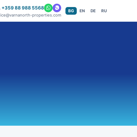
 +359 88 988 5568
BG
EN
DE
RU
fice@varnanorth-properties.com