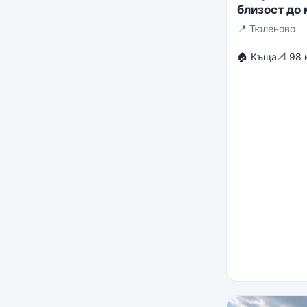
близост до
📍
Тюленово
🏠 Къща
📐 98 