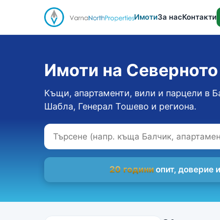
Имоти
За нас
Контакти
Имоти на Севернот
Къщи, апартаменти, вили и парцели в Б
Шабла, Генерал Тошево и региона.
20 години
опит, доверие