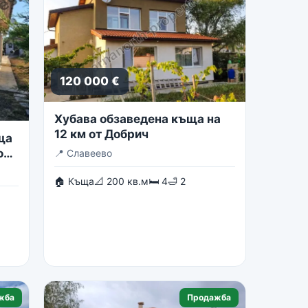
120 000 €
Хубава обзаведена къща на
12 км от Добрич
ща
о
📍
Славеево
🏠 Къща
📐 200 кв.м
🛏 4
🛁 2
жба
Продажба