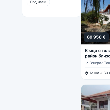
Под наем
89 950 €
Къща с голя
район близо
Тошево
📍
Генерал То
🏠 Къща
📐 89 