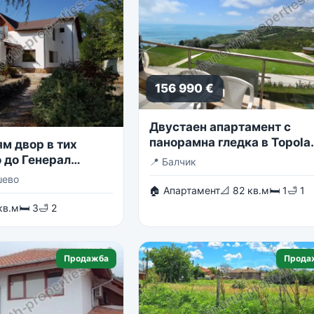
156 990 €
Двустаен апартамент с
панорамна гледка в Topola
м двор в тих
Skies
 до Генерал
📍
Балчик
шево
🏠 Апартамент
📐 82 кв.м
🛏 1
🛁 1
кв.м
🛏 3
🛁 2
Продажба
Прода