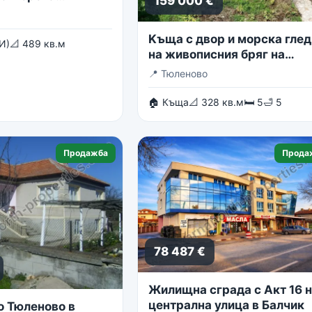
159 000 €
Kъща с двор и морска глед
И)
📐 489 кв.м
на живописния бряг на
Тюленово
📍
Тюленово
🏠 Къща
📐 328 кв.м
🛏 5
🛁 5
Продажба
Прода
78 487 €
Жилищна сграда с Акт 16 
централна улица в Балчик
о Тюленово в