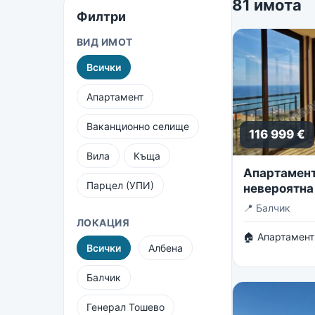
81 имота
Филтри
ВИД ИМОТ
Всички
Апартамент
Ваканционно селище
116 999 €
Вила
Къща
Апартамент 
Парцел (УПИ)
невероятна
безкрайнот
📍
Балчик
ЛОКАЦИЯ
🏠 Апартамент
Всички
Албена
Балчик
Генерал Тошево