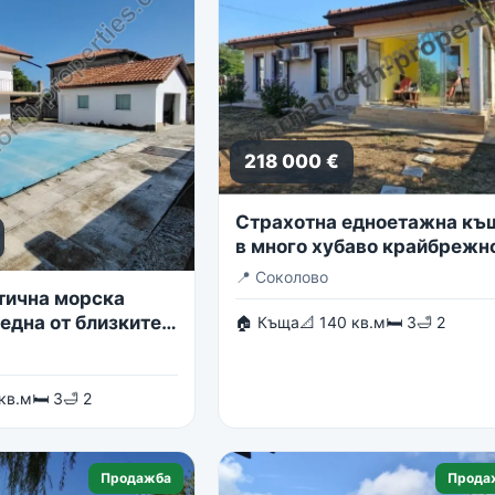
218 000 €
Страхотна едноетажна къ
в много хубаво крайбрежн
село
📍
Соколово
тична морска
една от близките
🏠 Къща
📐 140 кв.м
🛏 3
🛁 2
в гр. Балчик
 кв.м
🛏 3
🛁 2
Продажба
Прода