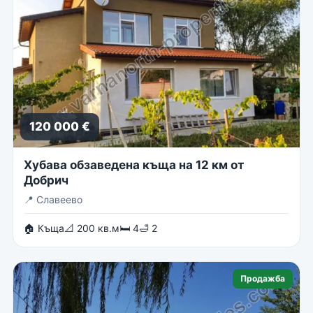
120 000 €
Хубава обзаведена къща на 12 км от
Добрич
📍
Славеево
🏠 Къща
📐 200 кв.м
🛏 4
🛁 2
Продажба