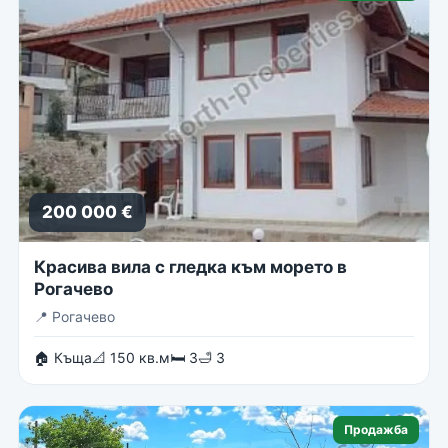
200 000 €
Красива вила с гледка към морето в
Рогачево
📍
Рогачево
🏠 Къща
📐 150 кв.м
🛏 3
🛁 3
Продажба