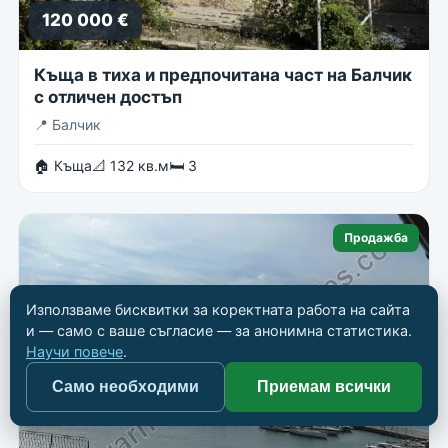
120 000 €
Къща в тиха и предпочитана част на Балчик
с отличен достъп
📍
Балчик
🏠 Къща
📐 132 кв.м
🛏 3
Продажба
Използваме бисквитки за коректната работа на сайта
и — само с ваше съгласие — за анонимна статистика.
Научи повече
.
Само необходими
Приемам всички