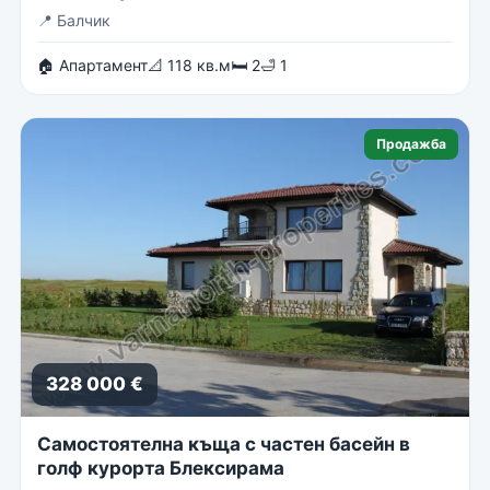
📍
Балчик
🏠 Апартамент
📐 118 кв.м
🛏 2
🛁 1
Продажба
328 000 €
Самостоятелна къща с частен басейн в
голф курорта Блексирама