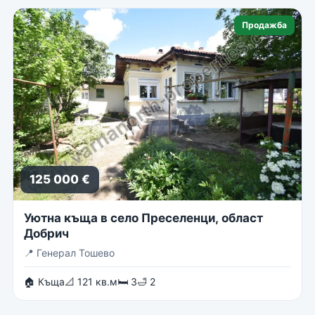
Продажба
125 000 €
Уютна къща в село Преселенци, област
Добрич
📍
Генерал Тошево
🏠 Къща
📐 121 кв.м
🛏 3
🛁 2