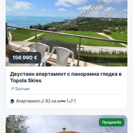
156 990 €
Двустаен апартамент с панорамна гледка в
Topola Skies
📍
Балчик
🏠 Апартамент
📐 82 кв.м
🛏 1
🛁 1
Продажба