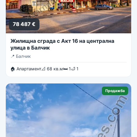
78 487 €
Жилищна сграда с Акт 16 на централна
улица в Балчик
📍
Балчик
🏠 Апартамент
📐 68 кв.м
🛏 1
🛁 1
Продажба