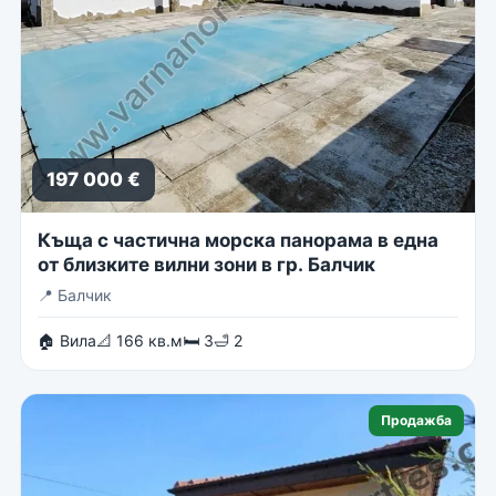
197 000 €
Къща с частична морска панорама в една
от близките вилни зони в гр. Балчик
📍
Балчик
🏠 Вила
📐 166 кв.м
🛏 3
🛁 2
Продажба