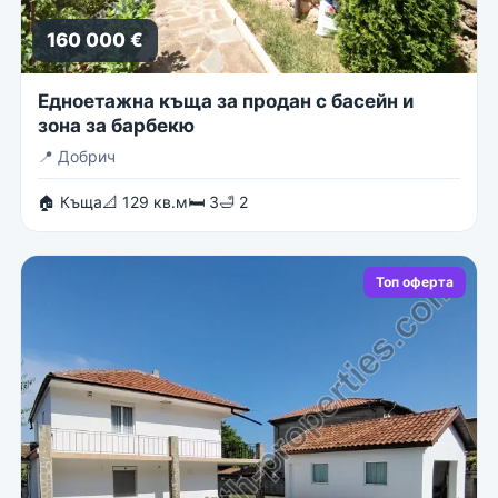
160 000 €
Едноетажна къща за продан с басейн и
зона за барбекю
📍
Добрич
🏠 Къща
📐 129 кв.м
🛏 3
🛁 2
Топ оферта