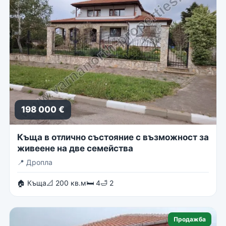
198 000 €
Къща в отлично състояние с възможност за
живеене на две семейства
📍
Дропла
🏠 Къща
📐 200 кв.м
🛏 4
🛁 2
Продажба