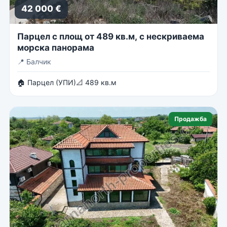
42 000 €
Парцел с площ от 489 кв.м, с нескриваема
морска панорама
📍
Балчик
🏠 Парцел (УПИ)
📐 489 кв.м
Продажба