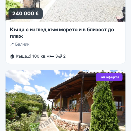
240 000 €
Къща с изглед към морето и в близост до
плаж
📍
Балчик
🏠 Къща
📐 100 кв.м
🛏 3
🛁 2
Топ оферта