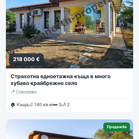
218 000 €
Страхотна едноетажна къща в много
хубаво крайбрежно село
📍
Соколово
🏠 Къща
📐 140 кв.м
🛏 3
🛁 2
Продажба