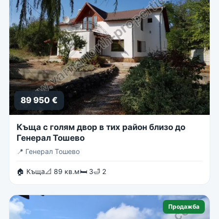
89 950 €
Къща с голям двор в тих район близо до
Генерал Тошево
📍
Генерал Тошево
🏠 Къща
📐 89 кв.м
🛏 3
🛁 2
Продажба