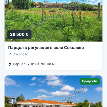
26 500 €
Парцел в регулация в село Соколово
📍
Соколово
🏠 Парцел (УПИ)
📐 703 кв.м
Продажба