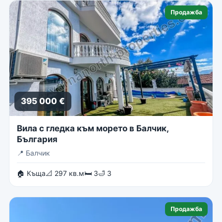
Продажба
395 000 €
Вила с гледка към морето в Балчик,
България
📍
Балчик
🏠 Къща
📐 297 кв.м
🛏 3
🛁 3
Продажба