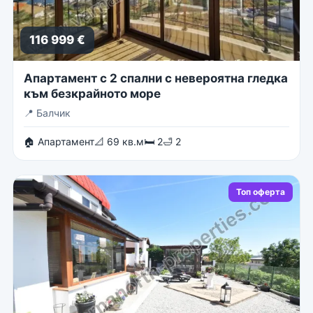
116 999 €
Апартамент с 2 спални с невероятна гледка
към безкрайното море
📍
Балчик
🏠 Апартамент
📐 69 кв.м
🛏 2
🛁 2
Топ оферта