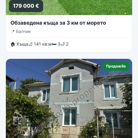
179 000 €
Обзаведена къща за 3 км от морето
📍
Балчик
🏠 Къща
📐 141 кв.м
🛏 3
🛁 2
Продажба