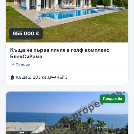
655 000 €
Къща на първа линия в голф комплекс
БлекСиРама
📍
Балчик
🏠 Къща
📐 203 кв.м
🛏 4
🛁 3
Продажба