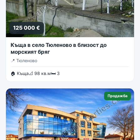
125 000 €
Къща в село Тюленово в близост до
морският бряг
📍
Тюленово
🏠 Къща
📐 98 кв.м
🛏 3
Продажба