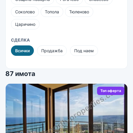
Соколово
Топола
Тюленово
Царичино
СДЕЛКА
Всички
Продажба
Под наем
87 имота
Топ оферта