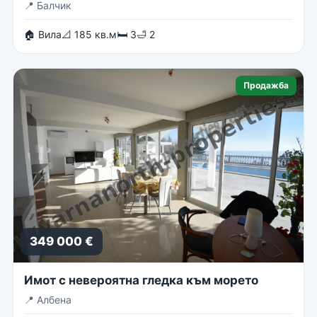
📍
Балчик
🏠 Вила
📐 185 кв.м
🛏 3
🛁 2
Продажба
349 000 €
Имот с невероятна гледка към морето
📍
Албена