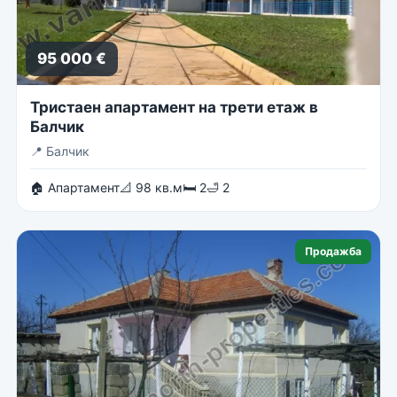
95 000 €
Тристаен апартамент на трети етаж в
Балчик
📍
Балчик
🏠 Апартамент
📐 98 кв.м
🛏 2
🛁 2
Продажба