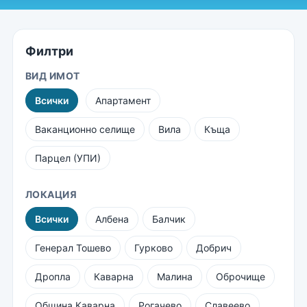
Филтри
ВИД ИМОТ
Всички
Апартамент
Ваканционно селище
Вила
Къща
Парцел (УПИ)
ЛОКАЦИЯ
Всички
Албена
Балчик
Генерал Тошево
Гурково
Добрич
Дропла
Каварна
Малина
Оброчище
Община Каварна
Рогачево
Славеево