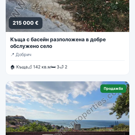
215 000 €
Къща с басейн разположена в добре
обслужено село
📍
Добрич
🏠 Къща
📐 142 кв.м
🛏 3
🛁 2
Продажба