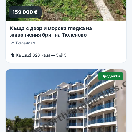
159 000 €
Kъща с двор и морска гледка на
живописния бряг на Тюленово
📍
Тюленово
🏠 Къща
📐 328 кв.м
🛏 5
🛁 5
Продажба