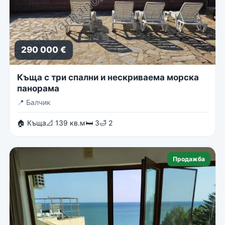
290 000 €
Къща с три спални и нескриваема морска
панорама
📍
Балчик
🏠 Къща
📐 139 кв.м
🛏 3
🛁 2
Продажба