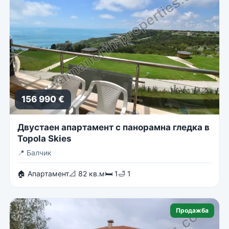
156 990 €
Двустаен апартамент с панорамна гледка в
Topola Skies
📍
Балчик
🏠 Апартамент
📐 82 кв.м
🛏 1
🛁 1
Продажба