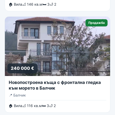
🏠 Вила
📐 146 кв.м
🛏 3
🛁 2
Продажба
240 000 €
Новопостроена къща с фронтална гледка
към морето в Балчик
📍
Балчик
🏠 Вила
📐 116 кв.м
🛏 3
🛁 2