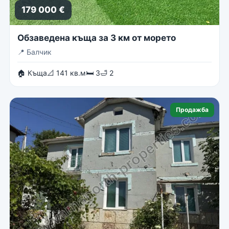
179 000 €
Обзаведена къща за 3 км от морето
📍
Балчик
🏠 Къща
📐 141 кв.м
🛏 3
🛁 2
Продажба