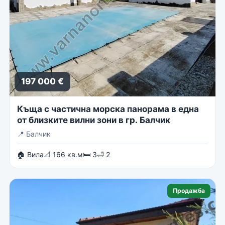
197 000 €
Къща с частична морска панорама в една
от близките вилни зони в гр. Балчик
📍
Балчик
🏠 Вила
📐 166 кв.м
🛏 3
🛁 2
Продажба