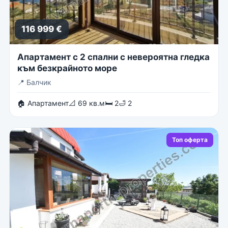
116 999 €
Апартамент с 2 спални с невероятна гледка
към безкрайното море
📍
Балчик
🏠 Апартамент
📐 69 кв.м
🛏 2
🛁 2
Топ оферта