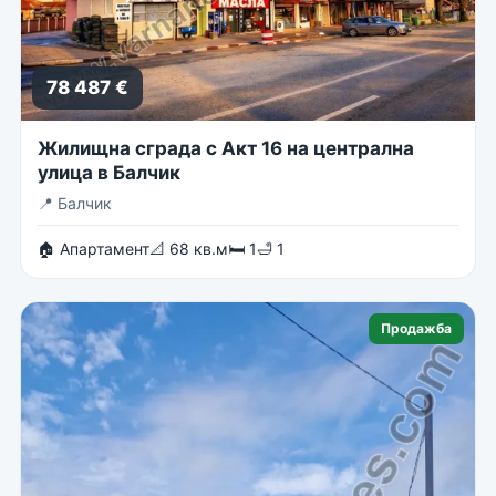
78 487 €
Жилищна сграда с Акт 16 на централна
улица в Балчик
📍
Балчик
🏠 Апартамент
📐 68 кв.м
🛏 1
🛁 1
Продажба