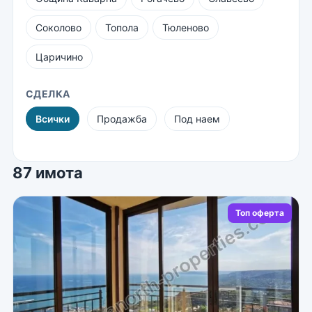
Соколово
Топола
Тюленово
Царичино
СДЕЛКА
Всички
Продажба
Под наем
87 имота
Топ оферта