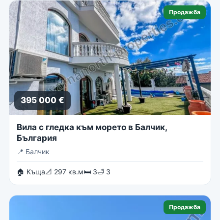
Продажба
395 000 €
Вила с гледка към морето в Балчик,
България
📍
Балчик
🏠 Къща
📐 297 кв.м
🛏 3
🛁 3
Продажба