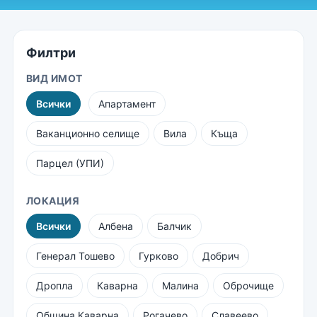
Филтри
ВИД ИМОТ
Всички
Апартамент
Ваканционно селище
Вила
Къща
Парцел (УПИ)
ЛОКАЦИЯ
Всички
Албена
Балчик
Генерал Тошево
Гурково
Добрич
Дропла
Каварна
Малина
Оброчище
Община Каварна
Рогачево
Славеево