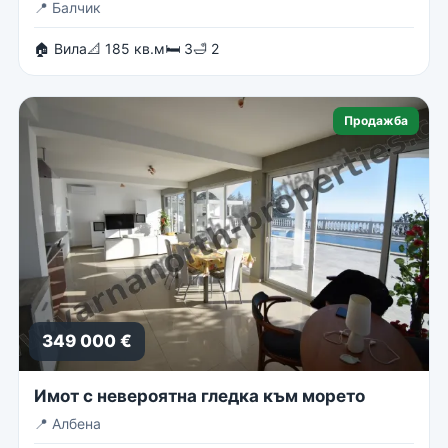
📍
Балчик
🏠 Вила
📐 185 кв.м
🛏 3
🛁 2
Продажба
349 000 €
Имот с невероятна гледка към морето
📍
Албена