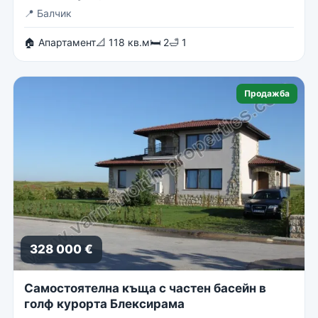
📍
Балчик
🏠 Апартамент
📐 118 кв.м
🛏 2
🛁 1
Продажба
328 000 €
Самостоятелна къща с частен басейн в
голф курорта Блексирама