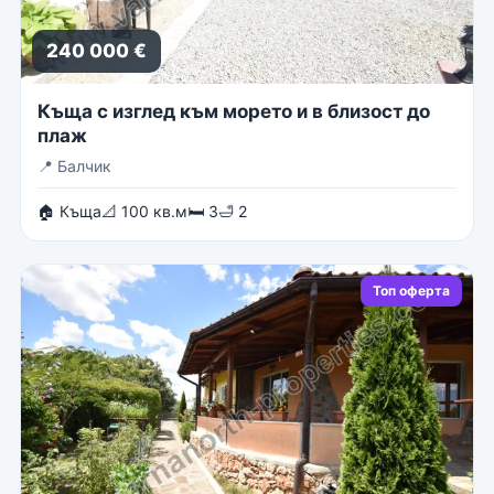
240 000 €
Къща с изглед към морето и в близост до
плаж
📍
Балчик
🏠 Къща
📐 100 кв.м
🛏 3
🛁 2
Топ оферта