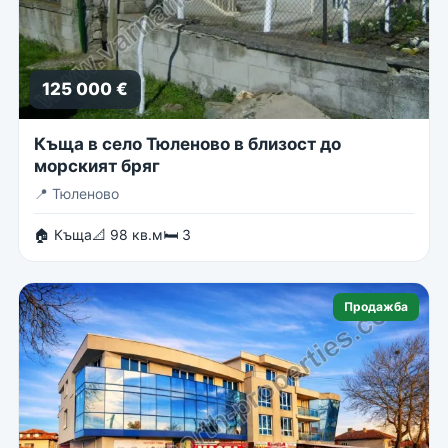
125 000 €
Къща в село Тюленово в близост до
морският бряг
📍
Тюленово
🏠 Къща
📐 98 кв.м
🛏 3
Продажба