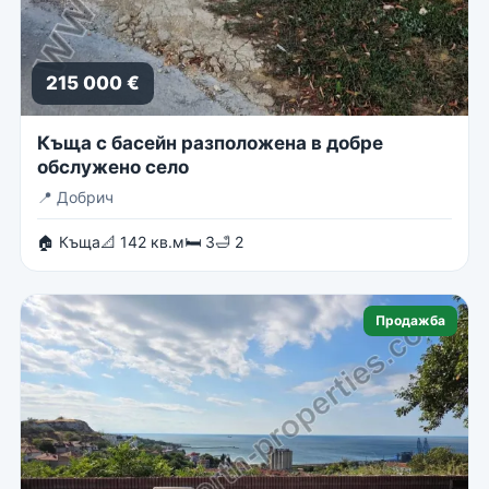
215 000 €
Къща с басейн разположена в добре
обслужено село
📍
Добрич
🏠 Къща
📐 142 кв.м
🛏 3
🛁 2
Продажба