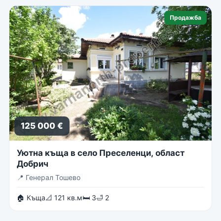
Продажба
125 000 €
Уютна къща в село Преселенци, област
Добрич
📍
Генерал Тошево
🏠 Къща
📐 121 кв.м
🛏 3
🛁 2