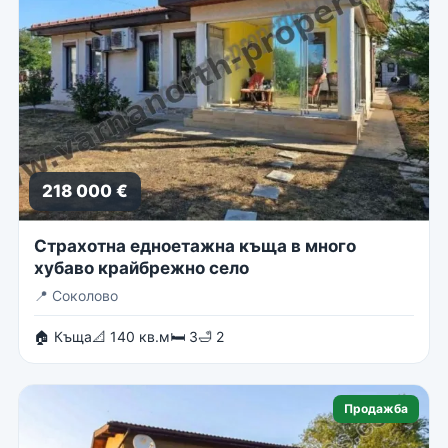
218 000 €
Страхотна едноетажна къща в много
хубаво крайбрежно село
📍
Соколово
🏠 Къща
📐 140 кв.м
🛏 3
🛁 2
Продажба