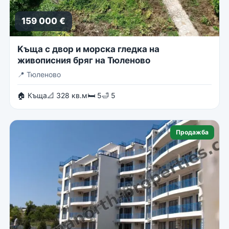
159 000 €
Kъща с двор и морска гледка на
живописния бряг на Тюленово
📍
Тюленово
🏠 Къща
📐 328 кв.м
🛏 5
🛁 5
Продажба