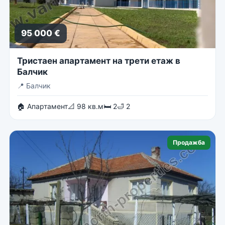
95 000 €
Тристаен апартамент на трети етаж в
Балчик
📍
Балчик
🏠 Апартамент
📐 98 кв.м
🛏 2
🛁 2
Продажба