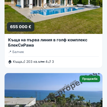
655 000 €
Къща на първа линия в голф комплекс
БлекСиРама
📍
Балчик
🏠 Къща
📐 203 кв.м
🛏 4
🛁 3
Продажба