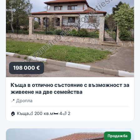
198 000 €
Къща в отлично състояние с възможност за
живеене на две семейства
📍
Дропла
🏠 Къща
📐 200 кв.м
🛏 4
🛁 2
Продажба