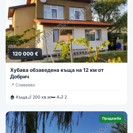
120 000 €
Хубава обзаведена къща на 12 км от
Добрич
📍
Славеево
🏠 Къща
📐 200 кв.м
🛏 4
🛁 2
Продажба