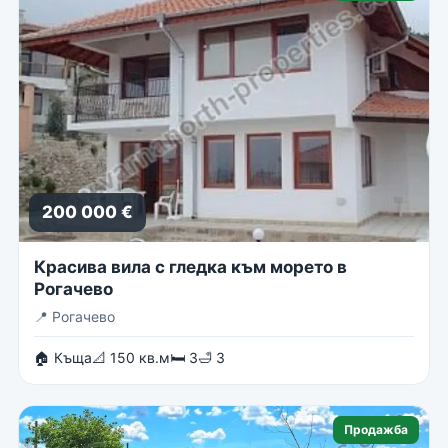
200 000 €
Красива вила с гледка към морето в
Рогачево
📍
Рогачево
🏠 Къща
📐 150 кв.м
🛏 3
🛁 3
Продажба