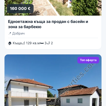
160 000 €
Едноетажна къща за продан с басейн и
зона за барбекю
📍
Добрич
🏠 Къща
📐 129 кв.м
🛏 3
🛁 2
Топ оферта