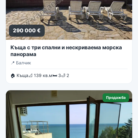
290 000 €
Къща с три спални и нескриваема морска
панорама
📍
Балчик
🏠 Къща
📐 139 кв.м
🛏 3
🛁 2
Продажба