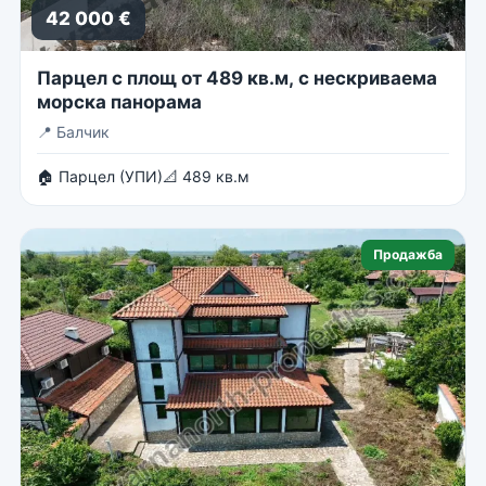
42 000 €
Парцел с площ от 489 кв.м, с нескриваема
морска панорама
📍
Балчик
🏠 Парцел (УПИ)
📐 489 кв.м
Продажба