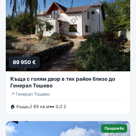
89 950 €
Къща с голям двор в тих район близо до
Генерал Тошево
📍
Генерал Тошево
🏠 Къща
📐 89 кв.м
🛏 3
🛁 2
Продажба