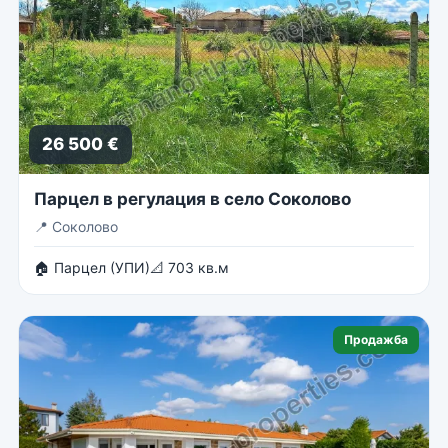
26 500 €
Парцел в регулация в село Соколово
📍
Соколово
🏠 Парцел (УПИ)
📐 703 кв.м
Продажба