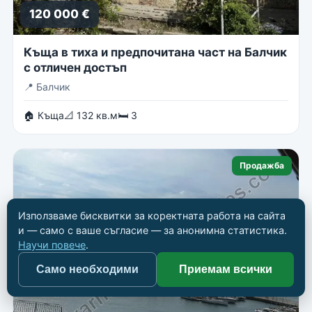
120 000 €
Къща в тиха и предпочитана част на Балчик
с отличен достъп
📍
Балчик
🏠 Къща
📐 132 кв.м
🛏 3
Продажба
Използваме бисквитки за коректната работа на сайта
и — само с ваше съгласие — за анонимна статистика.
Научи повече
.
Само необходими
Приемам всички