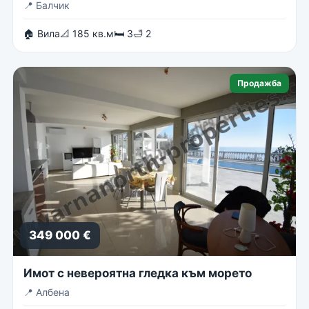
📍
Балчик
🏠 Вила
📐 185 кв.м
🛏 3
🛁 2
Продажба
349 000 €
Имот с невероятна гледка към морето
📍
Албена