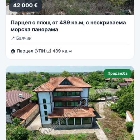
42 000 €
Парцел с площ от 489 кв.м, с нескриваема
морска панорама
📍
Балчик
🏠 Парцел (УПИ)
📐 489 кв.м
Продажба