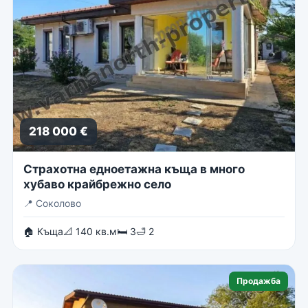
218 000 €
Страхотна едноетажна къща в много
хубаво крайбрежно село
📍
Соколово
🏠 Къща
📐 140 кв.м
🛏 3
🛁 2
Продажба