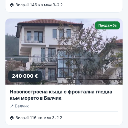
🏠 Вила
📐 146 кв.м
🛏 3
🛁 2
Продажба
240 000 €
Новопостроена къща с фронтална гледка
към морето в Балчик
📍
Балчик
🏠 Вила
📐 116 кв.м
🛏 3
🛁 2