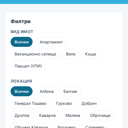
Филтри
ВИД ИМОТ
Всички
Апартамент
Ваканционно селище
Вила
Къща
Парцел (УПИ)
ЛОКАЦИЯ
Всички
Албена
Балчик
Генерал Тошево
Гурково
Добрич
Дропла
Каварна
Малина
Оброчище
Община Каварна
Рогачево
Славеево