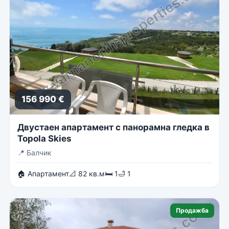
156 990 €
Двустаен апартамент с панорамна гледка в
Topola Skies
📍
Балчик
🏠 Апартамент
📐 82 кв.м
🛏 1
🛁 1
Продажба