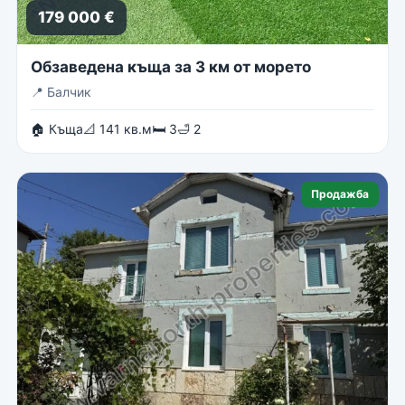
179 000 €
Обзаведена къща за 3 км от морето
📍
Балчик
🏠 Къща
📐 141 кв.м
🛏 3
🛁 2
Продажба