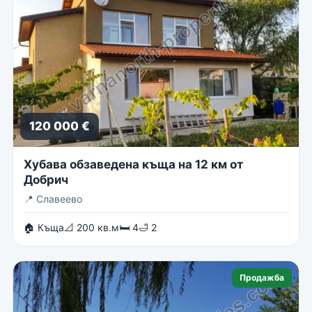
120 000 €
Хубава обзаведена къща на 12 км от
Добрич
📍
Славеево
🏠 Къща
📐 200 кв.м
🛏 4
🛁 2
Продажба