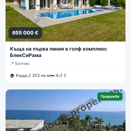
655 000 €
Къща на първа линия в голф комплекс
БлекСиРама
📍
Балчик
🏠 Къща
📐 203 кв.м
🛏 4
🛁 3
Продажба