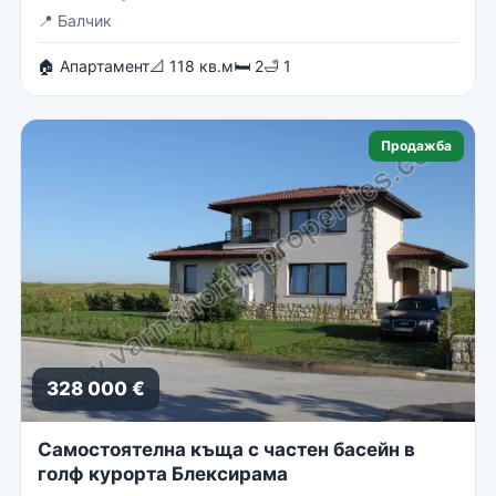
📍
Балчик
🏠 Апартамент
📐 118 кв.м
🛏 2
🛁 1
Продажба
328 000 €
Самостоятелна къща с частен басейн в
голф курорта Блексирама