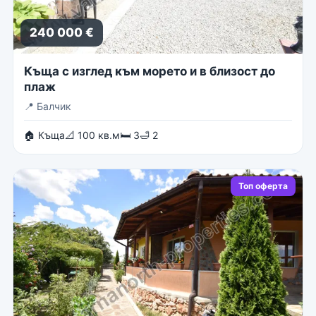
240 000 €
Къща с изглед към морето и в близост до
плаж
📍
Балчик
🏠 Къща
📐 100 кв.м
🛏 3
🛁 2
Топ оферта