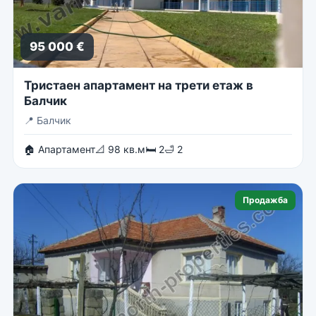
95 000 €
Тристаен апартамент на трети етаж в
Балчик
📍
Балчик
🏠 Апартамент
📐 98 кв.м
🛏 2
🛁 2
Продажба