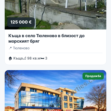
125 000 €
Къща в село Тюленово в близост до
морският бряг
📍
Тюленово
🏠 Къща
📐 98 кв.м
🛏 3
Продажба