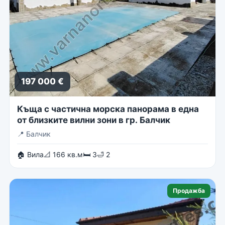
197 000 €
Къща с частична морска панорама в една
от близките вилни зони в гр. Балчик
📍
Балчик
🏠 Вила
📐 166 кв.м
🛏 3
🛁 2
Продажба