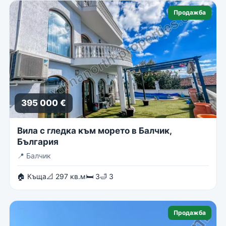
Продажба
395 000 €
Вила с гледка към морето в Балчик,
България
📍
Балчик
🏠 Къща
📐 297 кв.м
🛏 3
🛁 3
Продажба