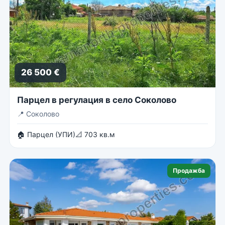
26 500 €
Парцел в регулация в село Соколово
📍
Соколово
🏠 Парцел (УПИ)
📐 703 кв.м
Продажба