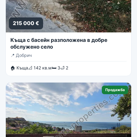
215 000 €
Къща с басейн разположена в добре
обслужено село
📍
Добрич
🏠 Къща
📐 142 кв.м
🛏 3
🛁 2
Продажба