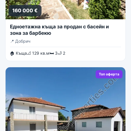
160 000 €
Едноетажна къща за продан с басейн и
зона за барбекю
📍
Добрич
🏠 Къща
📐 129 кв.м
🛏 3
🛁 2
Топ оферта