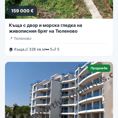
159 000 €
Kъща с двор и морска гледка на
живописния бряг на Тюленово
📍
Тюленово
🏠 Къща
📐 328 кв.м
🛏 5
🛁 5
Продажба