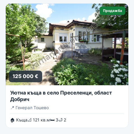
Продажба
125 000 €
Уютна къща в село Преселенци, област
Добрич
📍
Генерал Тошево
🏠 Къща
📐 121 кв.м
🛏 3
🛁 2