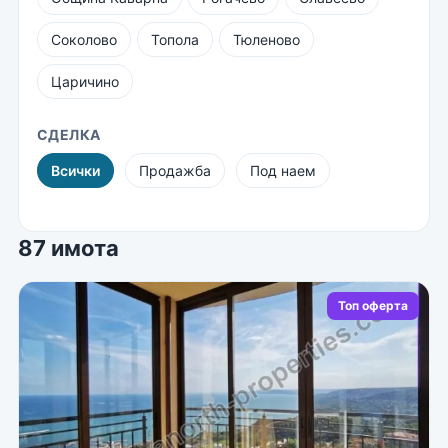
Соколово
Топола
Тюленово
Царичино
СДЕЛКА
Всички
Продажба
Под наем
87 имота
Топ оферта