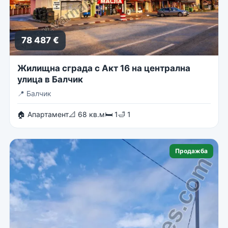
78 487 €
Жилищна сграда с Акт 16 на централна
улица в Балчик
📍
Балчик
🏠 Апартамент
📐 68 кв.м
🛏 1
🛁 1
Продажба