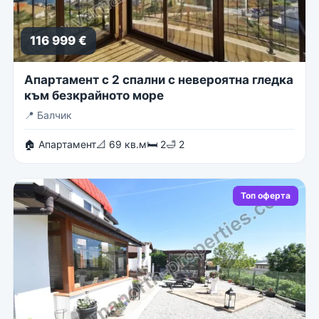
116 999 €
Апартамент с 2 спални с невероятна гледка
към безкрайното море
📍
Балчик
🏠 Апартамент
📐 69 кв.м
🛏 2
🛁 2
Топ оферта