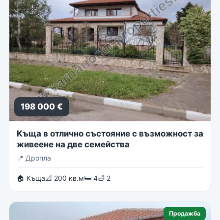
198 000 €
Къща в отлично състояние с възможност за
живеене на две семейства
📍
Дропла
🏠 Къща
📐 200 кв.м
🛏 4
🛁 2
Продажба