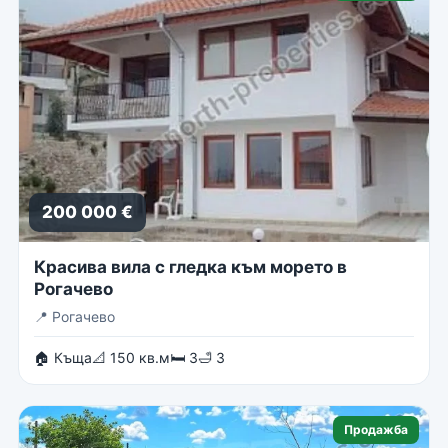
200 000 €
Красива вила с гледка към морето в
Рогачево
📍
Рогачево
🏠 Къща
📐 150 кв.м
🛏 3
🛁 3
Продажба