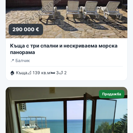
290 000 €
Къща с три спални и нескриваема морска
панорама
📍
Балчик
🏠 Къща
📐 139 кв.м
🛏 3
🛁 2
Продажба