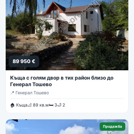
89 950 €
Къща с голям двор в тих район близо до
Генерал Тошево
📍
Генерал Тошево
🏠 Къща
📐 89 кв.м
🛏 3
🛁 2
Продажба