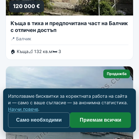
120 000 €
Къща в тиха и предпочитана част на Балчик
с отличен достъп
📍
Балчик
🏠 Къща
📐 132 кв.м
🛏 3
Продажба
Използваме бисквитки за коректната работа на сайта
и — само с ваше съгласие — за анонимна статистика.
Научи повече
.
Само необходими
Приемам всички