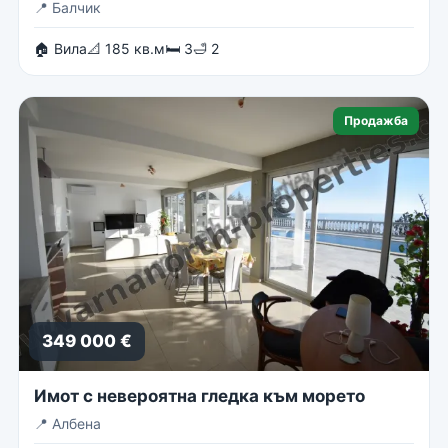
📍
Балчик
🏠 Вила
📐 185 кв.м
🛏 3
🛁 2
Продажба
349 000 €
Имот с невероятна гледка към морето
📍
Албена