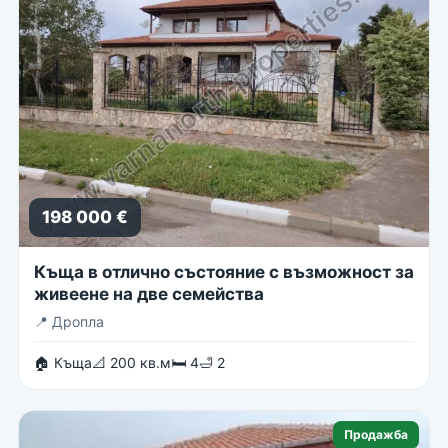
198 000 €
Къща в отлично състояние с възможност за
живеене на две семейства
📍
Дропла
🏠 Къща
📐 200 кв.м
🛏 4
🛁 2
Продажба