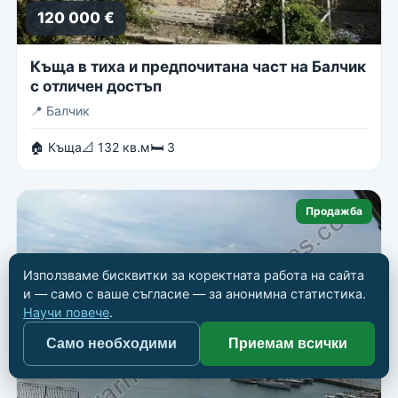
120 000 €
Къща в тиха и предпочитана част на Балчик
с отличен достъп
📍
Балчик
🏠 Къща
📐 132 кв.м
🛏 3
Продажба
Използваме бисквитки за коректната работа на сайта
и — само с ваше съгласие — за анонимна статистика.
Научи повече
.
Само необходими
Приемам всички