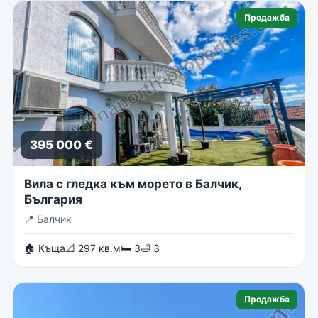
Продажба
395 000 €
Вила с гледка към морето в Балчик,
България
📍
Балчик
🏠 Къща
📐 297 кв.м
🛏 3
🛁 3
Продажба