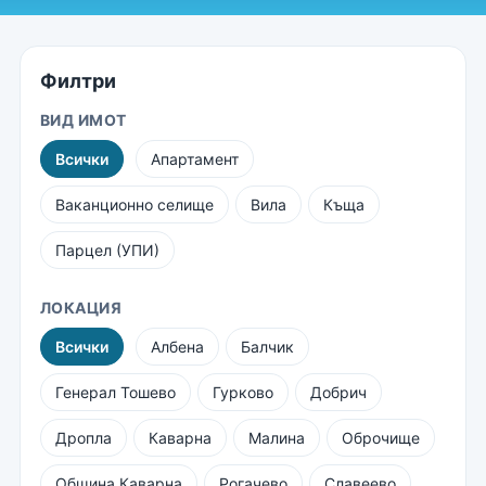
Филтри
ВИД ИМОТ
Всички
Апартамент
Ваканционно селище
Вила
Къща
Парцел (УПИ)
ЛОКАЦИЯ
Всички
Албена
Балчик
Генерал Тошево
Гурково
Добрич
Дропла
Каварна
Малина
Оброчище
Община Каварна
Рогачево
Славеево