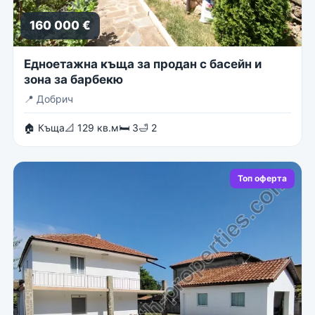
160 000 €
Едноетажна къща за продан с басейн и
зона за барбекю
📍
Добрич
🏠 Къща
📐 129 кв.м
🛏 3
🛁 2
Топ оферта