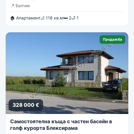
📍
Балчик
🏠 Апартамент
📐 118 кв.м
🛏 2
🛁 1
Продажба
328 000 €
Самостоятелна къща с частен басейн в
голф курорта Блексирама