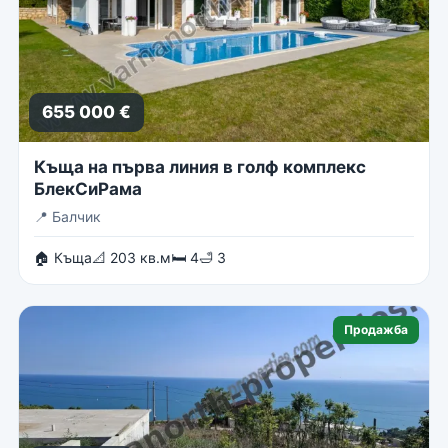
655 000 €
Къща на първа линия в голф комплекс
БлекСиРама
📍
Балчик
🏠 Къща
📐 203 кв.м
🛏 4
🛁 3
Продажба