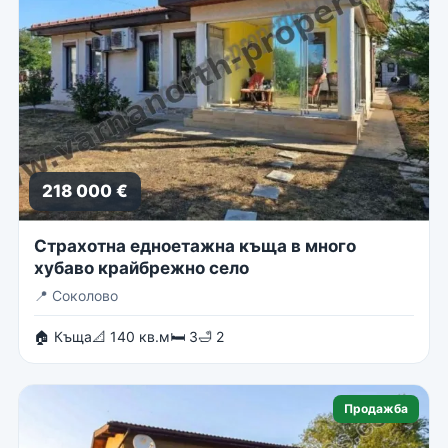
218 000 €
Страхотна едноетажна къща в много
хубаво крайбрежно село
📍
Соколово
🏠 Къща
📐 140 кв.м
🛏 3
🛁 2
Продажба