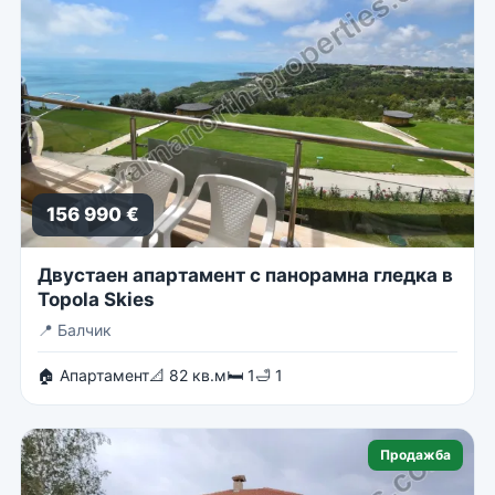
156 990 €
Двустаен апартамент с панорамна гледка в
Topola Skies
📍
Балчик
🏠 Апартамент
📐 82 кв.м
🛏 1
🛁 1
Продажба