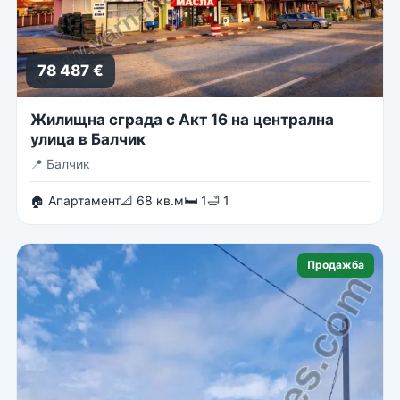
78 487 €
Жилищна сграда с Акт 16 на централна
улица в Балчик
📍
Балчик
🏠 Апартамент
📐 68 кв.м
🛏 1
🛁 1
Продажба