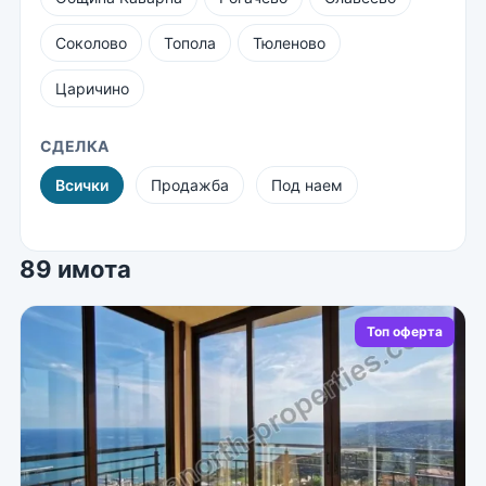
Соколово
Топола
Тюленово
Царичино
СДЕЛКА
Всички
Продажба
Под наем
89 имота
Топ оферта