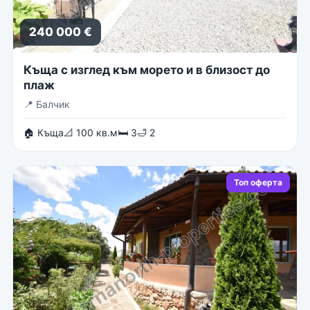
240 000 €
Къща с изглед към морето и в близост до
плаж
📍
Балчик
🏠 Къща
📐 100 кв.м
🛏 3
🛁 2
Топ оферта