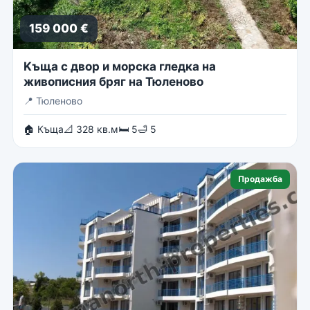
159 000 €
Kъща с двор и морска гледка на
живописния бряг на Тюленово
📍
Тюленово
🏠 Къща
📐 328 кв.м
🛏 5
🛁 5
Продажба