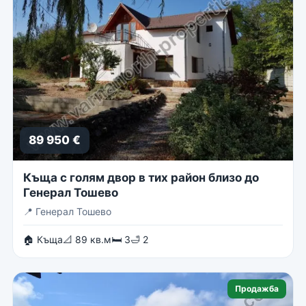
89 950 €
Къща с голям двор в тих район близо до
Генерал Тошево
📍
Генерал Тошево
🏠 Къща
📐 89 кв.м
🛏 3
🛁 2
Продажба