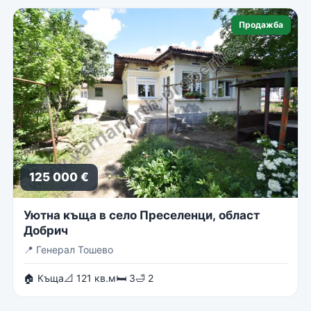
Продажба
125 000 €
Уютна къща в село Преселенци, област
Добрич
📍
Генерал Тошево
🏠 Къща
📐 121 кв.м
🛏 3
🛁 2