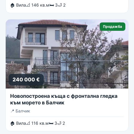
🏠 Вила
📐 146 кв.м
🛏 3
🛁 2
Продажба
240 000 €
Новопостроена къща с фронтална гледка
към морето в Балчик
📍
Балчик
🏠 Вила
📐 116 кв.м
🛏 3
🛁 2