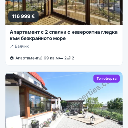
116 999 €
Апартамент с 2 спални с невероятна гледка
към безкрайното море
📍
Балчик
🏠 Апартамент
📐 69 кв.м
🛏 2
🛁 2
Топ оферта