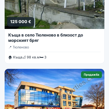
125 000 €
Къща в село Тюленово в близост до
морският бряг
📍
Тюленово
🏠 Къща
📐 98 кв.м
🛏 3
Продажба