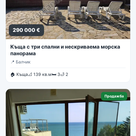
290 000 €
Къща с три спални и нескриваема морска
панорама
📍
Балчик
🏠 Къща
📐 139 кв.м
🛏 3
🛁 2
Продажба