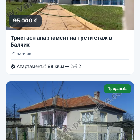
95 000 €
Тристаен апартамент на трети етаж в
Балчик
📍
Балчик
🏠 Апартамент
📐 98 кв.м
🛏 2
🛁 2
Продажба