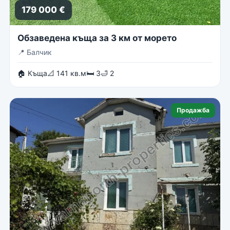
179 000 €
Обзаведена къща за 3 км от морето
📍
Балчик
🏠 Къща
📐 141 кв.м
🛏 3
🛁 2
Продажба