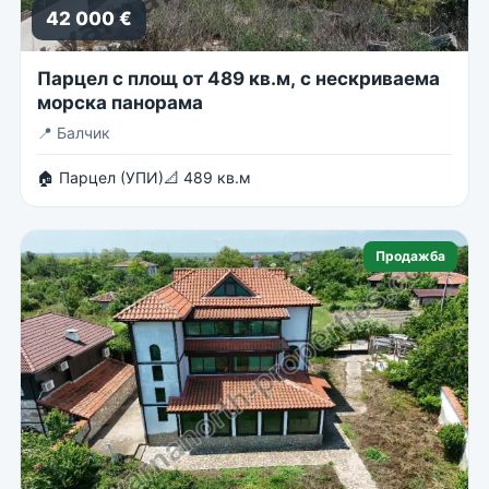
42 000 €
Парцел с площ от 489 кв.м, с нескриваема
морска панорама
📍
Балчик
🏠 Парцел (УПИ)
📐 489 кв.м
Продажба