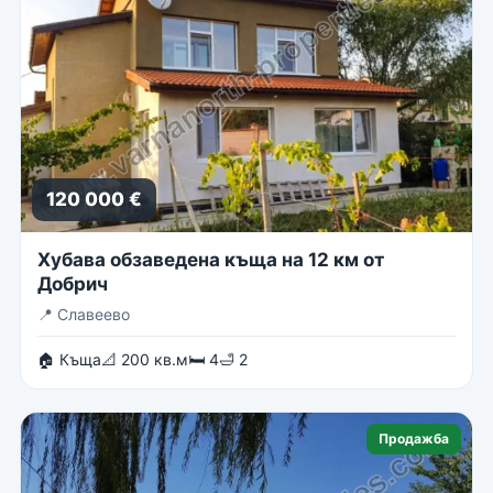
120 000 €
Хубава обзаведена къща на 12 км от
Добрич
📍
Славеево
🏠 Къща
📐 200 кв.м
🛏 4
🛁 2
Продажба