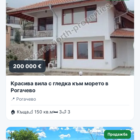
200 000 €
Красива вила с гледка към морето в
Рогачево
📍
Рогачево
🏠 Къща
📐 150 кв.м
🛏 3
🛁 3
Продажба