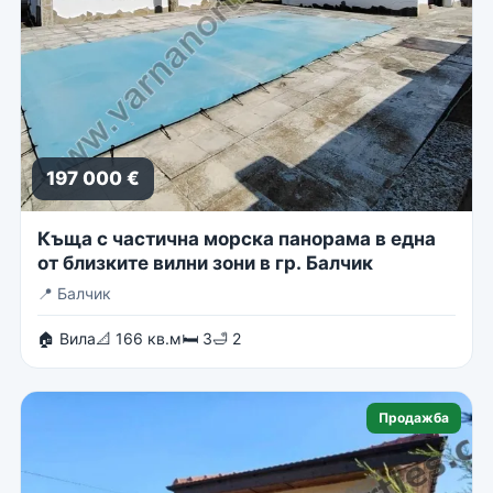
197 000 €
Къща с частична морска панорама в една
от близките вилни зони в гр. Балчик
📍
Балчик
🏠 Вила
📐 166 кв.м
🛏 3
🛁 2
Продажба