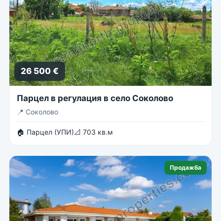
26 500 €
Парцел в регулация в село Соколово
📍
Соколово
🏠 Парцел (УПИ)
📐 703 кв.м
Продажба