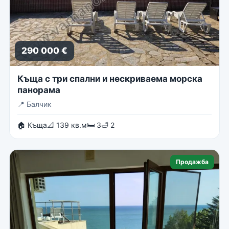
290 000 €
Къща с три спални и нескриваема морска
панорама
📍
Балчик
🏠 Къща
📐 139 кв.м
🛏 3
🛁 2
Продажба