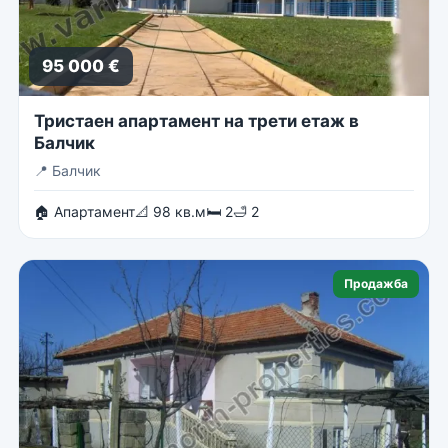
95 000 €
Тристаен апартамент на трети етаж в
Балчик
📍
Балчик
🏠 Апартамент
📐 98 кв.м
🛏 2
🛁 2
Продажба