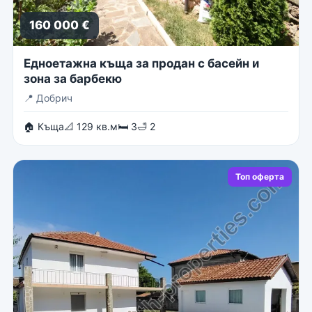
160 000 €
Едноетажна къща за продан с басейн и
зона за барбекю
📍
Добрич
🏠 Къща
📐 129 кв.м
🛏 3
🛁 2
Топ оферта