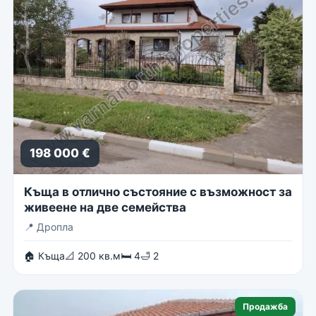
198 000 €
Къща в отлично състояние с възможност за
живеене на две семейства
📍
Дропла
🏠 Къща
📐 200 кв.м
🛏 4
🛁 2
Продажба