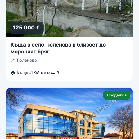
125 000 €
Къща в село Тюленово в близост до
морският бряг
📍
Тюленово
🏠 Къща
📐 98 кв.м
🛏 3
Продажба