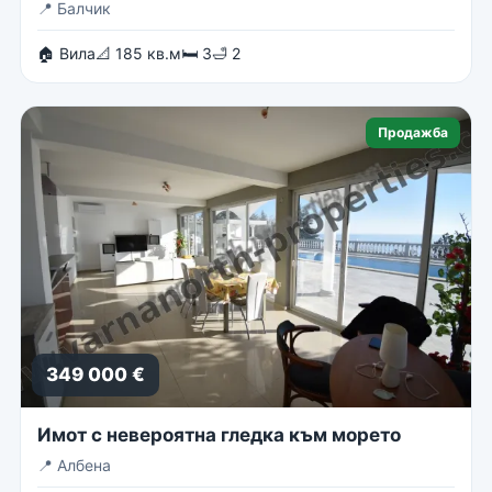
📍
Балчик
🏠 Вила
📐 185 кв.м
🛏 3
🛁 2
Продажба
349 000 €
Имот с невероятна гледка към морето
📍
Албена