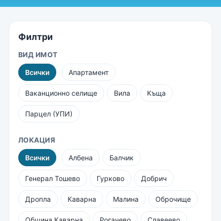
Филтри
ВИД ИМОТ
Всички
Апартамент
Ваканционно селище
Вила
Къща
Парцел (УПИ)
ЛОКАЦИЯ
Всички
Албена
Балчик
Генерал Тошево
Гурково
Добрич
Дропла
Каварна
Малина
Оброчище
Община Каварна
Рогачево
Славеево