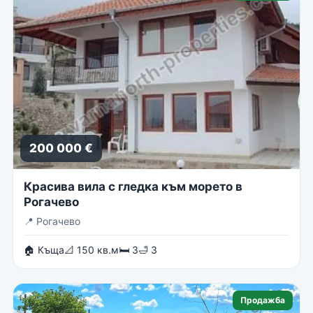
200 000 €
Красива вила с гледка към морето в
Рогачево
📍
Рогачево
🏠 Къща
📐 150 кв.м
🛏 3
🛁 3
Продажба