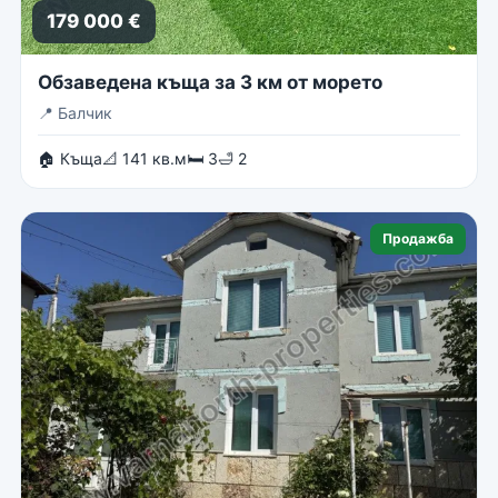
179 000 €
Обзаведена къща за 3 км от морето
📍
Балчик
🏠 Къща
📐 141 кв.м
🛏 3
🛁 2
Продажба