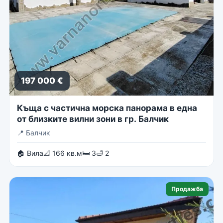
197 000 €
Къща с частична морска панорама в една
от близките вилни зони в гр. Балчик
📍
Балчик
🏠 Вила
📐 166 кв.м
🛏 3
🛁 2
Продажба