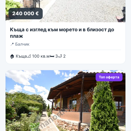
240 000 €
Къща с изглед към морето и в близост до
плаж
📍
Балчик
🏠 Къща
📐 100 кв.м
🛏 3
🛁 2
Топ оферта