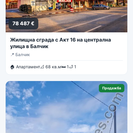
78 487 €
Жилищна сграда с Акт 16 на централна
улица в Балчик
📍
Балчик
🏠 Апартамент
📐 68 кв.м
🛏 1
🛁 1
Продажба