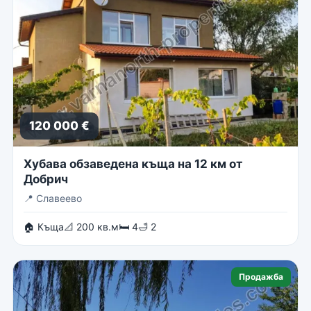
120 000 €
Хубава обзаведена къща на 12 км от
Добрич
📍
Славеево
🏠 Къща
📐 200 кв.м
🛏 4
🛁 2
Продажба