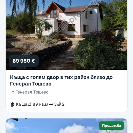
89 950 €
Къща с голям двор в тих район близо до
Генерал Тошево
📍
Генерал Тошево
🏠 Къща
📐 89 кв.м
🛏 3
🛁 2
Продажба