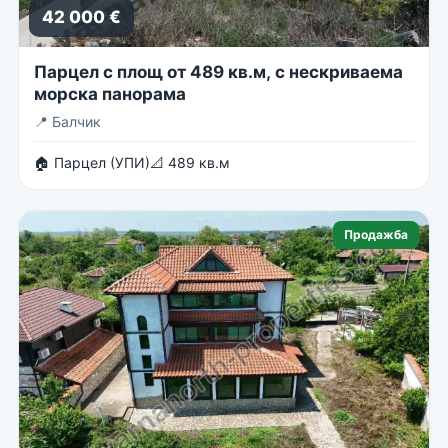
42 000 €
Парцел с площ от 489 кв.м, с нескриваема
морска панорама
📍
Балчик
🏠 Парцел (УПИ)
📐 489 кв.м
Продажба