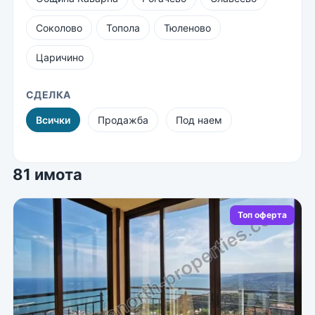
Соколово
Топола
Тюленово
Царичино
СДЕЛКА
Всички
Продажба
Под наем
81 имота
Топ оферта