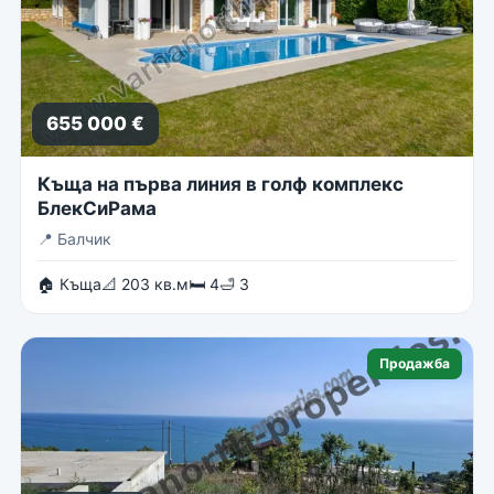
655 000 €
Къща на първа линия в голф комплекс
БлекСиРама
📍
Балчик
🏠 Къща
📐 203 кв.м
🛏 4
🛁 3
Продажба