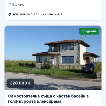
📍
Балчик
🏠 Апартамент
📐 118 кв.м
🛏 2
🛁 1
Продажба
328 000 €
Самостоятелна къща с частен басейн в
голф курорта Блексирама