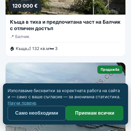
120 000 €
Къща в тиха и предпочитана част на Балчик
с отличен достъп
📍
Балчик
🏠 Къща
📐 132 кв.м
🛏 3
Продажба
Използваме бисквитки за коректната работа на сайта
и — само с ваше съгласие — за анонимна статистика.
Научи повече
.
Само необходими
Приемам всички