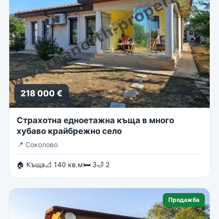
218 000 €
Страхотна едноетажна къща в много
хубаво крайбрежно село
📍
Соколово
🏠 Къща
📐 140 кв.м
🛏 3
🛁 2
Продажба