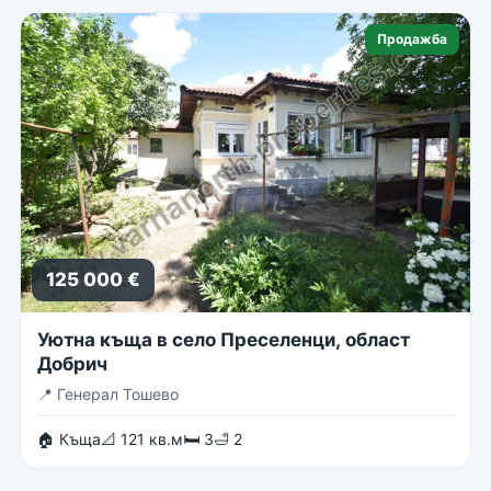
Продажба
125 000 €
Уютна къща в село Преселенци, област
Добрич
📍
Генерал Тошево
🏠 Къща
📐 121 кв.м
🛏 3
🛁 2