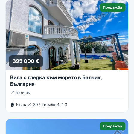
Продажба
395 000 €
Вила с гледка към морето в Балчик,
България
📍
Балчик
🏠 Къща
📐 297 кв.м
🛏 3
🛁 3
Продажба