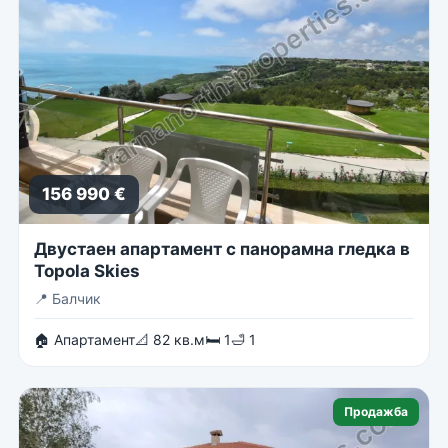
156 990 €
Двустаен апартамент с панорамна гледка в
Topola Skies
📍
Балчик
🏠 Апартамент
📐 82 кв.м
🛏 1
🛁 1
Продажба