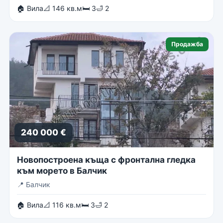
🏠 Вила
📐 146 кв.м
🛏 3
🛁 2
Продажба
240 000 €
Новопостроена къща с фронтална гледка
към морето в Балчик
📍
Балчик
🏠 Вила
📐 116 кв.м
🛏 3
🛁 2