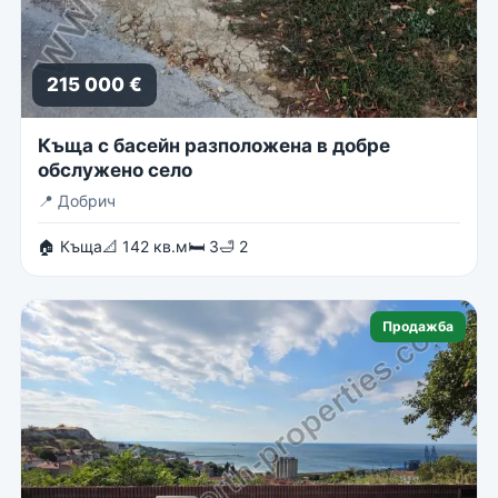
215 000 €
Къща с басейн разположена в добре
обслужено село
📍
Добрич
🏠 Къща
📐 142 кв.м
🛏 3
🛁 2
Продажба