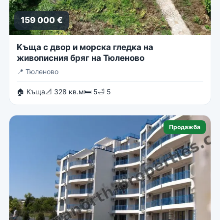
159 000 €
Kъща с двор и морска гледка на
живописния бряг на Тюленово
📍
Тюленово
🏠 Къща
📐 328 кв.м
🛏 5
🛁 5
Продажба