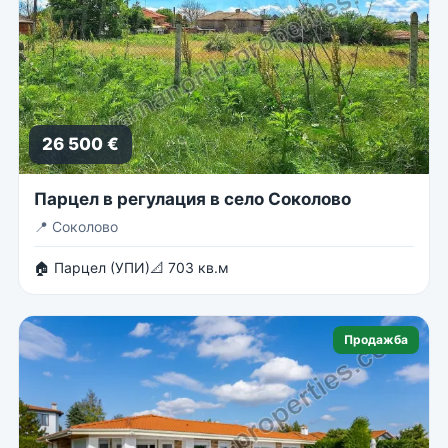
26 500 €
Парцел в регулация в село Соколово
📍
Соколово
🏠 Парцел (УПИ)
📐 703 кв.м
Продажба