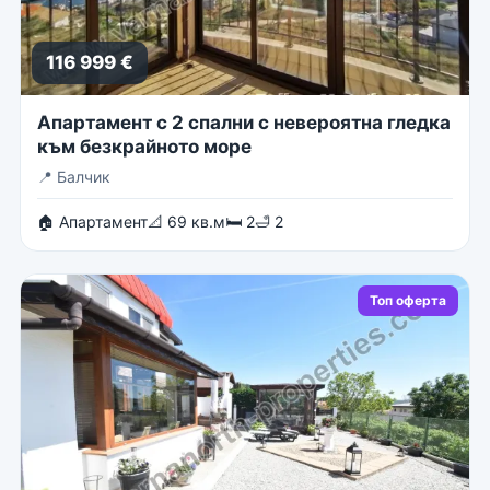
116 999 €
Апартамент с 2 спални с невероятна гледка
към безкрайното море
📍
Балчик
🏠 Апартамент
📐 69 кв.м
🛏 2
🛁 2
Топ оферта