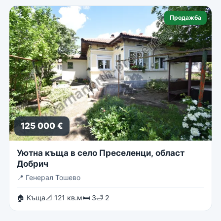
Продажба
125 000 €
Уютна къща в село Преселенци, област
Добрич
📍
Генерал Тошево
🏠 Къща
📐 121 кв.м
🛏 3
🛁 2