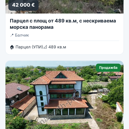
42 000 €
Парцел с площ от 489 кв.м, с нескриваема
морска панорама
📍
Балчик
🏠 Парцел (УПИ)
📐 489 кв.м
Продажба