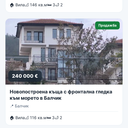
🏠 Вила
📐 146 кв.м
🛏 3
🛁 2
Продажба
240 000 €
Новопостроена къща с фронтална гледка
към морето в Балчик
📍
Балчик
🏠 Вила
📐 116 кв.м
🛏 3
🛁 2