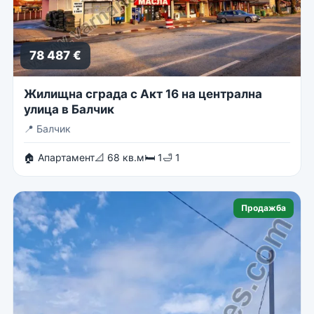
78 487 €
Жилищна сграда с Акт 16 на централна
улица в Балчик
📍
Балчик
🏠 Апартамент
📐 68 кв.м
🛏 1
🛁 1
Продажба