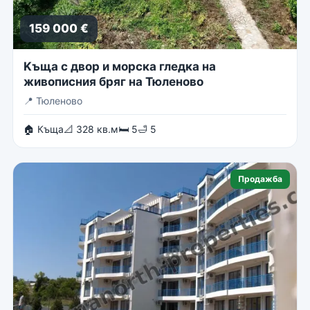
159 000 €
Kъща с двор и морска гледка на
живописния бряг на Тюленово
📍
Тюленово
🏠 Къща
📐 328 кв.м
🛏 5
🛁 5
Продажба