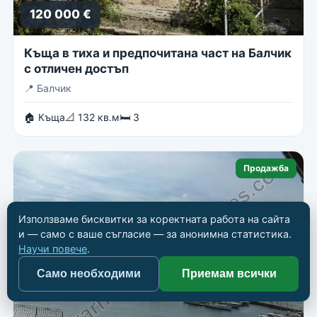
120 000 €
Къща в тиха и предпочитана част на Балчик
с отличен достъп
📍
Балчик
🏠 Къща
📐 132 кв.м
🛏 3
Продажба
Използваме бисквитки за коректната работа на сайта
и — само с ваше съгласие — за анонимна статистика.
Научи повече
.
Само необходими
Приемам всички