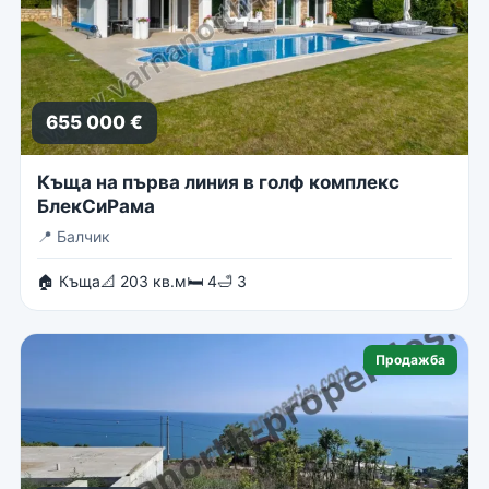
655 000 €
Къща на първа линия в голф комплекс
БлекСиРама
📍
Балчик
🏠 Къща
📐 203 кв.м
🛏 4
🛁 3
Продажба