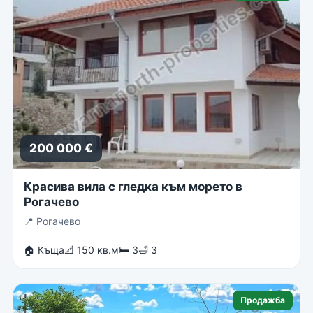
200 000 €
Красива вила с гледка към морето в
Рогачево
📍
Рогачево
🏠 Къща
📐 150 кв.м
🛏 3
🛁 3
Продажба