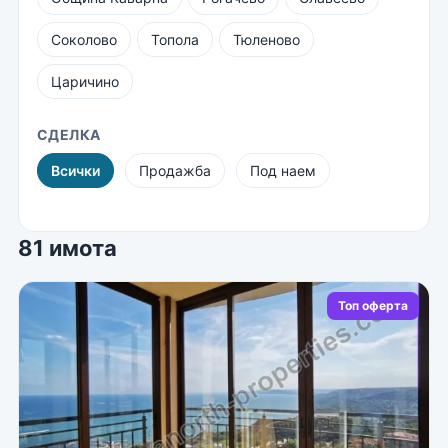
Соколово
Топола
Тюленово
Царичино
СДЕЛКА
Всички
Продажба
Под наем
81 имота
Топ оферта