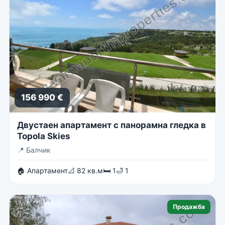
156 990 €
Двустаен апартамент с панорамна гледка в
Topola Skies
📍
Балчик
🏠 Апартамент
📐 82 кв.м
🛏 1
🛁 1
Продажба