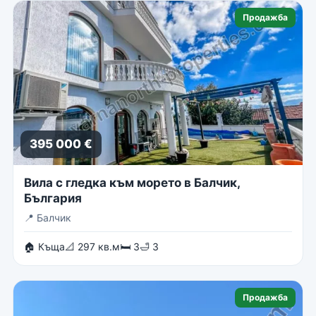
Продажба
395 000 €
Вила с гледка към морето в Балчик,
България
📍
Балчик
🏠 Къща
📐 297 кв.м
🛏 3
🛁 3
Продажба