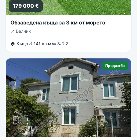
179 000 €
Обзаведена къща за 3 км от морето
📍
Балчик
🏠 Къща
📐 141 кв.м
🛏 3
🛁 2
Продажба