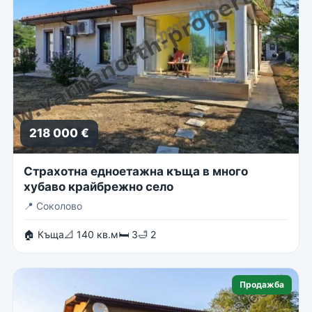
218 000 €
Страхотна едноетажна къща в много
хубаво крайбрежно село
📍
Соколово
🏠 Къща
📐 140 кв.м
🛏 3
🛁 2
Продажба