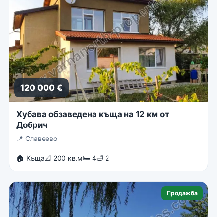
120 000 €
Хубава обзаведена къща на 12 км от
Добрич
📍
Славеево
🏠 Къща
📐 200 кв.м
🛏 4
🛁 2
Продажба