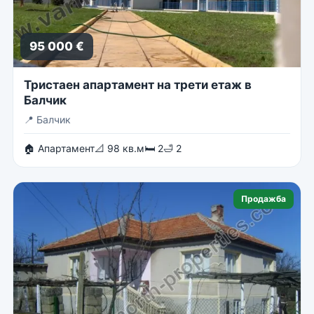
95 000 €
Тристаен апартамент на трети етаж в
Балчик
📍
Балчик
🏠 Апартамент
📐 98 кв.м
🛏 2
🛁 2
Продажба