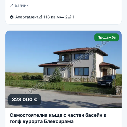
📍
Балчик
🏠 Апартамент
📐 118 кв.м
🛏 2
🛁 1
Продажба
328 000 €
Самостоятелна къща с частен басейн в
голф курорта Блексирама