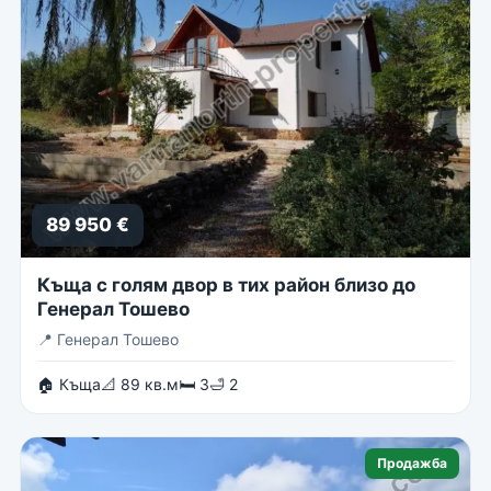
89 950 €
Къща с голям двор в тих район близо до
Генерал Тошево
📍
Генерал Тошево
🏠 Къща
📐 89 кв.м
🛏 3
🛁 2
Продажба