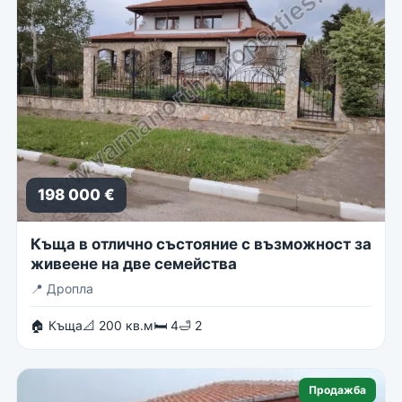
198 000 €
Къща в отлично състояние с възможност за
живеене на две семейства
📍
Дропла
🏠 Къща
📐 200 кв.м
🛏 4
🛁 2
Продажба