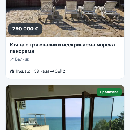
290 000 €
Къща с три спални и нескриваема морска
панорама
📍
Балчик
🏠 Къща
📐 139 кв.м
🛏 3
🛁 2
Продажба