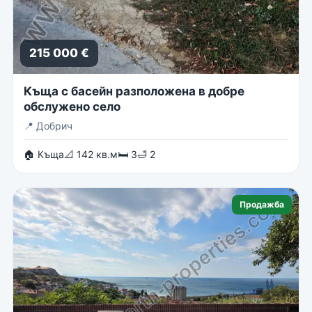
215 000 €
Къща с басейн разположена в добре
обслужено село
📍
Добрич
🏠 Къща
📐 142 кв.м
🛏 3
🛁 2
Продажба