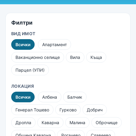
Филтри
ВИД ИМОТ
Всички
Апартамент
Ваканционно селище
Вила
Къща
Парцел (УПИ)
ЛОКАЦИЯ
Всички
Албена
Балчик
Генерал Тошево
Гурково
Добрич
Дропла
Каварна
Малина
Оброчище
Община Каварна
Рогачево
Славеево