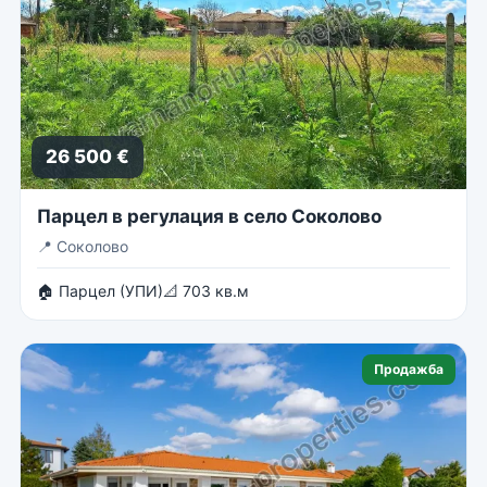
26 500 €
Парцел в регулация в село Соколово
📍
Соколово
🏠 Парцел (УПИ)
📐 703 кв.м
Продажба