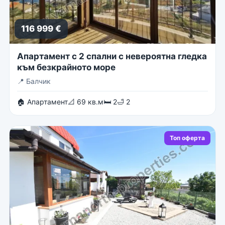
116 999 €
Апартамент с 2 спални с невероятна гледка
към безкрайното море
📍
Балчик
🏠 Апартамент
📐 69 кв.м
🛏 2
🛁 2
Топ оферта