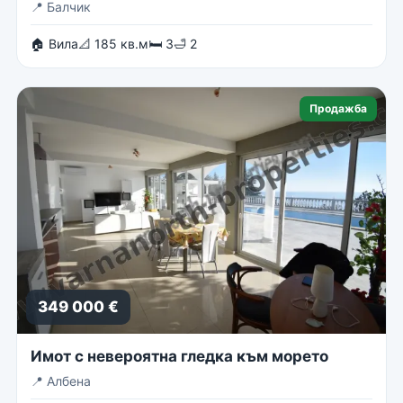
📍
Балчик
🏠 Вила
📐 185 кв.м
🛏 3
🛁 2
Продажба
349 000 €
Имот с невероятна гледка към морето
📍
Албена