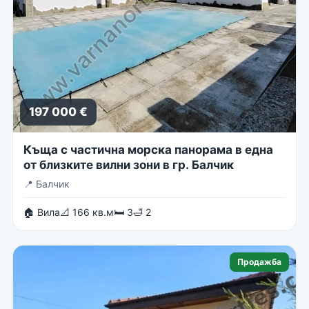
197 000 €
Къща с частична морска панорама в една
от близките вилни зони в гр. Балчик
📍
Балчик
🏠 Вила
📐 166 кв.м
🛏 3
🛁 2
Продажба