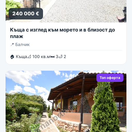
240 000 €
Къща с изглед към морето и в близост до
плаж
📍
Балчик
🏠 Къща
📐 100 кв.м
🛏 3
🛁 2
Топ оферта