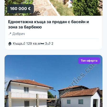
160 000 €
Едноетажна къща за продан с басейн и
зона за барбекю
📍
Добрич
🏠 Къща
📐 129 кв.м
🛏 3
🛁 2
Топ оферта