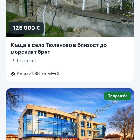
125 000 €
Къща в село Тюленово в близост до
морският бряг
📍
Тюленово
🏠 Къща
📐 98 кв.м
🛏 3
Продажба