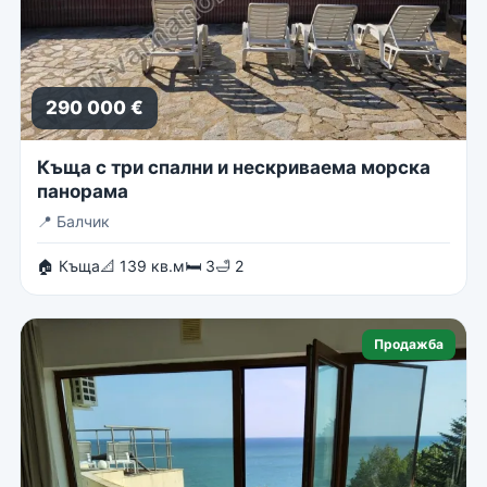
290 000 €
Къща с три спални и нескриваема морска
панорама
📍
Балчик
🏠 Къща
📐 139 кв.м
🛏 3
🛁 2
Продажба