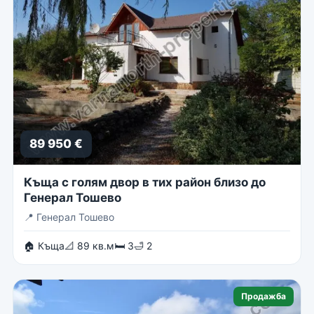
89 950 €
Къща с голям двор в тих район близо до
Генерал Тошево
📍
Генерал Тошево
🏠 Къща
📐 89 кв.м
🛏 3
🛁 2
Продажба