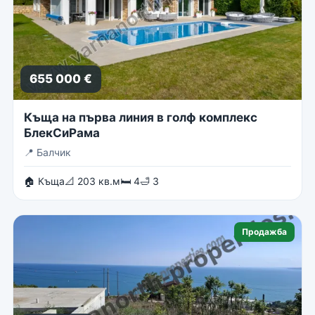
655 000 €
Къща на първа линия в голф комплекс
БлекСиРама
📍
Балчик
🏠 Къща
📐 203 кв.м
🛏 4
🛁 3
Продажба