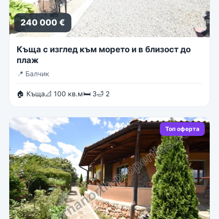
240 000 €
Къща с изглед към морето и в близост до
плаж
📍
Балчик
🏠 Къща
📐 100 кв.м
🛏 3
🛁 2
Топ оферта