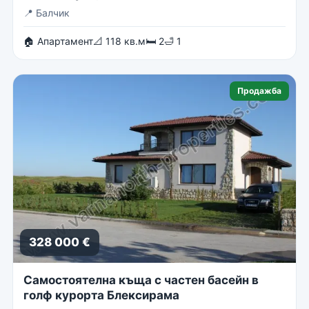
📍
Балчик
🏠 Апартамент
📐 118 кв.м
🛏 2
🛁 1
Продажба
328 000 €
Самостоятелна къща с частен басейн в
голф курорта Блексирама