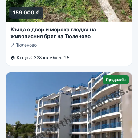
159 000 €
Kъща с двор и морска гледка на
живописния бряг на Тюленово
📍
Тюленово
🏠 Къща
📐 328 кв.м
🛏 5
🛁 5
Продажба