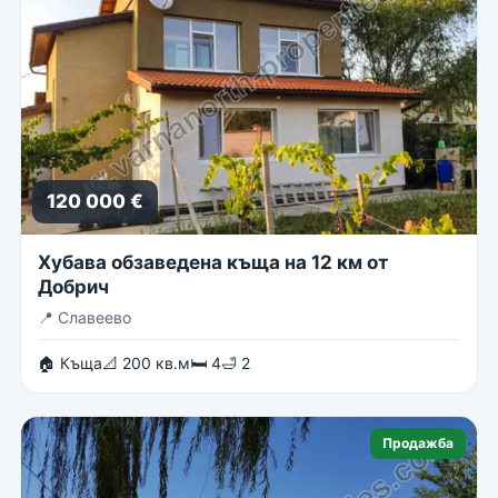
120 000 €
Хубава обзаведена къща на 12 км от
Добрич
📍
Славеево
🏠 Къща
📐 200 кв.м
🛏 4
🛁 2
Продажба