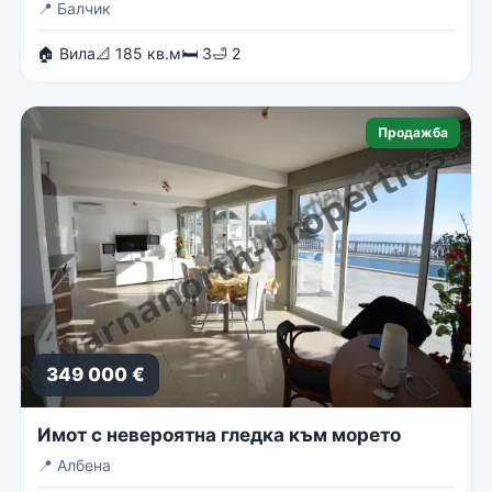
📍
Балчик
🏠 Вила
📐 185 кв.м
🛏 3
🛁 2
Продажба
349 000 €
Имот с невероятна гледка към морето
📍
Албена