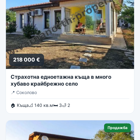
218 000 €
Страхотна едноетажна къща в много
хубаво крайбрежно село
📍
Соколово
🏠 Къща
📐 140 кв.м
🛏 3
🛁 2
Продажба