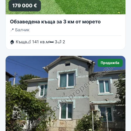
179 000 €
Обзаведена къща за 3 км от морето
📍
Балчик
🏠 Къща
📐 141 кв.м
🛏 3
🛁 2
Продажба