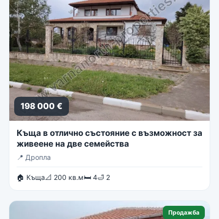
198 000 €
Къща в отлично състояние с възможност за
живеене на две семейства
📍
Дропла
🏠 Къща
📐 200 кв.м
🛏 4
🛁 2
Продажба