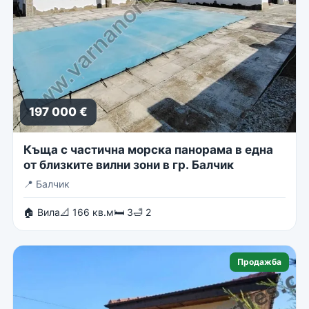
197 000 €
Къща с частична морска панорама в една
от близките вилни зони в гр. Балчик
📍
Балчик
🏠 Вила
📐 166 кв.м
🛏 3
🛁 2
Продажба