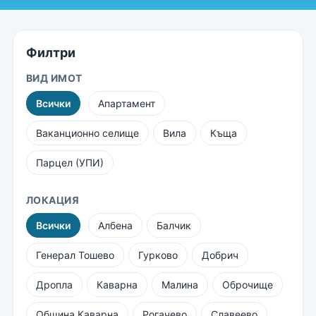
Филтри
ВИД ИМОТ
Всички
Апартамент
Ваканционно селище
Вила
Къща
Парцел (УПИ)
ЛОКАЦИЯ
Всички
Албена
Балчик
Генерал Тошево
Гурково
Добрич
Дропла
Каварна
Малина
Оброчище
Община Каварна
Рогачево
Славеево