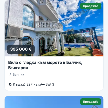
Продажба
395 000 €
Вила с гледка към морето в Балчик,
България
📍
Балчик
🏠 Къща
📐 297 кв.м
🛏 3
🛁 3
Продажба