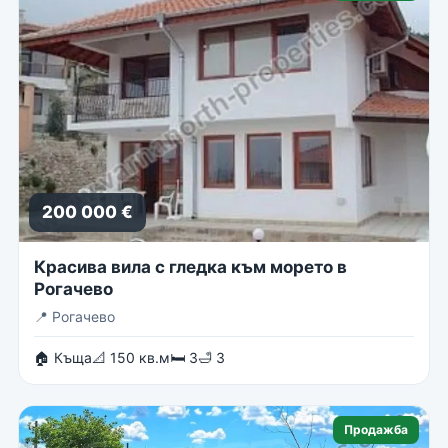
200 000 €
Красива вила с гледка към морето в
Рогачево
📍
Рогачево
🏠 Къща
📐 150 кв.м
🛏 3
🛁 3
Продажба