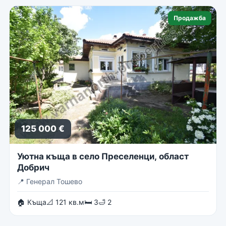
Продажба
125 000 €
Уютна къща в село Преселенци, област
Добрич
📍
Генерал Тошево
🏠 Къща
📐 121 кв.м
🛏 3
🛁 2