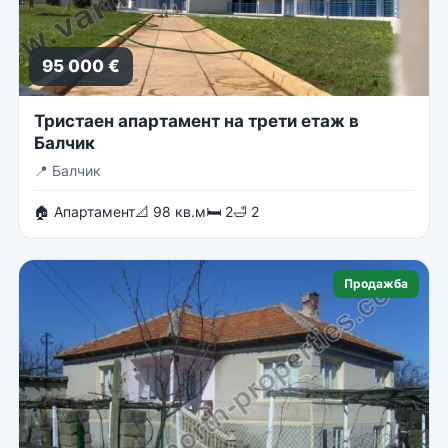
95 000 €
Тристаен апартамент на трети етаж в
Балчик
📍
Балчик
🏠 Апартамент
📐 98 кв.м
🛏 2
🛁 2
Продажба