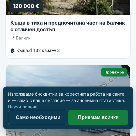
120 000 €
Къща в тиха и предпочитана част на Балчик
с отличен достъп
📍
Балчик
🏠 Къща
📐 132 кв.м
🛏 3
Продажба
Използваме бисквитки за коректната работа на сайта
и — само с ваше съгласие — за анонимна статистика.
Научи повече
.
Само необходими
Приемам всички