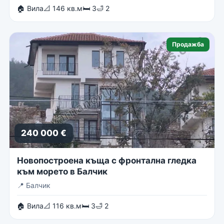
🏠 Вила
📐 146 кв.м
🛏 3
🛁 2
Продажба
240 000 €
Новопостроена къща с фронтална гледка
към морето в Балчик
📍
Балчик
🏠 Вила
📐 116 кв.м
🛏 3
🛁 2