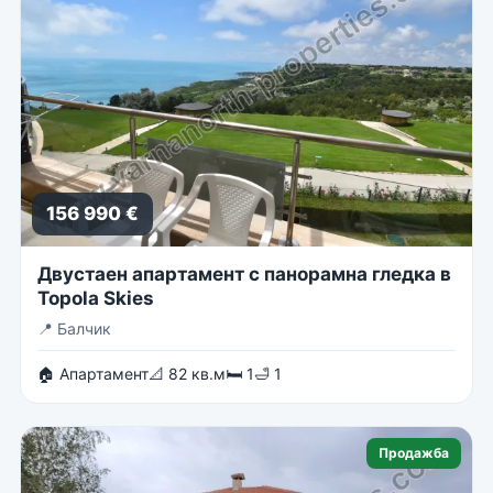
156 990 €
Двустаен апартамент с панорамна гледка в
Topola Skies
📍
Балчик
🏠 Апартамент
📐 82 кв.м
🛏 1
🛁 1
Продажба