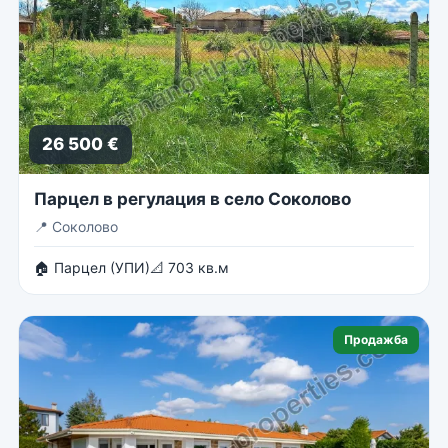
26 500 €
Парцел в регулация в село Соколово
📍
Соколово
🏠 Парцел (УПИ)
📐 703 кв.м
Продажба