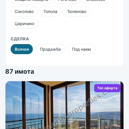
Соколово
Топола
Тюленово
Царичино
СДЕЛКА
Всички
Продажба
Под наем
87 имота
Топ оферта