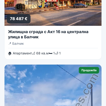
78 487 €
Жилищна сграда с Акт 16 на централна
улица в Балчик
📍
Балчик
🏠 Апартамент
📐 68 кв.м
🛏 1
🛁 1
Продажба