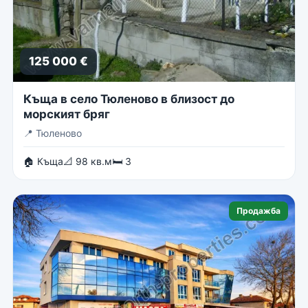
125 000 €
Къща в село Тюленово в близост до
морският бряг
📍
Тюленово
🏠 Къща
📐 98 кв.м
🛏 3
Продажба