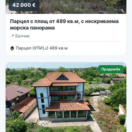
42 000 €
Парцел с площ от 489 кв.м, с нескриваема
морска панорама
📍
Балчик
🏠 Парцел (УПИ)
📐 489 кв.м
Продажба