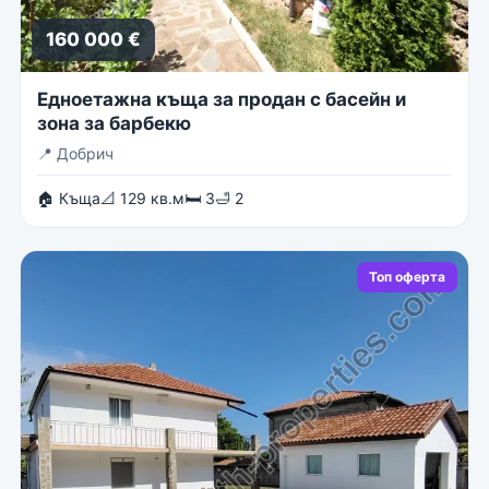
160 000 €
Едноетажна къща за продан с басейн и
зона за барбекю
📍
Добрич
🏠 Къща
📐 129 кв.м
🛏 3
🛁 2
Топ оферта