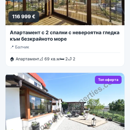
116 999 €
Апартамент с 2 спални с невероятна гледка
към безкрайното море
📍
Балчик
🏠 Апартамент
📐 69 кв.м
🛏 2
🛁 2
Топ оферта