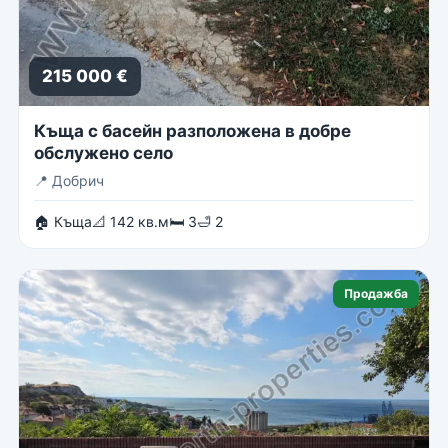
215 000 €
Къща с басейн разположена в добре
обслужено село
📍
Добрич
🏠 Къща
📐 142 кв.м
🛏 3
🛁 2
Продажба