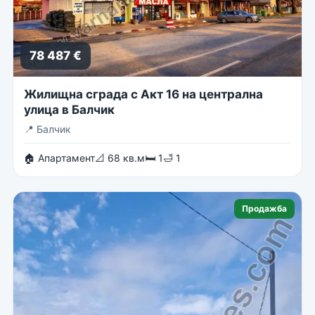
78 487 €
Жилищна сграда с Акт 16 на централна
улица в Балчик
📍
Балчик
🏠 Апартамент
📐 68 кв.м
🛏 1
🛁 1
Продажба