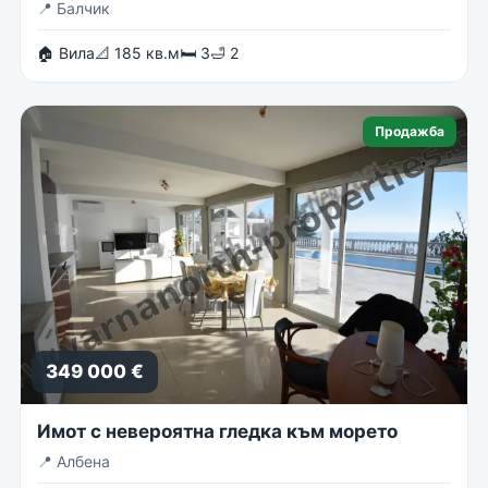
📍
Балчик
🏠 Вила
📐 185 кв.м
🛏 3
🛁 2
Продажба
349 000 €
Имот с невероятна гледка към морето
📍
Албена