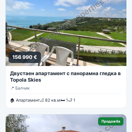
156 990 €
Двустаен апартамент с панорамна гледка в
Topola Skies
📍
Балчик
🏠 Апартамент
📐 82 кв.м
🛏 1
🛁 1
Продажба