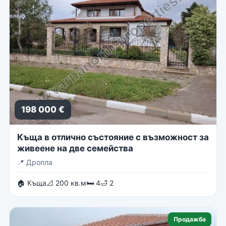
198 000 €
Къща в отлично състояние с възможност за
живеене на две семейства
📍
Дропла
🏠 Къща
📐 200 кв.м
🛏 4
🛁 2
Продажба