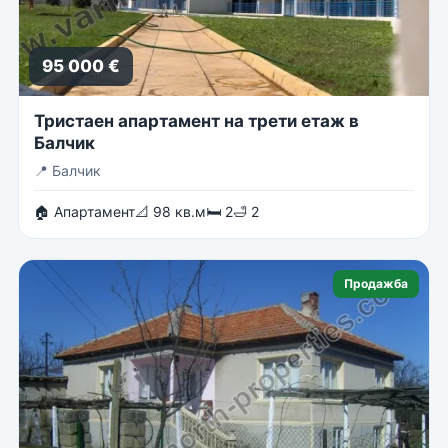
95 000 €
Тристаен апартамент на трети етаж в
Балчик
📍
Балчик
🏠 Апартамент
📐 98 кв.м
🛏 2
🛁 2
Продажба