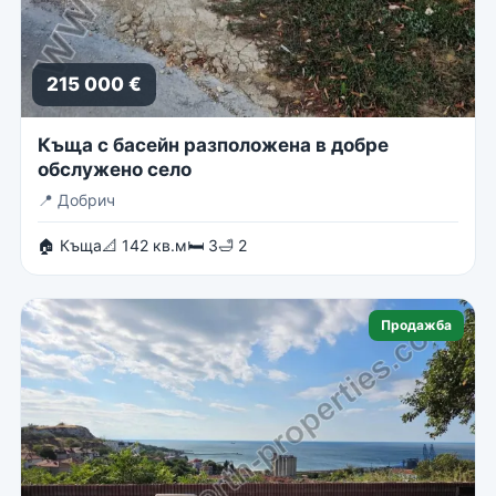
215 000 €
Къща с басейн разположена в добре
обслужено село
📍
Добрич
🏠 Къща
📐 142 кв.м
🛏 3
🛁 2
Продажба