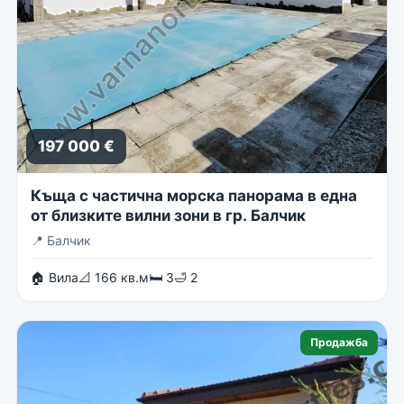
197 000 €
Къща с частична морска панорама в една
от близките вилни зони в гр. Балчик
📍
Балчик
🏠 Вила
📐 166 кв.м
🛏 3
🛁 2
Продажба