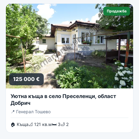
Продажба
125 000 €
Уютна къща в село Преселенци, област
Добрич
📍
Генерал Тошево
🏠 Къща
📐 121 кв.м
🛏 3
🛁 2