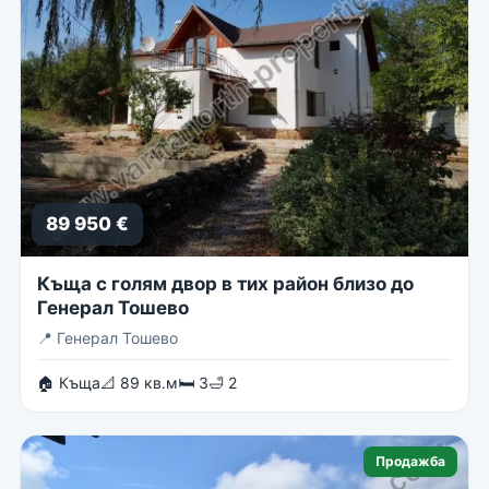
89 950 €
Къща с голям двор в тих район близо до
Генерал Тошево
📍
Генерал Тошево
🏠 Къща
📐 89 кв.м
🛏 3
🛁 2
Продажба