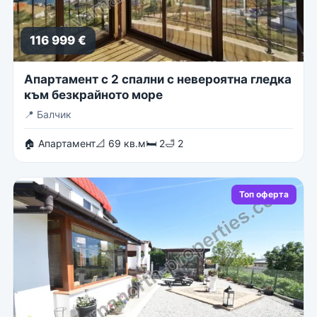
116 999 €
Апартамент с 2 спални с невероятна гледка
към безкрайното море
📍
Балчик
🏠 Апартамент
📐 69 кв.м
🛏 2
🛁 2
Топ оферта