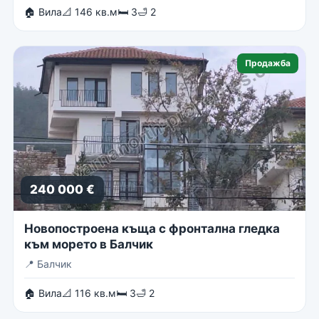
🏠 Вила
📐 146 кв.м
🛏 3
🛁 2
Продажба
240 000 €
Новопостроена къща с фронтална гледка
към морето в Балчик
📍
Балчик
🏠 Вила
📐 116 кв.м
🛏 3
🛁 2