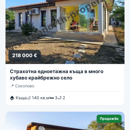
218 000 €
Страхотна едноетажна къща в много
хубаво крайбрежно село
📍
Соколово
🏠 Къща
📐 140 кв.м
🛏 3
🛁 2
Продажба