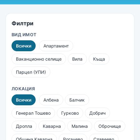
Филтри
ВИД ИМОТ
Всички
Апартамент
Ваканционно селище
Вила
Къща
Парцел (УПИ)
ЛОКАЦИЯ
Всички
Албена
Балчик
Генерал Тошево
Гурково
Добрич
Дропла
Каварна
Малина
Оброчище
Община Каварна
Рогачево
Славеево