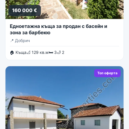
160 000 €
Едноетажна къща за продан с басейн и
зона за барбекю
📍
Добрич
🏠 Къща
📐 129 кв.м
🛏 3
🛁 2
Топ оферта