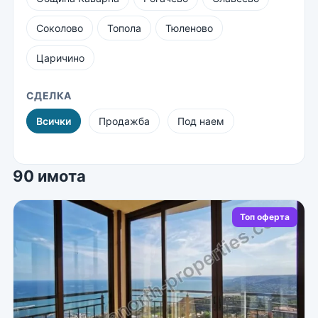
Соколово
Топола
Тюленово
Царичино
СДЕЛКА
Всички
Продажба
Под наем
90 имота
Топ оферта