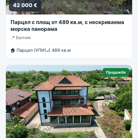
42 000 €
Парцел с площ от 489 кв.м, с нескриваема
морска панорама
📍
Балчик
🏠 Парцел (УПИ)
📐 489 кв.м
Продажба