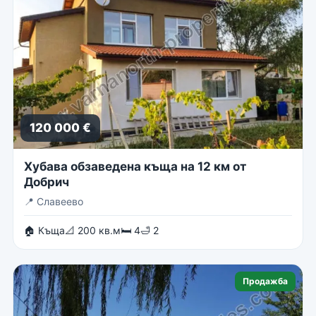
120 000 €
Хубава обзаведена къща на 12 км от
Добрич
📍
Славеево
🏠 Къща
📐 200 кв.м
🛏 4
🛁 2
Продажба