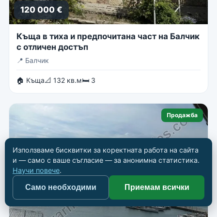
120 000 €
Къща в тиха и предпочитана част на Балчик
с отличен достъп
📍
Балчик
🏠 Къща
📐 132 кв.м
🛏 3
Продажба
Използваме бисквитки за коректната работа на сайта
и — само с ваше съгласие — за анонимна статистика.
Научи повече
.
Само необходими
Приемам всички