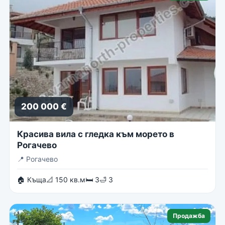
200 000 €
Красива вила с гледка към морето в
Рогачево
📍
Рогачево
🏠 Къща
📐 150 кв.м
🛏 3
🛁 3
Продажба