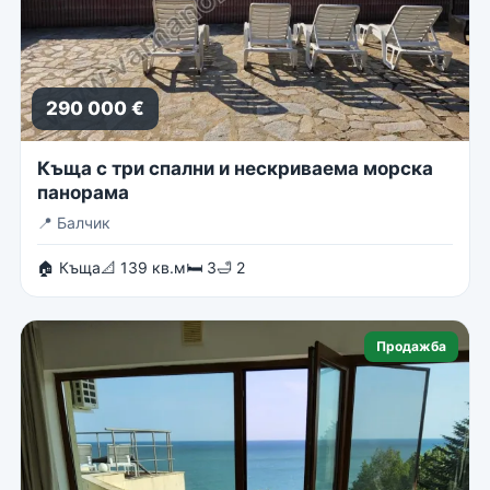
290 000 €
Къща с три спални и нескриваема морска
панорама
📍
Балчик
🏠 Къща
📐 139 кв.м
🛏 3
🛁 2
Продажба