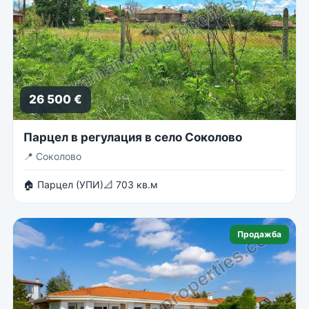
26 500 €
Парцел в регулация в село Соколово
📍
Соколово
🏠 Парцел (УПИ)
📐 703 кв.м
Продажба