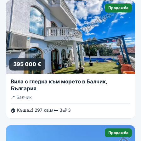
Продажба
395 000 €
Вила с гледка към морето в Балчик,
България
📍
Балчик
🏠 Къща
📐 297 кв.м
🛏 3
🛁 3
Продажба