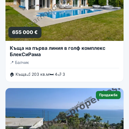
655 000 €
Къща на първа линия в голф комплекс
БлекСиРама
📍
Балчик
🏠 Къща
📐 203 кв.м
🛏 4
🛁 3
Продажба