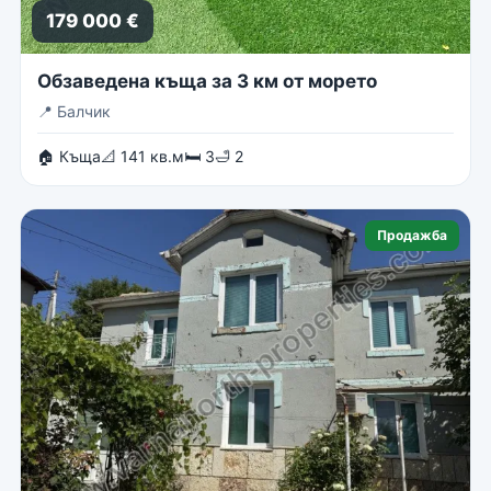
179 000 €
Обзаведена къща за 3 км от морето
📍
Балчик
🏠 Къща
📐 141 кв.м
🛏 3
🛁 2
Продажба