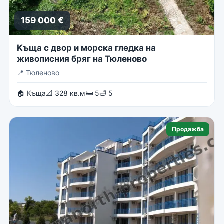
159 000 €
Kъща с двор и морска гледка на
живописния бряг на Тюленово
📍
Тюленово
🏠 Къща
📐 328 кв.м
🛏 5
🛁 5
Продажба