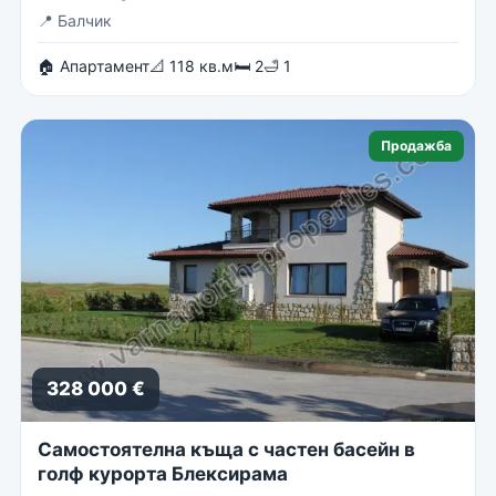
📍
Балчик
🏠 Апартамент
📐 118 кв.м
🛏 2
🛁 1
Продажба
328 000 €
Самостоятелна къща с частен басейн в
голф курорта Блексирама