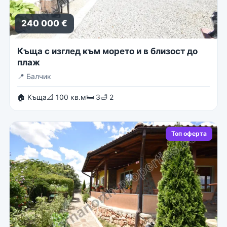
240 000 €
Къща с изглед към морето и в близост до
плаж
📍
Балчик
🏠 Къща
📐 100 кв.м
🛏 3
🛁 2
Топ оферта