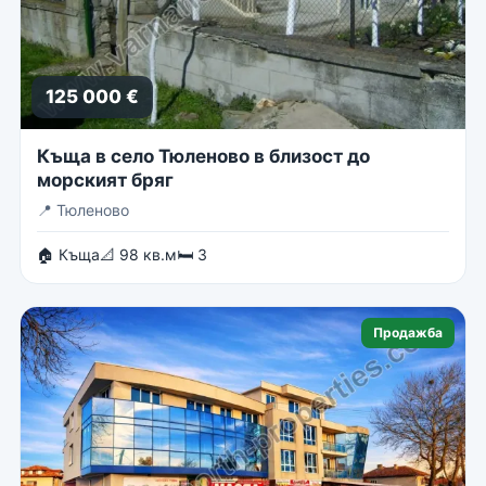
125 000 €
Къща в село Тюленово в близост до
морският бряг
📍
Тюленово
🏠 Къща
📐 98 кв.м
🛏 3
Продажба