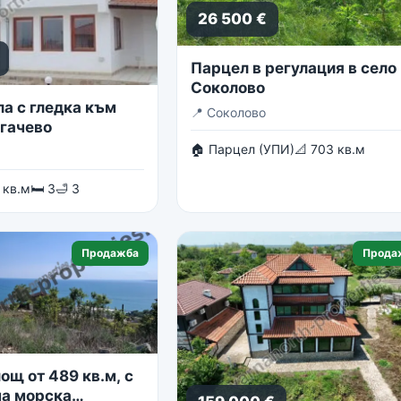
26 500 €
Парцел в регулация в село
Соколово
ла с гледка към
📍
Соколово
огачево
🏠 Парцел (УПИ)
📐 703 кв.м
 кв.м
🛏 3
🛁 3
Продажба
Прода
ощ от 489 кв.м, с
а морска