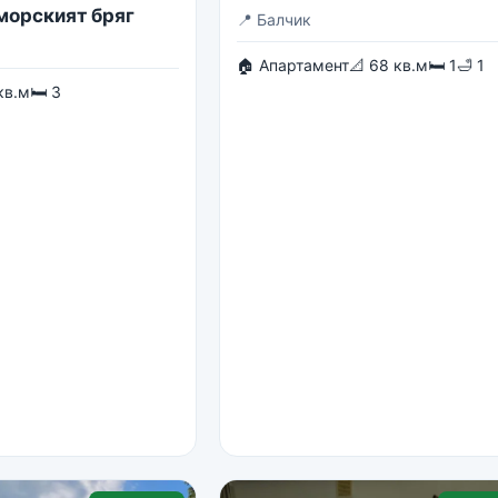
 морският бряг
📍
Балчик
🏠 Апартамент
📐 68 кв.м
🛏 1
🛁 1
кв.м
🛏 3