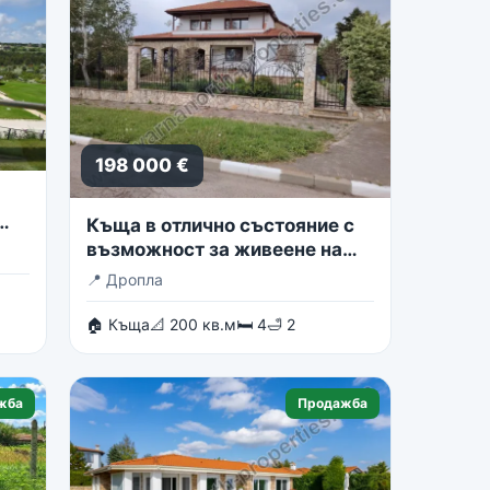
198 000 €
Къща в отлично състояние с
възможност за живеене на
две семейства
📍
Дропла
🏠 Къща
📐 200 кв.м
🛏 4
🛁 2
жба
Продажба