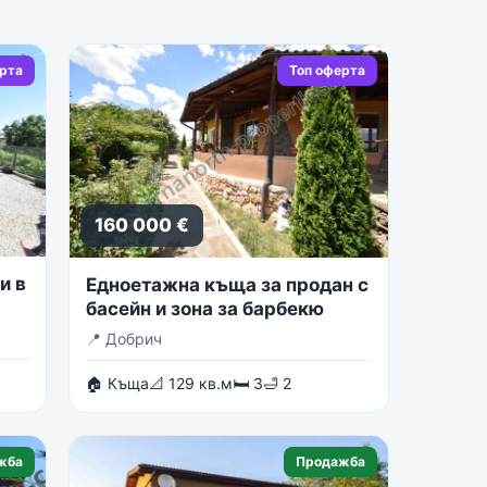
ерта
Топ оферта
160 000 €
и в
Едноетажна къща за продан с
басейн и зона за барбекю
📍
Добрич
🏠 Къща
📐 129 кв.м
🛏 3
🛁 2
жба
Продажба