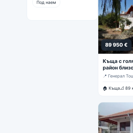
Под наем
89 950 €
Къща с голя
район близо
Тошево
📍
Генерал То
🏠 Къща
📐 89 