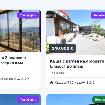
Топ оферта
Топ оф
240 000 €
с 2 спални с
Къща с изглед към морето 
 гледка към
близост до плаж
о море
📍
Балчик
📐 69 кв.м
🛏 2
🛁 2
🏠 Къща
📐 100 кв.м
🛏 3
🛁 2
Топ оферта
Прода