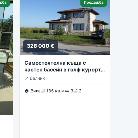
жба
Продажба
328 000 €
Самостоятелна къща с
частен басейн в голф курорта
Блексирама
📍
Балчик
🏠 Вила
📐 185 кв.м
🛏 3
🛁 2
st