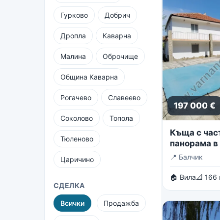
Гурково
Добрич
Дропла
Каварна
Малина
Оброчище
Община Каварна
Рогачево
Славеево
197 000 €
Соколово
Топола
Къща с час
Тюленово
панорама в 
вилни зони 
📍
Балчик
Царичино
🏠 Вила
📐 166
СДЕЛКА
Всички
Продажба