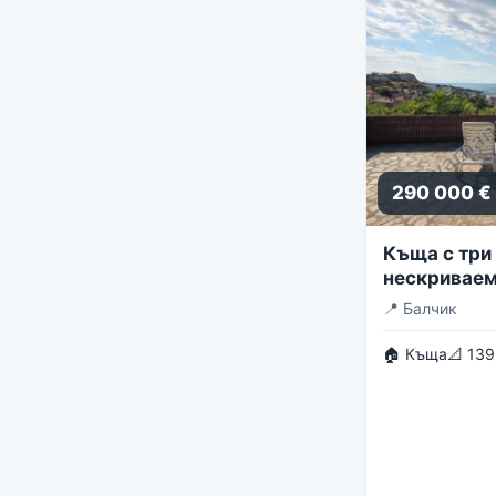
290 000 €
Къща с три 
нескриваем
панорама
📍
Балчик
🏠 Къща
📐 139