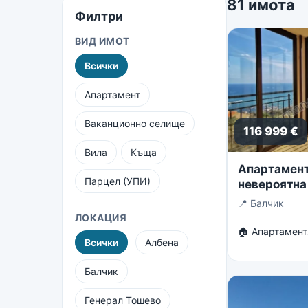
81 имота
Филтри
ВИД ИМОТ
Всички
Апартамент
Ваканционно селище
116 999 €
Вила
Къща
Апартамент 
Парцел (УПИ)
невероятна
безкрайнот
📍
Балчик
ЛОКАЦИЯ
🏠 Апартамент
Всички
Албена
Балчик
Генерал Тошево