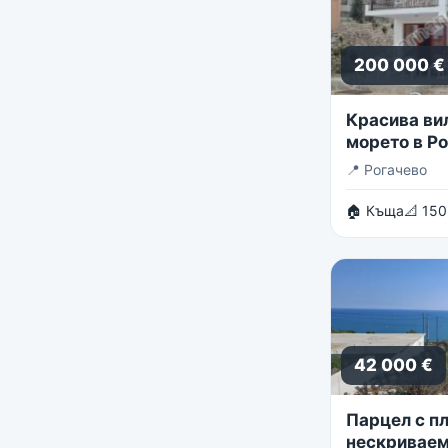
200 000 €
Красива ви
морето в Р
📍
Рогачево
🏠 Къща
📐 150
42 000 €
Парцел с пл
нескриваем