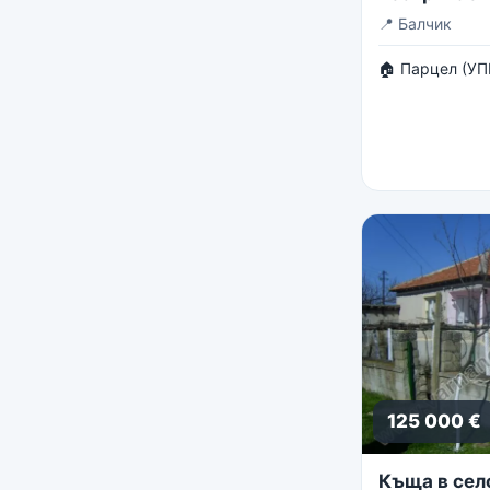
панорама
📍
Балчик
🏠 Парцел (УП
125 000 €
Къща в сел