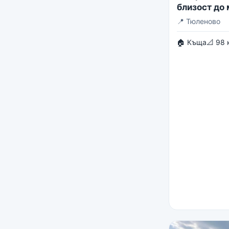
близост до
📍
Тюленово
🏠 Къща
📐 98 