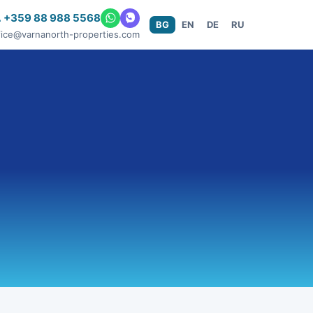
 +359 88 988 5568
BG
EN
DE
RU
fice@varnanorth-properties.com