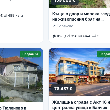
159 000 €
Kъща с двор и морска глед
И)
📐 489 кв.м
на живописния бряг на
Тюленово
📍
Тюленово
🏠 Къща
📐 328 кв.м
🛏 5
🛁 5
Продажба
Прода
78 487 €
Жилищна сграда с Акт 16 
централна улица в Балчик
о Тюленово в