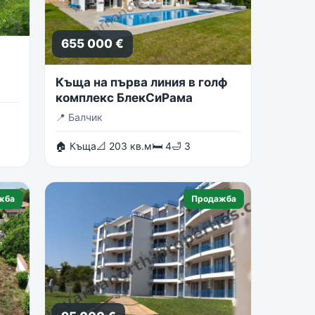
655 000 €
Къща на първа линия в голф
комплекс БлекСиРама
📍
Балчик
🏠 Къща
📐 203 кв.м
🛏 4
🛁 3
жба
Продажба