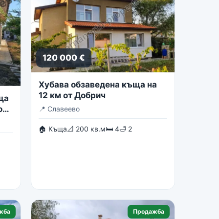
120 000 €
Хубава обзаведена къща на
12 км от Добрич
ща
о
📍
Славеево
🏠 Къща
📐 200 кв.м
🛏 4
🛁 2
жба
Продажба