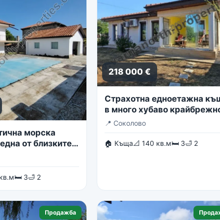
218 000 €
Страхотна едноетажна къ
в много хубаво крайбрежн
село
📍
Соколово
тична морска
една от близките
🏠 Къща
📐 140 кв.м
🛏 3
🛁 2
в гр. Балчик
 кв.м
🛏 3
🛁 2
Продажба
Прода