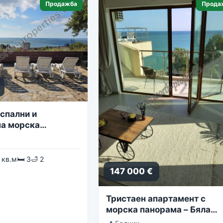
Продажба
Прода
спални и
а морска
 кв.м
🛏 3
🛁 2
147 000 €
Тристаен апартамент с
морска панорама – Бяла
Лагуна, комплекс Golf Coa