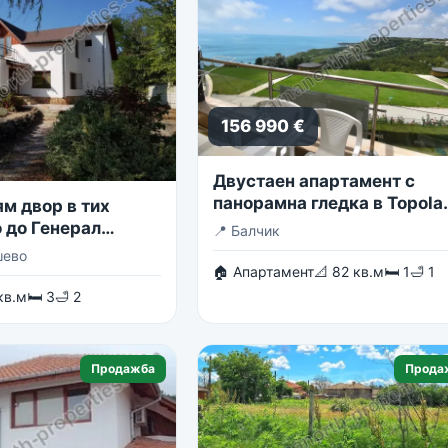
156 990 €
Двустаен апартамент с
панорамна гледка в Topola
м двор в тих
Skies
 до Генерал
📍
Балчик
шево
🏠 Апартамент
📐 82 кв.м
🛏 1
🛁 1
кв.м
🛏 3
🛁 2
Продажба
Прода