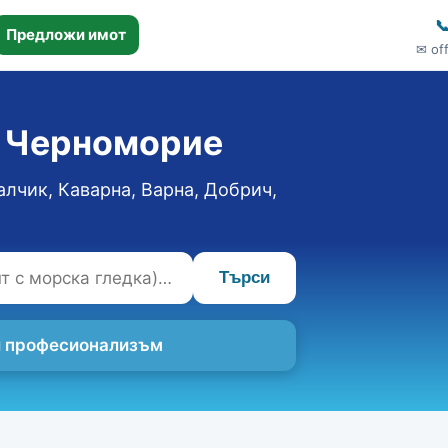

Предложи имот
✉ of
о Черноморие
алчик, Каварна, Варна, Добрич,
Търси
 и професионализъм