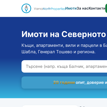
Имоти
За нас
Контакти
Имоти на Севернот
Къщи, апартаменти, вили и парцели в Б
Шабла, Генерал Тошево и региона.
20 години
опит, доверие