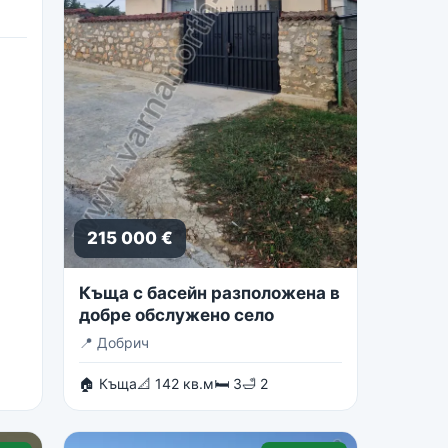
215 000 €
Къща с басейн разположена в
добре обслужено село
📍
Добрич
🏠 Къща
📐 142 кв.м
🛏 3
🛁 2