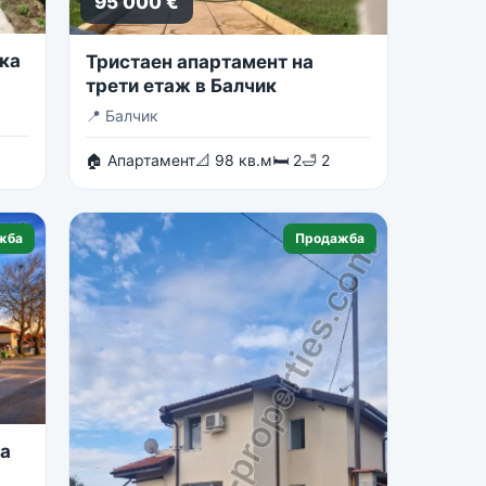
95 000 €
ка
Тристаен апартамент на
трети етаж в Балчик
📍
Балчик
🏠 Апартамент
📐 98 кв.м
🛏 2
🛁 2
жба
Продажба
на