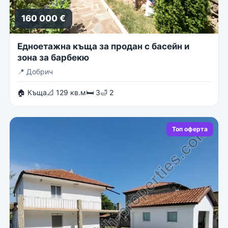
160 000 €
Едноетажна къща за продан с басейн и
зона за барбекю
📍
Добрич
🏠 Къща
📐 129 кв.м
🛏 3
🛁 2
Топ оферта