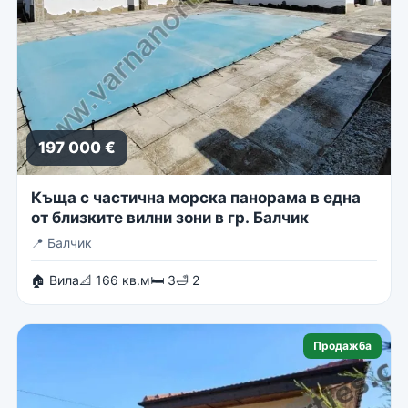
197 000 €
Къща с частична морска панорама в една
от близките вилни зони в гр. Балчик
📍
Балчик
🏠 Вила
📐 166 кв.м
🛏 3
🛁 2
Продажба