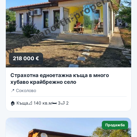
218 000 €
Страхотна едноетажна къща в много
хубаво крайбрежно село
📍
Соколово
🏠 Къща
📐 140 кв.м
🛏 3
🛁 2
Продажба