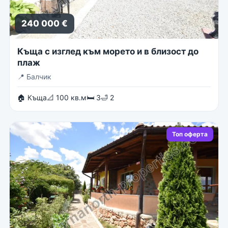
240 000 €
Къща с изглед към морето и в близост до
плаж
📍
Балчик
🏠 Къща
📐 100 кв.м
🛏 3
🛁 2
Топ оферта