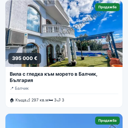
Продажба
395 000 €
Вила с гледка към морето в Балчик,
България
📍
Балчик
🏠 Къща
📐 297 кв.м
🛏 3
🛁 3
Продажба