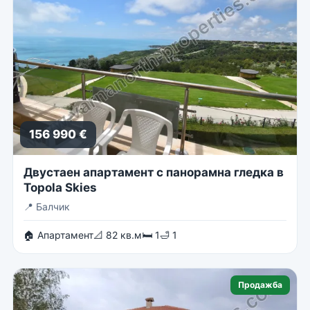
156 990 €
Двустаен апартамент с панорамна гледка в
Topola Skies
📍
Балчик
🏠 Апартамент
📐 82 кв.м
🛏 1
🛁 1
Продажба