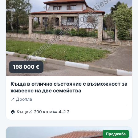
198 000 €
Къща в отлично състояние с възможност за
живеене на две семейства
📍
Дропла
🏠 Къща
📐 200 кв.м
🛏 4
🛁 2
Продажба