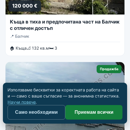
120 000 €
Къща в тиха и предпочитана част на Балчик
с отличен достъп
📍
Балчик
🏠 Къща
📐 132 кв.м
🛏 3
Продажба
Използваме бисквитки за коректната работа на сайта
и — само с ваше съгласие — за анонимна статистика.
Научи повече
.
Само необходими
Приемам всички