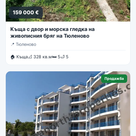
159 000 €
Kъща с двор и морска гледка на
живописния бряг на Тюленово
📍
Тюленово
🏠 Къща
📐 328 кв.м
🛏 5
🛁 5
Продажба