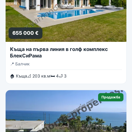
655 000 €
Къща на първа линия в голф комплекс
БлекСиРама
📍
Балчик
🏠 Къща
📐 203 кв.м
🛏 4
🛁 3
Продажба