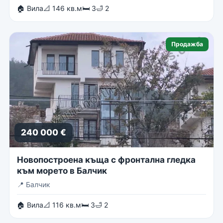
🏠 Вила
📐 146 кв.м
🛏 3
🛁 2
Продажба
240 000 €
Новопостроена къща с фронтална гледка
към морето в Балчик
📍
Балчик
🏠 Вила
📐 116 кв.м
🛏 3
🛁 2