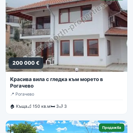
200 000 €
Красива вила с гледка към морето в
Рогачево
📍
Рогачево
🏠 Къща
📐 150 кв.м
🛏 3
🛁 3
Продажба