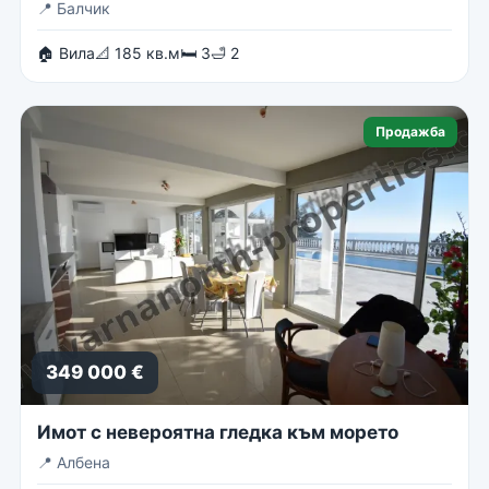
📍
Балчик
🏠 Вила
📐 185 кв.м
🛏 3
🛁 2
Продажба
349 000 €
Имот с невероятна гледка към морето
📍
Албена