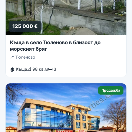
125 000 €
Къща в село Тюленово в близост до
морският бряг
📍
Тюленово
🏠 Къща
📐 98 кв.м
🛏 3
Продажба