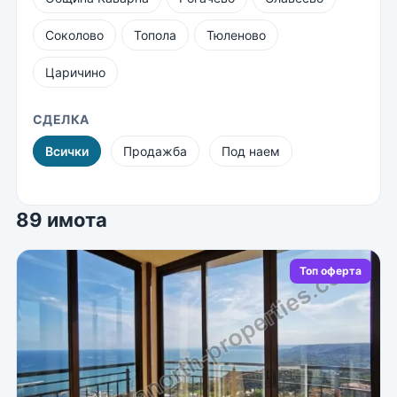
Соколово
Топола
Тюленово
Царичино
СДЕЛКА
Всички
Продажба
Под наем
89 имота
Топ оферта