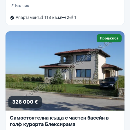
📍
Балчик
🏠 Апартамент
📐 118 кв.м
🛏 2
🛁 1
Продажба
328 000 €
Самостоятелна къща с частен басейн в
голф курорта Блексирама