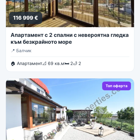
116 999 €
Апартамент с 2 спални с невероятна гледка
към безкрайното море
📍
Балчик
🏠 Апартамент
📐 69 кв.м
🛏 2
🛁 2
Топ оферта