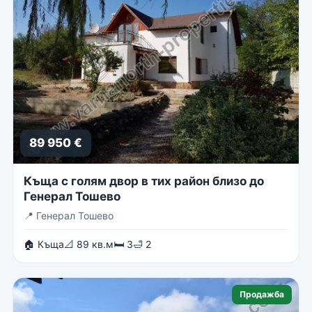
89 950 €
Къща с голям двор в тих район близо до
Генерал Тошево
📍
Генерал Тошево
🏠 Къща
📐 89 кв.м
🛏 3
🛁 2
Продажба