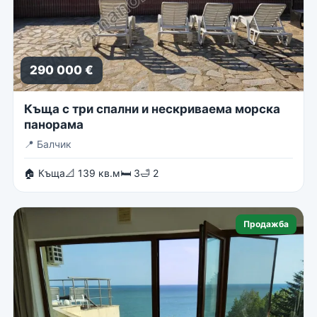
290 000 €
Къща с три спални и нескриваема морска
панорама
📍
Балчик
🏠 Къща
📐 139 кв.м
🛏 3
🛁 2
Продажба