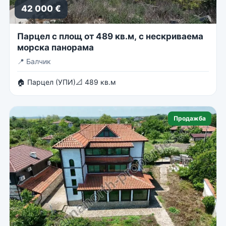
42 000 €
Парцел с площ от 489 кв.м, с нескриваема
морска панорама
📍
Балчик
🏠 Парцел (УПИ)
📐 489 кв.м
Продажба