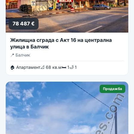
78 487 €
Жилищна сграда с Акт 16 на централна
улица в Балчик
📍
Балчик
🏠 Апартамент
📐 68 кв.м
🛏 1
🛁 1
Продажба