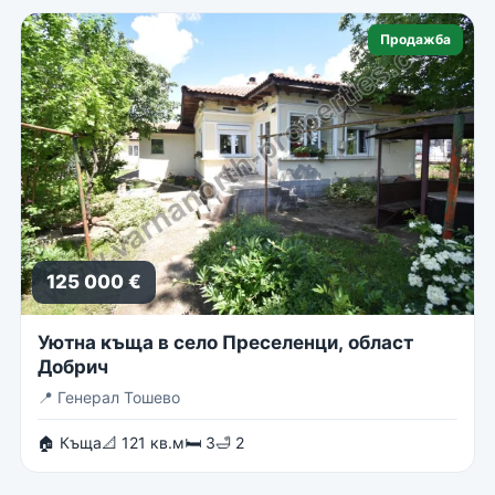
Продажба
125 000 €
Уютна къща в село Преселенци, област
Добрич
📍
Генерал Тошево
🏠 Къща
📐 121 кв.м
🛏 3
🛁 2