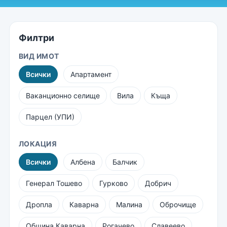
Филтри
ВИД ИМОТ
Всички
Апартамент
Ваканционно селище
Вила
Къща
Парцел (УПИ)
ЛОКАЦИЯ
Всички
Албена
Балчик
Генерал Тошево
Гурково
Добрич
Дропла
Каварна
Малина
Оброчище
Община Каварна
Рогачево
Славеево