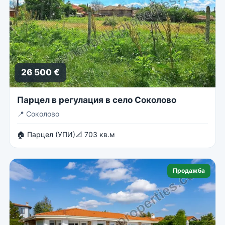
26 500 €
Парцел в регулация в село Соколово
📍
Соколово
🏠 Парцел (УПИ)
📐 703 кв.м
Продажба