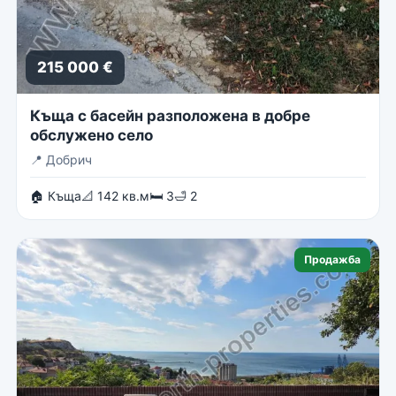
215 000 €
Къща с басейн разположена в добре
обслужено село
📍
Добрич
🏠 Къща
📐 142 кв.м
🛏 3
🛁 2
Продажба