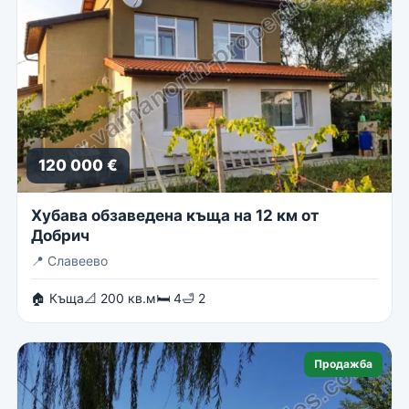
120 000 €
Хубава обзаведена къща на 12 км от
Добрич
📍
Славеево
🏠 Къща
📐 200 кв.м
🛏 4
🛁 2
Продажба