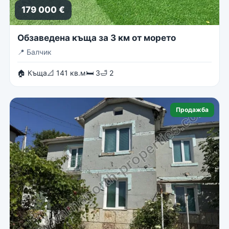
179 000 €
Обзаведена къща за 3 км от морето
📍
Балчик
🏠 Къща
📐 141 кв.м
🛏 3
🛁 2
Продажба