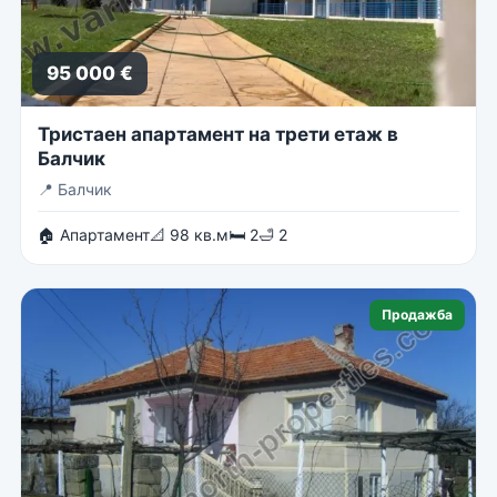
95 000 €
Тристаен апартамент на трети етаж в
Балчик
📍
Балчик
🏠 Апартамент
📐 98 кв.м
🛏 2
🛁 2
Продажба