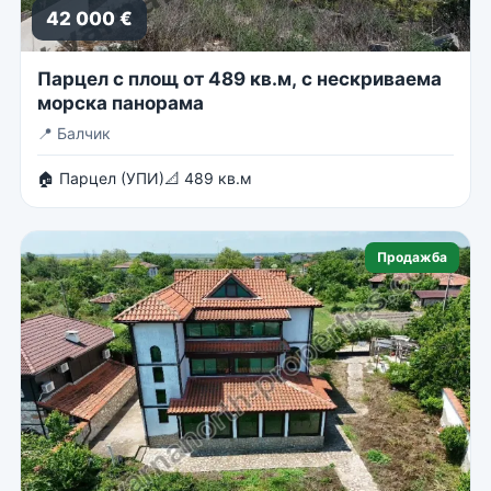
42 000 €
Парцел с площ от 489 кв.м, с нескриваема
морска панорама
📍
Балчик
🏠 Парцел (УПИ)
📐 489 кв.м
Продажба