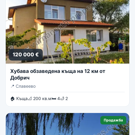
120 000 €
Хубава обзаведена къща на 12 км от
Добрич
📍
Славеево
🏠 Къща
📐 200 кв.м
🛏 4
🛁 2
Продажба