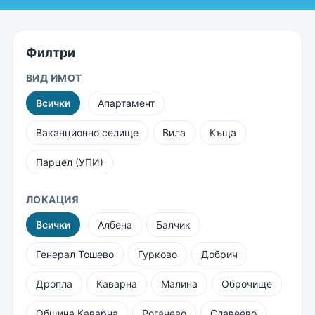
Филтри
ВИД ИМОТ
Всички
Апартамент
Ваканционно селище
Вила
Къща
Парцел (УПИ)
ЛОКАЦИЯ
Всички
Албена
Балчик
Генерал Тошево
Гурково
Добрич
Дропла
Каварна
Малина
Оброчище
Община Каварна
Рогачево
Славеево