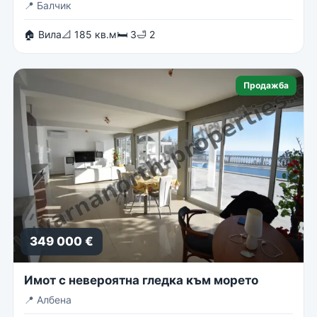
📍
Балчик
🏠 Вила
📐 185 кв.м
🛏 3
🛁 2
Продажба
349 000 €
Имот с невероятна гледка към морето
📍
Албена