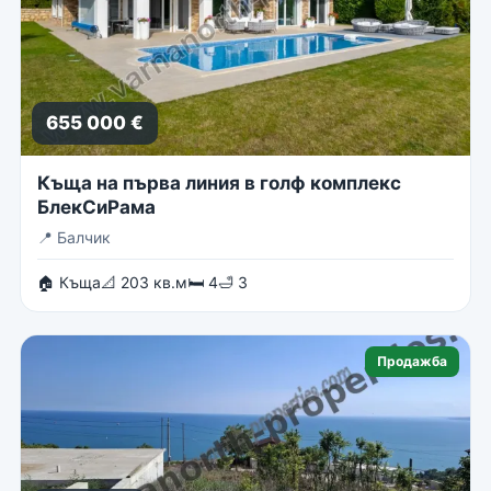
655 000 €
Къща на първа линия в голф комплекс
БлекСиРама
📍
Балчик
🏠 Къща
📐 203 кв.м
🛏 4
🛁 3
Продажба