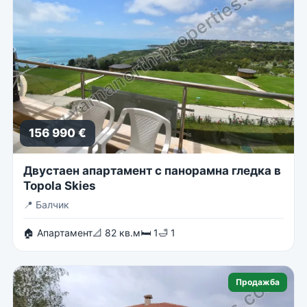
156 990 €
Двустаен апартамент с панорамна гледка в
Topola Skies
📍
Балчик
🏠 Апартамент
📐 82 кв.м
🛏 1
🛁 1
Продажба