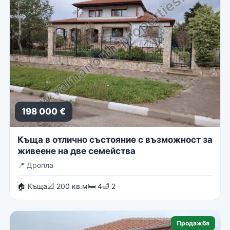
198 000 €
Къща в отлично състояние с възможност за
живеене на две семейства
📍
Дропла
🏠 Къща
📐 200 кв.м
🛏 4
🛁 2
Продажба