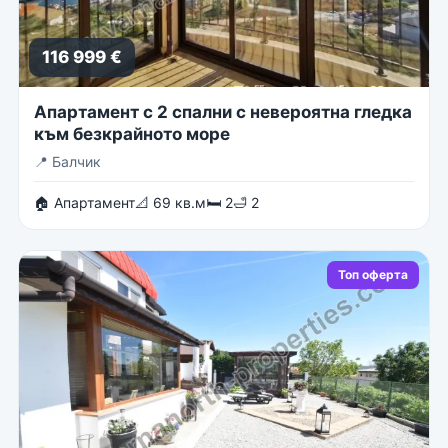
116 999 €
Апартамент с 2 спални с невероятна гледка
към безкрайното море
📍
Балчик
🏠 Апартамент
📐 69 кв.м
🛏 2
🛁 2
Топ оферта