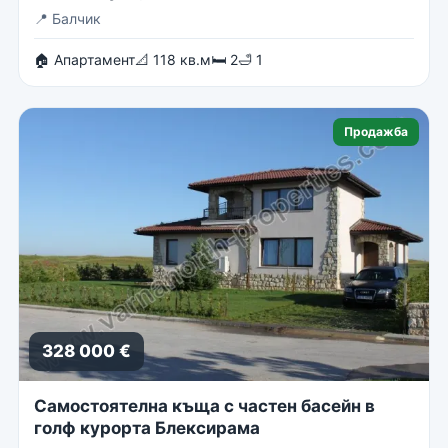
📍
Балчик
🏠 Апартамент
📐 118 кв.м
🛏 2
🛁 1
Продажба
328 000 €
Самостоятелна къща с частен басейн в
голф курорта Блексирама