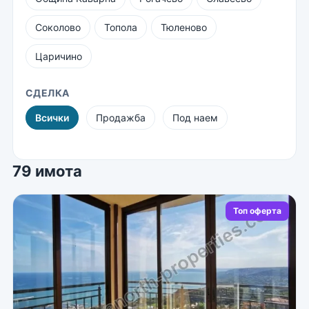
Соколово
Топола
Тюленово
Царичино
СДЕЛКА
Всички
Продажба
Под наем
79 имота
Топ оферта