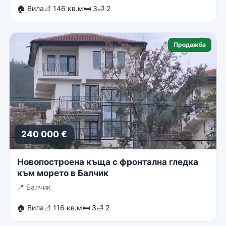
🏠 Вила
📐 146 кв.м
🛏 3
🛁 2
Продажба
240 000 €
Новопостроена къща с фронтална гледка
към морето в Балчик
📍
Балчик
🏠 Вила
📐 116 кв.м
🛏 3
🛁 2