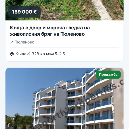
159 000 €
Kъща с двор и морска гледка на
живописния бряг на Тюленово
📍
Тюленово
🏠 Къща
📐 328 кв.м
🛏 5
🛁 5
Продажба