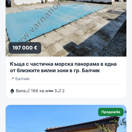
197 000 €
Къща с частична морска панорама в една
от близките вилни зони в гр. Балчик
📍
Балчик
🏠 Вила
📐 166 кв.м
🛏 3
🛁 2
Продажба