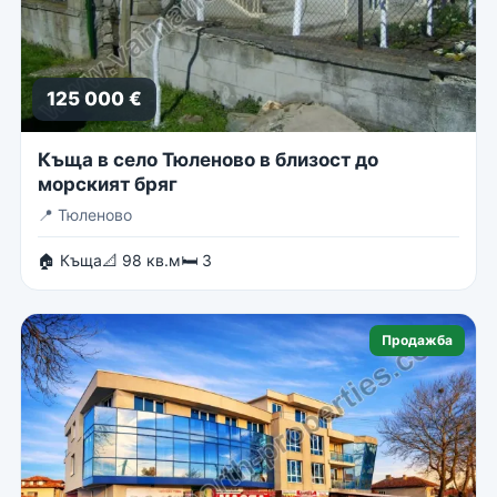
125 000 €
Къща в село Тюленово в близост до
морският бряг
📍
Тюленово
🏠 Къща
📐 98 кв.м
🛏 3
Продажба