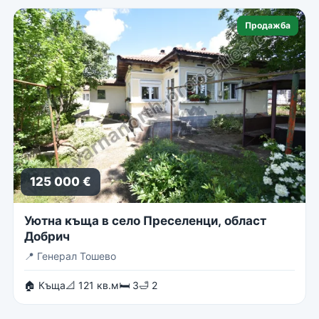
Продажба
125 000 €
Уютна къща в село Преселенци, област
Добрич
📍
Генерал Тошево
🏠 Къща
📐 121 кв.м
🛏 3
🛁 2