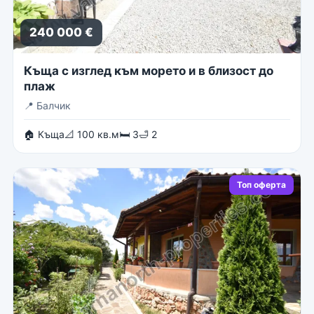
240 000 €
Къща с изглед към морето и в близост до
плаж
📍
Балчик
🏠 Къща
📐 100 кв.м
🛏 3
🛁 2
Топ оферта