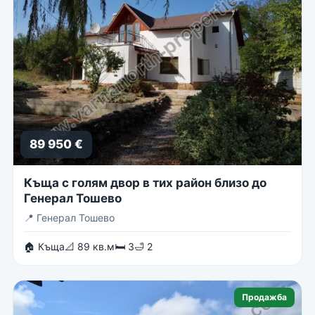
89 950 €
Къща с голям двор в тих район близо до
Генерал Тошево
📍
Генерал Тошево
🏠 Къща
📐 89 кв.м
🛏 3
🛁 2
Продажба