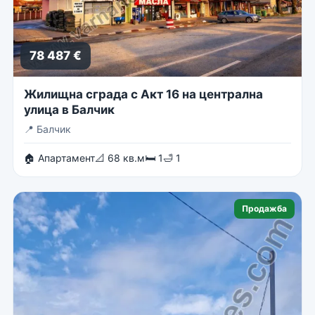
78 487 €
Жилищна сграда с Акт 16 на централна
улица в Балчик
📍
Балчик
🏠 Апартамент
📐 68 кв.м
🛏 1
🛁 1
Продажба