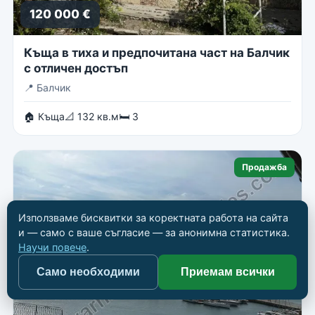
120 000 €
Къща в тиха и предпочитана част на Балчик
с отличен достъп
📍
Балчик
🏠 Къща
📐 132 кв.м
🛏 3
Продажба
Използваме бисквитки за коректната работа на сайта
и — само с ваше съгласие — за анонимна статистика.
Научи повече
.
Само необходими
Приемам всички