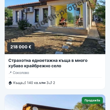
218 000 €
Страхотна едноетажна къща в много
хубаво крайбрежно село
📍
Соколово
🏠 Къща
📐 140 кв.м
🛏 3
🛁 2
Продажба