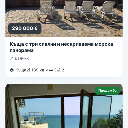
290 000 €
Къща с три спални и нескриваема морска
панорама
📍
Балчик
🏠 Къща
📐 139 кв.м
🛏 3
🛁 2
Продажба