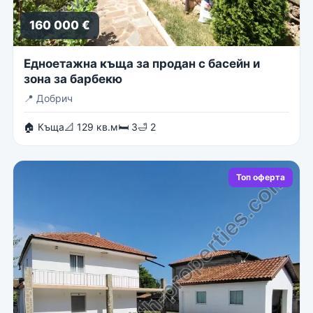
160 000 €
Едноетажна къща за продан с басейн и
зона за барбекю
📍
Добрич
🏠 Къща
📐 129 кв.м
🛏 3
🛁 2
Топ оферта