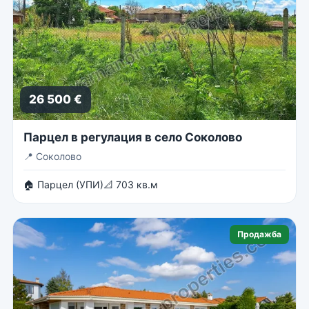
26 500 €
Парцел в регулация в село Соколово
📍
Соколово
🏠 Парцел (УПИ)
📐 703 кв.м
Продажба