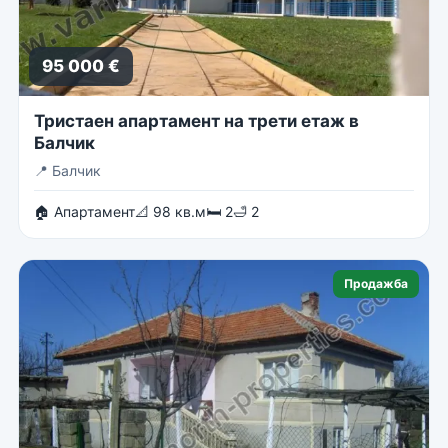
95 000 €
Тристаен апартамент на трети етаж в
Балчик
📍
Балчик
🏠 Апартамент
📐 98 кв.м
🛏 2
🛁 2
Продажба