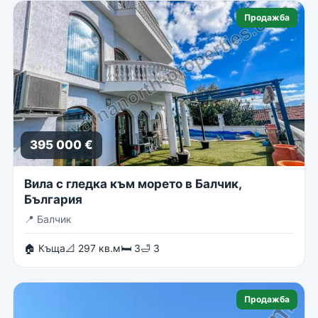
Продажба
395 000 €
Вила с гледка към морето в Балчик,
България
📍
Балчик
🏠 Къща
📐 297 кв.м
🛏 3
🛁 3
Продажба