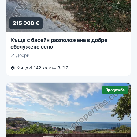
215 000 €
Къща с басейн разположена в добре
обслужено село
📍
Добрич
🏠 Къща
📐 142 кв.м
🛏 3
🛁 2
Продажба