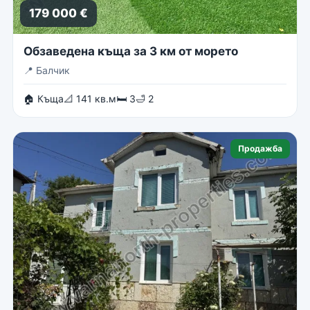
179 000 €
Обзаведена къща за 3 км от морето
📍
Балчик
🏠 Къща
📐 141 кв.м
🛏 3
🛁 2
Продажба