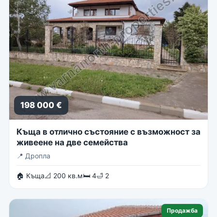
198 000 €
Къща в отлично състояние с възможност за
живеене на две семейства
📍
Дропла
🏠 Къща
📐 200 кв.м
🛏 4
🛁 2
Продажба