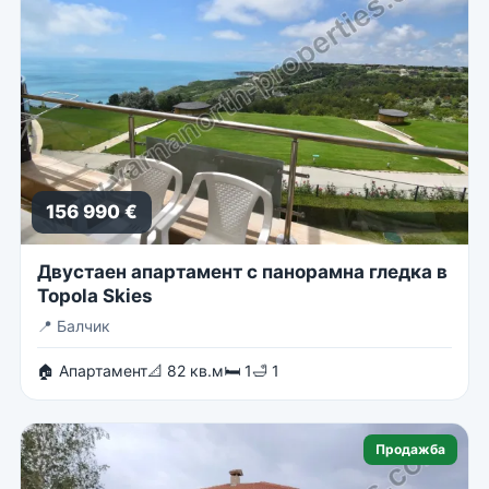
156 990 €
Двустаен апартамент с панорамна гледка в
Topola Skies
📍
Балчик
🏠 Апартамент
📐 82 кв.м
🛏 1
🛁 1
Продажба