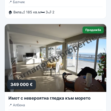
📍
Балчик
🏠 Вила
📐 185 кв.м
🛏 3
🛁 2
Продажба
349 000 €
Имот с невероятна гледка към морето
📍
Албена