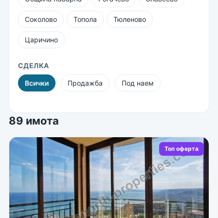
Соколово
Топола
Тюленово
Царичино
СДЕЛКА
Всички
Продажба
Под наем
89 имота
Топ оферта