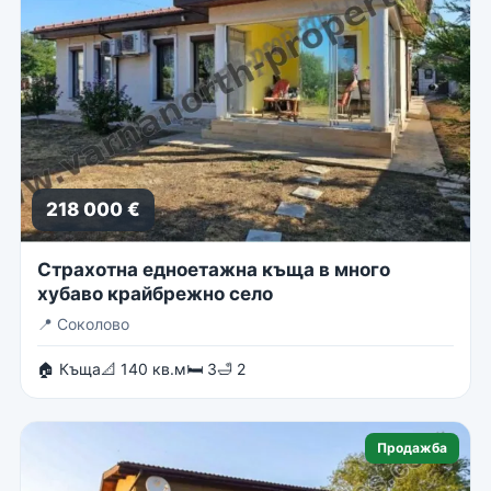
218 000 €
Страхотна едноетажна къща в много
хубаво крайбрежно село
📍
Соколово
🏠 Къща
📐 140 кв.м
🛏 3
🛁 2
Продажба