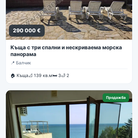
290 000 €
Къща с три спални и нескриваема морска
панорама
📍
Балчик
🏠 Къща
📐 139 кв.м
🛏 3
🛁 2
Продажба