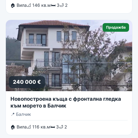
🏠 Вила
📐 146 кв.м
🛏 3
🛁 2
Продажба
240 000 €
Новопостроена къща с фронтална гледка
към морето в Балчик
📍
Балчик
🏠 Вила
📐 116 кв.м
🛏 3
🛁 2