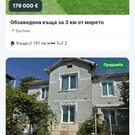
179 000 €
Обзаведена къща за 3 км от морето
📍
Балчик
🏠 Къща
📐 141 кв.м
🛏 3
🛁 2
Продажба