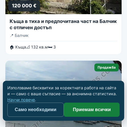
120 000 €
Къща в тиха и предпочитана част на Балчик
с отличен достъп
📍
Балчик
🏠 Къща
📐 132 кв.м
🛏 3
Продажба
Използваме бисквитки за коректната работа на сайта
и — само с ваше съгласие — за анонимна статистика.
Научи повече
.
Само необходими
Приемам всички