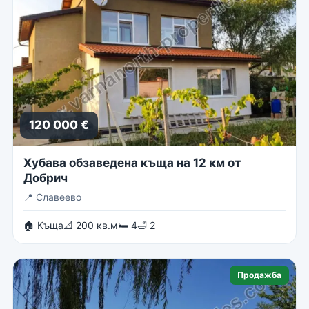
120 000 €
Хубава обзаведена къща на 12 км от
Добрич
📍
Славеево
🏠 Къща
📐 200 кв.м
🛏 4
🛁 2
Продажба