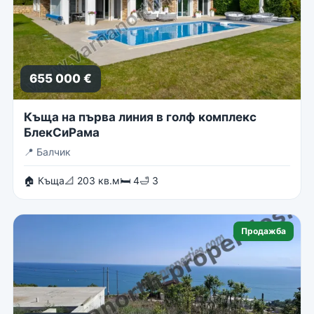
655 000 €
Къща на първа линия в голф комплекс
БлекСиРама
📍
Балчик
🏠 Къща
📐 203 кв.м
🛏 4
🛁 3
Продажба