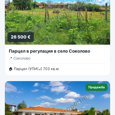
26 500 €
Парцел в регулация в село Соколово
📍
Соколово
🏠 Парцел (УПИ)
📐 703 кв.м
Продажба