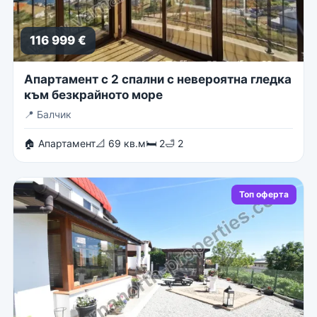
116 999 €
Апартамент с 2 спални с невероятна гледка
към безкрайното море
📍
Балчик
🏠 Апартамент
📐 69 кв.м
🛏 2
🛁 2
Топ оферта