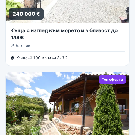
240 000 €
Къща с изглед към морето и в близост до
плаж
📍
Балчик
🏠 Къща
📐 100 кв.м
🛏 3
🛁 2
Топ оферта