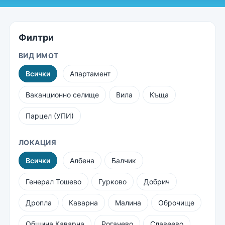
Филтри
ВИД ИМОТ
Всички
Апартамент
Ваканционно селище
Вила
Къща
Парцел (УПИ)
ЛОКАЦИЯ
Всички
Албена
Балчик
Генерал Тошево
Гурково
Добрич
Дропла
Каварна
Малина
Оброчище
Община Каварна
Рогачево
Славеево