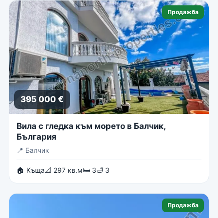
Продажба
395 000 €
Вила с гледка към морето в Балчик,
България
📍
Балчик
🏠 Къща
📐 297 кв.м
🛏 3
🛁 3
Продажба