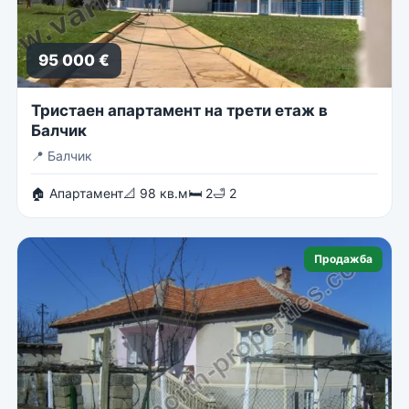
95 000 €
Тристаен апартамент на трети етаж в
Балчик
📍
Балчик
🏠 Апартамент
📐 98 кв.м
🛏 2
🛁 2
Продажба