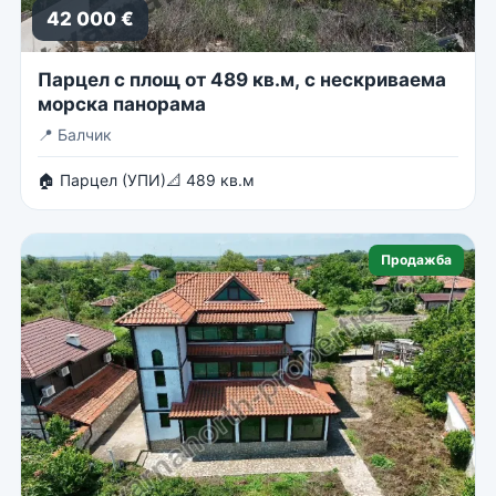
42 000 €
Парцел с площ от 489 кв.м, с нескриваема
морска панорама
📍
Балчик
🏠 Парцел (УПИ)
📐 489 кв.м
Продажба