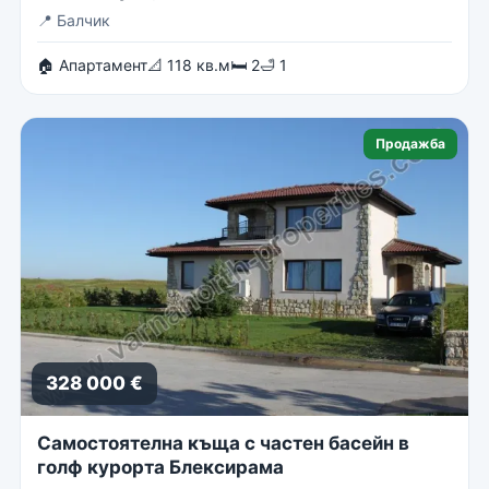
📍
Балчик
🏠 Апартамент
📐 118 кв.м
🛏 2
🛁 1
Продажба
328 000 €
Самостоятелна къща с частен басейн в
голф курорта Блексирама