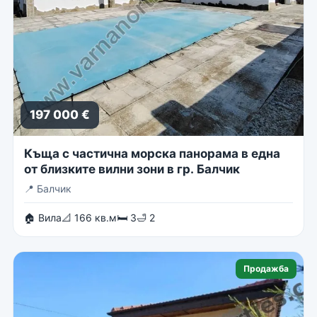
197 000 €
Къща с частична морска панорама в една
от близките вилни зони в гр. Балчик
📍
Балчик
🏠 Вила
📐 166 кв.м
🛏 3
🛁 2
Продажба