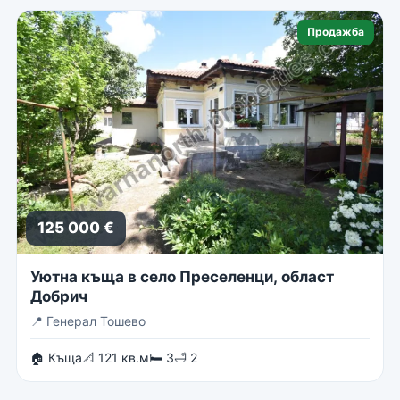
Продажба
125 000 €
Уютна къща в село Преселенци, област
Добрич
📍
Генерал Тошево
🏠 Къща
📐 121 кв.м
🛏 3
🛁 2