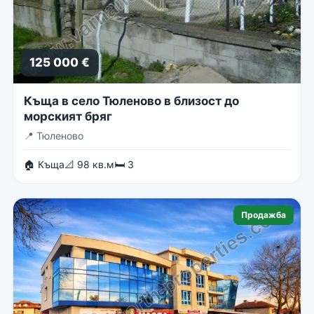
125 000 €
Къща в село Тюленово в близост до
морският бряг
📍
Тюленово
🏠 Къща
📐 98 кв.м
🛏 3
Продажба