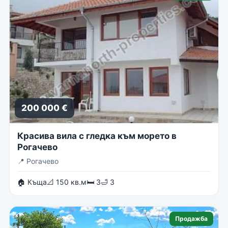
200 000 €
Красива вила с гледка към морето в
Рогачево
📍
Рогачево
🏠 Къща
📐 150 кв.м
🛏 3
🛁 3
Продажба