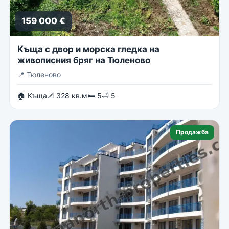
159 000 €
Kъща с двор и морска гледка на
живописния бряг на Тюленово
📍
Тюленово
🏠 Къща
📐 328 кв.м
🛏 5
🛁 5
Продажба