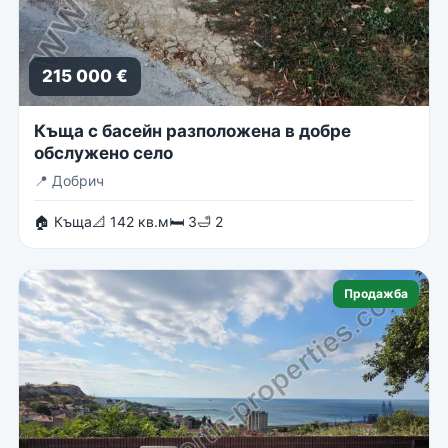
215 000 €
Къща с басейн разположена в добре
обслужено село
📍
Добрич
🏠 Къща
📐 142 кв.м
🛏 3
🛁 2
Продажба