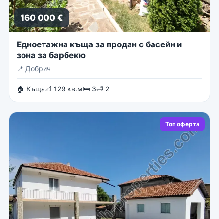
160 000 €
Едноетажна къща за продан с басейн и
зона за барбекю
📍
Добрич
🏠 Къща
📐 129 кв.м
🛏 3
🛁 2
Топ оферта