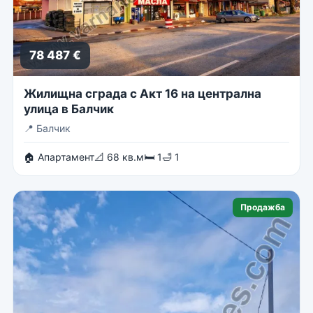
78 487 €
Жилищна сграда с Акт 16 на централна
улица в Балчик
📍
Балчик
🏠 Апартамент
📐 68 кв.м
🛏 1
🛁 1
Продажба