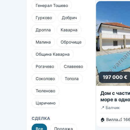
Генерал Тошево
Гурково
Добрич
Дропла
Каварна
Малина
Оброчище
Община Каварна
Рогачево
Славеево
197 000 €
Соколово
Топола
Тюленово
Дом с част
море в одно
Царичино
близлежащ
📍
Балчик
массивов в
СДЕЛКА
🏠 Вилла
📐 166
Все
Продажа