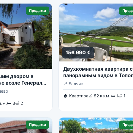
Продажа
Прод
156 990 €
Двухкомнатная квартира с
панорамным видом в Топо
шим двором в
Скайс
не возле Генерала
📍
Балчик
шево
🏠 Квартира
📐 82 кв.м.
🛏 1
🛁 1
в.м.
🛏 3
🛁 2
Продажа
Прод