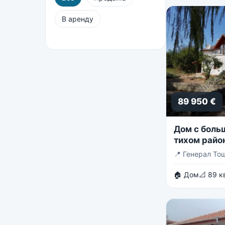
В аренду
89 950 €
Дом с боль
тихом райо
Тошево.
📍
Генерал То
🏠 Дом
📐 89 к