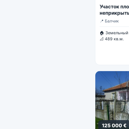
Участок пл
неприкрыты
📍
Балчик
🏠 Земельный 
📐 489 кв.м.
125 000 €