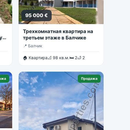
95 000 €
Трехкомнатная квартира на
у
третьем этаже в Балчике
📍
Балчик
🏠 Квартира
📐 98 кв.м.
🛏 2
🛁 2
ажа
Продажа