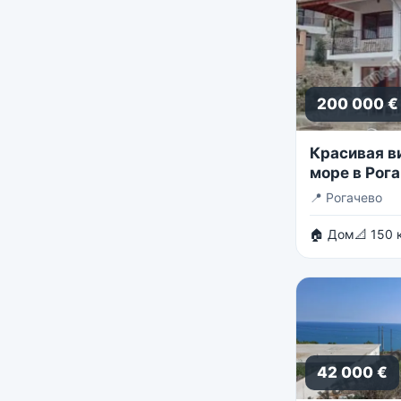
200 000 €
Красивая в
море в Рога
📍
Рогачево
🏠 Дом
📐 150 
42 000 €