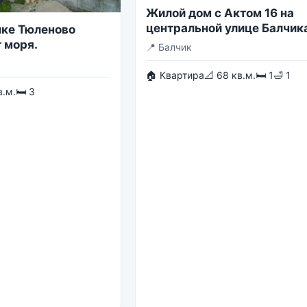
Жилой дом с Актом 16 на
центральной улице Балчик
лке Тюленово
 моря.
📍
Балчик
🏠 Квартира
📐 68 кв.м.
🛏 1
🛁 1
в.м.
🛏 3