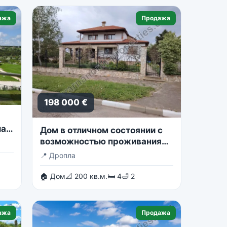
ажа
Продажа
198 000 €
ла
Дом в отличном состоянии с
возможностью проживания
двух семей.
📍
Дропла
🏠 Дом
📐 200 кв.м.
🛏 4
🛁 2
ажа
Продажа