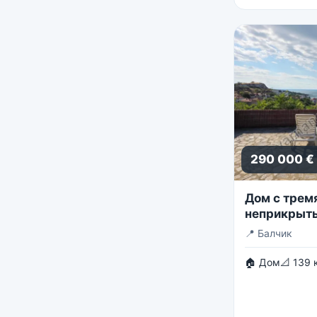
290 000 €
Дом с трем
неприкрыты
📍
Балчик
🏠 Дом
📐 139 