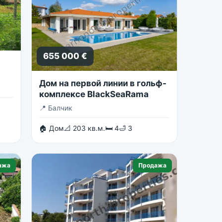
655 000 €
Дом на первой линии в гольф-
комплексе BlackSeaRama
📍
Балчик
🏠 Дом
📐 203 кв.м.
🛏 4
🛁 3
ажа
Продажа