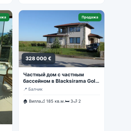
ажа
Продажа
328 000 €
Частный дом с частным
бассейном в Blacksirama Golf
Resort
📍
Балчик
🏠 Вилла
📐 185 кв.м.
🛏 3
🛁 2