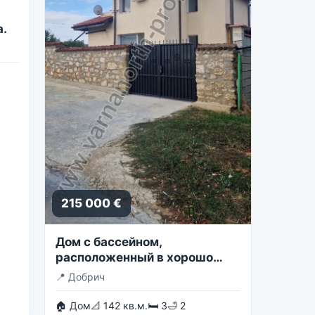
а.
215 000 €
Дом с бассейном,
расположенный в хорошо
обслуживаемой деревне
📍
Добрич
🏠 Дом
📐 142 кв.м.
🛏 3
🛁 2