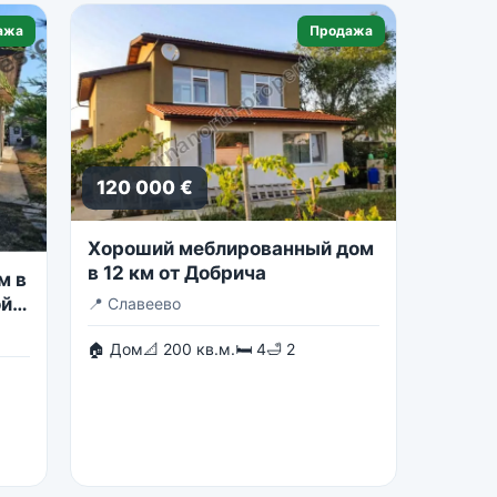
ажа
Продажа
120 000 €
Хороший меблированный дом
в 12 км от Добрича
м в
ой
📍
Славеево
🏠 Дом
📐 200 кв.м.
🛏 4
🛁 2