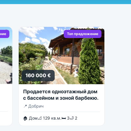
ние
Топ предложение
160 000 €
Продается одноэтажный дом
с бассейном и зоной барбекю.
📍
Добрич
🏠 Дом
📐 129 кв.м.
🛏 3
🛁 2