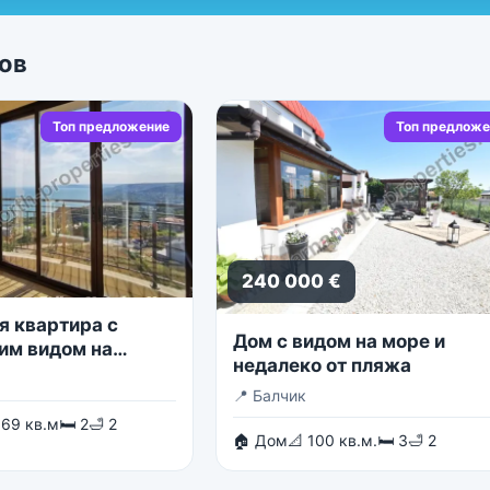
ов
Топ предложение
Топ предложе
240 000 €
я квартира с
Дом с видом на море и
им видом на
недалеко от пляжа
 море
📍
Балчик
 69 кв.м
🛏 2
🛁 2
🏠 Дом
📐 100 кв.м.
🛏 3
🛁 2