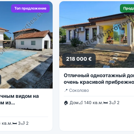
Топ предложение
Прод
218 000 €
Отличный одноэтажный до
очень красивой прибрежн
деревне.
📍
Соколово
ичным видом на
м из
🏠 Дом
📐 140 кв.м.
🛏 3
🛁 2
их дачных
 Балчике
 кв.м.
🛏 3
🛁 2