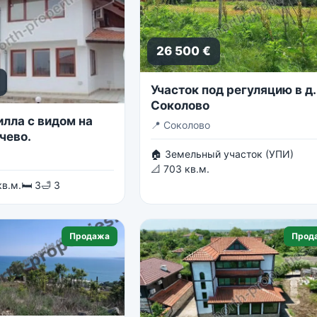
26 500 €
Участок под регуляцию в д.
Соколово
илла с видом на
📍
Соколово
чево.
🏠 Земельный участок (УПИ)
📐 703 кв.м.
кв.м.
🛏 3
🛁 3
Продажа
Прод