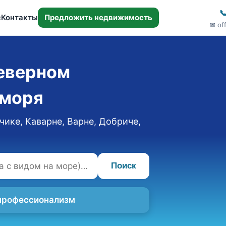

с
Контакты
Предложить недвижимость
✉ of
еверном
 моря
чике, Каварне, Варне, Добриче,
Поиск
 профессионализм