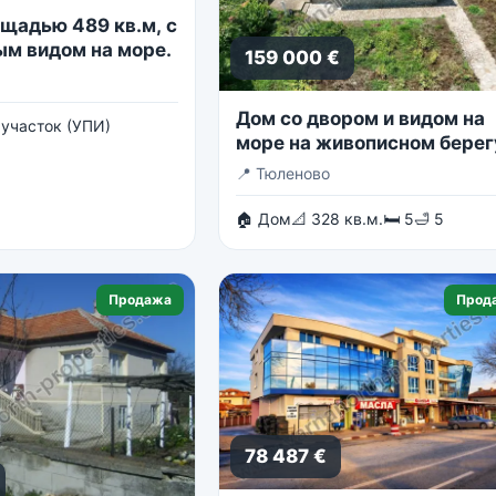
ощадью 489 кв.м, с
м видом на море.
159 000 €
Дом со двором и видом на
участок (УПИ)
море на живописном берег
Тюленово
📍
Тюленово
🏠 Дом
📐 328 кв.м.
🛏 5
🛁 5
Продажа
Прод
78 487 €