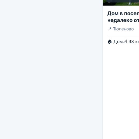
Дом в посе
недалеко от
📍
Тюленово
🏠 Дом
📐 98 к