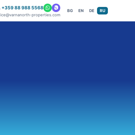
 +359 88 988 5568
BG
EN
DE
RU
fice@varnanorth-properties.com