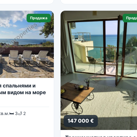
Продажа
Прод
я спальнями и
м видом на море
кв.м.
🛏 3
🛁 2
147 000 €