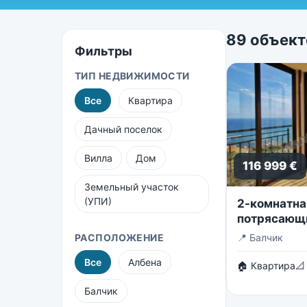
89 объект
Фильтры
ТИП НЕДВИЖИМОСТИ
Все
Квартира
Дачный поселок
Вилла
Дом
116 999 €
Земельный участок
(УПИ)
2-комнатна
потрясающ
бескрайнее
РАСПОЛОЖЕНИЕ
📍
Балчик
Все
Албена
🏠 Квартира
📐
Балчик