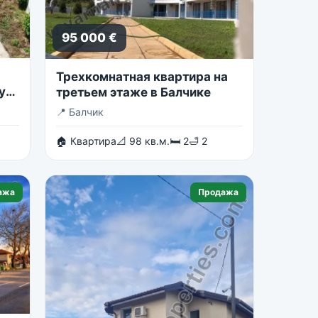
95 000 €
Трехкомнатная квартира на
у
третьем этаже в Балчике
📍
Балчик
🏠 Квартира
📐 98 кв.м.
🛏 2
🛁 2
ажа
Продажа