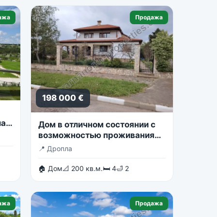
ажа
Продажа
198 000 €
ла
Дом в отличном состоянии с
возможностью проживания
двух семей.
📍
Дропла
🏠 Дом
📐 200 кв.м.
🛏 4
🛁 2
ажа
Продажа