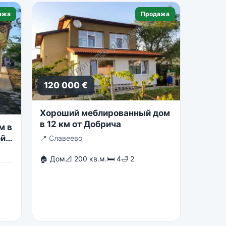
ажа
Продажа
120 000 €
Хороший меблированный дом
в 12 км от Добрича
м в
ой
📍
Славеево
🏠 Дом
📐 200 кв.м.
🛏 4
🛁 2