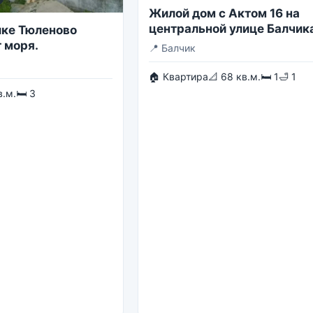
Жилой дом с Актом 16 на
центральной улице Балчик
лке Тюленово
 моря.
📍
Балчик
🏠 Квартира
📐 68 кв.м.
🛏 1
🛁 1
в.м.
🛏 3