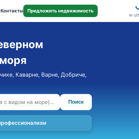

с
Контакты
Предложить недвижимость
✉ of
еверном
 моря
чике, Каварне, Варне, Добриче,
Поиск
 профессионализм