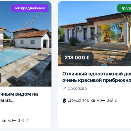
Топ предложение
Прод
218 000 €
Отличный одноэтажный до
очень красивой прибрежн
деревне.
📍
Соколово
ичным видом на
м из
🏠 Дом
📐 140 кв.м.
🛏 3
🛁 2
их дачных
 Балчике
 кв.м.
🛏 3
🛁 2