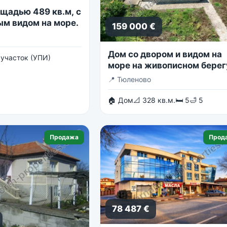
ощадью 489 кв.м, с
м видом на море.
159 000 €
Дом со двором и видом на
участок (УПИ)
море на живописном берег
Тюленово
📍
Тюленово
🏠 Дом
📐 328 кв.м.
🛏 5
🛁 5
Продажа
Прод
78 487 €