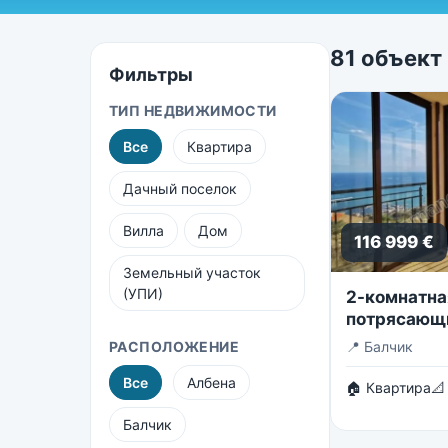
81 объект
Фильтры
ТИП НЕДВИЖИМОСТИ
Все
Квартира
Дачный поселок
Вилла
Дом
116 999 €
Земельный участок
(УПИ)
2-комнатна
потрясающ
бескрайнее
РАСПОЛОЖЕНИЕ
📍
Балчик
Все
Албена
🏠 Квартира
📐
Балчик