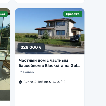
ажа
Продажа
328 000 €
Частный дом с частным
бассейном в Blacksirama Golf
Resort
📍
Балчик
🏠 Вилла
📐 185 кв.м.
🛏 3
🛁 2