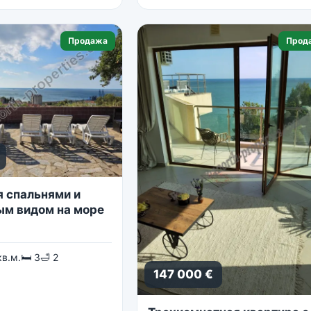
Продажа
Прод
я спальнями и
м видом на море
кв.м.
🛏 3
🛁 2
147 000 €