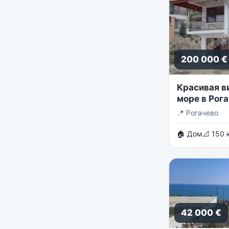
200 000 €
Красивая в
море в Рога
📍
Рогачево
🏠 Дом
📐 150 
42 000 €