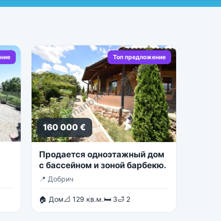
ние
Топ предложение
160 000 €
Продается одноэтажный дом
с бассейном и зоной барбекю.
📍
Добрич
🏠 Дом
📐 129 кв.м.
🛏 3
🛁 2