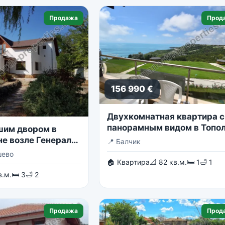
Продажа
Прод
156 990 €
Двухкомнатная квартира с
панорамным видом в Топо
шим двором в
Скайс
не возле Генерала
📍
Балчик
шево
🏠 Квартира
📐 82 кв.м.
🛏 1
🛁 1
в.м.
🛏 3
🛁 2
Продажа
Прод