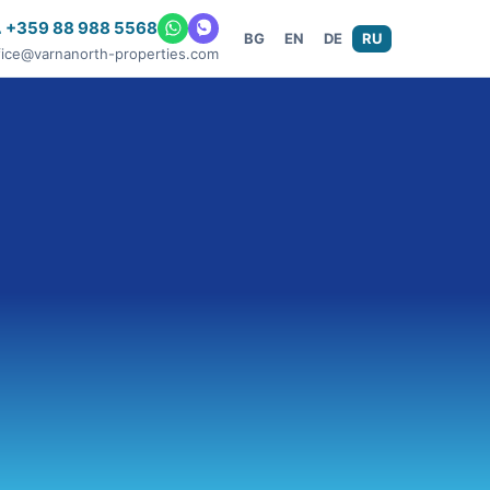
 +359 88 988 5568
BG
EN
DE
RU
fice@varnanorth-properties.com