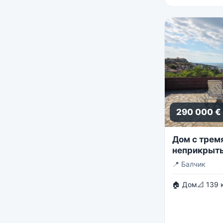
290 000 €
Дом с трем
неприкрыты
📍
Балчик
🏠 Дом
📐 139 