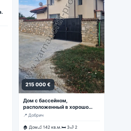
а.
215 000 €
Дом с бассейном,
расположенный в хорошо
обслуживаемой деревне
📍
Добрич
🏠 Дом
📐 142 кв.м.
🛏 3
🛁 2