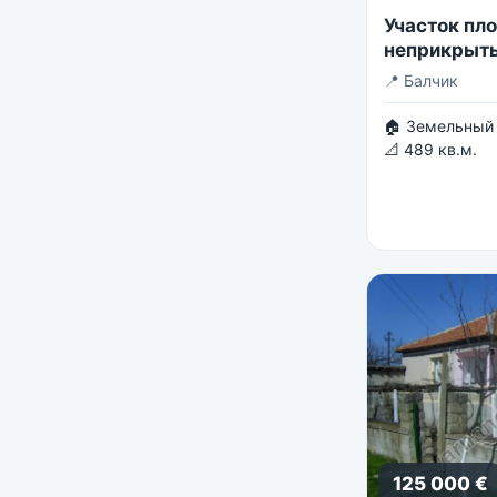
Участок пл
неприкрыты
📍
Балчик
🏠 Земельный 
📐 489 кв.м.
125 000 €