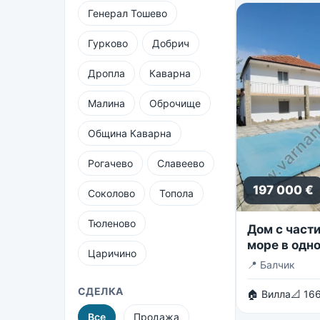
Генерал Тошево
Гурково
Добрич
Дропла
Каварна
Малина
Оброчище
Община Каварна
Рогачево
Славеево
197 000 €
Соколово
Топола
Тюленово
Дом с част
море в одно
Царичино
близлежащ
📍
Балчик
массивов в
СДЕЛКА
🏠 Вилла
📐 166
Все
Продажа