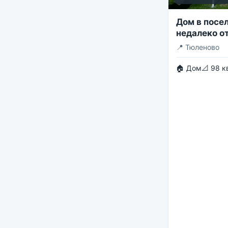
Дом в посе
недалеко от
📍
Тюленово
🏠 Дом
📐 98 к