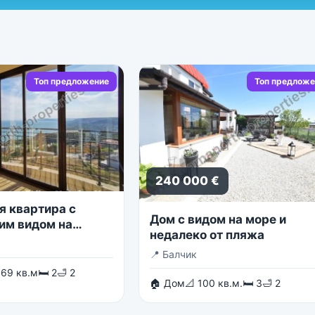
Топ предложение
Топ предложе
240 000 €
я квартира с
Дом с видом на море и
им видом на
недалеко от пляжа
 море
📍
Балчик
 69 кв.м
🛏 2
🛁 2
🏠 Дом
📐 100 кв.м.
🛏 3
🛁 2