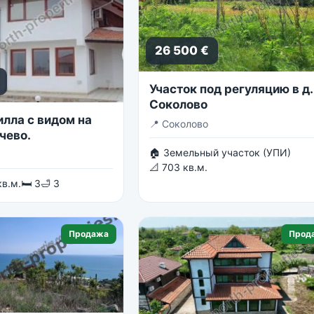
26 500 €
Участок под регуляцию в д.
Соколово
илла с видом на
📍
Соколово
чево.
🏠 Земельный участок (УПИ)
📐 703 кв.м.
кв.м.
🛏 3
🛁 3
Продажа
Прод