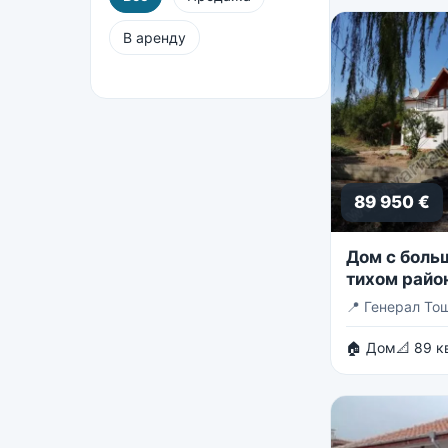
В аренду
89 950 €
Дом с боль
тихом райо
Тошево.
📍
Генерал То
🏠 Дом
📐 89 к