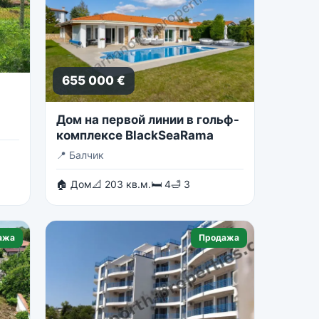
655 000 €
Дом на первой линии в гольф-
комплексе BlackSeaRama
📍
Балчик
🏠 Дом
📐 203 кв.м.
🛏 4
🛁 3
ажа
Продажа