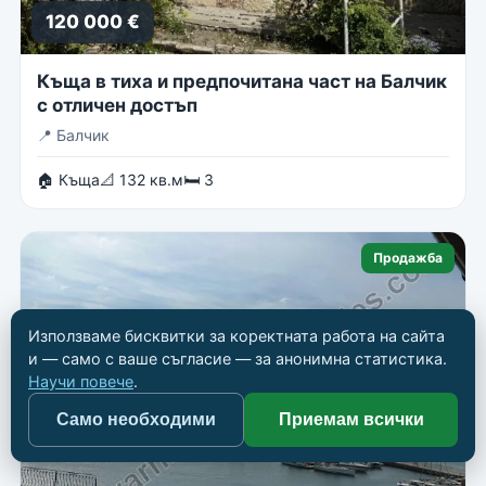
120 000 €
Къща в тиха и предпочитана част на Балчик
с отличен достъп
📍
Балчик
🏠 Къща
📐 132 кв.м
🛏 3
Продажба
Използваме бисквитки за коректната работа на сайта
и — само с ваше съгласие — за анонимна статистика.
Научи повече
.
Само необходими
Приемам всички