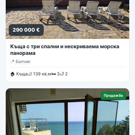
290 000 €
Къща с три спални и нескриваема морска
панорама
📍
Балчик
🏠 Къща
📐 139 кв.м
🛏 3
🛁 2
Продажба