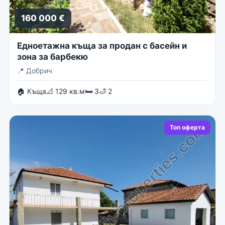
160 000 €
Едноетажна къща за продан с басейн и
зона за барбекю
📍
Добрич
🏠 Къща
📐 129 кв.м
🛏 3
🛁 2
Топ оферта