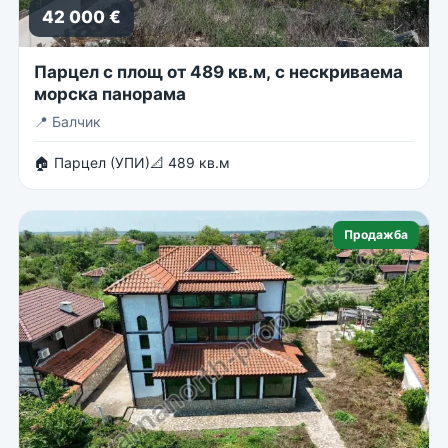
42 000 €
Парцел с площ от 489 кв.м, с нескриваема
морска панорама
📍
Балчик
🏠 Парцел (УПИ)
📐 489 кв.м
Продажба