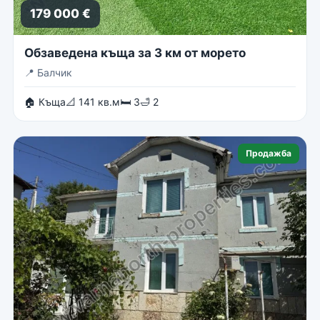
179 000 €
Обзаведена къща за 3 км от морето
📍
Балчик
🏠 Къща
📐 141 кв.м
🛏 3
🛁 2
Продажба