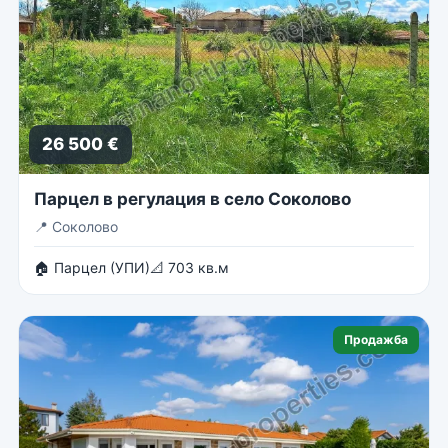
26 500 €
Парцел в регулация в село Соколово
📍
Соколово
🏠 Парцел (УПИ)
📐 703 кв.м
Продажба