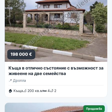
198 000 €
Къща в отлично състояние с възможност за
живеене на две семейства
📍
Дропла
🏠 Къща
📐 200 кв.м
🛏 4
🛁 2
Продажба