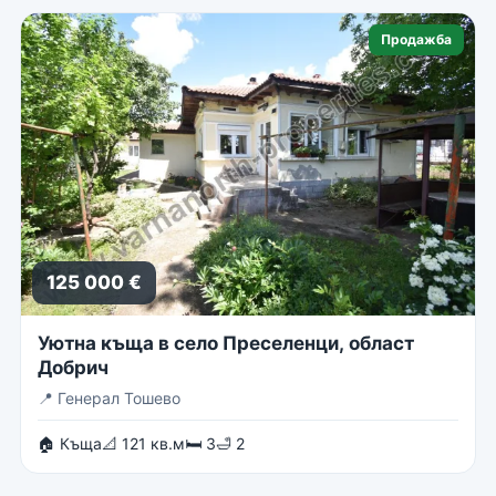
Продажба
125 000 €
Уютна къща в село Преселенци, област
Добрич
📍
Генерал Тошево
🏠 Къща
📐 121 кв.м
🛏 3
🛁 2