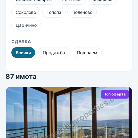
Соколово
Топола
Тюленово
Царичино
СДЕЛКА
Всички
Продажба
Под наем
87 имота
Топ оферта