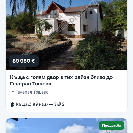
89 950 €
Къща с голям двор в тих район близо до
Генерал Тошево
📍
Генерал Тошево
🏠 Къща
📐 89 кв.м
🛏 3
🛁 2
Продажба