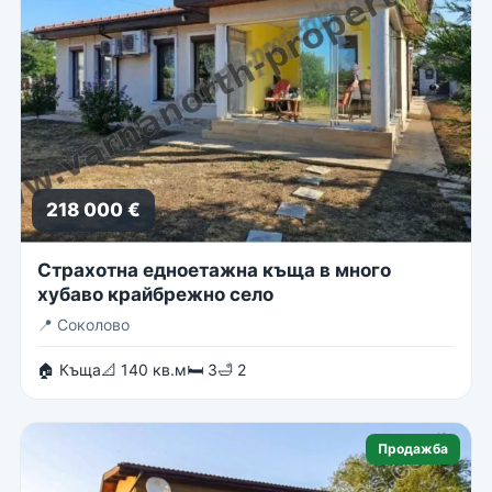
218 000 €
Страхотна едноетажна къща в много
хубаво крайбрежно село
📍
Соколово
🏠 Къща
📐 140 кв.м
🛏 3
🛁 2
Продажба