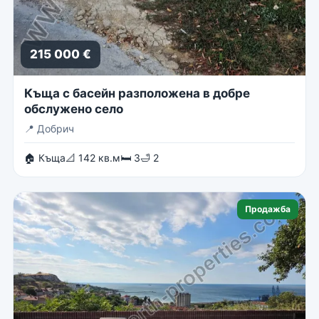
215 000 €
Къща с басейн разположена в добре
обслужено село
📍
Добрич
🏠 Къща
📐 142 кв.м
🛏 3
🛁 2
Продажба