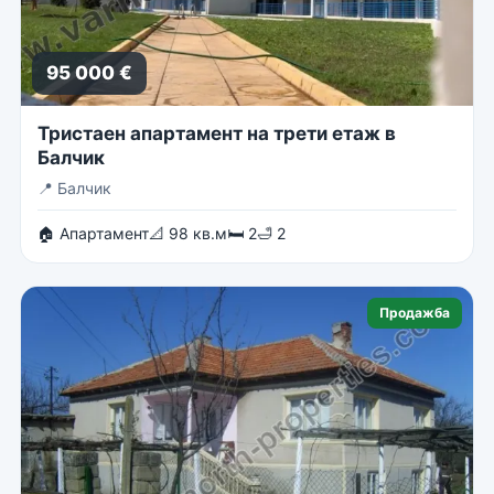
95 000 €
Тристаен апартамент на трети етаж в
Балчик
📍
Балчик
🏠 Апартамент
📐 98 кв.м
🛏 2
🛁 2
Продажба