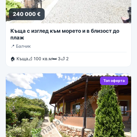
240 000 €
Къща с изглед към морето и в близост до
плаж
📍
Балчик
🏠 Къща
📐 100 кв.м
🛏 3
🛁 2
Топ оферта