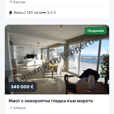
📍
Балчик
🏠 Вила
📐 185 кв.м
🛏 3
🛁 2
Продажба
349 000 €
Имот с невероятна гледка към морето
📍
Албена