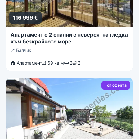
116 999 €
Апартамент с 2 спални с невероятна гледка
към безкрайното море
📍
Балчик
🏠 Апартамент
📐 69 кв.м
🛏 2
🛁 2
Топ оферта