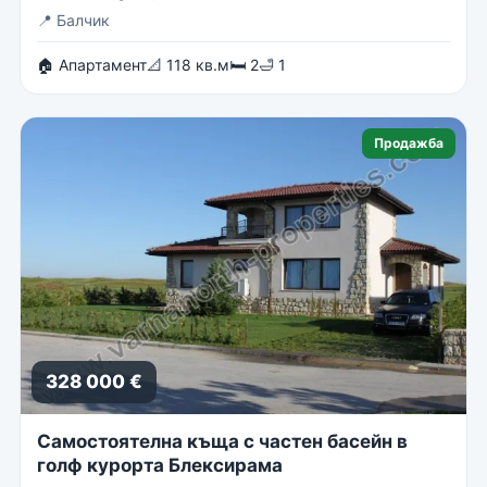
📍
Балчик
🏠 Апартамент
📐 118 кв.м
🛏 2
🛁 1
Продажба
328 000 €
Самостоятелна къща с частен басейн в
голф курорта Блексирама