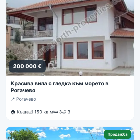
200 000 €
Красива вила с гледка към морето в
Рогачево
📍
Рогачево
🏠 Къща
📐 150 кв.м
🛏 3
🛁 3
Продажба