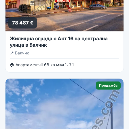
78 487 €
Жилищна сграда с Акт 16 на централна
улица в Балчик
📍
Балчик
🏠 Апартамент
📐 68 кв.м
🛏 1
🛁 1
Продажба