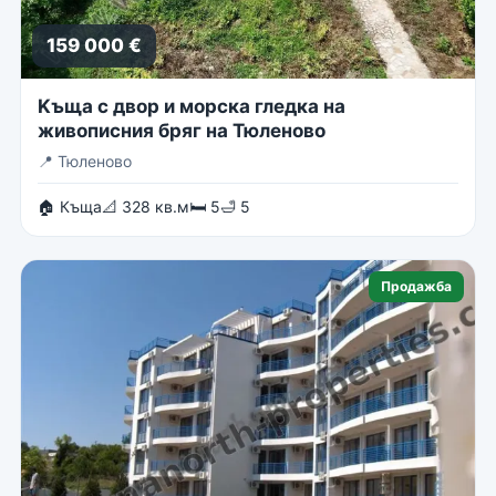
159 000 €
Kъща с двор и морска гледка на
живописния бряг на Тюленово
📍
Тюленово
🏠 Къща
📐 328 кв.м
🛏 5
🛁 5
Продажба