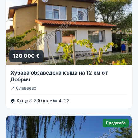
120 000 €
Хубава обзаведена къща на 12 км от
Добрич
📍
Славеево
🏠 Къща
📐 200 кв.м
🛏 4
🛁 2
Продажба