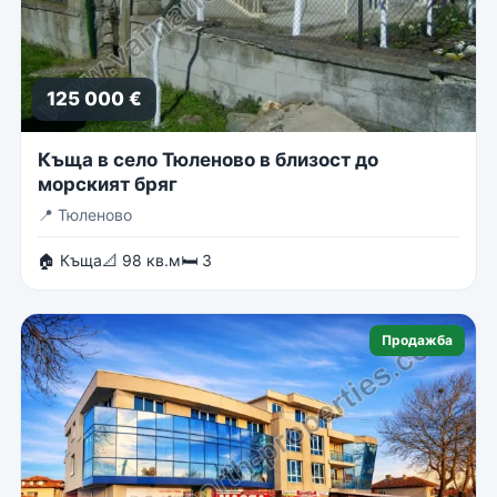
125 000 €
Къща в село Тюленово в близост до
морският бряг
📍
Тюленово
🏠 Къща
📐 98 кв.м
🛏 3
Продажба