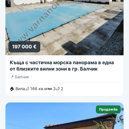
197 000 €
Къща с частична морска панорама в една
от близките вилни зони в гр. Балчик
📍
Балчик
🏠 Вила
📐 166 кв.м
🛏 3
🛁 2
Продажба