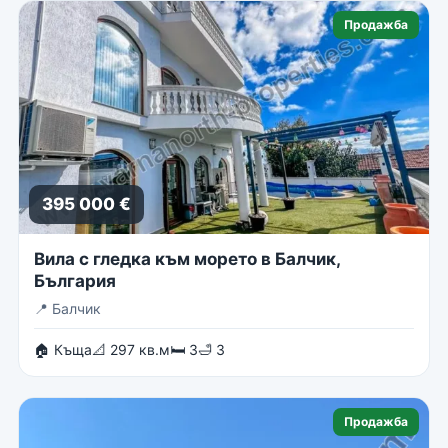
Продажба
395 000 €
Вила с гледка към морето в Балчик,
България
📍
Балчик
🏠 Къща
📐 297 кв.м
🛏 3
🛁 3
Продажба