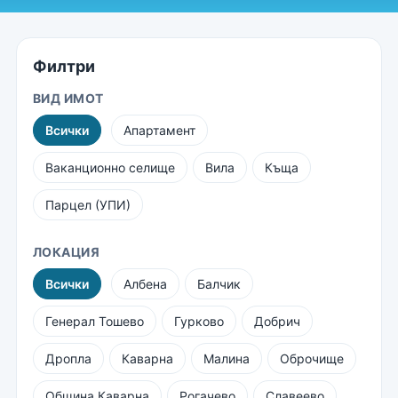
Филтри
ВИД ИМОТ
Всички
Апартамент
Ваканционно селище
Вила
Къща
Парцел (УПИ)
ЛОКАЦИЯ
Всички
Албена
Балчик
Генерал Тошево
Гурково
Добрич
Дропла
Каварна
Малина
Оброчище
Община Каварна
Рогачево
Славеево