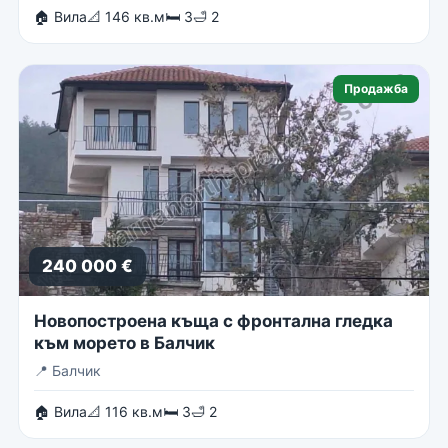
🏠 Вила
📐 146 кв.м
🛏 3
🛁 2
Продажба
240 000 €
Новопостроена къща с фронтална гледка
към морето в Балчик
📍
Балчик
🏠 Вила
📐 116 кв.м
🛏 3
🛁 2