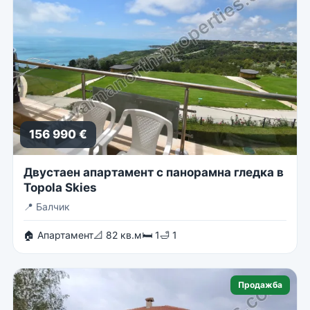
156 990 €
Двустаен апартамент с панорамна гледка в
Topola Skies
📍
Балчик
🏠 Апартамент
📐 82 кв.м
🛏 1
🛁 1
Продажба