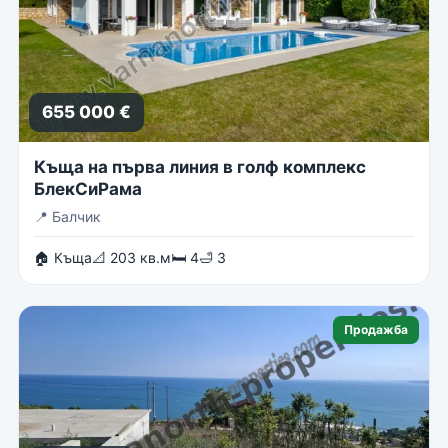
655 000 €
Къща на първа линия в голф комплекс
БлекСиРама
📍
Балчик
🏠 Къща
📐 203 кв.м
🛏 4
🛁 3
Продажба