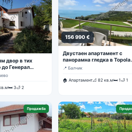
156 990 €
Двустаен апартамент с
панорамна гледка в Topola
м двор в тих
Skies
 до Генерал
📍
Балчик
шево
🏠 Апартамент
📐 82 кв.м
🛏 1
🛁 1
кв.м
🛏 3
🛁 2
Продажба
Прода