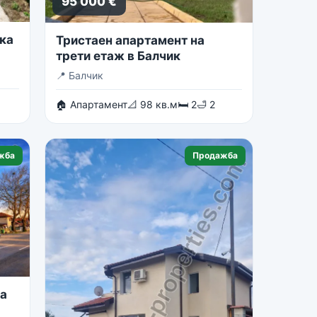
95 000 €
ка
Тристаен апартамент на
трети етаж в Балчик
📍
Балчик
🏠 Апартамент
📐 98 кв.м
🛏 2
🛁 2
жба
Продажба
на