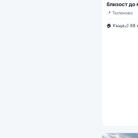
близост до
📍
Тюленово
🏠 Къща
📐 98 