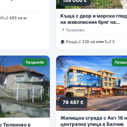
159 000 €
Kъща с двор и морска глед
И)
📐 489 кв.м
на живописния бряг на
Тюленово
📍
Тюленово
🏠 Къща
📐 328 кв.м
🛏 5
🛁 5
Продажба
Прода
78 487 €
Жилищна сграда с Акт 16 
централна улица в Балчик
о Тюленово в