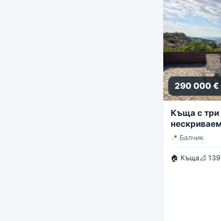
290 000 €
Къща с три 
нескриваем
панорама
📍
Балчик
🏠 Къща
📐 139