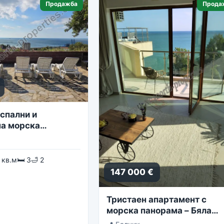
Продажба
Прода
спални и
а морска
 кв.м
🛏 3
🛁 2
147 000 €
Тристаен апартамент с
морска панорама – Бяла
Лагуна, комплекс Golf Coa