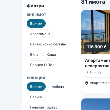
81 имота
Филтри
ВИД ИМОТ
Всички
Апартамент
Ваканционно селище
116 999 €
Вила
Къща
Апартамент 
Парцел (УПИ)
невероятна
безкрайнот
📍
Балчик
ЛОКАЦИЯ
🏠 Апартамент
Всички
Албена
Балчик
Генерал Тошево