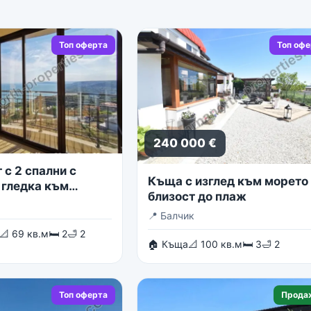
Топ оферта
Топ оф
240 000 €
с 2 спални с
Къща с изглед към морето 
 гледка към
близост до плаж
о море
📍
Балчик
📐 69 кв.м
🛏 2
🛁 2
🏠 Къща
📐 100 кв.м
🛏 3
🛁 2
Топ оферта
Прода