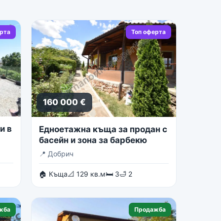
ерта
Топ оферта
160 000 €
и в
Едноетажна къща за продан с
басейн и зона за барбекю
📍
Добрич
🏠 Къща
📐 129 кв.м
🛏 3
🛁 2
жба
Продажба