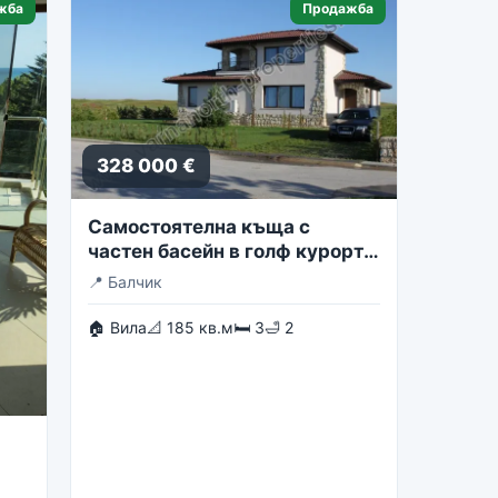
жба
Продажба
328 000 €
Самостоятелна къща с
частен басейн в голф курорта
Блексирама
📍
Балчик
🏠 Вила
📐 185 кв.м
🛏 3
🛁 2
st