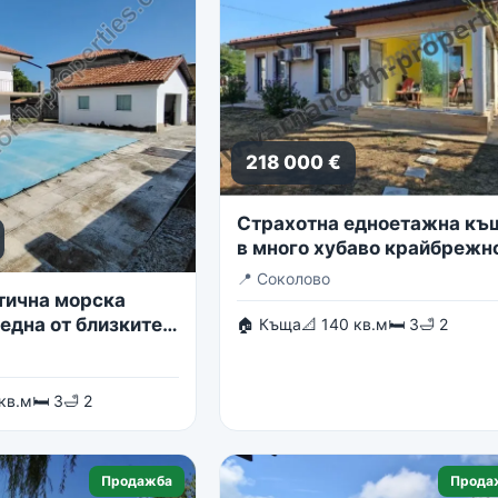
218 000 €
Страхотна едноетажна къ
в много хубаво крайбрежн
село
📍
Соколово
тична морска
една от близките
🏠 Къща
📐 140 кв.м
🛏 3
🛁 2
в гр. Балчик
 кв.м
🛏 3
🛁 2
Продажба
Прода