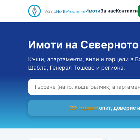
Имоти
За нас
Контакти
Имоти на Севернот
Къщи, апартаменти, вили и парцели в Б
Шабла, Генерал Тошево и региона.
20 години
опит, доверие