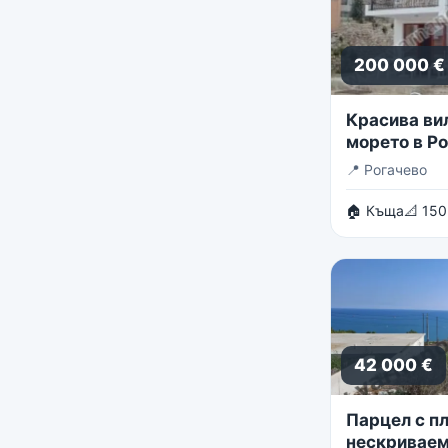
200 000 €
Красива ви
морето в Р
📍
Рогачево
🏠 Къща
📐 150
42 000 €
Парцел с пл
нескриваем