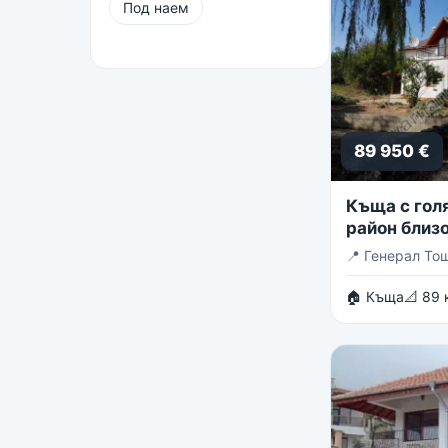
Под наем
89 950 €
Къща с голя
район близо
Тошево
📍
Генерал То
🏠 Къща
📐 89 