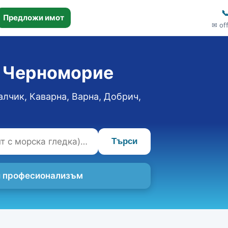

Предложи имот
✉ of
о Черноморие
алчик, Каварна, Варна, Добрич,
Търси
 и професионализъм