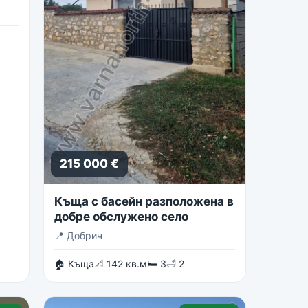
215 000 €
Къща с басейн разположена в
добре обслужено село
📍
Добрич
🏠 Къща
📐 142 кв.м
🛏 3
🛁 2