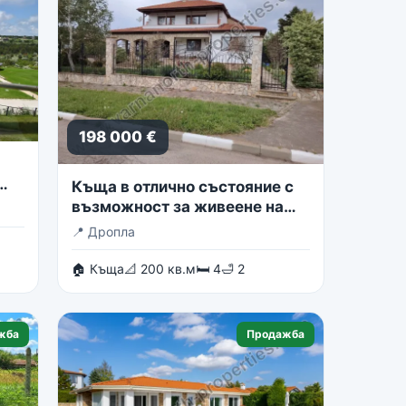
198 000 €
Къща в отлично състояние с
възможност за живеене на
две семейства
📍
Дропла
🏠 Къща
📐 200 кв.м
🛏 4
🛁 2
жба
Продажба