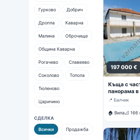
Гурково
Добрич
Дропла
Каварна
Малина
Оброчище
Община Каварна
Рогачево
Славеево
197 000 €
Соколово
Топола
Къща с час
Тюленово
панорама в 
вилни зони 
📍
Балчик
Царичино
🏠 Вила
📐 166
СДЕЛКА
Всички
Продажба