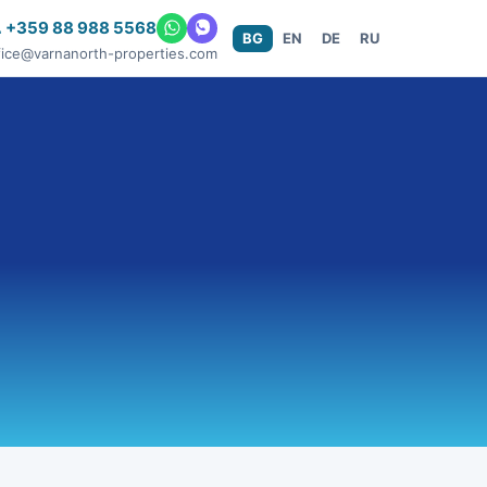
 +359 88 988 5568
BG
EN
DE
RU
fice@varnanorth-properties.com