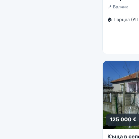
панорама
📍
Балчик
🏠 Парцел (УП
125 000 €
Къща в сел