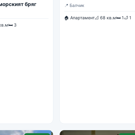
 морският бряг
📍
Балчик
🏠 Апартамент
📐 68 кв.м
🛏 1
🛁 1
кв.м
🛏 3