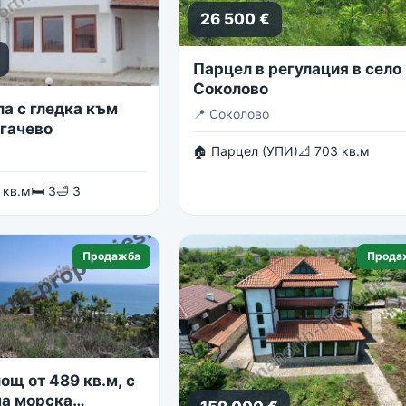
26 500 €
Парцел в регулация в село
Соколово
ла с гледка към
📍
Соколово
огачево
🏠 Парцел (УПИ)
📐 703 кв.м
 кв.м
🛏 3
🛁 3
Продажба
Прода
ощ от 489 кв.м, с
а морска