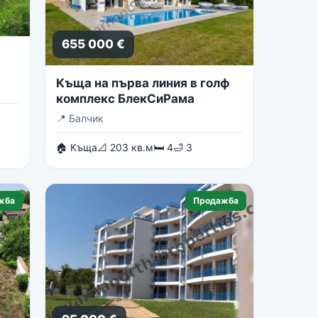
655 000 €
Къща на първа линия в голф
комплекс БлекСиРама
📍
Балчик
🏠 Къща
📐 203 кв.м
🛏 4
🛁 3
жба
Продажба