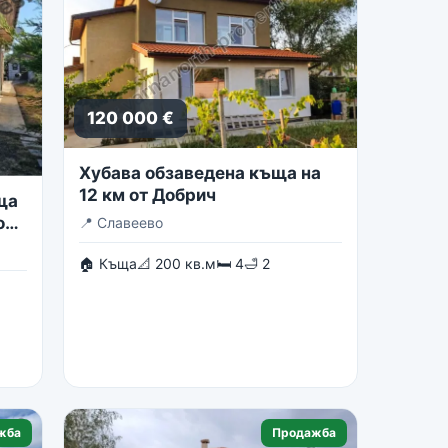
120 000 €
Хубава обзаведена къща на
12 км от Добрич
ща
о
📍
Славеево
🏠 Къща
📐 200 кв.м
🛏 4
🛁 2
жба
Продажба