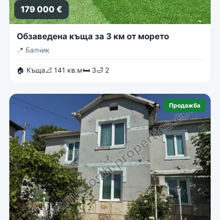
179 000 €
Обзаведена къща за 3 км от морето
📍
Балчик
🏠 Къща
📐 141 кв.м
🛏 3
🛁 2
Продажба