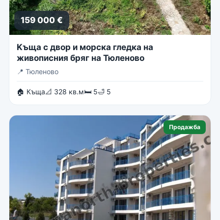
159 000 €
Kъща с двор и морска гледка на
живописния бряг на Тюленово
📍
Тюленово
🏠 Къща
📐 328 кв.м
🛏 5
🛁 5
Продажба