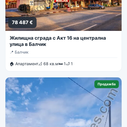
78 487 €
Жилищна сграда с Акт 16 на централна
улица в Балчик
📍
Балчик
🏠 Апартамент
📐 68 кв.м
🛏 1
🛁 1
Продажба