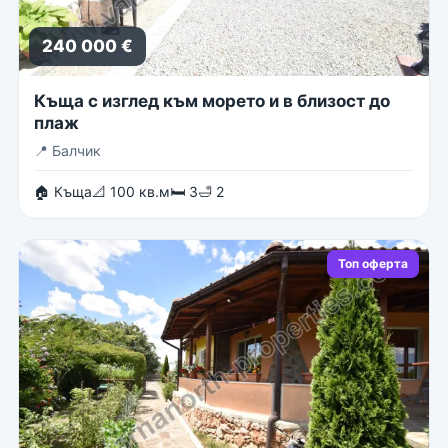
240 000 €
Къща с изглед към морето и в близост до
плаж
📍
Балчик
🏠 Къща
📐 100 кв.м
🛏 3
🛁 2
Топ оферта