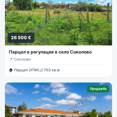
26 500 €
Парцел в регулация в село Соколово
📍
Соколово
🏠 Парцел (УПИ)
📐 703 кв.м
Продажба