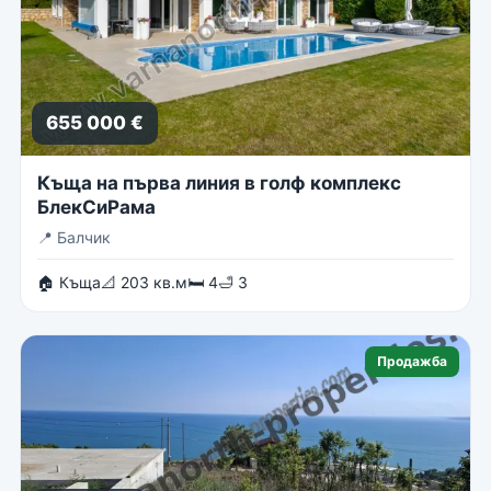
655 000 €
Къща на първа линия в голф комплекс
БлекСиРама
📍
Балчик
🏠 Къща
📐 203 кв.м
🛏 4
🛁 3
Продажба