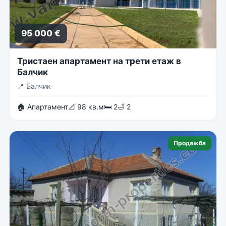
95 000 €
Тристаен апартамент на трети етаж в
Балчик
📍
Балчик
🏠 Апартамент
📐 98 кв.м
🛏 2
🛁 2
Продажба