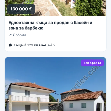
160 000 €
Едноетажна къща за продан с басейн и
зона за барбекю
📍
Добрич
🏠 Къща
📐 129 кв.м
🛏 3
🛁 2
Топ оферта