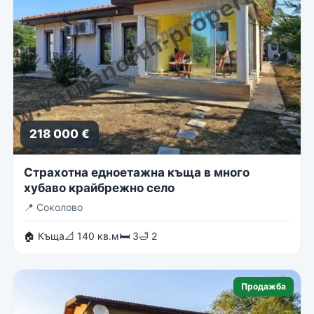
218 000 €
Страхотна едноетажна къща в много
хубаво крайбрежно село
📍
Соколово
🏠 Къща
📐 140 кв.м
🛏 3
🛁 2
Продажба