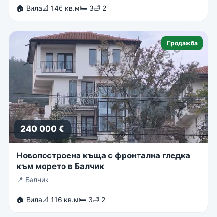
🏠 Вила
📐 146 кв.м
🛏 3
🛁 2
Продажба
240 000 €
Новопостроена къща с фронтална гледка
към морето в Балчик
📍
Балчик
🏠 Вила
📐 116 кв.м
🛏 3
🛁 2