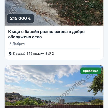
215 000 €
Къща с басейн разположена в добре
обслужено село
📍
Добрич
🏠 Къща
📐 142 кв.м
🛏 3
🛁 2
Продажба