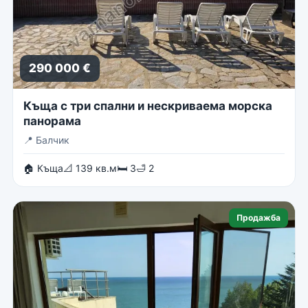
290 000 €
Къща с три спални и нескриваема морска
панорама
📍
Балчик
🏠 Къща
📐 139 кв.м
🛏 3
🛁 2
Продажба