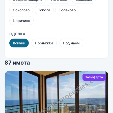
Соколово
Топола
Тюленово
Царичино
СДЕЛКА
Всички
Продажба
Под наем
87 имота
Топ оферта