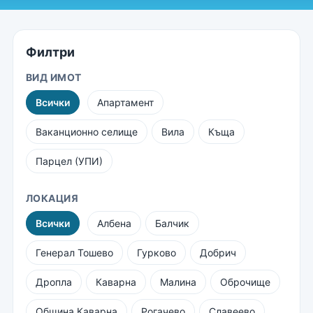
Филтри
ВИД ИМОТ
Всички
Апартамент
Ваканционно селище
Вила
Къща
Парцел (УПИ)
ЛОКАЦИЯ
Всички
Албена
Балчик
Генерал Тошево
Гурково
Добрич
Дропла
Каварна
Малина
Оброчище
Община Каварна
Рогачево
Славеево