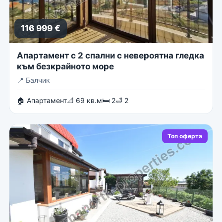
116 999 €
Апартамент с 2 спални с невероятна гледка
към безкрайното море
📍
Балчик
🏠 Апартамент
📐 69 кв.м
🛏 2
🛁 2
Топ оферта