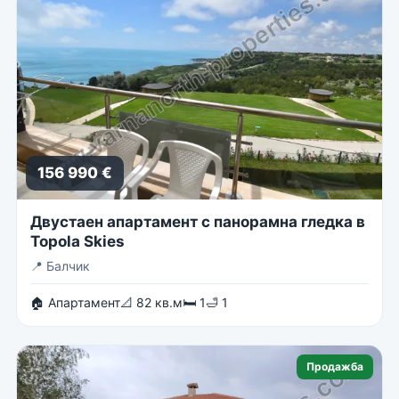
156 990 €
Двустаен апартамент с панорамна гледка в
Topola Skies
📍
Балчик
🏠 Апартамент
📐 82 кв.м
🛏 1
🛁 1
Продажба