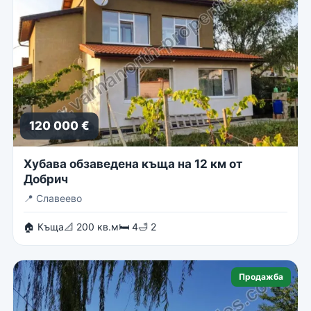
120 000 €
Хубава обзаведена къща на 12 км от
Добрич
📍
Славеево
🏠 Къща
📐 200 кв.м
🛏 4
🛁 2
Продажба