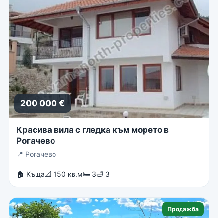
200 000 €
Красива вила с гледка към морето в
Рогачево
📍
Рогачево
🏠 Къща
📐 150 кв.м
🛏 3
🛁 3
Продажба