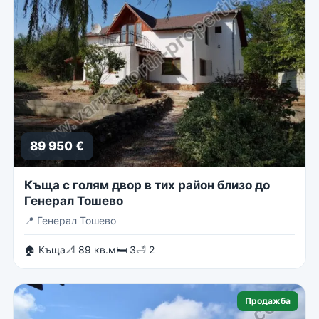
89 950 €
Къща с голям двор в тих район близо до
Генерал Тошево
📍
Генерал Тошево
🏠 Къща
📐 89 кв.м
🛏 3
🛁 2
Продажба