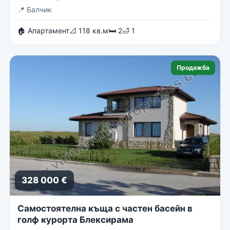
📍
Балчик
🏠 Апартамент
📐 118 кв.м
🛏 2
🛁 1
Продажба
328 000 €
Самостоятелна къща с частен басейн в
голф курорта Блексирама