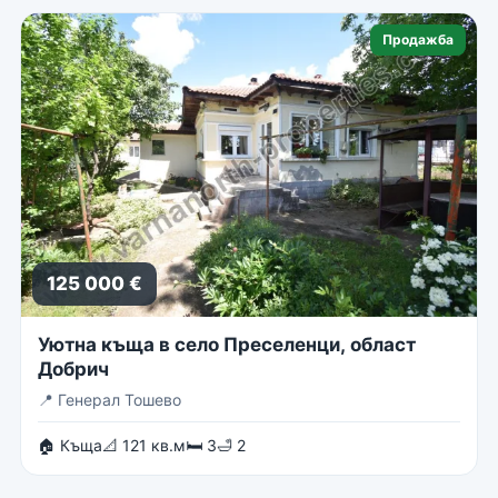
Продажба
125 000 €
Уютна къща в село Преселенци, област
Добрич
📍
Генерал Тошево
🏠 Къща
📐 121 кв.м
🛏 3
🛁 2