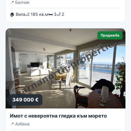
📍
Балчик
🏠 Вила
📐 185 кв.м
🛏 3
🛁 2
Продажба
349 000 €
Имот с невероятна гледка към морето
📍
Албена