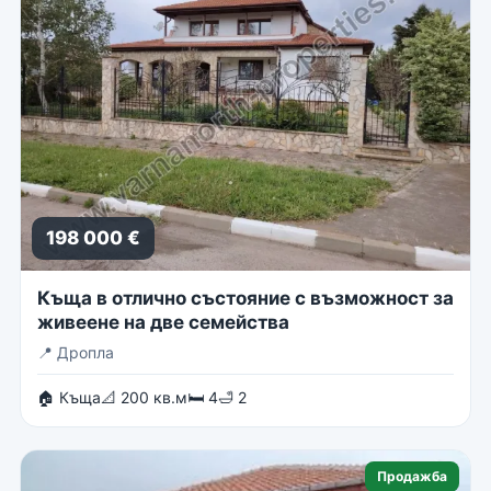
198 000 €
Къща в отлично състояние с възможност за
живеене на две семейства
📍
Дропла
🏠 Къща
📐 200 кв.м
🛏 4
🛁 2
Продажба