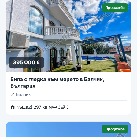
Продажба
395 000 €
Вила с гледка към морето в Балчик,
България
📍
Балчик
🏠 Къща
📐 297 кв.м
🛏 3
🛁 3
Продажба