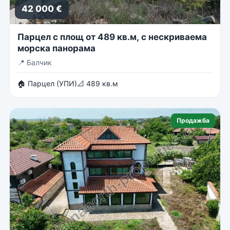
42 000 €
Парцел с площ от 489 кв.м, с нескриваема
морска панорама
📍
Балчик
🏠 Парцел (УПИ)
📐 489 кв.м
Продажба