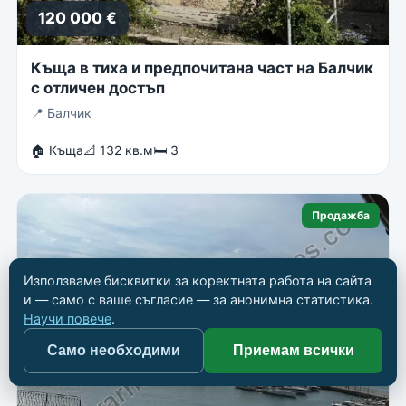
120 000 €
Къща в тиха и предпочитана част на Балчик
с отличен достъп
📍
Балчик
🏠 Къща
📐 132 кв.м
🛏 3
Продажба
Използваме бисквитки за коректната работа на сайта
и — само с ваше съгласие — за анонимна статистика.
Научи повече
.
Само необходими
Приемам всички