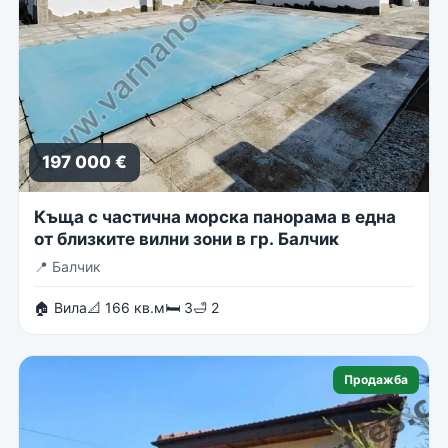
197 000 €
Къща с частична морска панорама в една
от близките вилни зони в гр. Балчик
📍
Балчик
🏠 Вила
📐 166 кв.м
🛏 3
🛁 2
Продажба