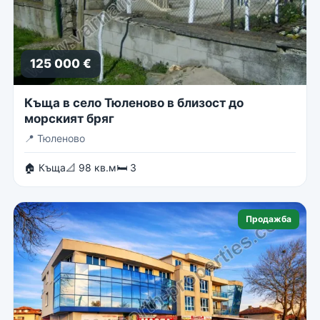
125 000 €
Къща в село Тюленово в близост до
морският бряг
📍
Тюленово
🏠 Къща
📐 98 кв.м
🛏 3
Продажба