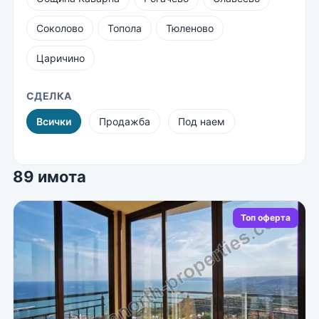
Соколово
Топола
Тюленово
Царичино
СДЕЛКА
Всички
Продажба
Под наем
89 имота
Топ оферта