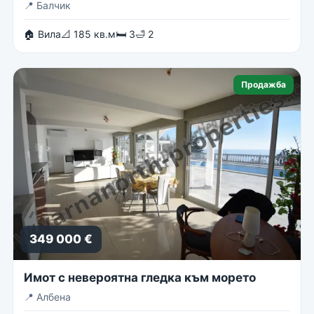
📍
Балчик
🏠 Вила
📐 185 кв.м
🛏 3
🛁 2
Продажба
349 000 €
Имот с невероятна гледка към морето
📍
Албена