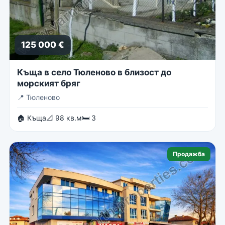
125 000 €
Къща в село Тюленово в близост до
морският бряг
📍
Тюленово
🏠 Къща
📐 98 кв.м
🛏 3
Продажба