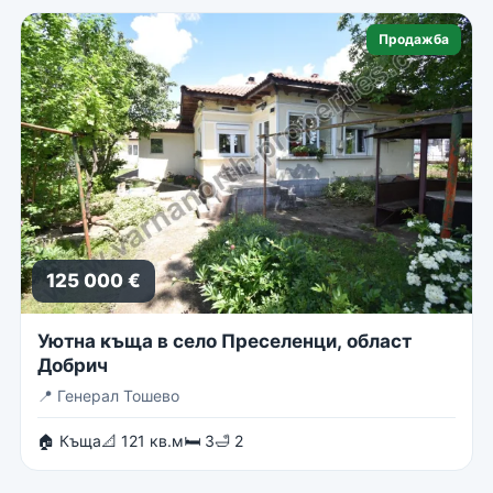
Продажба
125 000 €
Уютна къща в село Преселенци, област
Добрич
📍
Генерал Тошево
🏠 Къща
📐 121 кв.м
🛏 3
🛁 2