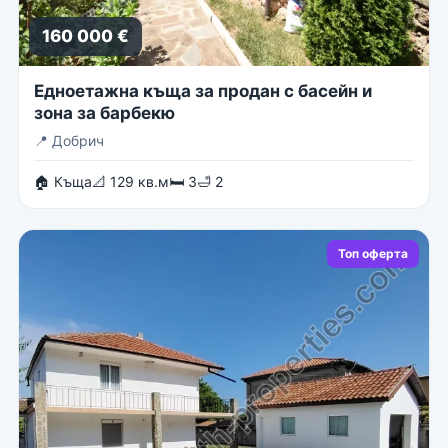
160 000 €
Едноетажна къща за продан с басейн и
зона за барбекю
📍
Добрич
🏠 Къща
📐 129 кв.м
🛏 3
🛁 2
Топ оферта