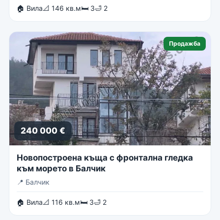
🏠 Вила
📐 146 кв.м
🛏 3
🛁 2
Продажба
240 000 €
Новопостроена къща с фронтална гледка
към морето в Балчик
📍
Балчик
🏠 Вила
📐 116 кв.м
🛏 3
🛁 2