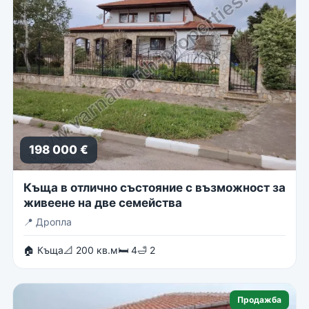
198 000 €
Къща в отлично състояние с възможност за
живеене на две семейства
📍
Дропла
🏠 Къща
📐 200 кв.м
🛏 4
🛁 2
Продажба