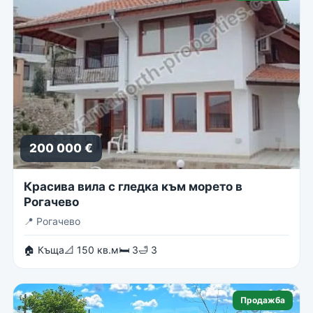
200 000 €
Красива вила с гледка към морето в
Рогачево
📍
Рогачево
🏠 Къща
📐 150 кв.м
🛏 3
🛁 3
Продажба