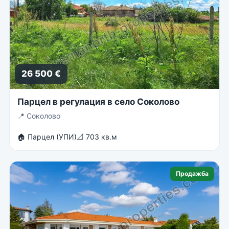
26 500 €
Парцел в регулация в село Соколово
📍
Соколово
🏠 Парцел (УПИ)
📐 703 кв.м
Продажба