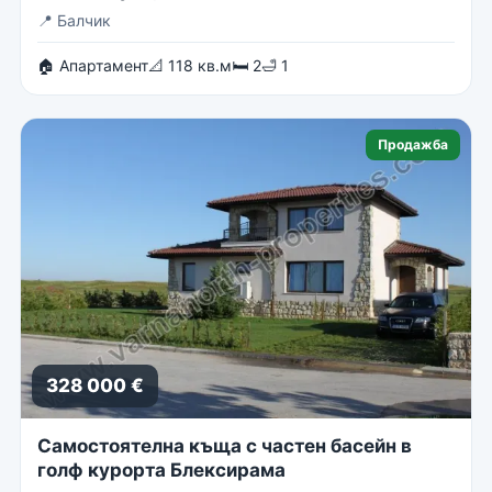
📍
Балчик
🏠 Апартамент
📐 118 кв.м
🛏 2
🛁 1
Продажба
328 000 €
Самостоятелна къща с частен басейн в
голф курорта Блексирама