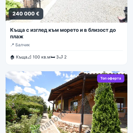
240 000 €
Къща с изглед към морето и в близост до
плаж
📍
Балчик
🏠 Къща
📐 100 кв.м
🛏 3
🛁 2
Топ оферта