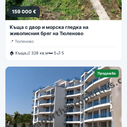
159 000 €
Kъща с двор и морска гледка на
живописния бряг на Тюленово
📍
Тюленово
🏠 Къща
📐 328 кв.м
🛏 5
🛁 5
Продажба