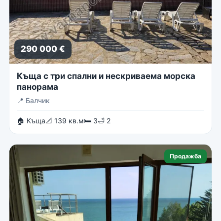
290 000 €
Къща с три спални и нескриваема морска
панорама
📍
Балчик
🏠 Къща
📐 139 кв.м
🛏 3
🛁 2
Продажба