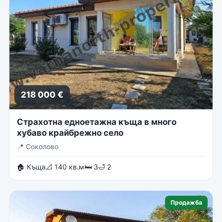
218 000 €
Страхотна едноетажна къща в много
хубаво крайбрежно село
📍
Соколово
🏠 Къща
📐 140 кв.м
🛏 3
🛁 2
Продажба