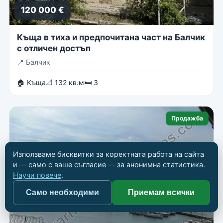
120 000 €
Къща в тиха и предпочитана част на Балчик
с отличен достъп
📍
Балчик
🏠 Къща
📐 132 кв.м
🛏 3
Продажба
Използваме бисквитки за коректната работа на сайта
и — само с ваше съгласие — за анонимна статистика.
Научи повече
.
Само необходими
Приемам всички