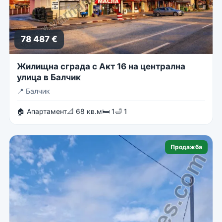
78 487 €
Жилищна сграда с Акт 16 на централна
улица в Балчик
📍
Балчик
🏠 Апартамент
📐 68 кв.м
🛏 1
🛁 1
Продажба