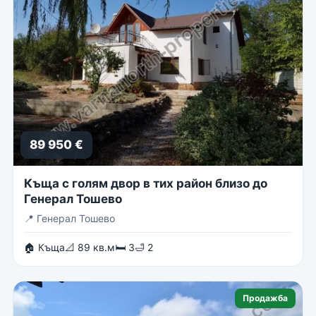
89 950 €
Къща с голям двор в тих район близо до
Генерал Тошево
📍
Генерал Тошево
🏠 Къща
📐 89 кв.м
🛏 3
🛁 2
Продажба