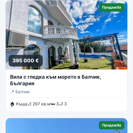
Продажба
395 000 €
Вила с гледка към морето в Балчик,
България
📍
Балчик
🏠 Къща
📐 297 кв.м
🛏 3
🛁 3
Продажба