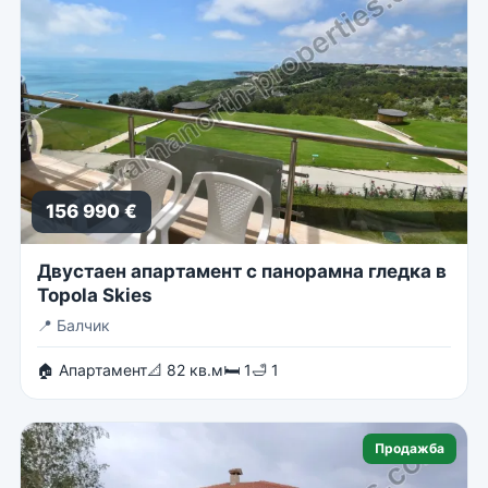
156 990 €
Двустаен апартамент с панорамна гледка в
Topola Skies
📍
Балчик
🏠 Апартамент
📐 82 кв.м
🛏 1
🛁 1
Продажба