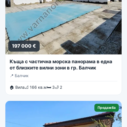
197 000 €
Къща с частична морска панорама в една
от близките вилни зони в гр. Балчик
📍
Балчик
🏠 Вила
📐 166 кв.м
🛏 3
🛁 2
Продажба