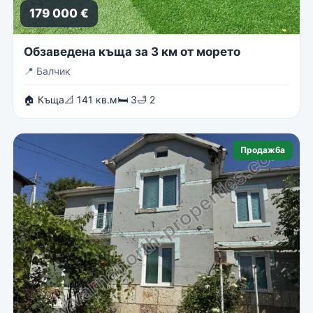
179 000 €
Обзаведена къща за 3 км от морето
📍
Балчик
🏠 Къща
📐 141 кв.м
🛏 3
🛁 2
Продажба