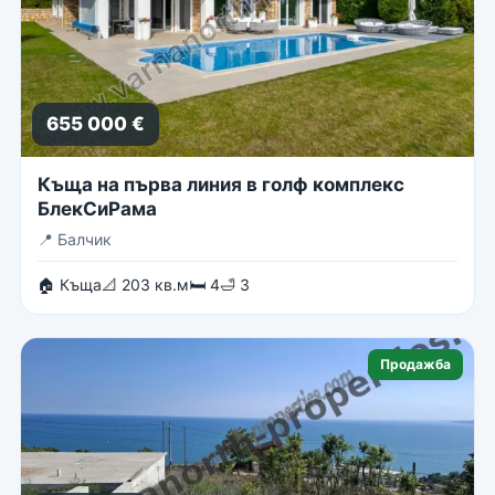
655 000 €
Къща на първа линия в голф комплекс
БлекСиРама
📍
Балчик
🏠 Къща
📐 203 кв.м
🛏 4
🛁 3
Продажба