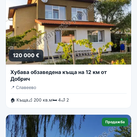
120 000 €
Хубава обзаведена къща на 12 км от
Добрич
📍
Славеево
🏠 Къща
📐 200 кв.м
🛏 4
🛁 2
Продажба