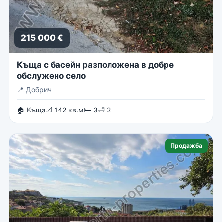
215 000 €
Къща с басейн разположена в добре
обслужено село
📍
Добрич
🏠 Къща
📐 142 кв.м
🛏 3
🛁 2
Продажба