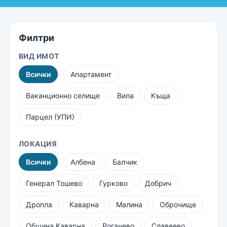
Филтри
ВИД ИМОТ
Всички
Апартамент
Ваканционно селище
Вила
Къща
Парцел (УПИ)
ЛОКАЦИЯ
Всички
Албена
Балчик
Генерал Тошево
Гурково
Добрич
Дропла
Каварна
Малина
Оброчище
Община Каварна
Рогачево
Славеево