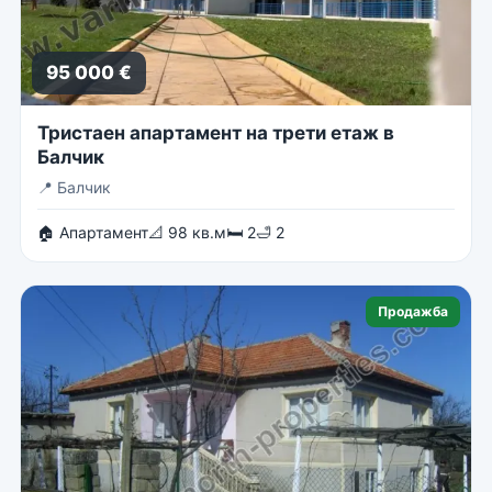
95 000 €
Тристаен апартамент на трети етаж в
Балчик
📍
Балчик
🏠 Апартамент
📐 98 кв.м
🛏 2
🛁 2
Продажба