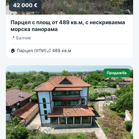
42 000 €
Парцел с площ от 489 кв.м, с нескриваема
морска панорама
📍
Балчик
🏠 Парцел (УПИ)
📐 489 кв.м
Продажба