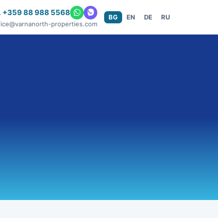
 +359 88 988 5568
BG
EN
DE
RU
fice@varnanorth-properties.com