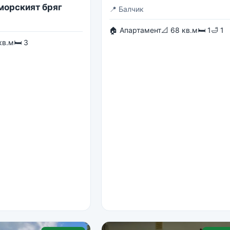
 морският бряг
📍
Балчик
🏠 Апартамент
📐 68 кв.м
🛏 1
🛁 1
кв.м
🛏 3