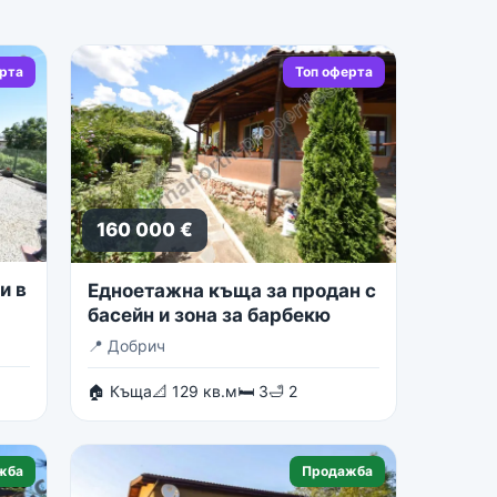
ерта
Топ оферта
160 000 €
и в
Едноетажна къща за продан с
басейн и зона за барбекю
📍
Добрич
🏠 Къща
📐 129 кв.м
🛏 3
🛁 2
жба
Продажба