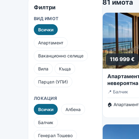
81 имота
Филтри
ВИД ИМОТ
Всички
Апартамент
Ваканционно селище
116 999 €
Вила
Къща
Апартамент 
Парцел (УПИ)
невероятна
безкрайнот
📍
Балчик
ЛОКАЦИЯ
🏠 Апартамент
Всички
Албена
Балчик
Генерал Тошево