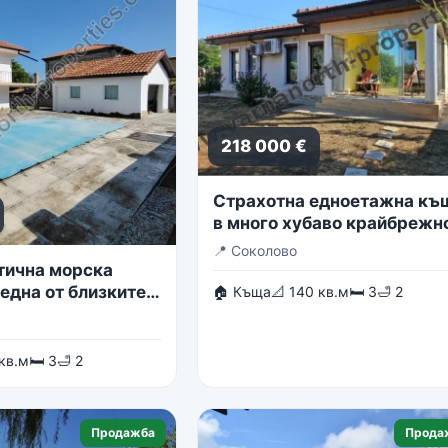
218 000 €
Страхотна едноетажна къ
в много хубаво крайбрежн
село
📍
Соколово
тична морска
една от близките
🏠 Къща
📐 140 кв.м
🛏 3
🛁 2
в гр. Балчик
 кв.м
🛏 3
🛁 2
Продажба
Прода