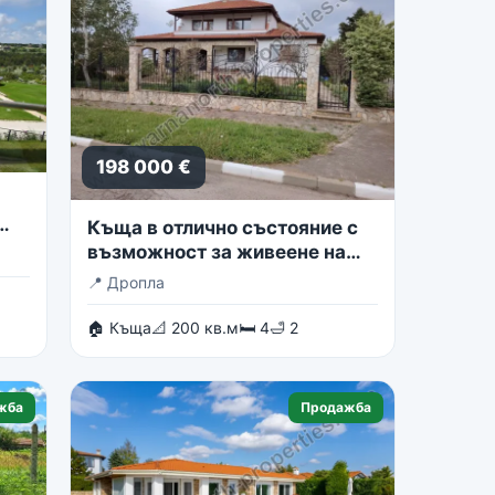
198 000 €
Къща в отлично състояние с
възможност за живеене на
две семейства
📍
Дропла
🏠 Къща
📐 200 кв.м
🛏 4
🛁 2
жба
Продажба