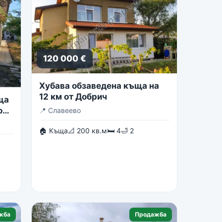
120 000 €
Хубава обзаведена къща на
12 км от Добрич
ща
о
📍
Славеево
🏠 Къща
📐 200 кв.м
🛏 4
🛁 2
жба
Продажба