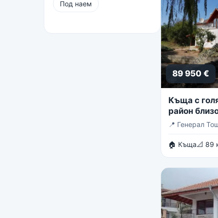
Под наем
89 950 €
Къща с голя
район близо
Тошево
📍
Генерал То
🏠 Къща
📐 89 