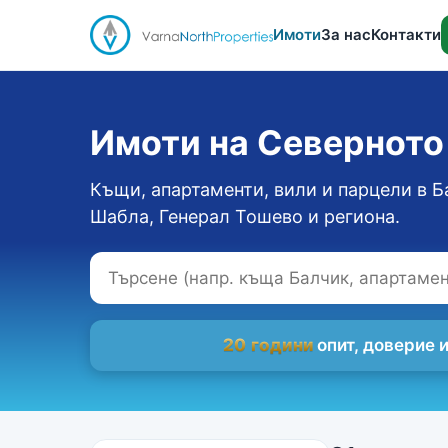
Имоти
За нас
Контакти
Имоти на Севернот
Къщи, апартаменти, вили и парцели в Б
Шабла, Генерал Тошево и региона.
20 години
опит, доверие