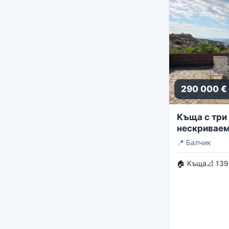
290 000 €
Къща с три 
нескриваем
панорама
📍
Балчик
🏠 Къща
📐 139