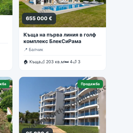
655 000 €
Къща на първа линия в голф
комплекс БлекСиРама
📍
Балчик
🏠 Къща
📐 203 кв.м
🛏 4
🛁 3
жба
Продажба