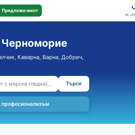

Предложи имот
✉ of
о Черноморие
алчик, Каварна, Варна, Добрич,
Търси
 и професионализъм