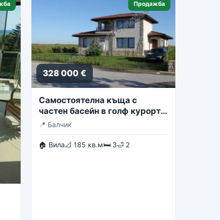
жба
Продажба
328 000 €
Самостоятелна къща с
частен басейн в голф курорта
Блексирама
📍
Балчик
🏠 Вила
📐 185 кв.м
🛏 3
🛁 2
st