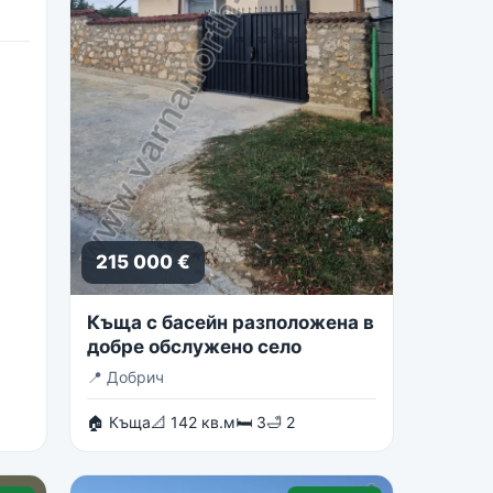
215 000 €
Къща с басейн разположена в
добре обслужено село
📍
Добрич
🏠 Къща
📐 142 кв.м
🛏 3
🛁 2