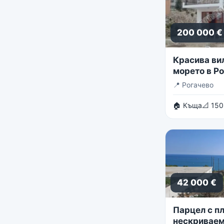
200 000 €
Красива ви
морето в Р
📍
Рогачево
🏠 Къща
📐 150
42 000 €
Парцел с пл
нескриваем