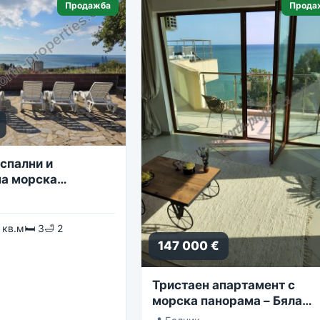
Продажба
Прода
спални и
а морска
 кв.м
🛏 3
🛁 2
147 000 €
Тристаен апартамент с
морска панорама – Бяла
Лагуна, комплекс Golf Coa