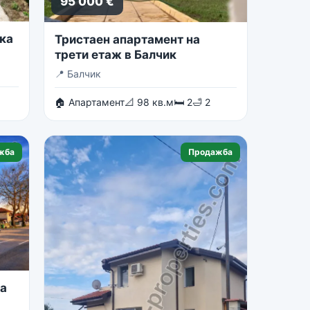
95 000 €
ка
Тристаен апартамент на
трети етаж в Балчик
📍
Балчик
🏠 Апартамент
📐 98 кв.м
🛏 2
🛁 2
жба
Продажба
на