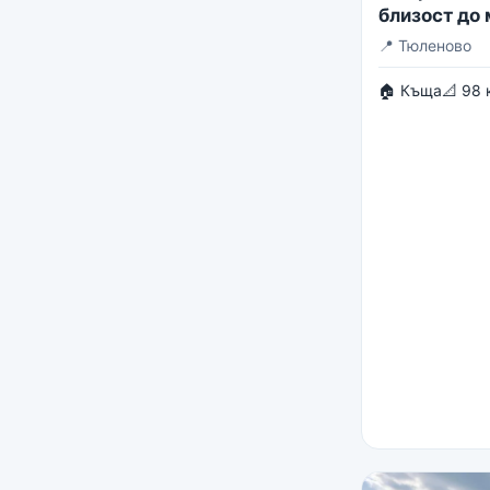
близост до
📍
Тюленово
🏠 Къща
📐 98 