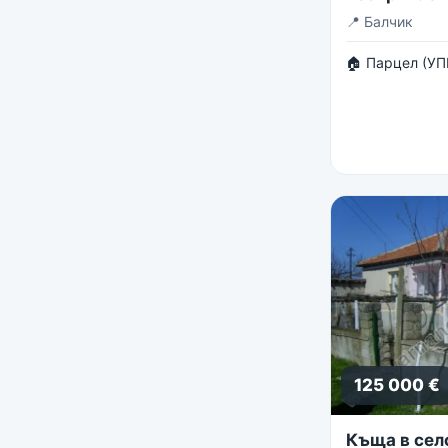
панорама
📍
Балчик
🏠 Парцел (УП
125 000 €
Къща в сел