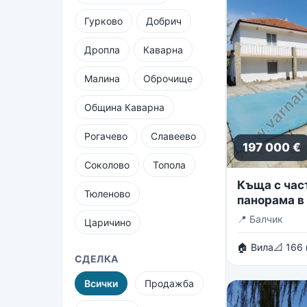
Гурково
Добрич
Дропла
Каварна
Малина
Оброчище
Община Каварна
Рогачево
Славеево
197 000 €
Соколово
Топола
Къща с час
Тюленово
панорама в 
вилни зони 
📍
Балчик
Царичино
🏠 Вила
📐 166
СДЕЛКА
Всички
Продажба