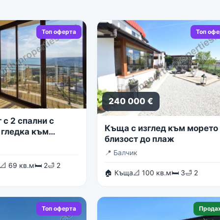
Топ оферта
Топ оф
240 000 €
с 2 спални с
Къща с изглед към морето 
 гледка към
близост до плаж
о море
📍
Балчик
📐 69 кв.м
🛏 2
🛁 2
🏠 Къща
📐 100 кв.м
🛏 3
🛁 2
Топ оферта
Прода