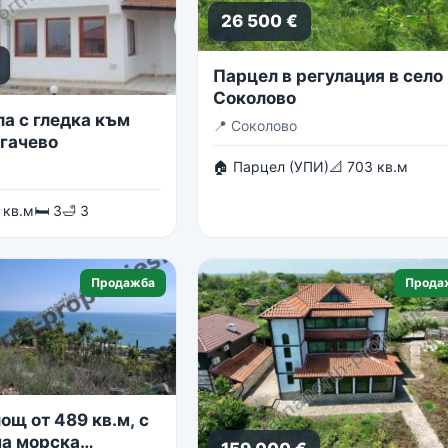
26 500 €
Парцел в регулация в село
Соколово
ла с гледка към
📍
Соколово
огачево
🏠 Парцел (УПИ)
📐 703 кв.м
 кв.м
🛏 3
🛁 3
Продажба
Прода
ощ от 489 кв.м, с
а морска