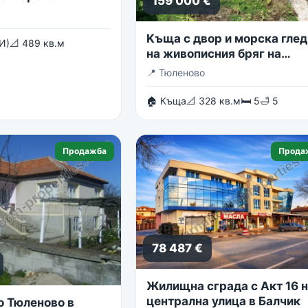
159 000 €
Kъща с двор и морска глед
И)
📐 489 кв.м
на живописния бряг на
Тюленово
📍
Тюленово
🏠 Къща
📐 328 кв.м
🛏 5
🛁 5
Продажба
Прода
78 487 €
Жилищна сграда с Акт 16 
централна улица в Балчик
о Тюленово в