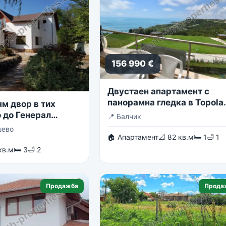
156 990 €
Двустаен апартамент с
панорамна гледка в Topola
м двор в тих
Skies
 до Генерал
📍
Балчик
шево
🏠 Апартамент
📐 82 кв.м
🛏 1
🛁 1
кв.м
🛏 3
🛁 2
Продажба
Прода