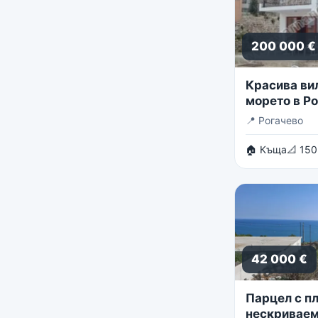
200 000 €
Красива ви
морето в Р
📍
Рогачево
🏠 Къща
📐 150
42 000 €
Парцел с пл
нескриваем