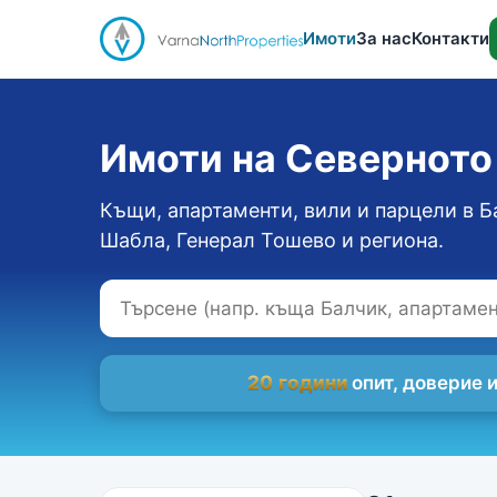
Имоти
За нас
Контакти
Имоти на Севернот
Къщи, апартаменти, вили и парцели в Б
Шабла, Генерал Тошево и региона.
20 години
опит, доверие