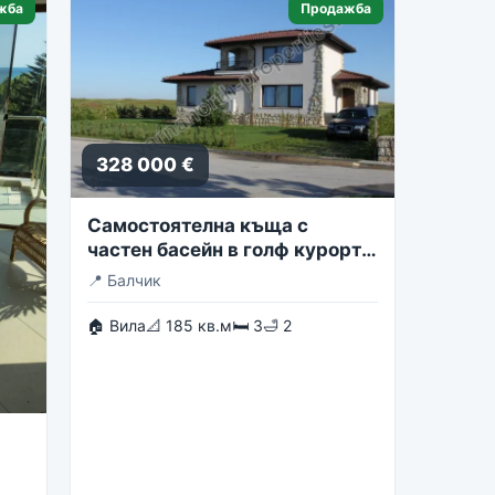
жба
Продажба
328 000 €
Самостоятелна къща с
частен басейн в голф курорта
Блексирама
📍
Балчик
🏠 Вила
📐 185 кв.м
🛏 3
🛁 2
st