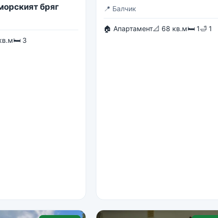
 морският бряг
📍
Балчик
🏠 Апартамент
📐 68 кв.м
🛏 1
🛁 1
кв.м
🛏 3