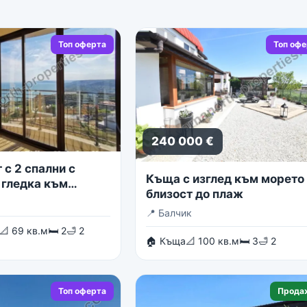
Топ оферта
Топ оф
240 000 €
с 2 спални с
Къща с изглед към морето 
 гледка към
близост до плаж
о море
📍
Балчик
📐 69 кв.м
🛏 2
🛁 2
🏠 Къща
📐 100 кв.м
🛏 3
🛁 2
Топ оферта
Прода