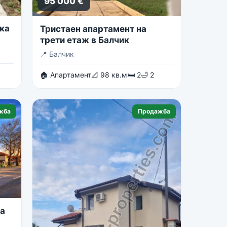
95 000 €
ка
Тристаен апартамент на
трети етаж в Балчик
📍
Балчик
🏠 Апартамент
📐 98 кв.м
🛏 2
🛁 2
жба
Продажба
на