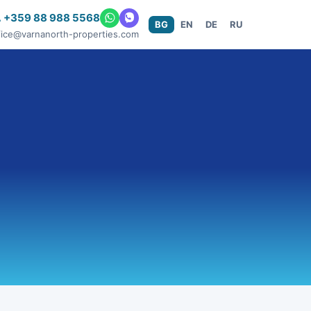
 +359 88 988 5568
BG
EN
DE
RU
fice@varnanorth-properties.com