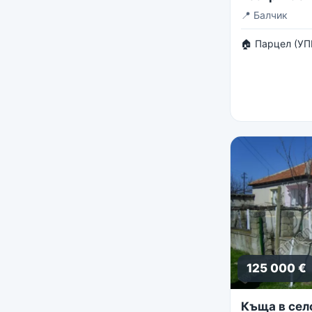
панорама
📍
Балчик
🏠 Парцел (УП
125 000 €
Къща в сел