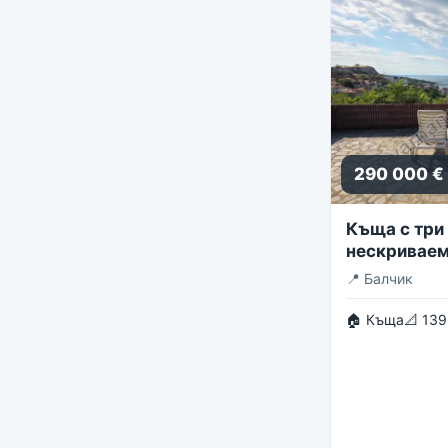
290 000 €
Къща с три 
нескриваем
панорама
📍
Балчик
🏠 Къща
📐 139