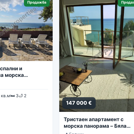
Продажба
Прода
спални и
а морска
 кв.м
🛏 3
🛁 2
147 000 €
Тристаен апартамент с
морска панорама – Бяла
Лагуна, комплекс Golf Coa