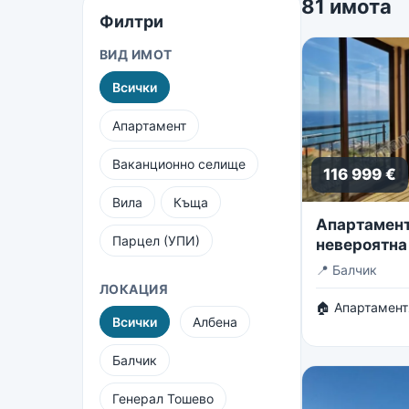
81 имота
Филтри
ВИД ИМОТ
Всички
Апартамент
Ваканционно селище
116 999 €
Вила
Къща
Апартамент 
Парцел (УПИ)
невероятна
безкрайнот
📍
Балчик
ЛОКАЦИЯ
🏠 Апартамент
Всички
Албена
Балчик
Генерал Тошево