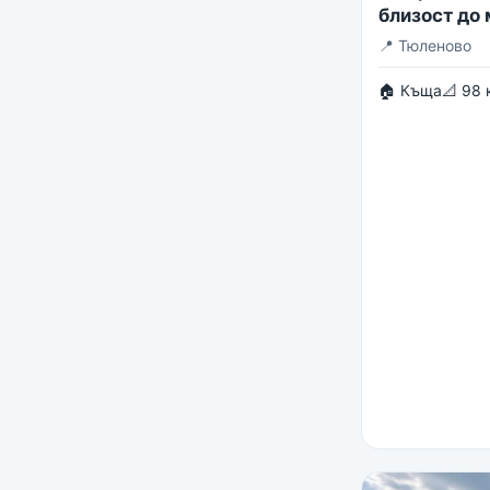
близост до
📍
Тюленово
🏠 Къща
📐 98 