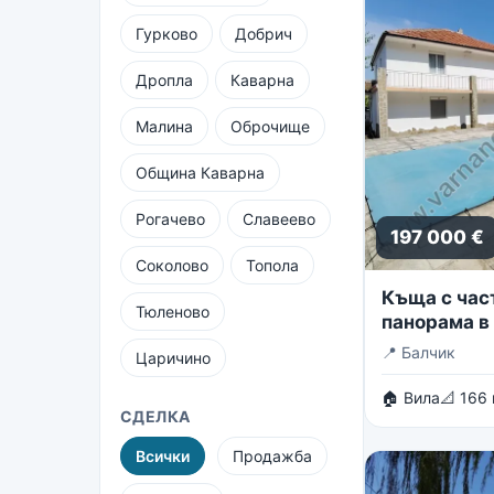
Гурково
Добрич
Дропла
Каварна
Малина
Оброчище
Община Каварна
Рогачево
Славеево
197 000 €
Соколово
Топола
Къща с час
Тюленово
панорама в 
вилни зони 
📍
Балчик
Царичино
🏠 Вила
📐 166
СДЕЛКА
Всички
Продажба