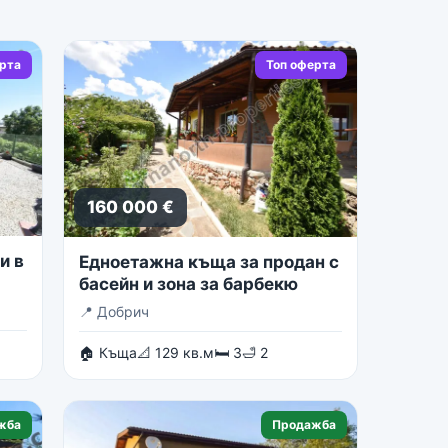
ерта
Топ оферта
160 000 €
и в
Едноетажна къща за продан с
басейн и зона за барбекю
📍
Добрич
🏠 Къща
📐 129 кв.м
🛏 3
🛁 2
жба
Продажба