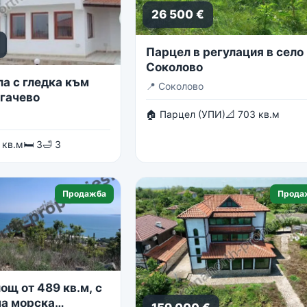
26 500 €
Парцел в регулация в село
Соколово
ла с гледка към
📍
Соколово
огачево
🏠 Парцел (УПИ)
📐 703 кв.м
 кв.м
🛏 3
🛁 3
Продажба
Прода
ощ от 489 кв.м, с
а морска