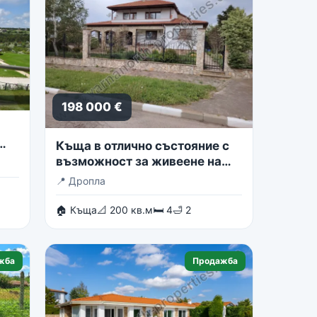
198 000 €
Къща в отлично състояние с
възможност за живеене на
две семейства
📍
Дропла
🏠 Къща
📐 200 кв.м
🛏 4
🛁 2
жба
Продажба