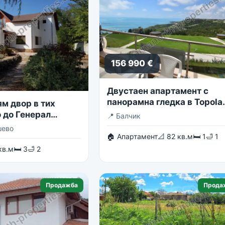
156 990 €
Двустаен апартамент с
панорамна гледка в Topola
м двор в тих
Skies
 до Генерал
📍
Балчик
шево
🏠 Апартамент
📐 82 кв.м
🛏 1
🛁 1
кв.м
🛏 3
🛁 2
Продажба
Прода