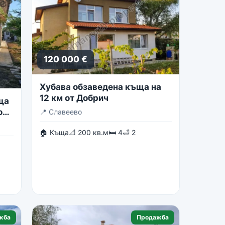
120 000 €
Хубава обзаведена къща на
12 км от Добрич
ща
о
📍
Славеево
🏠 Къща
📐 200 кв.м
🛏 4
🛁 2
жба
Продажба