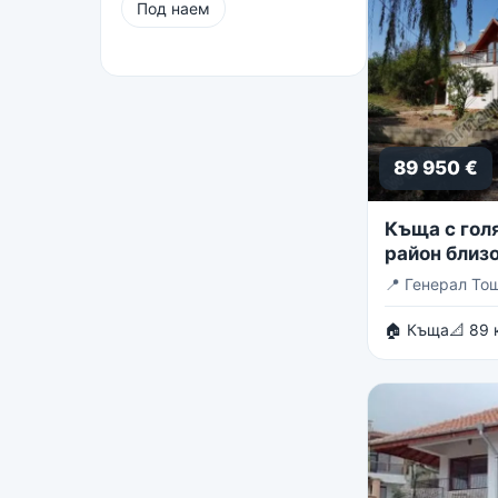
Под наем
89 950 €
Къща с голя
район близо
Тошево
📍
Генерал То
🏠 Къща
📐 89 