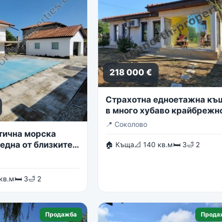
218 000 €
Страхотна едноетажна къ
в много хубаво крайбрежн
село
📍
Соколово
тична морска
една от близките
🏠 Къща
📐 140 кв.м
🛏 3
🛁 2
в гр. Балчик
 кв.м
🛏 3
🛁 2
Продажба
Прода