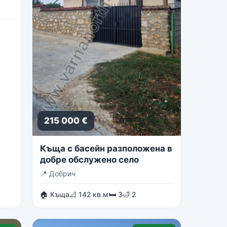
215 000 €
Къща с басейн разположена в
добре обслужено село
📍
Добрич
🏠 Къща
📐 142 кв.м
🛏 3
🛁 2