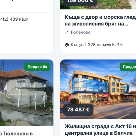
159 000 €
Kъща с двор и морска глед
И)
📐 489 кв.м
на живописния бряг на
Тюленово
📍
Тюленово
🏠 Къща
📐 328 кв.м
🛏 5
🛁 5
Продажба
Прода
78 487 €
Жилищна сграда с Акт 16 
централна улица в Балчик
о Тюленово в