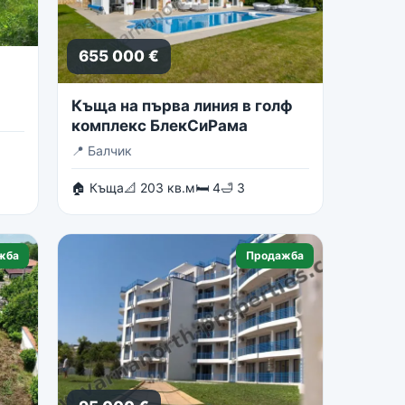
655 000 €
Къща на първа линия в голф
комплекс БлекСиРама
📍
Балчик
🏠 Къща
📐 203 кв.м
🛏 4
🛁 3
жба
Продажба