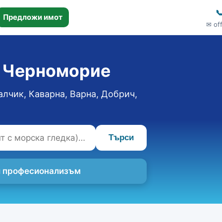

Предложи имот
✉ of
о Черноморие
алчик, Каварна, Варна, Добрич,
Търси
 и професионализъм