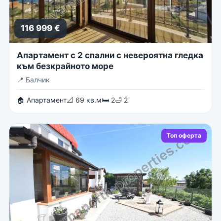
116 999 €
Апартамент с 2 спални с невероятна гледка
към безкрайното море
📍
Балчик
🏠 Апартамент
📐 69 кв.м
🛏 2
🛁 2
Топ оферта