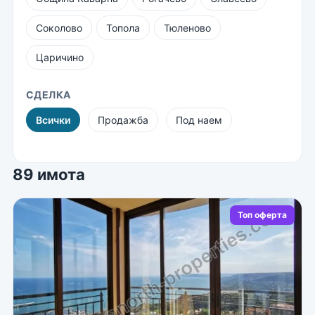
Соколово
Топола
Тюленово
Царичино
СДЕЛКА
Всички
Продажба
Под наем
89 имота
Топ оферта