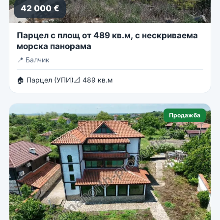
42 000 €
Парцел с площ от 489 кв.м, с нескриваема
морска панорама
📍
Балчик
🏠 Парцел (УПИ)
📐 489 кв.м
Продажба