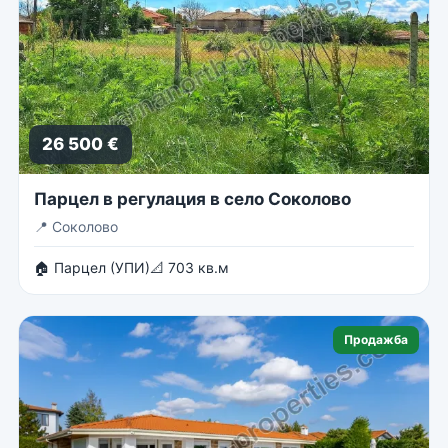
26 500 €
Парцел в регулация в село Соколово
📍
Соколово
🏠 Парцел (УПИ)
📐 703 кв.м
Продажба