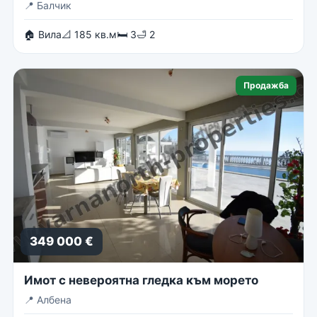
📍
Балчик
🏠 Вила
📐 185 кв.м
🛏 3
🛁 2
Продажба
349 000 €
Имот с невероятна гледка към морето
📍
Албена