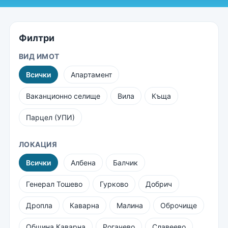
Филтри
ВИД ИМОТ
Всички
Апартамент
Ваканционно селище
Вила
Къща
Парцел (УПИ)
ЛОКАЦИЯ
Всички
Албена
Балчик
Генерал Тошево
Гурково
Добрич
Дропла
Каварна
Малина
Оброчище
Община Каварна
Рогачево
Славеево