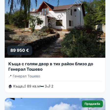
89 950 €
Къща с голям двор в тих район близо до
Генерал Тошево
📍
Генерал Тошево
🏠 Къща
📐 89 кв.м
🛏 3
🛁 2
Продажба