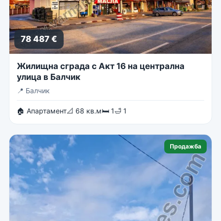
78 487 €
Жилищна сграда с Акт 16 на централна
улица в Балчик
📍
Балчик
🏠 Апартамент
📐 68 кв.м
🛏 1
🛁 1
Продажба