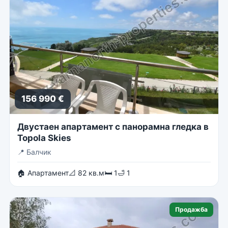
156 990 €
Двустаен апартамент с панорамна гледка в
Topola Skies
📍
Балчик
🏠 Апартамент
📐 82 кв.м
🛏 1
🛁 1
Продажба