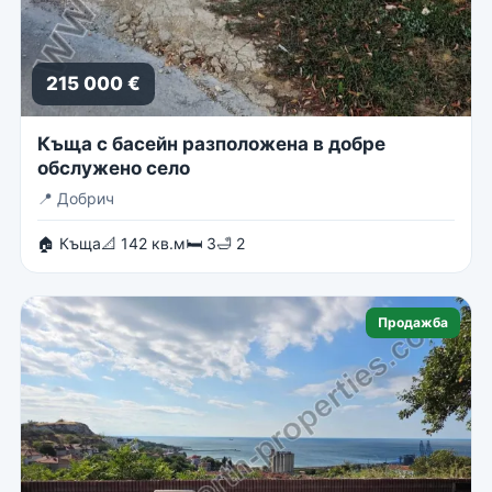
215 000 €
Къща с басейн разположена в добре
обслужено село
📍
Добрич
🏠 Къща
📐 142 кв.м
🛏 3
🛁 2
Продажба