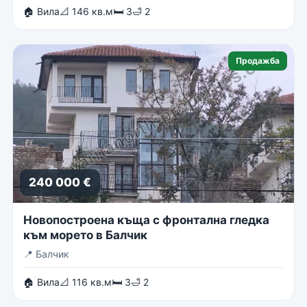
🏠 Вила
📐 146 кв.м
🛏 3
🛁 2
Продажба
240 000 €
Новопостроена къща с фронтална гледка
към морето в Балчик
📍
Балчик
🏠 Вила
📐 116 кв.м
🛏 3
🛁 2