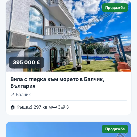
Продажба
395 000 €
Вила с гледка към морето в Балчик,
България
📍
Балчик
🏠 Къща
📐 297 кв.м
🛏 3
🛁 3
Продажба