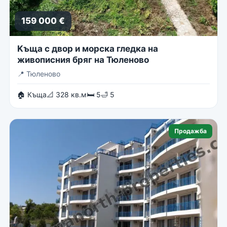
159 000 €
Kъща с двор и морска гледка на
живописния бряг на Тюленово
📍
Тюленово
🏠 Къща
📐 328 кв.м
🛏 5
🛁 5
Продажба