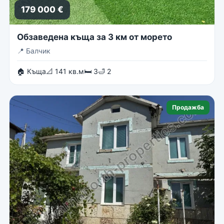
179 000 €
Обзаведена къща за 3 км от морето
📍
Балчик
🏠 Къща
📐 141 кв.м
🛏 3
🛁 2
Продажба