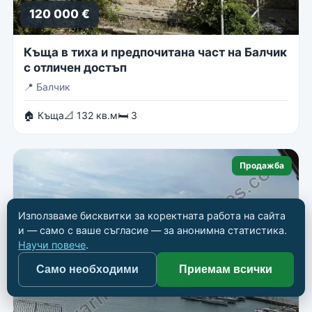
120 000 €
Къща в тиха и предпочитана част на Балчик
с отличен достъп
📍
Балчик
🏠 Къща
📐 132 кв.м
🛏 3
Продажба
Използваме бисквитки за коректната работа на сайта
и — само с ваше съгласие — за анонимна статистика.
Научи повече
.
Само необходими
Приемам всички