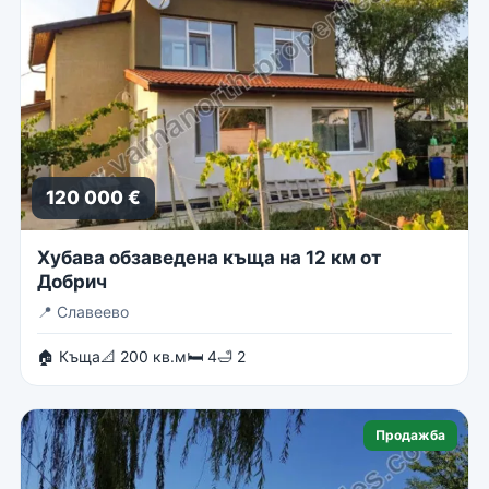
120 000 €
Хубава обзаведена къща на 12 км от
Добрич
📍
Славеево
🏠 Къща
📐 200 кв.м
🛏 4
🛁 2
Продажба