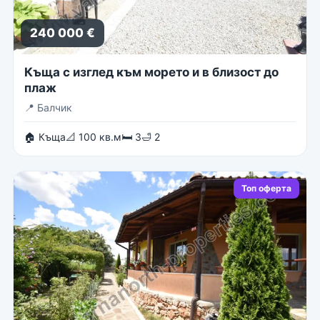
240 000 €
Къща с изглед към морето и в близост до
плаж
📍
Балчик
🏠 Къща
📐 100 кв.м
🛏 3
🛁 2
Топ оферта