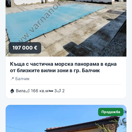
197 000 €
Къща с частична морска панорама в една
от близките вилни зони в гр. Балчик
📍
Балчик
🏠 Вила
📐 166 кв.м
🛏 3
🛁 2
Продажба