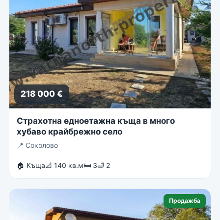
218 000 €
Страхотна едноетажна къща в много
хубаво крайбрежно село
📍
Соколово
🏠 Къща
📐 140 кв.м
🛏 3
🛁 2
Продажба