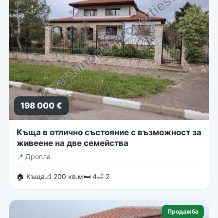
198 000 €
Къща в отлично състояние с възможност за
живеене на две семейства
📍
Дропла
🏠 Къща
📐 200 кв.м
🛏 4
🛁 2
Продажба