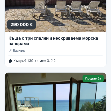
290 000 €
Къща с три спални и нескриваема морска
панорама
📍
Балчик
🏠 Къща
📐 139 кв.м
🛏 3
🛁 2
Продажба