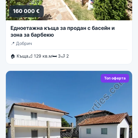
160 000 €
Едноетажна къща за продан с басейн и
зона за барбекю
📍
Добрич
🏠 Къща
📐 129 кв.м
🛏 3
🛁 2
Топ оферта