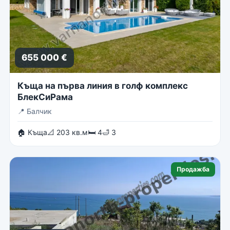
655 000 €
Къща на първа линия в голф комплекс
БлекСиРама
📍
Балчик
🏠 Къща
📐 203 кв.м
🛏 4
🛁 3
Продажба