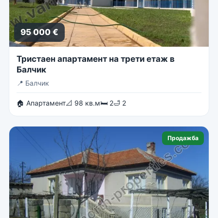
95 000 €
Тристаен апартамент на трети етаж в
Балчик
📍
Балчик
🏠 Апартамент
📐 98 кв.м
🛏 2
🛁 2
Продажба