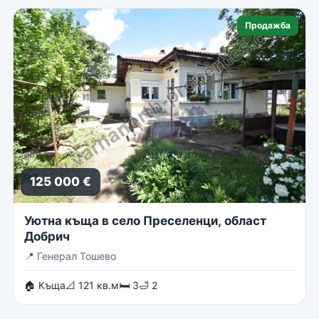
Продажба
125 000 €
Уютна къща в село Преселенци, област
Добрич
📍
Генерал Тошево
🏠 Къща
📐 121 кв.м
🛏 3
🛁 2