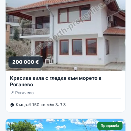
200 000 €
Красива вила с гледка към морето в
Рогачево
📍
Рогачево
🏠 Къща
📐 150 кв.м
🛏 3
🛁 3
Продажба