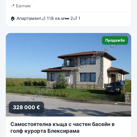
📍
Балчик
🏠 Апартамент
📐 118 кв.м
🛏 2
🛁 1
Продажба
328 000 €
Самостоятелна къща с частен басейн в
голф курорта Блексирама