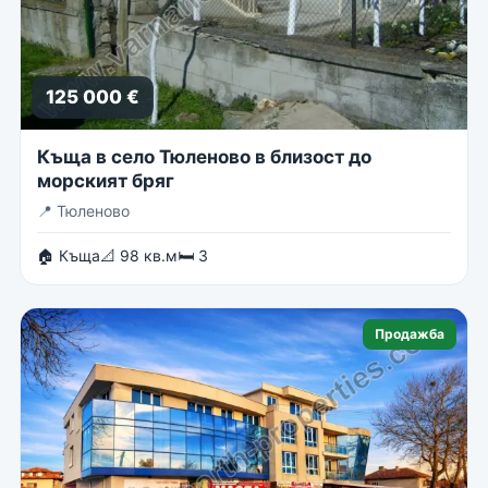
125 000 €
Къща в село Тюленово в близост до
морският бряг
📍
Тюленово
🏠 Къща
📐 98 кв.м
🛏 3
Продажба