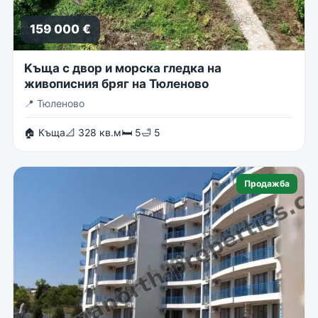
159 000 €
Kъща с двор и морска гледка на
живописния бряг на Тюленово
📍
Тюленово
🏠 Къща
📐 328 кв.м
🛏 5
🛁 5
Продажба