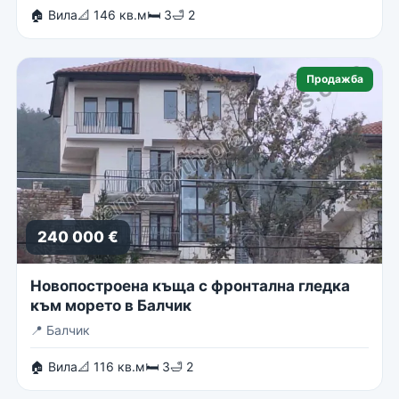
🏠 Вила
📐 146 кв.м
🛏 3
🛁 2
Продажба
240 000 €
Новопостроена къща с фронтална гледка
към морето в Балчик
📍
Балчик
🏠 Вила
📐 116 кв.м
🛏 3
🛁 2