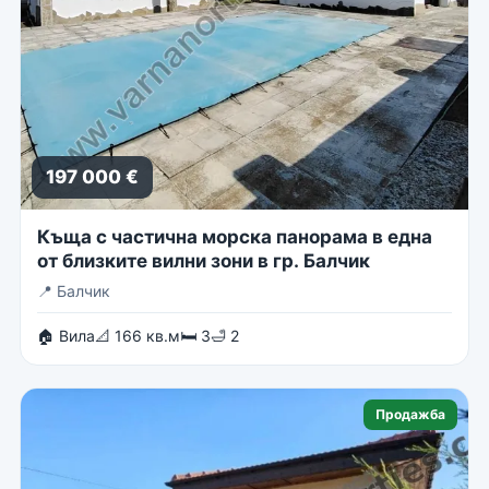
197 000 €
Къща с частична морска панорама в една
от близките вилни зони в гр. Балчик
📍
Балчик
🏠 Вила
📐 166 кв.м
🛏 3
🛁 2
Продажба