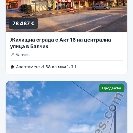
78 487 €
Жилищна сграда с Акт 16 на централна
улица в Балчик
📍
Балчик
🏠 Апартамент
📐 68 кв.м
🛏 1
🛁 1
Продажба