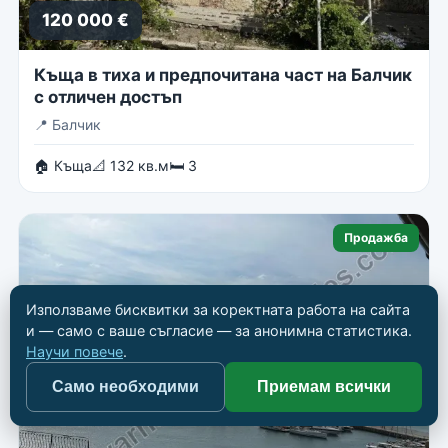
120 000 €
Къща в тиха и предпочитана част на Балчик
с отличен достъп
📍
Балчик
🏠 Къща
📐 132 кв.м
🛏 3
Продажба
Използваме бисквитки за коректната работа на сайта
и — само с ваше съгласие — за анонимна статистика.
Научи повече
.
Само необходими
Приемам всички