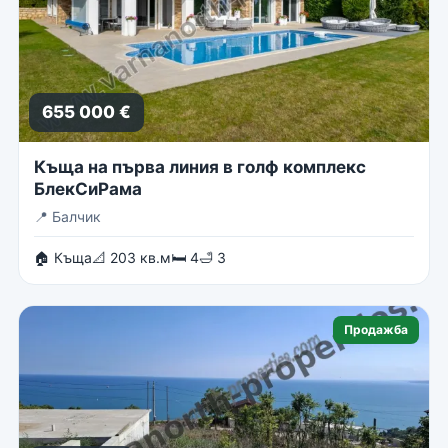
655 000 €
Къща на първа линия в голф комплекс
БлекСиРама
📍
Балчик
🏠 Къща
📐 203 кв.м
🛏 4
🛁 3
Продажба