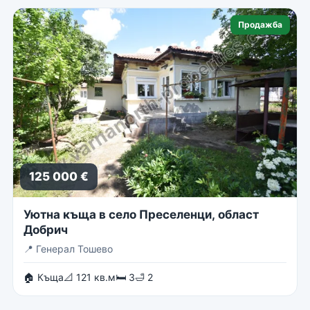
Продажба
125 000 €
Уютна къща в село Преселенци, област
Добрич
📍
Генерал Тошево
🏠 Къща
📐 121 кв.м
🛏 3
🛁 2