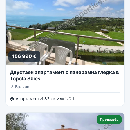
156 990 €
Двустаен апартамент с панорамна гледка в
Topola Skies
📍
Балчик
🏠 Апартамент
📐 82 кв.м
🛏 1
🛁 1
Продажба