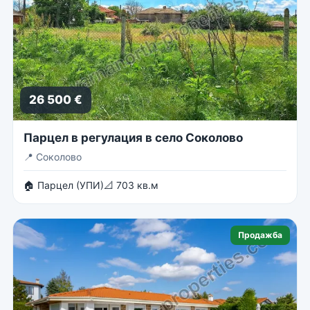
26 500 €
Парцел в регулация в село Соколово
📍
Соколово
🏠 Парцел (УПИ)
📐 703 кв.м
Продажба