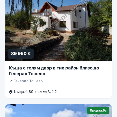
89 950 €
Къща с голям двор в тих район близо до
Генерал Тошево
📍
Генерал Тошево
🏠 Къща
📐 89 кв.м
🛏 3
🛁 2
Продажба