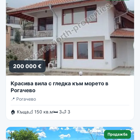
200 000 €
Красива вила с гледка към морето в
Рогачево
📍
Рогачево
🏠 Къща
📐 150 кв.м
🛏 3
🛁 3
Продажба