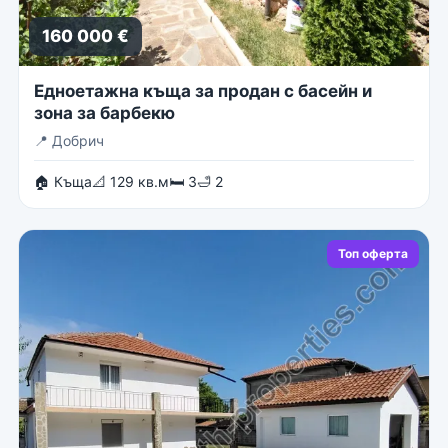
160 000 €
Едноетажна къща за продан с басейн и
зона за барбекю
📍
Добрич
🏠 Къща
📐 129 кв.м
🛏 3
🛁 2
Топ оферта