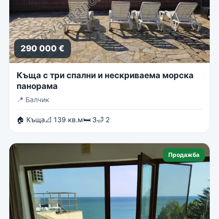
290 000 €
Къща с три спални и нескриваема морска
панорама
📍
Балчик
🏠 Къща
📐 139 кв.м
🛏 3
🛁 2
Продажба