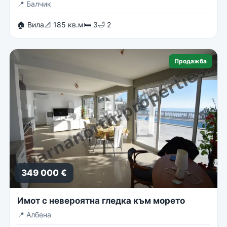
📍
Балчик
🏠 Вила
📐 185 кв.м
🛏 3
🛁 2
Продажба
349 000 €
Имот с невероятна гледка към морето
📍
Албена