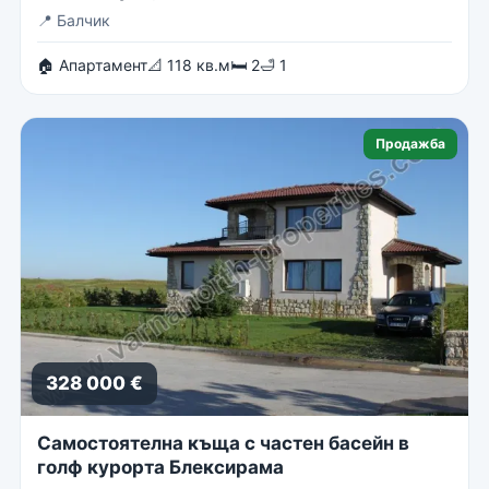
📍
Балчик
🏠 Апартамент
📐 118 кв.м
🛏 2
🛁 1
Продажба
328 000 €
Самостоятелна къща с частен басейн в
голф курорта Блексирама