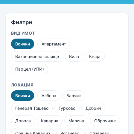
Филтри
ВИД ИМОТ
Всички
Апартамент
Ваканционно селище
Вила
Къща
Парцел (УПИ)
ЛОКАЦИЯ
Всички
Албена
Балчик
Генерал Тошево
Гурково
Добрич
Дропла
Каварна
Малина
Оброчище
Община Каварна
Рогачево
Славеево