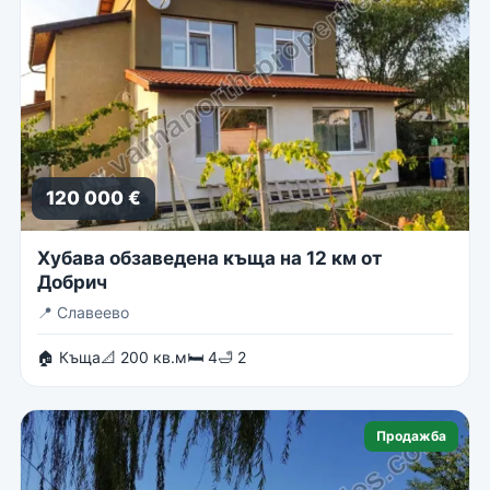
120 000 €
Хубава обзаведена къща на 12 км от
Добрич
📍
Славеево
🏠 Къща
📐 200 кв.м
🛏 4
🛁 2
Продажба