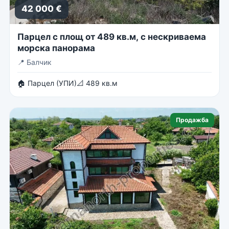
42 000 €
Парцел с площ от 489 кв.м, с нескриваема
морска панорама
📍
Балчик
🏠 Парцел (УПИ)
📐 489 кв.м
Продажба