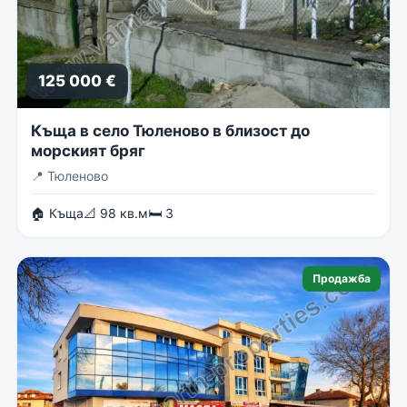
125 000 €
Къща в село Тюленово в близост до
морският бряг
📍
Тюленово
🏠 Къща
📐 98 кв.м
🛏 3
Продажба