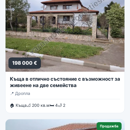
198 000 €
Къща в отлично състояние с възможност за
живеене на две семейства
📍
Дропла
🏠 Къща
📐 200 кв.м
🛏 4
🛁 2
Продажба