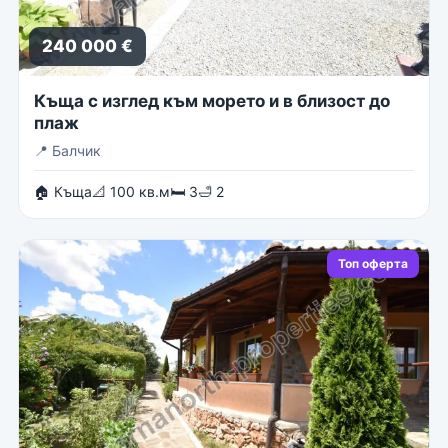
240 000 €
Къща с изглед към морето и в близост до
плаж
📍
Балчик
🏠 Къща
📐 100 кв.м
🛏 3
🛁 2
Топ оферта