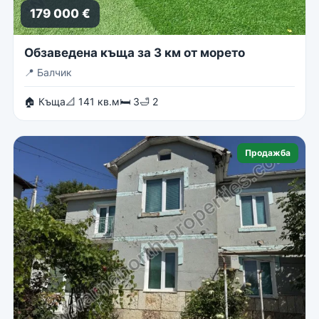
179 000 €
Обзаведена къща за 3 км от морето
📍
Балчик
🏠 Къща
📐 141 кв.м
🛏 3
🛁 2
Продажба