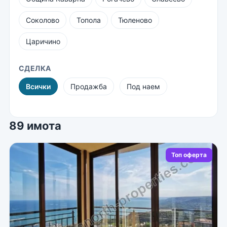
Соколово
Топола
Тюленово
Царичино
СДЕЛКА
Всички
Продажба
Под наем
89 имота
Топ оферта