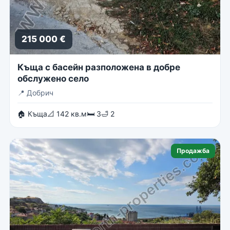
215 000 €
Къща с басейн разположена в добре
обслужено село
📍
Добрич
🏠 Къща
📐 142 кв.м
🛏 3
🛁 2
Продажба