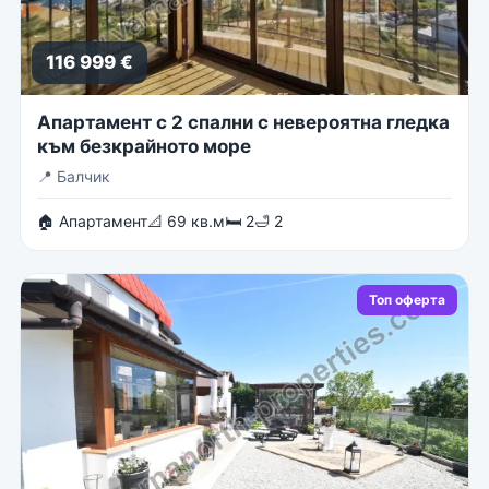
116 999 €
Апартамент с 2 спални с невероятна гледка
към безкрайното море
📍
Балчик
🏠 Апартамент
📐 69 кв.м
🛏 2
🛁 2
Топ оферта