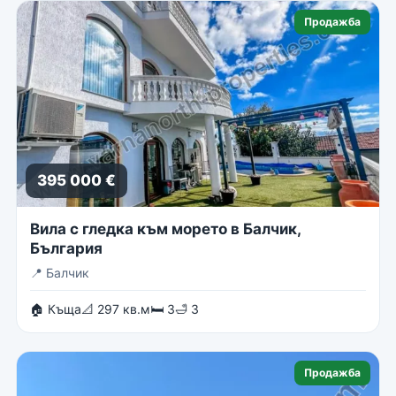
Продажба
395 000 €
Вила с гледка към морето в Балчик,
България
📍
Балчик
🏠 Къща
📐 297 кв.м
🛏 3
🛁 3
Продажба