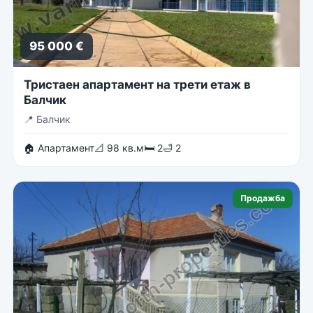
95 000 €
Тристаен апартамент на трети етаж в
Балчик
📍
Балчик
🏠 Апартамент
📐 98 кв.м
🛏 2
🛁 2
Продажба