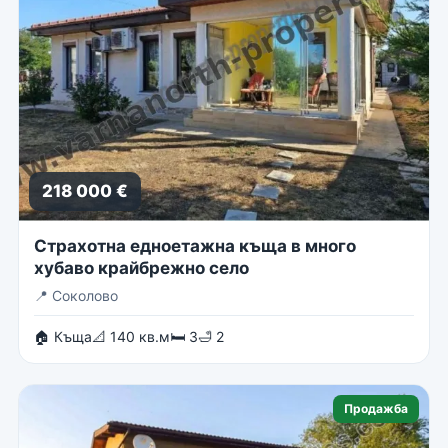
218 000 €
Страхотна едноетажна къща в много
хубаво крайбрежно село
📍
Соколово
🏠 Къща
📐 140 кв.м
🛏 3
🛁 2
Продажба