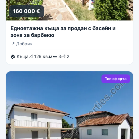
160 000 €
Едноетажна къща за продан с басейн и
зона за барбекю
📍
Добрич
🏠 Къща
📐 129 кв.м
🛏 3
🛁 2
Топ оферта