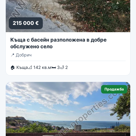
215 000 €
Къща с басейн разположена в добре
обслужено село
📍
Добрич
🏠 Къща
📐 142 кв.м
🛏 3
🛁 2
Продажба