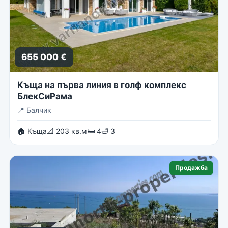
655 000 €
Къща на първа линия в голф комплекс
БлекСиРама
📍
Балчик
🏠 Къща
📐 203 кв.м
🛏 4
🛁 3
Продажба