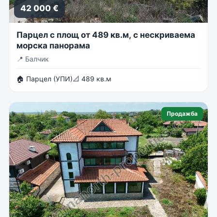
42 000 €
Парцел с площ от 489 кв.м, с нескриваема
морска панорама
📍
Балчик
🏠 Парцел (УПИ)
📐 489 кв.м
Продажба