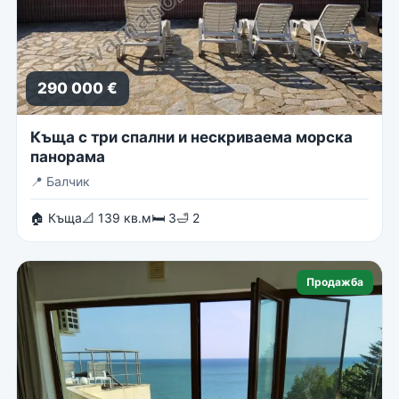
290 000 €
Къща с три спални и нескриваема морска
панорама
📍
Балчик
🏠 Къща
📐 139 кв.м
🛏 3
🛁 2
Продажба