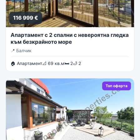
116 999 €
Апартамент с 2 спални с невероятна гледка
към безкрайното море
📍
Балчик
🏠 Апартамент
📐 69 кв.м
🛏 2
🛁 2
Топ оферта