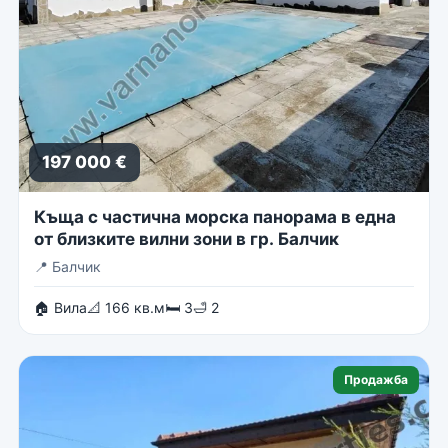
197 000 €
Къща с частична морска панорама в една
от близките вилни зони в гр. Балчик
📍
Балчик
🏠 Вила
📐 166 кв.м
🛏 3
🛁 2
Продажба