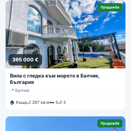
Продажба
395 000 €
Вила с гледка към морето в Балчик,
България
📍
Балчик
🏠 Къща
📐 297 кв.м
🛏 3
🛁 3
Продажба