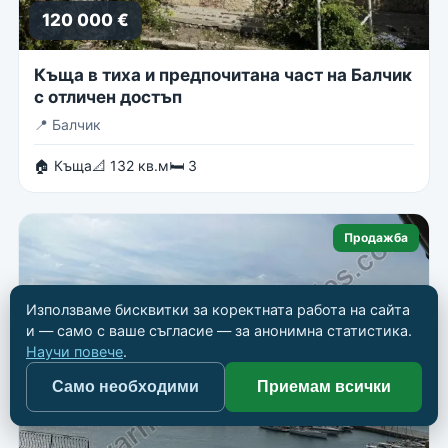
120 000 €
Къща в тиха и предпочитана част на Балчик
с отличен достъп
📍
Балчик
🏠 Къща
📐 132 кв.м
🛏 3
Продажба
Използваме бисквитки за коректната работа на сайта
и — само с ваше съгласие — за анонимна статистика.
Научи повече
.
Само необходими
Приемам всички