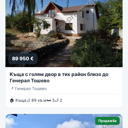
89 950 €
Къща с голям двор в тих район близо до
Генерал Тошево
📍
Генерал Тошево
🏠 Къща
📐 89 кв.м
🛏 3
🛁 2
Продажба