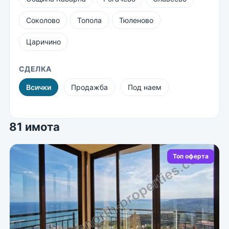
Соколово
Топола
Тюленово
Царичино
СДЕЛКА
Всички
Продажба
Под наем
81 имота
Топ оферта