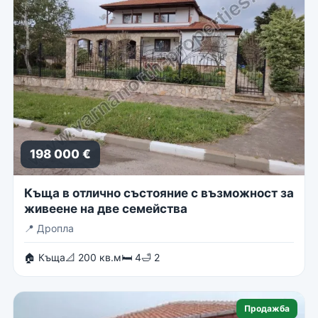
198 000 €
Къща в отлично състояние с възможност за
живеене на две семейства
📍
Дропла
🏠 Къща
📐 200 кв.м
🛏 4
🛁 2
Продажба