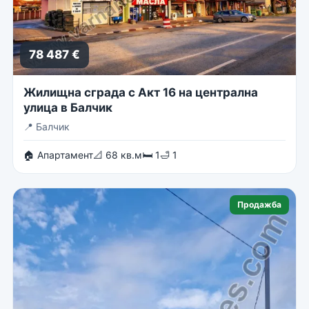
78 487 €
Жилищна сграда с Акт 16 на централна
улица в Балчик
📍
Балчик
🏠 Апартамент
📐 68 кв.м
🛏 1
🛁 1
Продажба