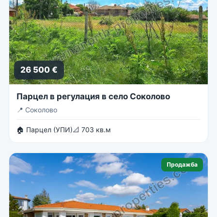
26 500 €
Парцел в регулация в село Соколово
📍
Соколово
🏠 Парцел (УПИ)
📐 703 кв.м
Продажба