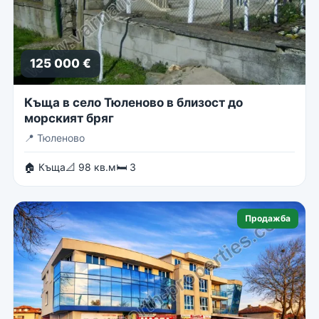
125 000 €
Къща в село Тюленово в близост до
морският бряг
📍
Тюленово
🏠 Къща
📐 98 кв.м
🛏 3
Продажба