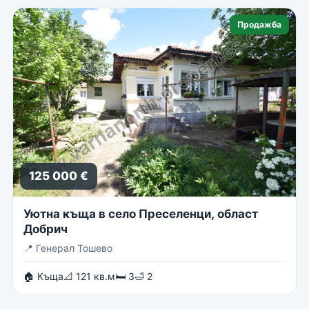
Продажба
125 000 €
Уютна къща в село Преселенци, област
Добрич
📍
Генерал Тошево
🏠 Къща
📐 121 кв.м
🛏 3
🛁 2