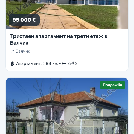
95 000 €
Тристаен апартамент на трети етаж в
Балчик
📍
Балчик
🏠 Апартамент
📐 98 кв.м
🛏 2
🛁 2
Продажба