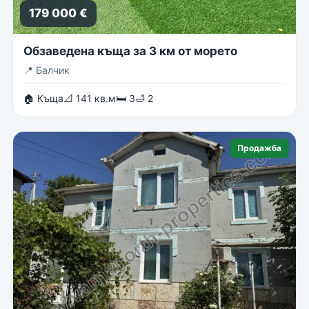
179 000 €
Обзаведена къща за 3 км от морето
📍
Балчик
🏠 Къща
📐 141 кв.м
🛏 3
🛁 2
Продажба