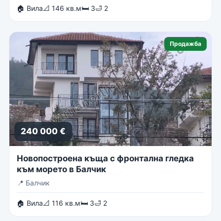
🏠 Вила
📐 146 кв.м
🛏 3
🛁 2
Продажба
240 000 €
Новопостроена къща с фронтална гледка
към морето в Балчик
📍
Балчик
🏠 Вила
📐 116 кв.м
🛏 3
🛁 2