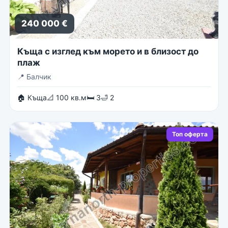
240 000 €
Къща с изглед към морето и в близост до
плаж
📍
Балчик
🏠 Къща
📐 100 кв.м
🛏 3
🛁 2
Топ оферта