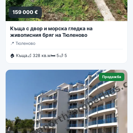
159 000 €
Kъща с двор и морска гледка на
живописния бряг на Тюленово
📍
Тюленово
🏠 Къща
📐 328 кв.м
🛏 5
🛁 5
Продажба