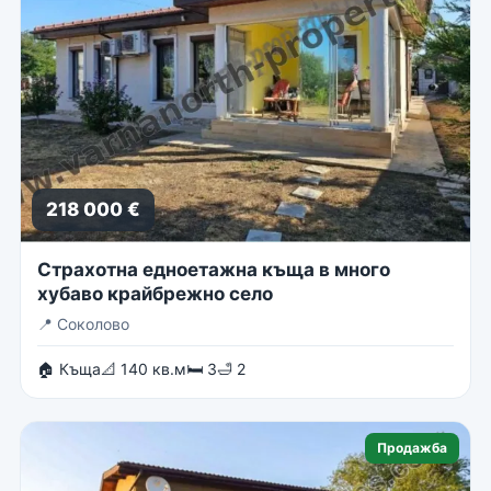
218 000 €
Страхотна едноетажна къща в много
хубаво крайбрежно село
📍
Соколово
🏠 Къща
📐 140 кв.м
🛏 3
🛁 2
Продажба