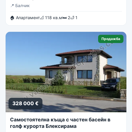
📍
Балчик
🏠 Апартамент
📐 118 кв.м
🛏 2
🛁 1
Продажба
328 000 €
Самостоятелна къща с частен басейн в
голф курорта Блексирама