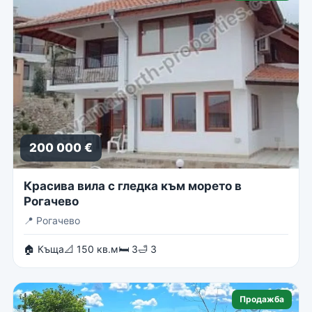
200 000 €
Красива вила с гледка към морето в
Рогачево
📍
Рогачево
🏠 Къща
📐 150 кв.м
🛏 3
🛁 3
Продажба