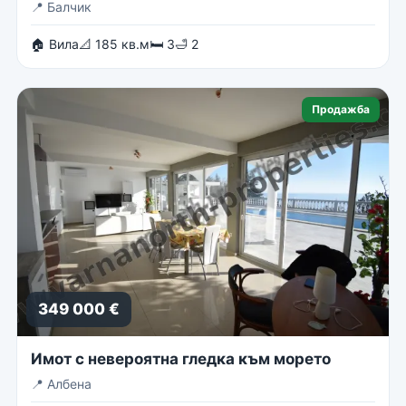
📍
Балчик
🏠 Вила
📐 185 кв.м
🛏 3
🛁 2
Продажба
349 000 €
Имот с невероятна гледка към морето
📍
Албена