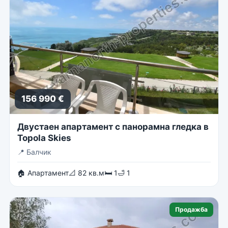
156 990 €
Двустаен апартамент с панорамна гледка в
Topola Skies
📍
Балчик
🏠 Апартамент
📐 82 кв.м
🛏 1
🛁 1
Продажба