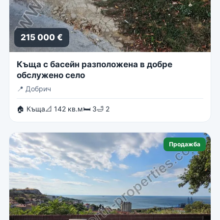
215 000 €
Къща с басейн разположена в добре
обслужено село
📍
Добрич
🏠 Къща
📐 142 кв.м
🛏 3
🛁 2
Продажба