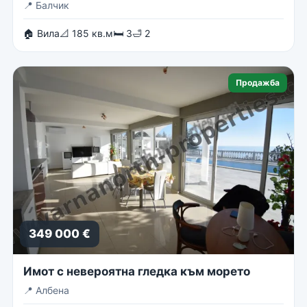
📍
Балчик
🏠 Вила
📐 185 кв.м
🛏 3
🛁 2
Продажба
349 000 €
Имот с невероятна гледка към морето
📍
Албена