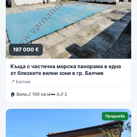
197 000 €
Къща с частична морска панорама в една
от близките вилни зони в гр. Балчик
📍
Балчик
🏠 Вила
📐 166 кв.м
🛏 3
🛁 2
Продажба