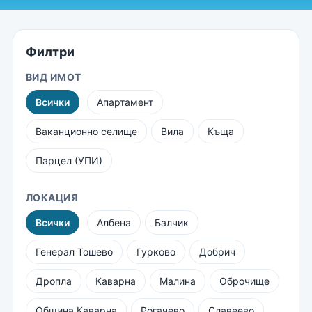
Филтри
ВИД ИМОТ
Всички
Апартамент
Ваканционно селище
Вила
Къща
Парцел (УПИ)
ЛОКАЦИЯ
Всички
Албена
Балчик
Генерал Тошево
Гурково
Добрич
Дропла
Каварна
Малина
Оброчище
Община Каварна
Рогачево
Славеево