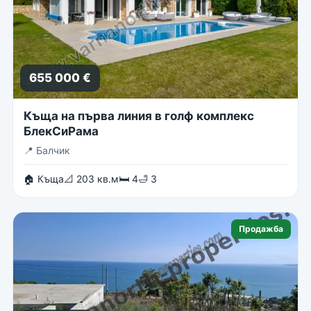
655 000 €
Къща на първа линия в голф комплекс
БлекСиРама
📍
Балчик
🏠 Къща
📐 203 кв.м
🛏 4
🛁 3
Продажба