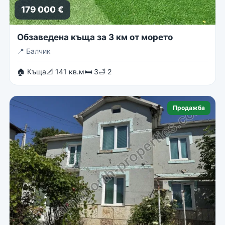
179 000 €
Обзаведена къща за 3 км от морето
📍
Балчик
🏠 Къща
📐 141 кв.м
🛏 3
🛁 2
Продажба