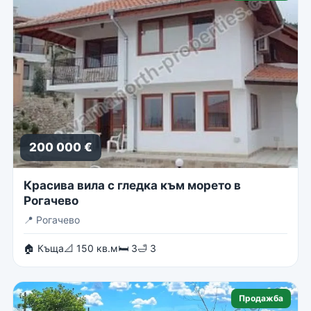
200 000 €
Красива вила с гледка към морето в
Рогачево
📍
Рогачево
🏠 Къща
📐 150 кв.м
🛏 3
🛁 3
Продажба