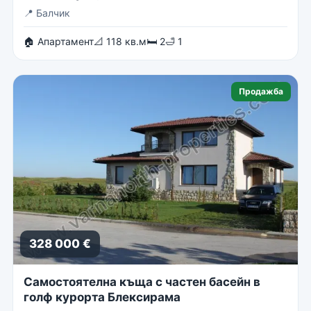
📍
Балчик
🏠 Апартамент
📐 118 кв.м
🛏 2
🛁 1
Продажба
328 000 €
Самостоятелна къща с частен басейн в
голф курорта Блексирама