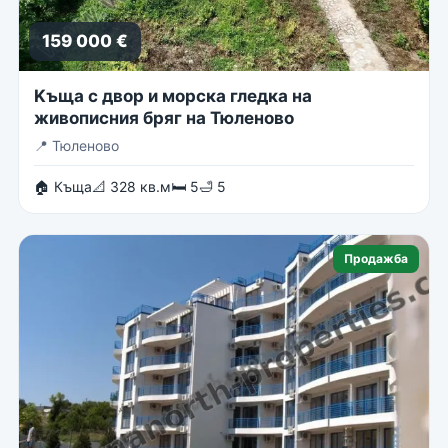
159 000 €
Kъща с двор и морска гледка на
живописния бряг на Тюленово
📍
Тюленово
🏠 Къща
📐 328 кв.м
🛏 5
🛁 5
Продажба