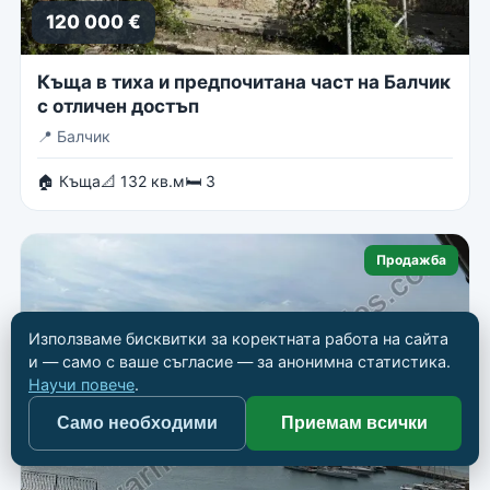
120 000 €
Къща в тиха и предпочитана част на Балчик
с отличен достъп
📍
Балчик
🏠 Къща
📐 132 кв.м
🛏 3
Продажба
Използваме бисквитки за коректната работа на сайта
и — само с ваше съгласие — за анонимна статистика.
Научи повече
.
Само необходими
Приемам всички