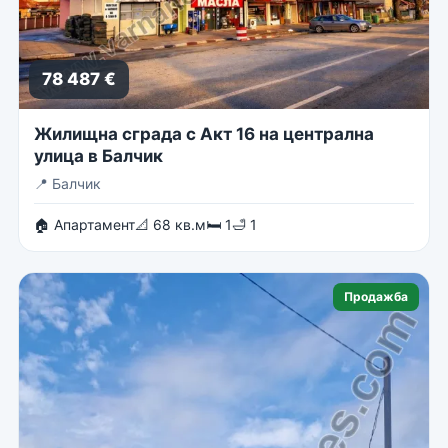
78 487 €
Жилищна сграда с Акт 16 на централна
улица в Балчик
📍
Балчик
🏠 Апартамент
📐 68 кв.м
🛏 1
🛁 1
Продажба