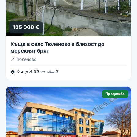
125 000 €
Къща в село Тюленово в близост до
морският бряг
📍
Тюленово
🏠 Къща
📐 98 кв.м
🛏 3
Продажба