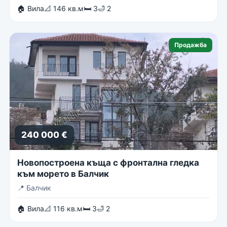
🏠 Вила
📐 146 кв.м
🛏 3
🛁 2
Продажба
240 000 €
Новопостроена къща с фронтална гледка
към морето в Балчик
📍
Балчик
🏠 Вила
📐 116 кв.м
🛏 3
🛁 2