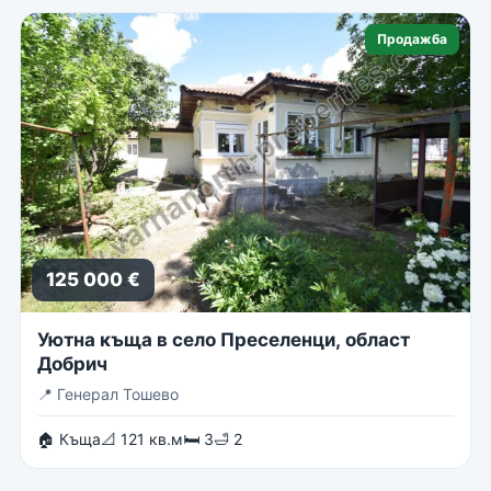
Продажба
125 000 €
Уютна къща в село Преселенци, област
Добрич
📍
Генерал Тошево
🏠 Къща
📐 121 кв.м
🛏 3
🛁 2