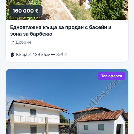
160 000 €
Едноетажна къща за продан с басейн и
зона за барбекю
📍
Добрич
🏠 Къща
📐 129 кв.м
🛏 3
🛁 2
Топ оферта