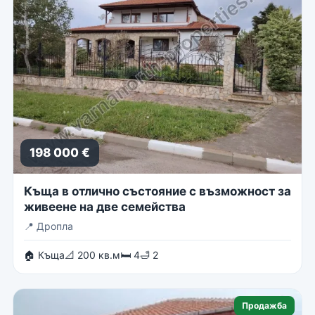
198 000 €
Къща в отлично състояние с възможност за
живеене на две семейства
📍
Дропла
🏠 Къща
📐 200 кв.м
🛏 4
🛁 2
Продажба