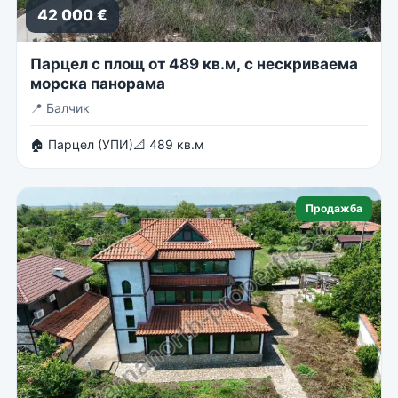
42 000 €
Парцел с площ от 489 кв.м, с нескриваема
морска панорама
📍
Балчик
🏠 Парцел (УПИ)
📐 489 кв.м
Продажба