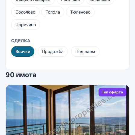
Соколово
Топола
Тюленово
Царичино
СДЕЛКА
Всички
Продажба
Под наем
90 имота
Топ оферта