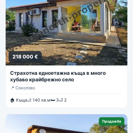
218 000 €
Страхотна едноетажна къща в много
хубаво крайбрежно село
📍
Соколово
🏠 Къща
📐 140 кв.м
🛏 3
🛁 2
Продажба