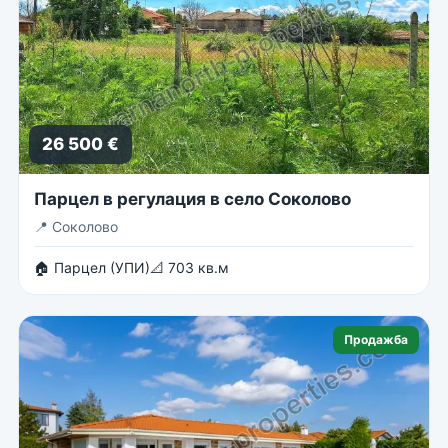
26 500 €
Парцел в регулация в село Соколово
📍
Соколово
🏠 Парцел (УПИ)
📐 703 кв.м
Продажба