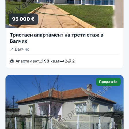
95 000 €
Тристаен апартамент на трети етаж в
Балчик
📍
Балчик
🏠 Апартамент
📐 98 кв.м
🛏 2
🛁 2
Продажба