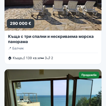
290 000 €
Къща с три спални и нескриваема морска
панорама
📍
Балчик
🏠 Къща
📐 139 кв.м
🛏 3
🛁 2
Продажба