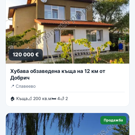
120 000 €
Хубава обзаведена къща на 12 км от
Добрич
📍
Славеево
🏠 Къща
📐 200 кв.м
🛏 4
🛁 2
Продажба