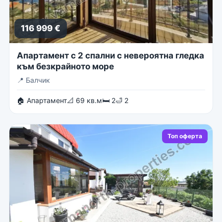
116 999 €
Апартамент с 2 спални с невероятна гледка
към безкрайното море
📍
Балчик
🏠 Апартамент
📐 69 кв.м
🛏 2
🛁 2
Топ оферта