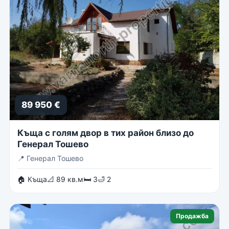
89 950 €
Къща с голям двор в тих район близо до
Генерал Тошево
📍
Генерал Тошево
🏠 Къща
📐 89 кв.м
🛏 3
🛁 2
Продажба