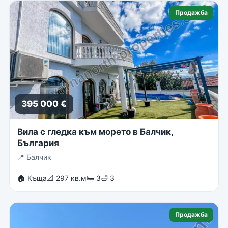
Продажба
395 000 €
Вила с гледка към морето в Балчик,
България
📍
Балчик
🏠 Къща
📐 297 кв.м
🛏 3
🛁 3
Продажба