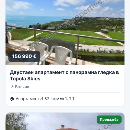
156 990 €
Двустаен апартамент с панорамна гледка в
Topola Skies
📍
Балчик
🏠 Апартамент
📐 82 кв.м
🛏 1
🛁 1
Продажба