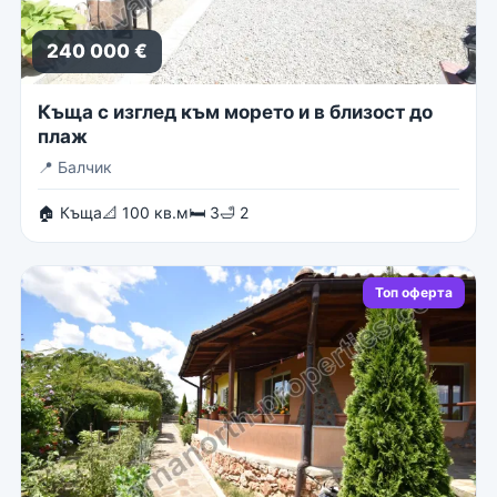
240 000 €
Къща с изглед към морето и в близост до
плаж
📍
Балчик
🏠 Къща
📐 100 кв.м
🛏 3
🛁 2
Топ оферта