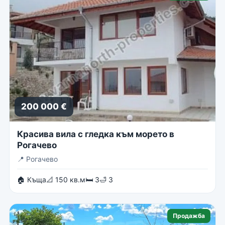
200 000 €
Красива вила с гледка към морето в
Рогачево
📍
Рогачево
🏠 Къща
📐 150 кв.м
🛏 3
🛁 3
Продажба