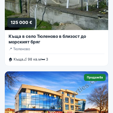
125 000 €
Къща в село Тюленово в близост до
морският бряг
📍
Тюленово
🏠 Къща
📐 98 кв.м
🛏 3
Продажба