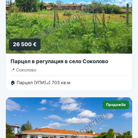
26 500 €
Парцел в регулация в село Соколово
📍
Соколово
🏠 Парцел (УПИ)
📐 703 кв.м
Продажба