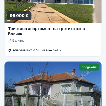
95 000 €
Тристаен апартамент на трети етаж в
Балчик
📍
Балчик
🏠 Апартамент
📐 98 кв.м
🛏 2
🛁 2
Продажба