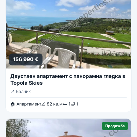
156 990 €
Двустаен апартамент с панорамна гледка в
Topola Skies
📍
Балчик
🏠 Апартамент
📐 82 кв.м
🛏 1
🛁 1
Продажба