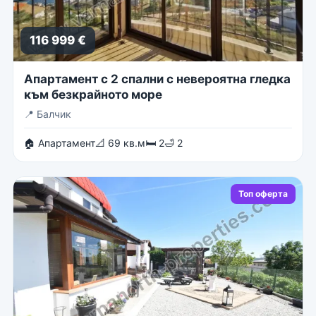
116 999 €
Апартамент с 2 спални с невероятна гледка
към безкрайното море
📍
Балчик
🏠 Апартамент
📐 69 кв.м
🛏 2
🛁 2
Топ оферта