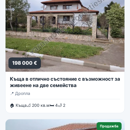
198 000 €
Къща в отлично състояние с възможност за
живеене на две семейства
📍
Дропла
🏠 Къща
📐 200 кв.м
🛏 4
🛁 2
Продажба