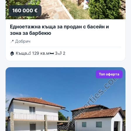
160 000 €
Едноетажна къща за продан с басейн и
зона за барбекю
📍
Добрич
🏠 Къща
📐 129 кв.м
🛏 3
🛁 2
Топ оферта