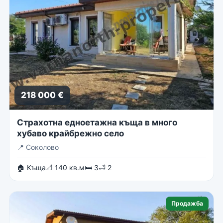
218 000 €
Страхотна едноетажна къща в много
хубаво крайбрежно село
📍
Соколово
🏠 Къща
📐 140 кв.м
🛏 3
🛁 2
Продажба