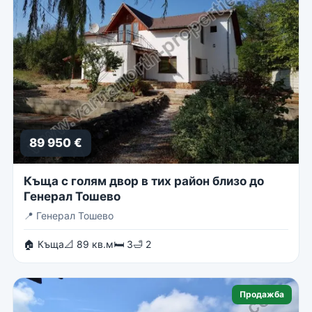
89 950 €
Къща с голям двор в тих район близо до
Генерал Тошево
📍
Генерал Тошево
🏠 Къща
📐 89 кв.м
🛏 3
🛁 2
Продажба