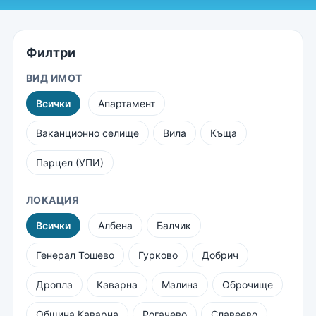
Филтри
ВИД ИМОТ
Всички
Апартамент
Ваканционно селище
Вила
Къща
Парцел (УПИ)
ЛОКАЦИЯ
Всички
Албена
Балчик
Генерал Тошево
Гурково
Добрич
Дропла
Каварна
Малина
Оброчище
Община Каварна
Рогачево
Славеево