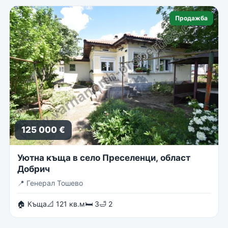
Продажба
125 000 €
Уютна къща в село Преселенци, област
Добрич
📍
Генерал Тошево
🏠 Къща
📐 121 кв.м
🛏 3
🛁 2