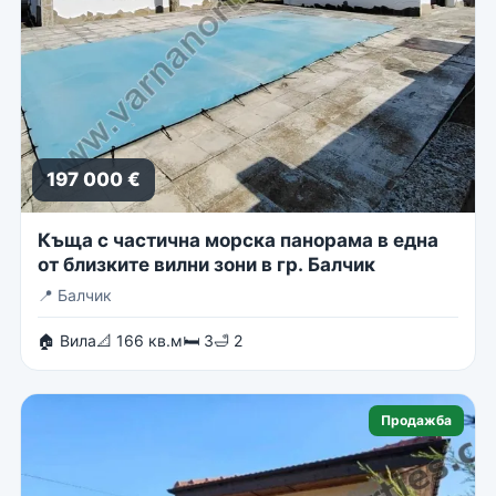
197 000 €
Къща с частична морска панорама в една
от близките вилни зони в гр. Балчик
📍
Балчик
🏠 Вила
📐 166 кв.м
🛏 3
🛁 2
Продажба