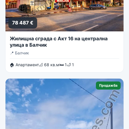
78 487 €
Жилищна сграда с Акт 16 на централна
улица в Балчик
📍
Балчик
🏠 Апартамент
📐 68 кв.м
🛏 1
🛁 1
Продажба