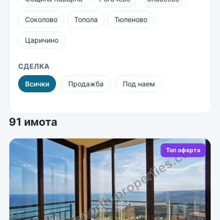
Соколово
Топола
Тюленово
Царичино
СДЕЛКА
Всички
Продажба
Под наем
91 имота
Топ оферта