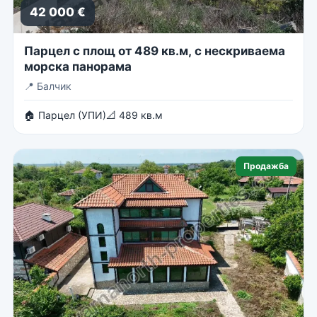
42 000 €
Парцел с площ от 489 кв.м, с нескриваема
морска панорама
📍
Балчик
🏠 Парцел (УПИ)
📐 489 кв.м
Продажба