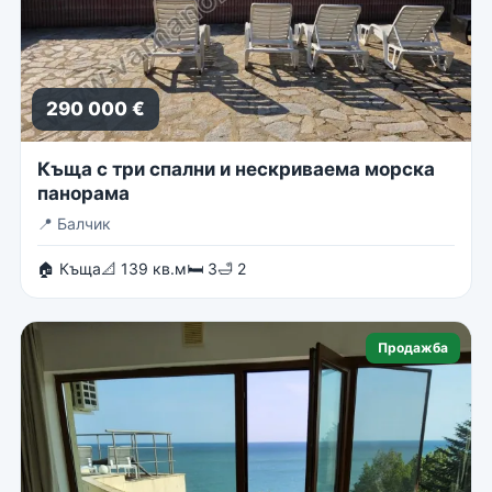
290 000 €
Къща с три спални и нескриваема морска
панорама
📍
Балчик
🏠 Къща
📐 139 кв.м
🛏 3
🛁 2
Продажба