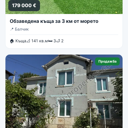
179 000 €
Обзаведена къща за 3 км от морето
📍
Балчик
🏠 Къща
📐 141 кв.м
🛏 3
🛁 2
Продажба