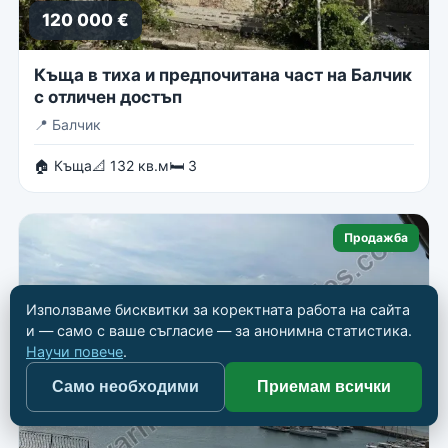
120 000 €
Къща в тиха и предпочитана част на Балчик
с отличен достъп
📍
Балчик
🏠 Къща
📐 132 кв.м
🛏 3
Продажба
Използваме бисквитки за коректната работа на сайта
и — само с ваше съгласие — за анонимна статистика.
Научи повече
.
Само необходими
Приемам всички