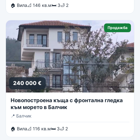
🏠 Вила
📐 146 кв.м
🛏 3
🛁 2
Продажба
240 000 €
Новопостроена къща с фронтална гледка
към морето в Балчик
📍
Балчик
🏠 Вила
📐 116 кв.м
🛏 3
🛁 2