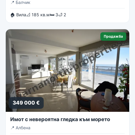
📍
Балчик
🏠 Вила
📐 185 кв.м
🛏 3
🛁 2
Продажба
349 000 €
Имот с невероятна гледка към морето
📍
Албена