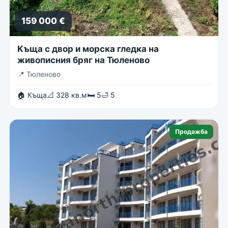
159 000 €
Kъща с двор и морска гледка на
живописния бряг на Тюленово
📍
Тюленово
🏠 Къща
📐 328 кв.м
🛏 5
🛁 5
Продажба