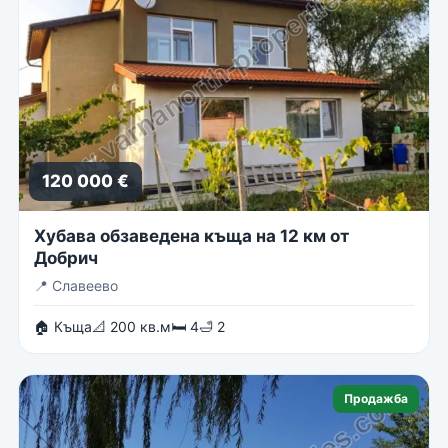
120 000 €
Хубава обзаведена къща на 12 км от
Добрич
📍
Славеево
🏠 Къща
📐 200 кв.м
🛏 4
🛁 2
Продажба