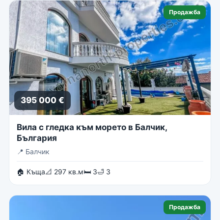
Продажба
395 000 €
Вила с гледка към морето в Балчик,
България
📍
Балчик
🏠 Къща
📐 297 кв.м
🛏 3
🛁 3
Продажба