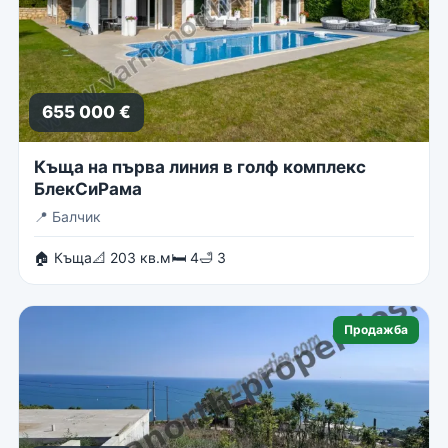
655 000 €
Къща на първа линия в голф комплекс
БлекСиРама
📍
Балчик
🏠 Къща
📐 203 кв.м
🛏 4
🛁 3
Продажба