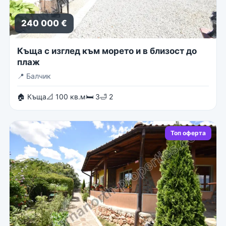
240 000 €
Къща с изглед към морето и в близост до
плаж
📍
Балчик
🏠 Къща
📐 100 кв.м
🛏 3
🛁 2
Топ оферта