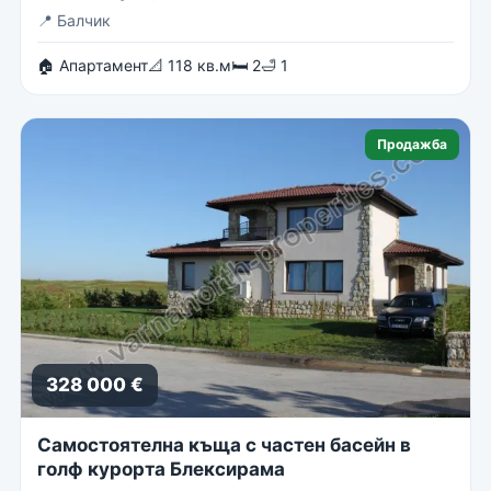
📍
Балчик
🏠 Апартамент
📐 118 кв.м
🛏 2
🛁 1
Продажба
328 000 €
Самостоятелна къща с частен басейн в
голф курорта Блексирама