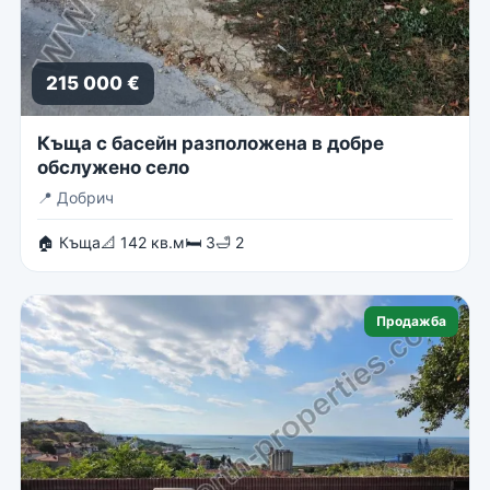
215 000 €
Къща с басейн разположена в добре
обслужено село
📍
Добрич
🏠 Къща
📐 142 кв.м
🛏 3
🛁 2
Продажба