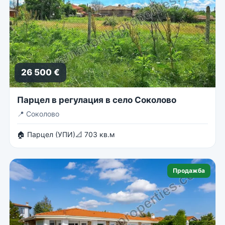
26 500 €
Парцел в регулация в село Соколово
📍
Соколово
🏠 Парцел (УПИ)
📐 703 кв.м
Продажба