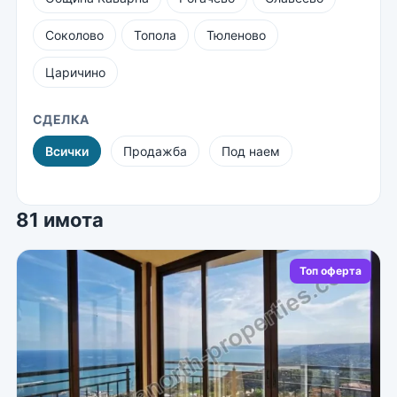
Соколово
Топола
Тюленово
Царичино
СДЕЛКА
Всички
Продажба
Под наем
81 имота
Топ оферта