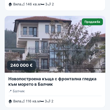
🏠 Вила
📐 146 кв.м
🛏 3
🛁 2
Продажба
240 000 €
Новопостроена къща с фронтална гледка
към морето в Балчик
📍
Балчик
🏠 Вила
📐 116 кв.м
🛏 3
🛁 2