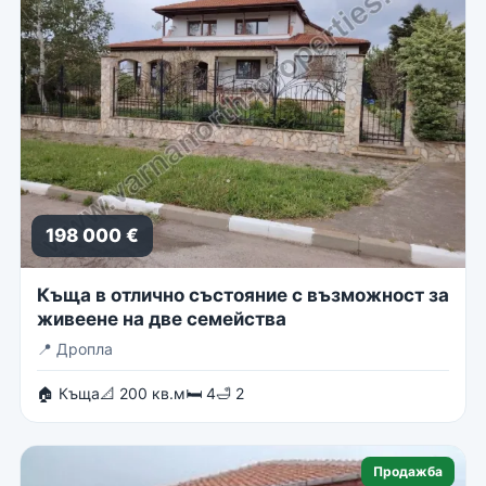
198 000 €
Къща в отлично състояние с възможност за
живеене на две семейства
📍
Дропла
🏠 Къща
📐 200 кв.м
🛏 4
🛁 2
Продажба