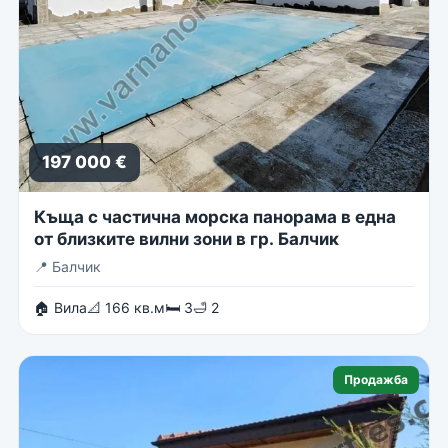
197 000 €
Къща с частична морска панорама в една
от близките вилни зони в гр. Балчик
📍
Балчик
🏠 Вила
📐 166 кв.м
🛏 3
🛁 2
Продажба