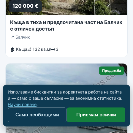
120 000 €
Къща в тиха и предпочитана част на Балчик
с отличен достъп
📍
Балчик
🏠 Къща
📐 132 кв.м
🛏 3
Продажба
Използваме бисквитки за коректната работа на сайта
и — само с ваше съгласие — за анонимна статистика.
Научи повече
.
Само необходими
Приемам всички