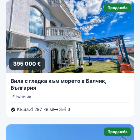
Продажба
395 000 €
Вила с гледка към морето в Балчик,
България
📍
Балчик
🏠 Къща
📐 297 кв.м
🛏 3
🛁 3
Продажба