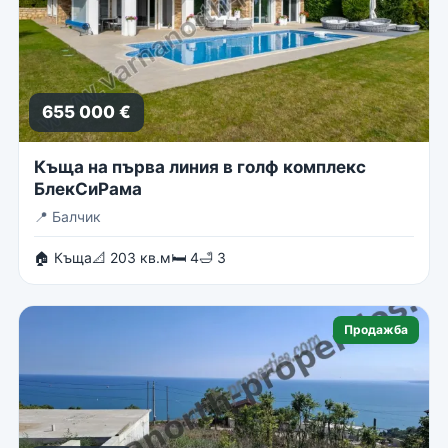
655 000 €
Къща на първа линия в голф комплекс
БлекСиРама
📍
Балчик
🏠 Къща
📐 203 кв.м
🛏 4
🛁 3
Продажба