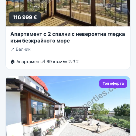
116 999 €
Апартамент с 2 спални с невероятна гледка
към безкрайното море
📍
Балчик
🏠 Апартамент
📐 69 кв.м
🛏 2
🛁 2
Топ оферта