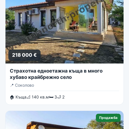
218 000 €
Страхотна едноетажна къща в много
хубаво крайбрежно село
📍
Соколово
🏠 Къща
📐 140 кв.м
🛏 3
🛁 2
Продажба