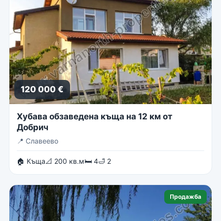
120 000 €
Хубава обзаведена къща на 12 км от
Добрич
📍
Славеево
🏠 Къща
📐 200 кв.м
🛏 4
🛁 2
Продажба