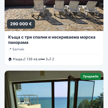
290 000 €
Къща с три спални и нескриваема морска
панорама
📍
Балчик
🏠 Къща
📐 139 кв.м
🛏 3
🛁 2
Продажба