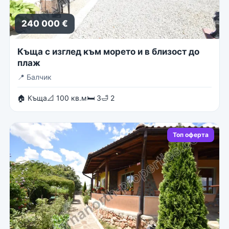
240 000 €
Къща с изглед към морето и в близост до
плаж
📍
Балчик
🏠 Къща
📐 100 кв.м
🛏 3
🛁 2
Топ оферта