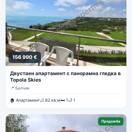
156 990 €
Двустаен апартамент с панорамна гледка в
Topola Skies
📍
Балчик
🏠 Апартамент
📐 82 кв.м
🛏 1
🛁 1
Продажба