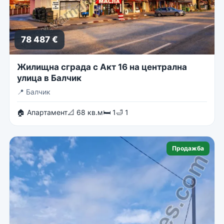
78 487 €
Жилищна сграда с Акт 16 на централна
улица в Балчик
📍
Балчик
🏠 Апартамент
📐 68 кв.м
🛏 1
🛁 1
Продажба