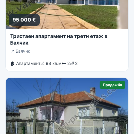
95 000 €
Тристаен апартамент на трети етаж в
Балчик
📍
Балчик
🏠 Апартамент
📐 98 кв.м
🛏 2
🛁 2
Продажба