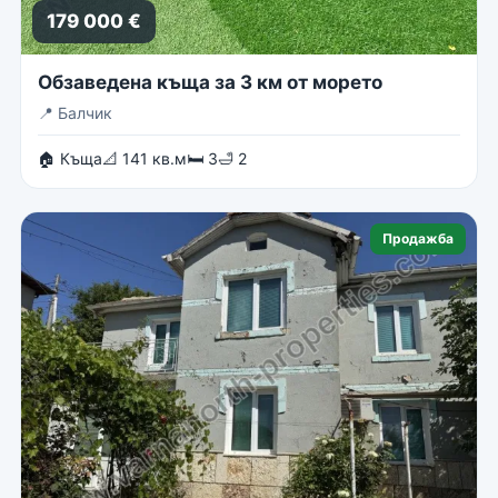
179 000 €
Обзаведена къща за 3 км от морето
📍
Балчик
🏠 Къща
📐 141 кв.м
🛏 3
🛁 2
Продажба