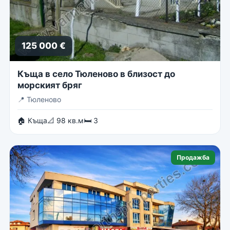
125 000 €
Къща в село Тюленово в близост до
морският бряг
📍
Тюленово
🏠 Къща
📐 98 кв.м
🛏 3
Продажба