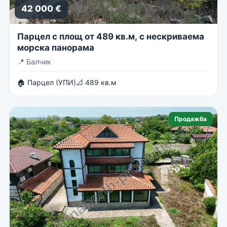
42 000 €
Парцел с площ от 489 кв.м, с нескриваема
морска панорама
📍
Балчик
🏠 Парцел (УПИ)
📐 489 кв.м
Продажба