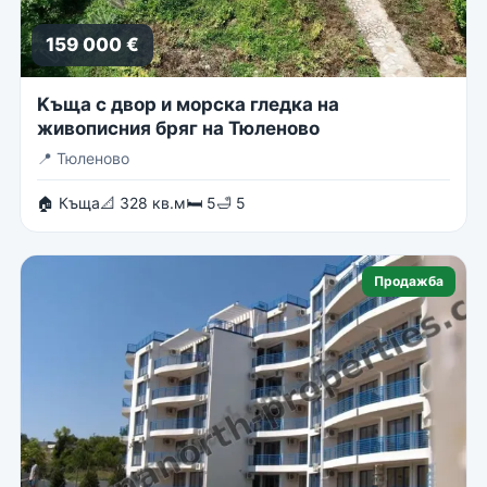
159 000 €
Kъща с двор и морска гледка на
живописния бряг на Тюленово
📍
Тюленово
🏠 Къща
📐 328 кв.м
🛏 5
🛁 5
Продажба