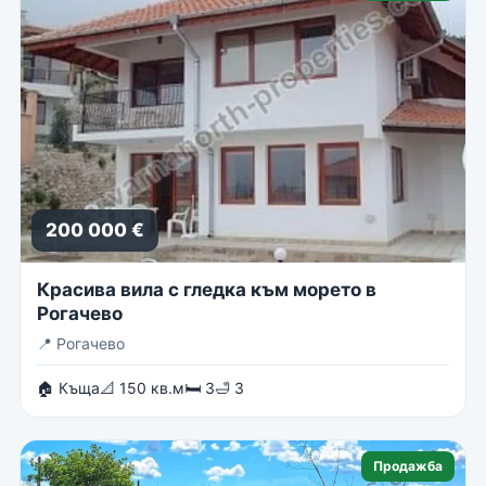
200 000 €
Красива вила с гледка към морето в
Рогачево
📍
Рогачево
🏠 Къща
📐 150 кв.м
🛏 3
🛁 3
Продажба