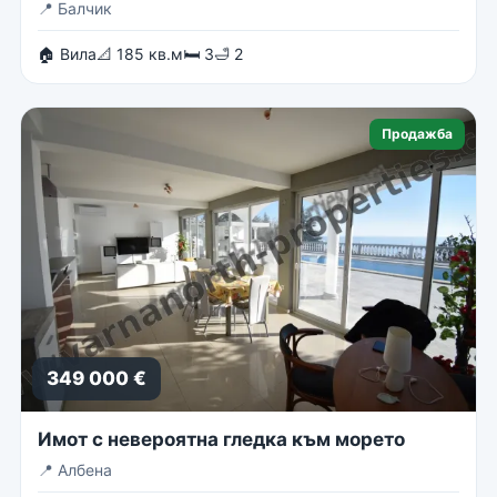
📍
Балчик
🏠 Вила
📐 185 кв.м
🛏 3
🛁 2
Продажба
349 000 €
Имот с невероятна гледка към морето
📍
Албена