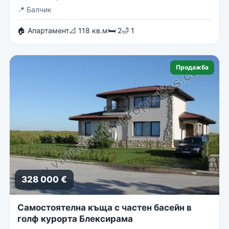
📍
Балчик
🏠 Апартамент
📐 118 кв.м
🛏 2
🛁 1
Продажба
328 000 €
Самостоятелна къща с частен басейн в
голф курорта Блексирама