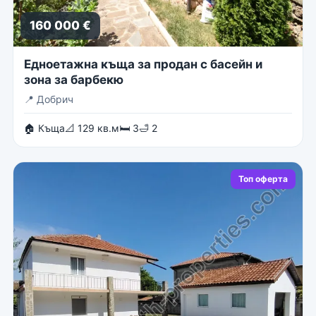
160 000 €
Едноетажна къща за продан с басейн и
зона за барбекю
📍
Добрич
🏠 Къща
📐 129 кв.м
🛏 3
🛁 2
Топ оферта