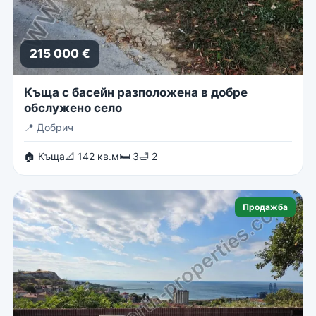
215 000 €
Къща с басейн разположена в добре
обслужено село
📍
Добрич
🏠 Къща
📐 142 кв.м
🛏 3
🛁 2
Продажба