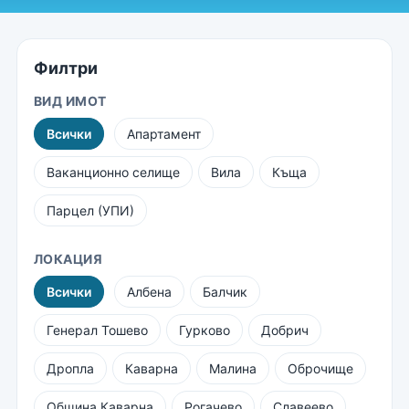
Филтри
ВИД ИМОТ
Всички
Апартамент
Ваканционно селище
Вила
Къща
Парцел (УПИ)
ЛОКАЦИЯ
Всички
Албена
Балчик
Генерал Тошево
Гурково
Добрич
Дропла
Каварна
Малина
Оброчище
Община Каварна
Рогачево
Славеево