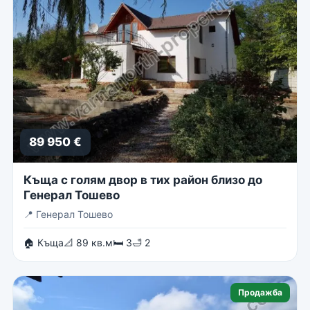
89 950 €
Къща с голям двор в тих район близо до
Генерал Тошево
📍
Генерал Тошево
🏠 Къща
📐 89 кв.м
🛏 3
🛁 2
Продажба