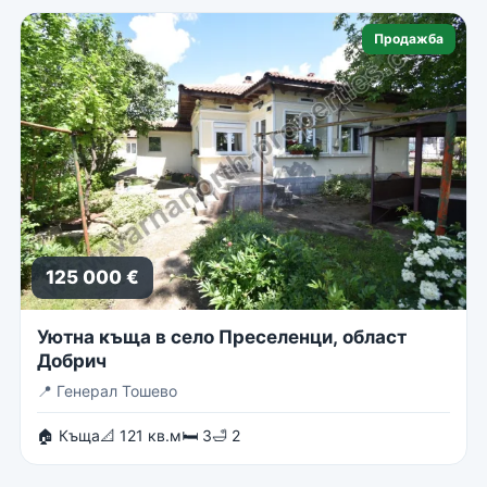
Продажба
125 000 €
Уютна къща в село Преселенци, област
Добрич
📍
Генерал Тошево
🏠 Къща
📐 121 кв.м
🛏 3
🛁 2