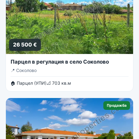
26 500 €
Парцел в регулация в село Соколово
📍
Соколово
🏠 Парцел (УПИ)
📐 703 кв.м
Продажба