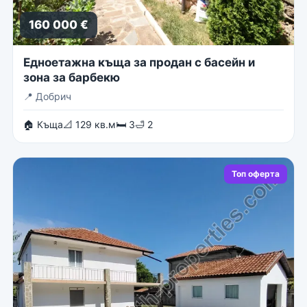
160 000 €
Едноетажна къща за продан с басейн и
зона за барбекю
📍
Добрич
🏠 Къща
📐 129 кв.м
🛏 3
🛁 2
Топ оферта