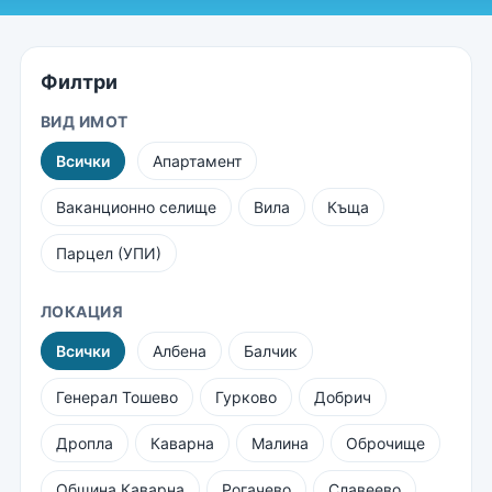
Филтри
ВИД ИМОТ
Всички
Апартамент
Ваканционно селище
Вила
Къща
Парцел (УПИ)
ЛОКАЦИЯ
Всички
Албена
Балчик
Генерал Тошево
Гурково
Добрич
Дропла
Каварна
Малина
Оброчище
Община Каварна
Рогачево
Славеево