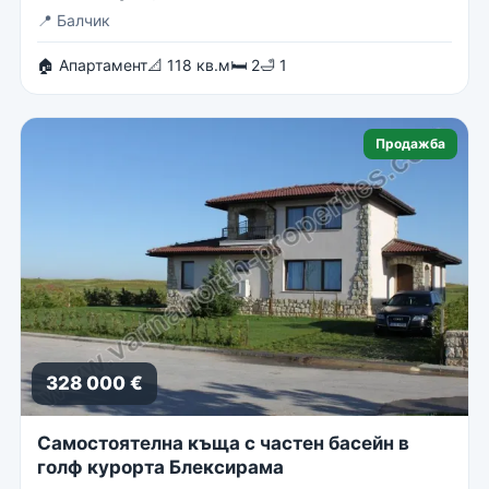
📍
Балчик
🏠 Апартамент
📐 118 кв.м
🛏 2
🛁 1
Продажба
328 000 €
Самостоятелна къща с частен басейн в
голф курорта Блексирама