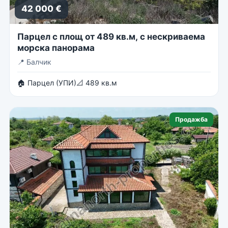
42 000 €
Парцел с площ от 489 кв.м, с нескриваема
морска панорама
📍
Балчик
🏠 Парцел (УПИ)
📐 489 кв.м
Продажба