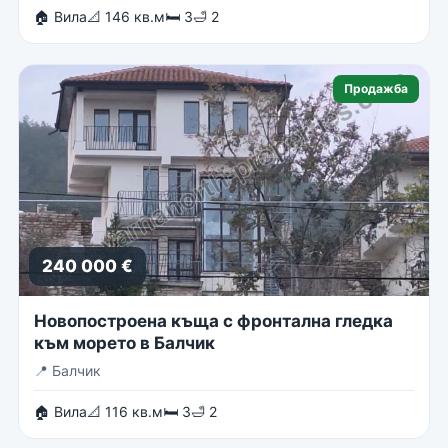
🏠 Вила
📐 146 кв.м
🛏 3
🛁 2
Продажба
240 000 €
Новопостроена къща с фронтална гледка
към морето в Балчик
📍
Балчик
🏠 Вила
📐 116 кв.м
🛏 3
🛁 2