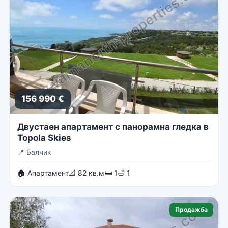
156 990 €
Двустаен апартамент с панорамна гледка в
Topola Skies
📍
Балчик
🏠 Апартамент
📐 82 кв.м
🛏 1
🛁 1
Продажба