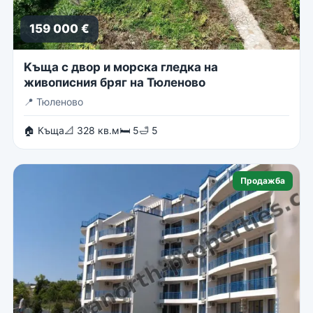
159 000 €
Kъща с двор и морска гледка на
живописния бряг на Тюленово
📍
Тюленово
🏠 Къща
📐 328 кв.м
🛏 5
🛁 5
Продажба