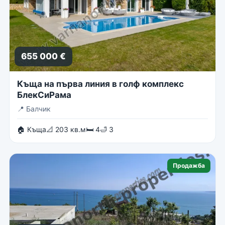
655 000 €
Къща на първа линия в голф комплекс
БлекСиРама
📍
Балчик
🏠 Къща
📐 203 кв.м
🛏 4
🛁 3
Продажба