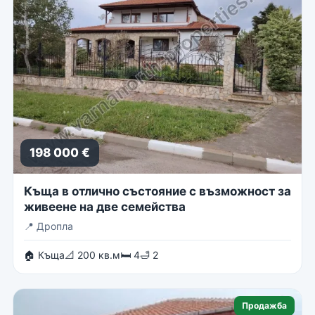
198 000 €
Къща в отлично състояние с възможност за
живеене на две семейства
📍
Дропла
🏠 Къща
📐 200 кв.м
🛏 4
🛁 2
Продажба