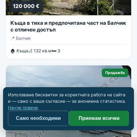
120 000 €
Къща в тиха и предпочитана част на Балчик
с отличен достъп
📍
Балчик
🏠 Къща
📐 132 кв.м
🛏 3
Продажба
Използваме бисквитки за коректната работа на сайта
и — само с ваше съгласие — за анонимна статистика.
Научи повече
.
Само необходими
Приемам всички