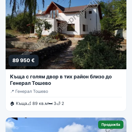
89 950 €
Къща с голям двор в тих район близо до
Генерал Тошево
📍
Генерал Тошево
🏠 Къща
📐 89 кв.м
🛏 3
🛁 2
Продажба