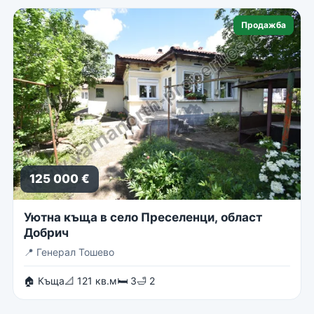
Продажба
125 000 €
Уютна къща в село Преселенци, област
Добрич
📍
Генерал Тошево
🏠 Къща
📐 121 кв.м
🛏 3
🛁 2