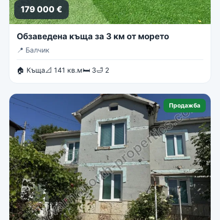
179 000 €
Обзаведена къща за 3 км от морето
📍
Балчик
🏠 Къща
📐 141 кв.м
🛏 3
🛁 2
Продажба