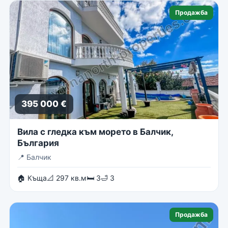
Продажба
395 000 €
Вила с гледка към морето в Балчик,
България
📍
Балчик
🏠 Къща
📐 297 кв.м
🛏 3
🛁 3
Продажба