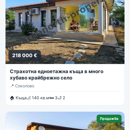
218 000 €
Страхотна едноетажна къща в много
хубаво крайбрежно село
📍
Соколово
🏠 Къща
📐 140 кв.м
🛏 3
🛁 2
Продажба