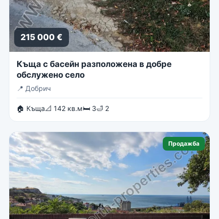
215 000 €
Къща с басейн разположена в добре
обслужено село
📍
Добрич
🏠 Къща
📐 142 кв.м
🛏 3
🛁 2
Продажба