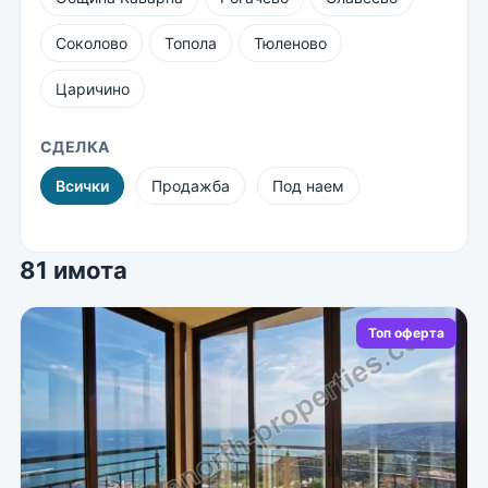
Соколово
Топола
Тюленово
Царичино
СДЕЛКА
Всички
Продажба
Под наем
81 имота
Топ оферта