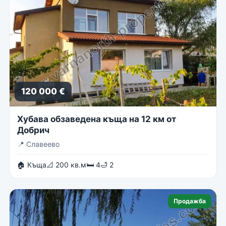
120 000 €
Хубава обзаведена къща на 12 км от
Добрич
📍
Славеево
🏠 Къща
📐 200 кв.м
🛏 4
🛁 2
Продажба