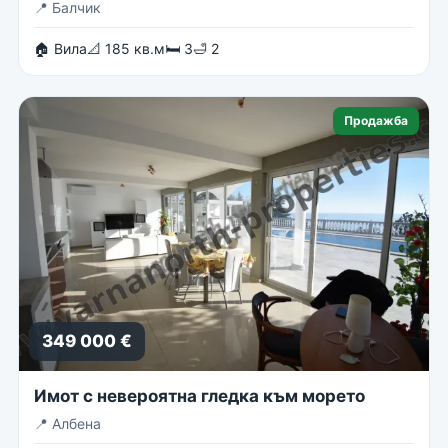
📍
Балчик
🏠 Вила
📐 185 кв.м
🛏 3
🛁 2
Продажба
349 000 €
Имот с невероятна гледка към морето
📍
Албена