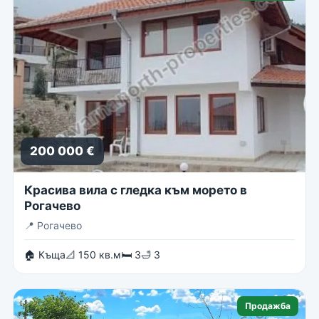
200 000 €
Красива вила с гледка към морето в
Рогачево
📍
Рогачево
🏠 Къща
📐 150 кв.м
🛏 3
🛁 3
Продажба