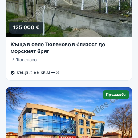
125 000 €
Къща в село Тюленово в близост до
морският бряг
📍
Тюленово
🏠 Къща
📐 98 кв.м
🛏 3
Продажба