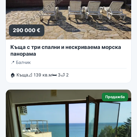
290 000 €
Къща с три спални и нескриваема морска
панорама
📍
Балчик
🏠 Къща
📐 139 кв.м
🛏 3
🛁 2
Продажба