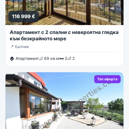
116 999 €
Апартамент с 2 спални с невероятна гледка
към безкрайното море
📍
Балчик
🏠 Апартамент
📐 69 кв.м
🛏 2
🛁 2
Топ оферта