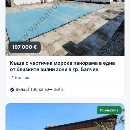
197 000 €
Къща с частична морска панорама в една
от близките вилни зони в гр. Балчик
📍
Балчик
🏠 Вила
📐 166 кв.м
🛏 3
🛁 2
Продажба