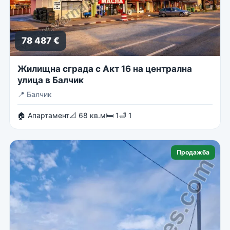
78 487 €
Жилищна сграда с Акт 16 на централна
улица в Балчик
📍
Балчик
🏠 Апартамент
📐 68 кв.м
🛏 1
🛁 1
Продажба