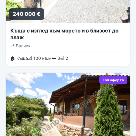
240 000 €
Къща с изглед към морето и в близост до
плаж
📍
Балчик
🏠 Къща
📐 100 кв.м
🛏 3
🛁 2
Топ оферта