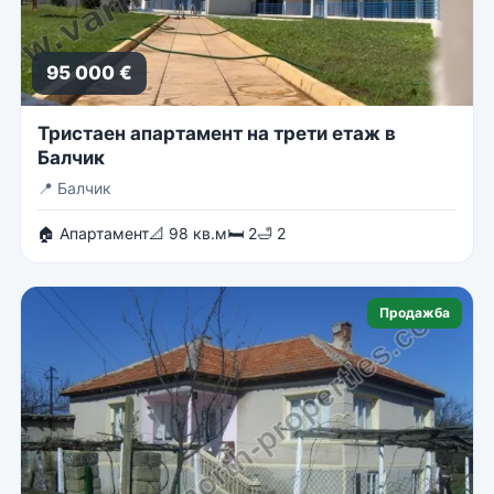
95 000 €
Тристаен апартамент на трети етаж в
Балчик
📍
Балчик
🏠 Апартамент
📐 98 кв.м
🛏 2
🛁 2
Продажба